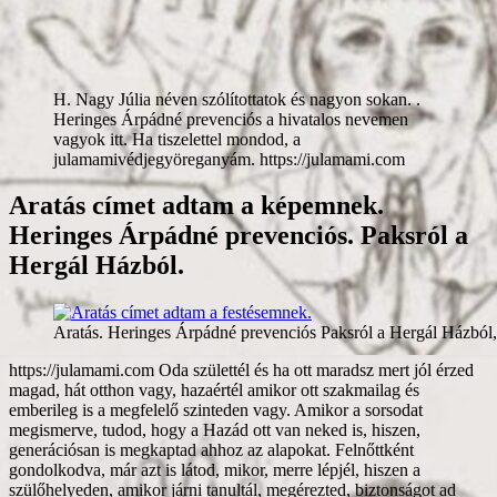
H. Nagy Júlia néven szólítottatok és nagyon sokan. .
Heringes Árpádné prevenciós a hivatalos nevemen
vagyok itt. Ha tiszelettel mondod, a
julamamivédjegyöreganyám. https://julamami.com
Aratás címet adtam a képemnek.
Heringes Árpádné prevenciós. Paksról a
Hergál Házból.
Aratás. Heringes Árpádné prevenciós Paksról a Hergál Házból, s
https://julamami.com Oda születtél és ha ott maradsz mert jól érzed magad, hát otthon vagy, hazaértél amikor ott szakmailag és emberileg is a megfelelő szinteden vagy. Amikor a sorsodat megismerve, tudod, hogy a Hazád ott van neked is, hiszen, generációsan is megkaptad ahhoz az alapokat. Felnőttként gondolkodva, már azt is látod, mikor, merre lépjél, hiszen a szülőhelyeden, amikor járni tanultál, megérezted, biztonságot ad számodra ott a talpaid alatti talaj. S amikor már a gyermekeidben és unokáidban, megláthatod a gyermekként még fel nem ismert önmagad, na az is átérezhető tartást ad majd. S az utánad következőknek, a tudásod, az elvégzett munkád minősége által, emberséges tartásos mintát adhatsz. Úgy hát, ami jót és szépet ide teremtettél, azáltal is itthon vagytok, a családoddal, s a következő generációidnak is, alapot adva, ez itt az Isten adta Hazátok marad. Azon legyél, hogy a Hazánkhoz adott, a legjobb tudásod szerinti, a jóhoz és széphez a nehezekben is vállalva a rád mértfeladatot. S azáltal a bele teremtetteket, abban a jó minőségben, meg is tartsad és a családodnak is azt a mintát adjad. S amikor számodra az szükséges, azt abban a jó minőségben meg is tartsák, az éppen aktuálisan döntők és úgy is kapjad vissza, amikor arra szükséged van. Hiszen, önmagadért és a következő generációdnak, a jólétéért is, teremtetted azokat a Hazánkba és az Isten adta Néphez tartozva. Mindazért, szakmailag is sokat tettél, akár fizikai munkát is végeztél, hát meg is dolgoztál érte. Akkor is amikor, hivatást gyakoroltál, alkottál, a legjobb tudásod szerint. A Hazánk gyarapítására is figyelve, a jóhoz és a széphez, az önbecsülésed miatt az emberségeddel is adtál. Hiszen, abban a minőségben, ahogy oda teremtettél, úgy élni is lenne benne igényed, mivel, a saját Hazánk és rólunk, az Isten adta Népről szól. S a már beleteremtett, legjobb minőségünknek megfelelően, történjen a Hazánknak a vezetése, csupán az ahhoz értők gyakorolják azt. Amikor számunkra emberileg és szakmailag, szükséges az, nekünk is a legjobb minőséget nyújtsa. S bennünket megbecsülve azért, elsősorban rólunk szóljon mindaz, ami általunk került a Hazánkba, abban a legjobb, vagy kitűnő minőségében. S azáltal mi is becsüljük meg, őket, akik tesznek azért, hogy legyen bőség, a Hazánknak és az Isten adta Népnek. A megbecsültsége és a hírneve a többi országban is annak megfelelő legyen, ahogy mi azt felépítettük, azt abban a jó minőségben tartsák meg. Minden jó és szép általi gyarapodása a Hazánknak, bennünket az Isten adta Népet is szükséges, hogy annak megfelelően lásson el jóléttel. Az Isten adta Népért, minden körülmények között, a jót és a szépet tegyék meg, minden döntésük előtt, mindenről hitelesen tájékoztassák az Isten adta Népet. A döntéseiknek minden apró részleteiről tudnunk szükséges, hogy véleményezni tudjuk. S anélkül ne hozzanak döntéseket, hogy ne mondhassuk ki, a véleményünket, arra ami nekünk nem jót tenne. S azt is, adják meg, hogy minden szinten érthetően fogalmazzák meg és legyen lehetőségünk, hogy még megváltoztatható időben mondhassuk ki a nemet. Ahogy a jóval és széppel, bele teljesítettünk a Hazánkba, úgy is gyarapítson bennünket. S mint magánembereket bennünket is, a Hazánknak a gyarapodása által, azon a jó szinten tartson, a megérdemelt jólétünket biztosítsa. Ne magukat szolgálják ki, kérdezzék meg az Isten adta Népet és tudjuk adni a beleegyezésünket, ahhoz, hogy a megjelölt összegek közül, mekkora fizetést szavazzunk meg számukra. Ah, ha igyekeztél, az elvégzett, jó minőségű munkáddal, biztosítottad, a családodnak, a jó minőségű, megélhetését, azáltal is adtál bele a Hazánkba. Legyen megfelelő összege a nyugdíjnak ahhoz, hogy meg tudjunk élni belőle, tudjon róla az Isten adta Nép, hogy dönthessen még fiatalkorában róla. S aki még azon felül szeretné a nyugdíjának az összegét fokozni, tegyen azért külön bele a valamit, ami különleges és hitelesen nevesítő a Hazánkra. A gyermekeidnek, az életkoruknak megfelelő önbecsülésüket, mindig a saját idejükben, a legjobb tudásod szerint igyekezz biztosítani.ű Ne legyen különbség a tiszteletnek, alapként megadásánál a kislányok és a kisfiúk között. Ah, ha vezetést vállaltál fel, az Isten adta Népről, a Hazánkról, a sorsukról minden körülmények között, az emberséges tartásod szerint és gondolkodva döntsél. Amikor szükséges az előre megbeszéltek szerint, s azon túl is, velünk az Isten adta Néppel megbeszélteknek megfelelően, véleményezzél. Ne bízd azt másra, a családodon belül sem és a baráti körödben se, minden körülmények között, emberségesen és gondolkodó felelős vezetőként cselekedjél. S az Isten adta Népnek az alapban megjár, hogy a legjobb tudásod szerint, igyekezz, azt az alapjuknak biztosítani, ami az életük során az elérhető legjobb jólétüket jelenti. S arról biztosítsad az Isten adta Népet, hogy azt, amire akkor a legjobb tudásod szerint, képes vagy, az Isten adta Népnek is az elértjüknek megfelelő jó és kitűnő szintjén meg is történik. Azon legyél, hogy az életkoruknak megfelelő saját idejükben, ahhoz, tudjanak a tehetségünkből eredő tudásukkal, maguk is a jót és a szépet adni. S amikor majd már önmagukért is tudnak tenni, adjátok össze a tudásotokat. Többféle szinten lévőkkel beszéljétek át, s tudjatok arról, hogy mire van akkor éppen igénye, az Isten adta Népnek. Mindegyik döntő, az akkori saját legjobb tudását adhassa hozzá. Azáltal is átérezhesse, mit jelent számára az Isten adta Népnek a sikere. A saját döntése legyen, hogy mikor ad bele abba és mennyit tud akkor adni. Amiből majd amikor szüksége lesz arra, biztos lehet benne, hogy ugyanabban a minőségben azt ki is veheti. Amíg gyermekeknek bizonyulnak, ne várj tőlük felnőtt döntést és ne úgy ítéld meg őket. Ameddig legyél választ adó a kérdéseikre, amíg nagy szükség van ott rád, mint aki adni tud oda. Azáltal is érezzék, a tiszteletet, szeretetet és a biztonságot nyújtó törődést. A szülői felelősséget addig igyekezz a saját szinteden erősíteni, amíg arra szükség lesz. Úgy, hogy ne ess túlzásokba, az érintettek számára életszerű legyen az is. Ah, amíg ők maguk nem képesek arra, szülőként magad szerint, felvállalva azt tedd azt amire számukra ahhoz szükségük van. Ami szerinted és szerintük, a jó nevelésüket, gondolkodva biztosítani tudja, add meg időben, ne csupán szívesen és lelkesen. Hiszen közben, az önismeretük a helyére kerülhet általa és rátalálhatnak a racionális oldalukra. S azáltal is a családért és a Hazáért is képesek lesznek, tartásos emberekké fejlődni és úgy is teljesíteni. A szakmáddal, a szerinted teljesíthető jó munkaminőségeddel, a hivatásodat, emberségesen, hitelesen, gyakoroljad. Úgy azt a Hazánknak az emberséges formában maradásának a megtartásához, szerintem már hozzá is adtad. Miközben, tehetségből eredően, alkottál, az emberek által, az a gyakorlatban is megtapasztalva, hitelesítve lett. Amit feltaláltál és már összefüggésében látsz, azáltal, magad is, fejlődsz, amikor abból a szolgáltatásoddal adsz. S a Hazánkat is hitelesen nevesíted, mind azok által, akkor is ha nehezített az utad azáltal. Mert ha annak amit megteremtettél, a jóban és szépben alkalmazni igyekszel és azáltal a hitelességére is ügyelve élsz, kiemel az téged éppen a saját idődben. Helyén kezeled majd azt, hogy a szinteden meg is maradhatsz. S ahhoz képest fejlesztheted magadat, úgy az emberi méltóságodat megtartva élsz majd. S magad szerint tartásos emberré válsz, ha azt adtad, akár napi szinten is, amit, a legjobb tudásod szerint, akkor éppen tudtál. A saját Hazádban vagy már, ha bele adod azt, ami oda jár, mert adni születtünk mindannyian. S magad is, a családodnak, a talpuk alatti talajnak, mint a saját idejükben, a sorsukat építőknek, az alapjuknak szántál, az akkor azok által is, hasznukra lesz már. Az adni tudásnak az örömét megismerik, túlzásba nem viszik, hát át is vehetik és tovább is vihetik, az arra már éppen, emberileg is érett sarjaid. Azután, eljön az ideje annak, hogy a saját sorsukban, már a tudásukkal és az emberségükkel egy szinten vannak. Nem hagyják el az Isten adta Népet, magát a Hazát végleg. Hanem itt építik fel azt a minőségű életet, amit generációsan és a sorsuk szerint megérdemelnek. Annak az építésével lesz sikerélményük, adnak hozzá, hiszen, szerintem, adni születtünk és ide bele a saját Hazánkba és mindannyian. Szerintem, a Hazánkba adva, a saját idejében, hazaszeretővé is válhat, aki ide született. S akik meg a hovatartozásuk miatt érkeznek a Hazájukba tartozónak érezve magukat. S otthon is lehetnek mert bele is teremtenek, azzal megteremthetik azt az emberi minőségüket, ami által végleg, tisztelhetők lesznek itt. Eljutnak odáig, hogy ide teremtve, ugyan miért kívánnának elköltözni innen. Szerintem, inkább a megélik a nehezek, mint akik itt születtek. S az a hozzáértő vezetőket, emberileg és szakmailag is gondolkodásra készteti. Hiszen akkorra már ide születtek a gyermekeik, akik megalapozhatják a következő generációknak is, az eredetileg a Hazánkhoz tartozásukat. Kimondhatják, hogy akarnak -e ide úgy tartozni, hogy elsősorban, hozzánk tartozóknak mondják magukat. Hiszen adok - kapok, a jóból és szépből, hát szerintem, azáltal is, az egészséges körforgásban maradni igyekszünk. S azzal, tartást is adunk a Hazánkhoz mindannyian, emberségből vizsgáznak most a másokat utánzók. S fokozatosan, a saját emberi értékeinket erősítve élünk. A jó minőségű életünket, felépíteni igyekszünk, a saját életritmusunkban és tudásuknak megfelelően. S a továbbiakban is, figyelni szükséges a belső kontrollunknak az emberséges saját vizsgáinkra. Mert az emberséges és vagy a szakmai érettségünknek megfelelően tudunk dönteni. S mindezek mellett, a lelkiismeretünknek, a saját időnkben való figyelmeztetésére figyelve élünk. Azáltal is tartásosan élve, bármennyire is nehéz, nem fordulunk ki, se a álmaink megvalósításáért, sem a nagy pénzé