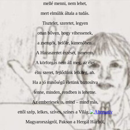
mellé menni, nem lehet,
mert elmúlik általa a tudás.
Tisztelet, szeretet, legyen
ottan bőven, hogy vihessenek,
a zsengék, belőle, kimenőben.
A Hazaszertet érzését, ismerem.
A körforgás nem áll meg, az élet
élni szeret, fejlődünk lelkileg, ah.
Ha a jó minőségű életünk biztosítva
lenne, minden, rendben is lehetne.
Az emberiesek is, mind – mind más,
ettől szép, lelkes, szíves, színes a Világ.
Magyarországról, Pakson a Hergál Házból,