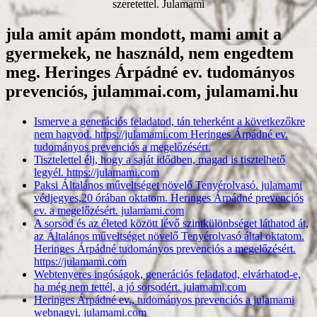
szeretettel. Julamami
jula amit apám mondott, mami amit a
gyermekek, ne használd, nem engedtem
meg. Heringes Árpádné ev. tudományos
prevenciós, julammai.com, julamami.hu
Ismerve a generációs feladatod, tán teherként a következőkre
nem hagyod. https://julamami.com Heringes Árpádné ev.
tudományos prevenciós a megelőzésért.
Tisztelettel élj, hogy a saját idődben, magad is tisztelhető
legyél. https://julamami.com
Paksi Általános műveltséget növelő Tenyérolvasó. julamami
védjegyes,20 órában oktatom. Heringes Árpádné prevenciós
ev. a megelőzésért. julamami.com
A sorsod és az életed között lévő szintkülönbséget láthatod át,
az Általános műveltséget növelő Tenyérolvasó által oktatom.
Heringes Árpádné tudományos prevenciós a megelőzésért.
https://julamami.com
Webtenyeres ingóságok, generációs feladatod, elvárhatod-e,
ha még nem tettél, a jó sorsodért. julamami.com
Heringes Árpádné ev., tudományos prevenciós a julamami
webnagyi, julamami.com