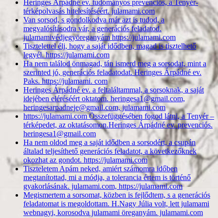
Heringes Árpádné ev. tudományos prevenciós, a Tenyér-
térképolvasás hitelesítéséért. julamami.com
Van sorsod, s gondolkodva már azt is tudod, a
megvalósításodra vár, a generációs feladatod.
julamamivédjegyöreganyám https://julamami.com
Tisztelettel élj, hogy a saját idődben, magad is tisztelhető
legyél. https://julamami.com
Ha nem találod önmagad, tán ismerd meg a sorsodat, mint a
szerinted jó, generációs feladatodat. Heringes Árpádné ev.
Paks. https://julamami. com
Heringes Árpádné ev. a feltaláltammal, a sorsoknak, a saját
idejében eléréséért oktatom. heringesa1@gmail.com,
heringesarpadneje@gmail.com, julamami.com
https://julamami.com Összefüggésében fogod látni, a Tenyér –
térképedet, az oktatásomon.Heringes Árpádné ev. prevenciós.
heringesa1@gmail.com
Ha nem oldod meg a saját idődben a sorsodért, a csupán
általad teljesíthető generációs feladatot, a következőknek
okozhat az gondot. https://julamami.com
Tiszteletem Apám neked, amiért számomra időben
megtanítottad, mi a módja, a tolerancia értem is történő
gyakorlásának. julamami.com, https://julamami.com
Megismertem a sorsomat, közben is fejlődtem, s a generációs
feladatomat is megoldottam. H.Nagy Júlia volt, lett julamami
webnagyi, korosodva julamami öreganyám. julamami.com