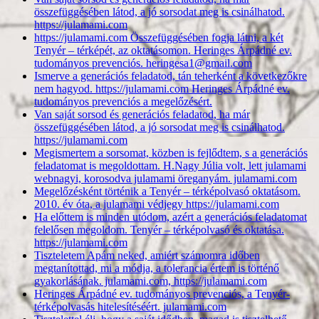
összefüggésében látod, a jó sorsodat meg is csinálhatod.
https://julamami.com
https://julamami.com Összefüggésében fogja látni, a két
Tenyér – térképét, az oktatásomon. Heringes Árpádné ev.
tudományos prevenciós. heringesa1@gmail.com
Ismerve a generációs feladatod, tán teherként a következőkre
nem hagyod. https://julamami.com Heringes Árpádné ev.
tudományos prevenciós a megelőzésért.
Van saját sorsod és generációs feladatod, ha már
összefüggésében látod, a jó sorsodat meg is csinálhatod.
https://julamami.com
Megismertem a sorsomat, közben is fejlődtem, s a generációs
feladatomat is megoldottam. H.Nagy Júlia volt, lett julamami
webnagyi, korosodva julamami öreganyám. julamami.com
Megelőzésként történik a Tenyér – térképolvasó oktatásom.
2010. év óta, a julamami védjegy https://julamami.com
Ha előttem is minden utódom, azért a generációs feladatomat
felelősen megoldom. Tenyér – térképolvasó és oktatása.
https://julamami.com
Tiszteletem Apám neked, amiért számomra időben
megtanítottad, mi a módja, a tolerancia értem is történő
gyakorlásának. julamami.com, https://julamami.com
Heringes Árpádné ev. tudományos prevenciós, a Tenyér-
térképolvasás hitelesítéséért. julamami.com