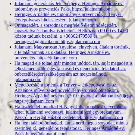
Julamami generációs Jelei védjegy. Heringes Árpádné ev.
tudományos prevenciós Paks. https://julamami.com
Heringes Árpádné ev. tudományos prevenciós, a Tenyér-
térképolvasás hitelesítéséért. julamami.com
Önmagadért, a sorsodnak megfelelő életminőségedért,
tapasztalva és tanulva is tehetnél. Hétköznap 09.00 és 14.00
között tudunk beszélni, a +36302470589 és
heringesa1@gmail.com https://julamami.com
Julamami Magyarosan Agyalósa jelnyelven, általam történik,
a feltaláltamnak az oktatása. Heringes Árpádné ev.
prevenciós. https://julamami.com
Ha magad elé toltad már minden utódod, tán, saját magadért is
teljesítened szükséges, a sorsod és generációs feladatod, az
önbecsülésedért szükséges ám azt megcsinálnod.
julamami.com
Megelőzésként történik a Tenyér – térképolvasó és az
Általános műveltséget növelő Tenyérolvasó oktatásom.
Heringes Árpádné nevemen,2010. év óta, a julamami védjegy
https://julamami.com
Ha tisztelettel mondtad H.Nagy Júlia, most a 75. évemben,
lehet, julamami webnagyi, julamami védjegyöreganyám.
Paksról a Hergál Házból szeretettel. https://julamami.com
Ha nem találod önmagad, tán ismerd meg a sorsodat, mint a
szerinted jó, generációs feladatodat. Heringes Árpádné ev.
Paks. https://julamami. com