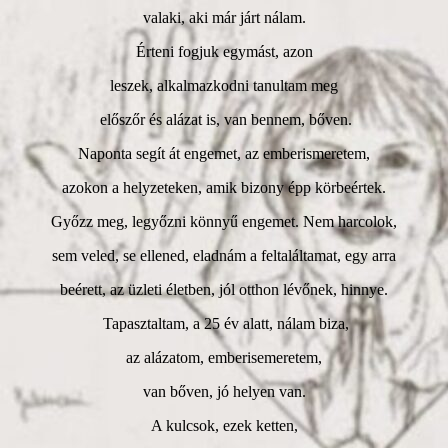
valaki, aki már járt nálam.
Érteni fogjuk egymást, azon
leszek, alkalmazkodni tanultam meg
előszőr és alázat is, van bennem, bőven.
Naponta segít át engemet, az emberismeretem,
azokon a helyzeteken, amik bizony épp körbeértek.
Győzz meg, legyőzni könnyű engemet. Nem harcolok,
sem veled, se ellened, eladnám a feltaláltamat, egy arra
beérett, az üzleti életben, jól otthon lévőnek, hinnye.
Tapasztaltam, a 25 év alatt, nálam biza,
az alázatom, emberisemeretem,
van bőven, jó helyen van.
A kulcsok, ezek ketten,