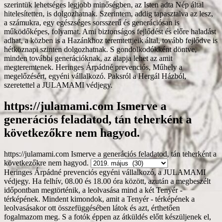
https://julamami.com Ismerve a
generációs feladatod, tán teherként a
következőkre nem hagyod.
https://julamami.com Ismerve a generációs feladatod, tán teherként a
következőkre nem hagyod.
Heringes Árpádné prevenciós egyéni vállalkozó, a JULAMAMI
védjegy. Ha felhív, 08.00 és 18.00 óra között, azután a megbeszélt
időpontban megtörténik, a leolvasása mind a két Tenyér -
térképének. Mindent kimondok, amit a Tenyér - térképének a
leolvasásakor ott összefüggésében látok és azt, érthetően
fogalmazom meg. S a fotók éppen az átküldés előtt készüljenek el,