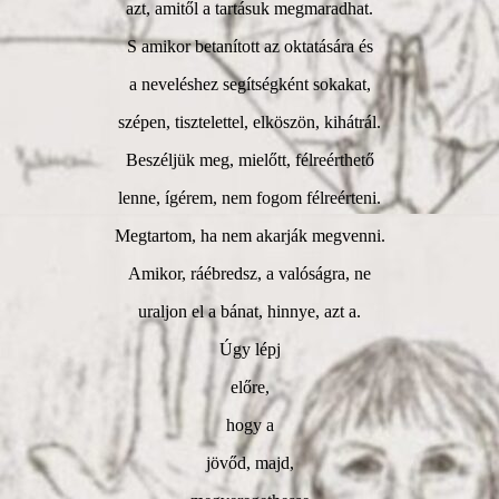
azt, amitől a tartásuk megmaradhat.
S amikor betanított az oktatására és
a neveléshez segítségként sokakat,
szépen, tisztelettel, elköszön, kihátrál.
Beszéljük meg, mielőtt, félreérthető
lenne, ígérem, nem fogom félreérteni.
Megtartom, ha nem akarják megvenni.
Amikor, ráébredsz, a valóságra, ne
uraljon el a bánat, hinnye, azt a.
Úgy lépj
előre,
hogy a
jövőd, majd,