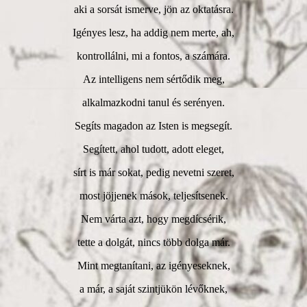
aki a sorsát ismerve, jön az oktatásra.
Igényes lesz, ha addig nem merte, ah,
kontrollálni, mi a fontos, a számára.
Az intelligens nem sértődik meg,
alkalmazkodni tanul és serényen.
Segíts magadon az Isten is megsegít.
Segített, ahol tudott, adott eleget,
sírt is már sokat, pedig nevetni szeret,
most jöjjenek mások, teljesítsenek.
Nem várta azt, hogy megdícsérik,
tette a dolgát, nincs több dolga már.
Mint megtanítani, az igényeseknek,
a már, a saját szintjükön lévőknek,