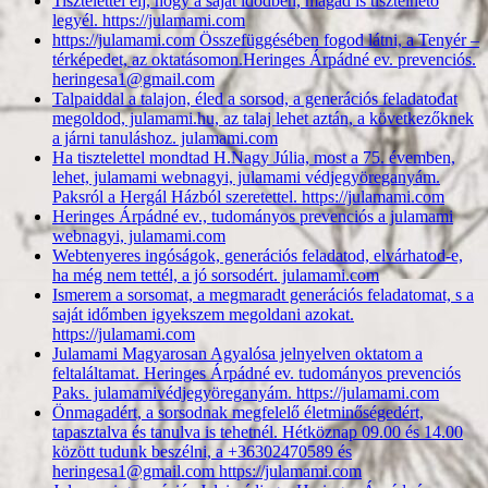
Tisztelettel élj, hogy a saját idődben, magad is tisztelhető
legyél. https://julamami.com
https://julamami.com Összefüggésében fogod látni, a Tenyér –
térképedet, az oktatásomon.Heringes Árpádné ev. prevenciós.
heringesa1@gmail.com
Talpaiddal a talajon, éled a sorsod, a generációs feladatodat
megoldod, julamami.hu, az talaj lehet aztán, a következőknek
a járni tanuláshoz. julamami.com
Ha tisztelettel mondtad H.Nagy Júlia, most a 75. évemben,
lehet, julamami webnagyi, julamami védjegyöreganyám.
Paksról a Hergál Házból szeretettel. https://julamami.com
Heringes Árpádné ev., tudományos prevenciós a julamami
webnagyi, julamami.com
Webtenyeres ingóságok, generációs feladatod, elvárhatod-e,
ha még nem tettél, a jó sorsodért. julamami.com
Ismerem a sorsomat, a megmaradt generációs feladatomat, s a
saját időmben igyekszem megoldani azokat.
https://julamami.com
Julamami Magyarosan Agyalósa jelnyelven oktatom a
feltaláltamat. Heringes Árpádné ev. tudományos prevenciós
Paks. julamamivédjegyöreganyám. https://julamami.com
Önmagadért, a sorsodnak megfelelő életminőségedért,
tapasztalva és tanulva is tehetnél. Hétköznap 09.00 és 14.00
között tudunk beszélni, a +36302470589 és
heringesa1@gmail.com https://julamami.com