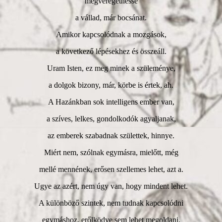
megveregethesse
a vállad, már bocsánat.
Amikor kapcsolódnak a mozgások,
a következő lépésekhez és összeáll.
Uram Isten, ez meg minek a szüleménye,
a dolgok bizony, már, körbe is értek, ah.
A Hazánkban sok intelligens ember van,
a szíves, lelkes, gondolkodók agyaljanak,
az emberek szabadnak születtek, hinnye.
Miért nem, szólnak egymásra, mielőtt, még
mellé mennének, erősen szellemes lehet, azt a.
Ugye az azért, nem úgy van, hogy mindent lehet.
A különböző szintek, nem tudnak kapcsolódni
egymáshoz, erőlködve sem lehet megoldani.