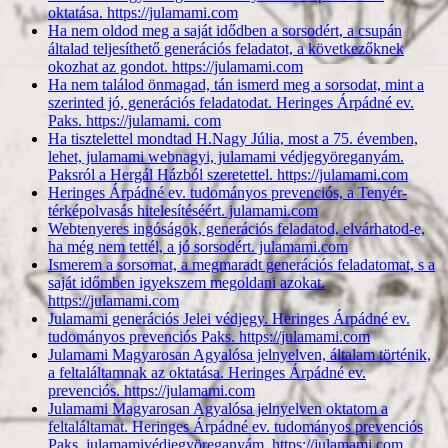
oktatása. https://julamami.com
Ha nem oldod meg a saját idődben a sorsodért, a csupán
általad teljesíthető generációs feladatot, a következőknek
okozhat az gondot. https://julamami.com
Ha nem találod önmagad, tán ismerd meg a sorsodat, mint a
szerinted jó, generációs feladatodat. Heringes Árpádné ev.
Paks. https://julamami. com
Ha tisztelettel mondtad H.Nagy Júlia, most a 75. évemben,
lehet, julamami webnagyi, julamami védjegyöreganyám.
Paksról a Hergál Házból szeretettel. https://julamami.com
Heringes Árpádné ev. tudományos prevenciós, a Tenyér-
térképolvasás hitelesítéséért. julamami.com
Webtenyeres ingóságok, generációs feladatod, elvárhatod-e,
ha még nem tettél, a jó sorsodért. julamami.com
Ismerem a sorsomat, a megmaradt generációs feladatomat, s a
saját időmben igyekszem megoldani azokat.
https://julamami.com
Julamami generációs Jelei védjegy. Heringes Árpádné ev.
tudományos prevenciós Paks. https://julamami.com
Julamami Magyarosan Agyalósa jelnyelven, általam történik,
a feltaláltamnak az oktatása. Heringes Árpádné ev.
prevenciós. https://julamami.com
Julamami Magyarosan Agyalósa jelnyelven oktatom a
feltaláltamat. Heringes Árpádné ev. tudományos prevenciós
Paks. julamamivédjegyöreganyám. https://julamami.com