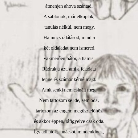
átmenjen ahova szántad.
A sablonok, már elkoptak,
tanulás nélkül, nem megy.
Ha nincs rálátásod, mind a
két oldaladat nem ismered,
vakmerően bátor, a hamis.
Rádrakja azt, ami a feladata
lenne és számonkérné majd.
Amit senki nem csinált meg.
Nem tartozom se ide, sem oda,
tartozom az engem megtisztelőhöz
és akkor éppen, ráfigyelve csak oda.
Így adhatok, tanácsot, mindenkinek,