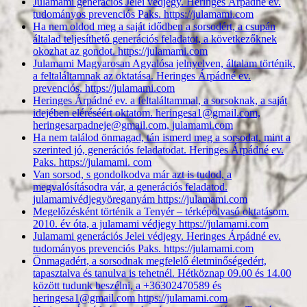
Julamami generációs Jelei védjegy. Heringes Árpádné ev.
tudományos prevenciós Paks. https://julamami.com
Ha nem oldod meg a saját idődben a sorsodért, a csupán
általad teljesíthető generációs feladatot, a következőknek
okozhat az gondot. https://julamami.com
Julamami Magyarosan Agyalósa jelnyelven, általam történik,
a feltaláltamnak az oktatása. Heringes Árpádné ev.
prevenciós. https://julamami.com
Heringes Árpádné ev. a feltaláltammal, a sorsoknak, a saját
idejében eléréséért oktatom. heringesa1@gmail.com,
heringesarpadneje@gmail.com, julamami.com
Ha nem találod önmagad, tán ismerd meg a sorsodat, mint a
szerinted jó, generációs feladatodat. Heringes Árpádné ev.
Paks. https://julamami. com
Van sorsod, s gondolkodva már azt is tudod, a
megvalósításodra vár, a generációs feladatod.
julamamivédjegyöreganyám https://julamami.com
Megelőzésként történik a Tenyér – térképolvasó oktatásom.
2010. év óta, a julamami védjegy https://julamami.com
Julamami generációs Jelei védjegy. Heringes Árpádné ev.
tudományos prevenciós Paks. https://julamami.com
Önmagadért, a sorsodnak megfelelő életminőségedért,
tapasztalva és tanulva is tehetnél. Hétköznap 09.00 és 14.00
között tudunk beszélni, a +36302470589 és
heringesa1@gmail.com https://julamami.com