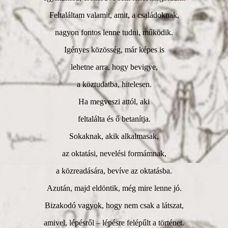
Feltaláltam valamit, amit, a családoknak,
nagyon fontos lenne tudni, működik.
Igényes közösség, már képes is
lehetne arra, hogy bevigye,
a köztudatba, hitelesen.
Ha megveszi attól, aki
feltalálta és ő betanítja.
Sokaknak, akik alkalmasak,
az oktatási, nevelési formámnak,
a közreadására, bevíve az oktatásba.
Azután, majd eldöntik, még mire lenne jó.
Bizakodó vagyok, hogy nem csak a látszat,
amivel, lépésről – lépésre felépűlt a történet.