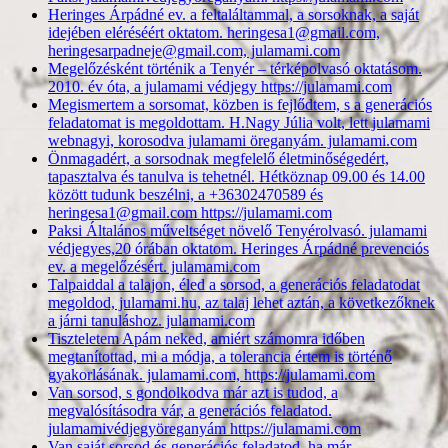
Heringes Árpádné ev. a feltaláltammal, a sorsoknak, a saját
idejében eléréséért oktatom. heringesa1@gmail.com,
heringesarpadneje@gmail.com, julamami.com
Megelőzésként történik a Tenyér – térképolvasó oktatásom.
2010. év óta, a julamami védjegy https://julamami.com
Megismertem a sorsomat, közben is fejlődtem, s a generációs
feladatomat is megoldottam. H.Nagy Júlia volt, lett julamami
webnagyi, korosodva julamami öreganyám. julamami.com
Önmagadért, a sorsodnak megfelelő életminőségedért,
tapasztalva és tanulva is tehetnél. Hétköznap 09.00 és 14.00
között tudunk beszélni, a +36302470589 és
heringesa1@gmail.com https://julamami.com
Paksi Általános műveltséget növelő Tenyérolvasó. julamami
védjegyes,20 órában oktatom. Heringes Árpádné prevenciós
ev. a megelőzésért. julamami.com
Talpaiddal a talajon, éled a sorsod, a generációs feladatodat
megoldod, julamami.hu, az talaj lehet aztán, a következőknek
a járni tanuláshoz. julamami.com
Tiszteletem Apám neked, amiért számomra időben
megtanítottad, mi a módja, a tolerancia értem is történő
gyakorlásának. julamami.com, https://julamami.com
Van sorsod, s gondolkodva már azt is tudod, a
megvalósításodra vár, a generációs feladatod.
julamamivédjegyöreganyám https://julamami.com
Van saját sorsod és generációs feladatod, ha már