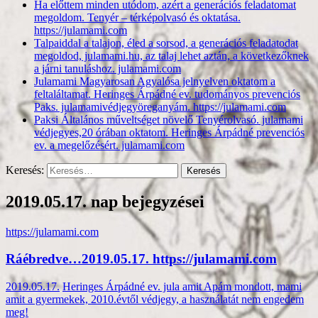
Ha előttem minden utódom, azért a generációs feladatomat
megoldom. Tenyér – térképolvasó és oktatása.
https://julamami.com
Talpaiddal a talajon, éled a sorsod, a generációs feladatodat
megoldod, julamami.hu, az talaj lehet aztán, a következőknek
a járni tanuláshoz. julamami.com
Julamami Magyarosan Agyalósa jelnyelven oktatom a
feltaláltamat. Heringes Árpádné ev. tudományos prevenciós
Paks. julamamivédjegyöreganyám. https://julamami.com
Paksi Általános műveltséget növelő Tenyérolvasó. julamami
védjegyes,20 órában oktatom. Heringes Árpádné prevenciós
ev. a megelőzésért. julamami.com
Keresés:
2019.05.17. nap bejegyzései
https://julamami.com
Ráébredve…2019.05.17. https://julamami.com
2019.05.17.
Heringes Árpádné ev. jula amit Apám mondott, mami
amit a gyermekek, 2010.évtől védjegy, a használatát nem engedem
meg!