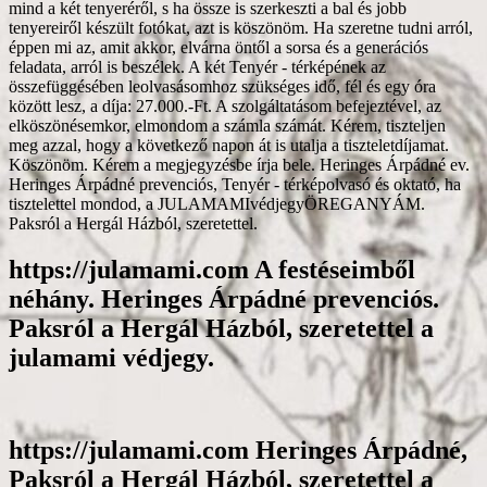
mind a két tenyeréről, s ha össze is szerkeszti a bal és jobb
tenyereiről készült fotókat, azt is köszönöm. Ha szeretne tudni arról,
éppen mi az, amit akkor, elvárna öntől a sorsa és a generációs
feladata, arról is beszélek. A két Tenyér - térképének az
összefüggésében leolvasásomhoz szükséges idő, fél és egy óra
között lesz, a díja: 27.000.-Ft. A szolgáltatásom befejeztével, az
elköszönésemkor, elmondom a számla számát. Kérem, tiszteljen
meg azzal, hogy a következő napon át is utalja a tiszteletdíjamat.
Köszönöm. Kérem a megjegyzésbe írja bele. Heringes Árpádné ev.
Heringes Árpádné prevenciós, Tenyér - térképolvasó és oktató, ha
tisztelettel mondod, a JULAMAMIvédjegyÖREGANYÁM.
Paksról a Hergál Házból, szeretettel.
https://julamami.com A festéseimből
néhány. Heringes Árpádné prevenciós.
Paksról a Hergál Házból, szeretettel a
julamami védjegy.
https://julamami.com Heringes Árpádné,
Paksról a Hergál Házból, szeretettel a