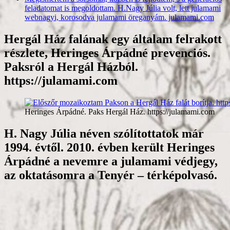
feladatomat is megoldottam. H.Nagy Júlia volt, lett julamami
webnagyi, korosodva julamami öreganyám. julamami.com
Hergál Ház falának egy általam felrakott
részlete, Heringes Árpádné prevenciós.
Paksról a Hergál Házból.
https://julamami.com
Heringes Árpádné. Paks Hergál Ház. https://julamami.com
H. Nagy Júlia néven szólítottatok már
1994. évtől. 2010. évben került Heringes
Árpádné a nevemre a julamami védjegy,
az oktatásomra a Tenyér – térképolvasó.