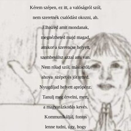
Kérem szépen, ez itt, a valóságról szól,
nem szeretnék csalódást okozni, ah.
Elhiszed amit mondanak,
megnézheted majd magad,
amikor a szerencse helyett,
szembesülsz azzal ami van.
Nem rólad szól, másokról,
ahova szépet és jót tetted.
Nyugdíjad helyett aprópénz.
Tanulj meg érvelni, mert,
a magyarázkodás kevés.
Kommunikáljál, fontos
lenne tudni, úgy, hogy