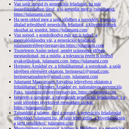
Van saját sorsod és generációs feladatod, ha már
összefüggésében látod, a jó sorsodat meg is csinálhatod.
https://julamami.com
Ha nem oldod meg a saját idődben a sorsodért, a csupán
általad teljesíthető generációs feladatot, a következőknek
okozhat az gondot. https://julamami.com
Van sorsod, s gondolkodva már azt is tudod, a
megvalósításodra vár, a generációs feladatod.
julamamivédjegyöreganyám https://julamami.com
Tiszteletem Apám neked, amiért számomra időben
megtanítottad, mi a módja, a tolerancia értem is történő
gyakorlásának. julamami.com, https://julamami.com
Heringes Árpádné ev. a feltaláltammal, a sorsoknak, a saját
idejében eléréséért oktatom. heringesa1@gmail.com,
heringesarpadneje@gmail.com, julamami.com
Julamami Magyarosan Agyalósa jelnyelven oktatom a
feltaláltamat. Heringes Árpádné ev. tudományos prevenciós
Paks. julamamivédjegyöreganyám. https://julamami.com
Ismerem a sorsomat, a megmaradt generációs feladatomat, s a
saját időmben igyekszem megoldani azokat.
https://julamami.com
Talpaiddal a talajon, éled a sorsod, a generációs feladatodat
megoldod, julamami.hu, az talaj lehet aztán, a következőknek
a járni tanuláshoz. julamami.com
Megismertem a sorsomat, közben is fejlődtem, s a generációs