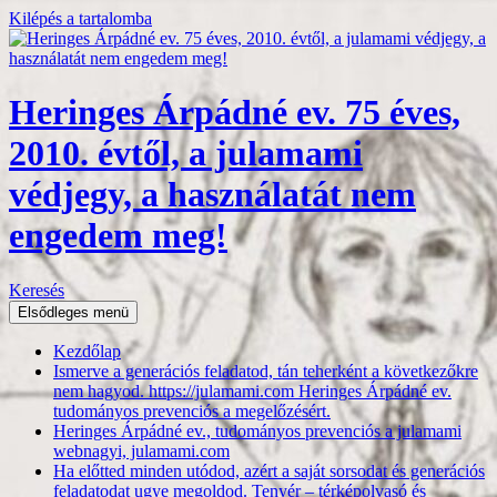
Kilépés a tartalomba
Heringes Árpádné ev. 75 éves,
2010. évtől, a julamami
védjegy, a használatát nem
engedem meg!
Keresés
Elsődleges menü
Kezdőlap
Ismerve a generációs feladatod, tán teherként a következőkre
nem hagyod. https://julamami.com Heringes Árpádné ev.
tudományos prevenciós a megelőzésért.
Heringes Árpádné ev., tudományos prevenciós a julamami
webnagyi, julamami.com
Ha előtted minden utódod, azért a saját sorsodat és generációs
feladatodat ugye megoldod. Tenyér – térképolvasó és