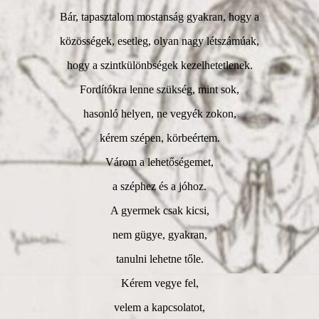
Bár, tapasztalom mostanság gyakran, hogy a
közösségek, esetleg, olyan nagy létszámúak,
hogy a szintkülönbségek kezelhetetlenek.
Fordítókra lenne szükség, mint sok,
hasonló helyen, ne vegyék zokon,
kérem szépen, körbeértem.
Várom a lehetőségemet,
a széphez és a jóhoz.
A gyermek csak kicsi,
nem gügye, gyakran,
tanulni lehetne tőle.
Kérem vegye fel,
velem a kapcsolatot,