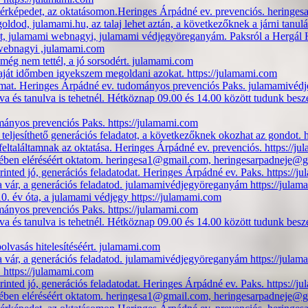
 térképedet, az oktatásomon.Heringes Árpádné ev. prevenciós. hering
egoldod, julamami.hu, az talaj lehet aztán, a következőknek a járni tan
et, julamami webnagyi, julamami védjegyöreganyám. Paksról a Hergál Há
 webnagyi ,julamami.com
még nem tettél, a jó sorsodért. julamami.com
saját időmben igyekszem megoldani azokat. https://julamami.com
amat. Heringes Árpádné ev. tudományos prevenciós Paks. julamamivéd
lva és tanulva is tehetnél. Hétköznap 09.00 és 14.00 között tudunk b
mányos prevenciós Paks. https://julamami.com
 teljesíthető generációs feladatot, a következőknek okozhat az gondot. 
eltaláltamnak az oktatása. Heringes Árpádné ev. prevenciós. https://j
idejében eléréséért oktatom. heringesa1@gmail.com, heringesarpadneje
inted jó, generációs feladatodat. Heringes Árpádné ev. Paks. https://j
a vár, a generációs feladatod. julamamivédjegyöreganyám https://jula
0. év óta, a julamami védjegy https://julamami.com
mányos prevenciós Paks. https://julamami.com
lva és tanulva is tehetnél. Hétköznap 09.00 és 14.00 között tudunk b
lvasás hitelesítéséért. julamami.com
a vár, a generációs feladatod. julamamivédjegyöreganyám https://jula
l. https://julamami.com
inted jó, generációs feladatodat. Heringes Árpádné ev. Paks. https://j
idejében eléréséért oktatom. heringesa1@gmail.com, heringesarpadneje