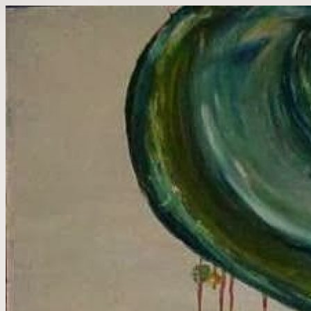
Kilépés
a
tartalomba