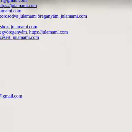
esa1@gmail.com
https://julamami.com
julamami.com
i, korosodva julamami öreganyám. julamami.com
uláshoz. julamami.com
jegyöreganyám. https://julamami.com
zésért. julamami.com
mi@gmail.com