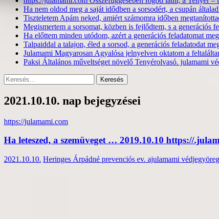
https://julamami.com Összefüggésében fogod látni, a Tenyér –
Ha nem oldod meg a saját idődben a sorsodért, a csupán általad
Tiszteletem Apám neked, amiért számomra időben megtanítottad,
Megismertem a sorsomat, közben is fejlődtem, s a generációs 
Ha előttem minden utódom, azért a generációs feladatomat mego
Talpaiddal a talajon, éled a sorsod, a generációs feladatodat m
Julamami Magyarosan Agyalósa jelnyelven oktatom a feltalált
Paksi Általános műveltséget növelő Tenyérolvasó. julamami vé
Keresés:
2021.10.10. nap bejegyzései
https://julamami.com
Ha leteszed, a szemüveget … 2019.10.10 https://.jul
2021.10.10.
Heringes Árpádné prevenciós ev. ajulamami védjegyöreg