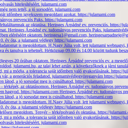
lvasás hitelesítéséért. julamami.com
még nem tettél, a jó sorsodért. julamami.com
saját időmben igyekszem megoldani azokat. https://julamami.com
mányos prevenciós Paks. https://julamami.com
eltaláltamnak az oktatása. Heringes Árpádné ev. prevenciós. https://j
amat. Heringes Árpádné ev. tudományos prevenciós Paks. julamamivéd
idejében eléréséért oktatom. heringesa1@gmail.com, heringesarpadneje
0. év óta, a julamami védjegy https://julamami.com
feladatomat is megoldottam. H.Nagy Júlia volt, lett julamami webnagy
lva és tanulva is tehetnél. Hétköznap 09.00 és 14.00 között tudunk b
djegyes,20 órában oktatom. Heringes Árpádné prevenciós ev. a megelő
egoldod, julamami.hu, az talaj lehet aztán, a következőknek a járni tan
 mi a módja, a tolerancia saját időmben való gyakorlásának. https://
a vár, a generációs feladatod. julamamivédjegyöreganyám https://jula
n látod, a jó sorsodat meg is csinálhatod. https://julamami.com
ér – térképét, az oktatásomon. Heringes Árpádné ev. tudományos preve
 nem hagyod. https://julamami.com Heringes Árpádné ev. tudományos pr
n látod, a jó sorsodat meg is csinálhatod. https://julamami.com
feladatomat is megoldottam. H.Nagy Júlia volt, lett julamami webnagy
0. év óta, a julamami védjegy https://julamami.com
elelősen megoldom. Tenyér – térképolvasó és oktatása. https://julamami
 mi a módja, a tolerancia saját időmben való gyakorlásának. https://
lvasás hitelesítéséért. julamami.com
l. https://julamami.com