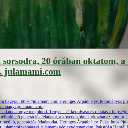
a sorsodra, 20 órában oktatom, a 
v. julamami.com
 nem hagyod. https://julamami.com Heringes Árpádné ev. tudományos pr
 webnagyi ,julamami.com
 feladatodat ugye megoldod. Tenyér – térképolvasó és oktatása. https://
 teljesíthető generációs feladatot, a következőknek okozhat az gondot. 
inted jó, generációs feladatodat. Heringes Árpádné ev. Paks. https://j
et, julamami webnagyi, julamami védjegyöreganyám. Paksról a Hergál Há