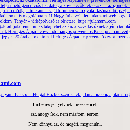
 térképedet, az oktatásomon.Heringes Árpádné ev. prevenciós. hering
 teljesíthető generációs feladatot, a következőknek okozhat az gondot. 
 mi a módja, a tolerancia saját időmben való gyakorlásának. https://
feladatomat is megoldottam. H.Nagy Júlia volt, lett julamami webnagy
ldom. Tenyér – térképolvasó és oktatása. https://julamami.com
egoldod, julamami.hu, az talaj lehet aztán, a következőknek a járni tan
amat. Heringes Árpádné ev. tudományos prevenciós Paks. julamamivéd
djegyes,20 órában oktatom. Heringes Árpádné prevenciós ev. a megelő
amami.com
anyám. Paksról a Hergál Házból szeretettel. julamami.com, ajulama
Emberies jelnyelvnek, neveztem el,
azt, ahogy írok, nem másítom, leírom.
Nem könnyű az, de megéri, megtanulni.