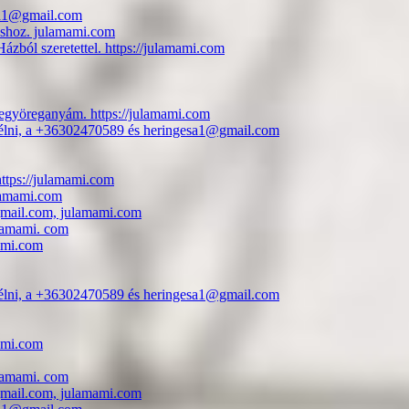
esa1@gmail.com
uláshoz. julamami.com
zból szeretettel. https://julamami.com
jegyöreganyám. https://julamami.com
eszélni, a +36302470589 és heringesa1@gmail.com
https://julamami.com
ulamami.com
@gmail.com, julamami.com
ulamami. com
mami.com
eszélni, a +36302470589 és heringesa1@gmail.com
mami.com
ulamami. com
@gmail.com, julamami.com