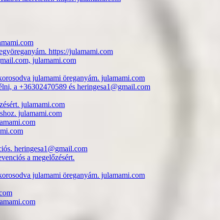
ulamami.com
jegyöreganyám. https://julamami.com
@gmail.com, julamami.com
i, korosodva julamami öreganyám. julamami.com
eszélni, a +36302470589 és heringesa1@gmail.com
zésért. julamami.com
uláshoz. julamami.com
julamami.com
mami.com
nciós. heringesa1@gmail.com
evenciós a megelőzésért.
i, korosodva julamami öreganyám. julamami.com
.com
julamami.com