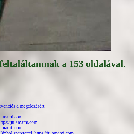
feltaláltamnak a 153 oldalával.
evenciós a megelőzésért.
julamami.com
https://julamami.com
ulamami. com
zból szeretettel. https://julamami.com