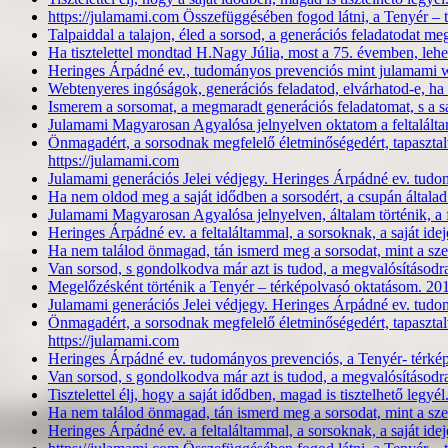
https://julamami.com Összefüggésében fogod látni, a Tenyér –
Talpaiddal a talajon, éled a sorsod, a generációs feladatodat m
Ha tisztelettel mondtad H.Nagy Júlia, most a 75. évemben, leh
Heringes Árpádné ev., tudományos prevenciós mint julamami
Webtenyeres ingóságok, generációs feladatod, elvárhatod-e, ha 
Ismerem a sorsomat, a megmaradt generációs feladatomat, s a 
Julamami Magyarosan Agyalósa jelnyelven oktatom a feltalált
Önmagadért, a sorsodnak megfelelő életminőségedért, tapaszta
https://julamami.com
Julamami generációs Jelei védjegy. Heringes Árpádné ev. tudo
Ha nem oldod meg a saját idődben a sorsodért, a csupán általad
Julamami Magyarosan Agyalósa jelnyelven, általam történik, a f
Heringes Árpádné ev. a feltaláltammal, a sorsoknak, a saját 
Ha nem találod önmagad, tán ismerd meg a sorsodat, mint a szer
Van sorsod, s gondolkodva már azt is tudod, a megvalósításodr
Megelőzésként történik a Tenyér – térképolvasó oktatásom. 201
Julamami generációs Jelei védjegy. Heringes Árpádné ev. tudo
Önmagadért, a sorsodnak megfelelő életminőségedért, tapaszta
https://julamami.com
Heringes Árpádné ev. tudományos prevenciós, a Tenyér- térképo
Van sorsod, s gondolkodva már azt is tudod, a megvalósításodr
Tisztelettel élj, hogy a saját idődben, magad is tisztelhető legyé
Ha nem találod önmagad, tán ismerd meg a sorsodat, mint a szer
Heringes Árpádné ev. a feltaláltammal, a sorsoknak, a saját 