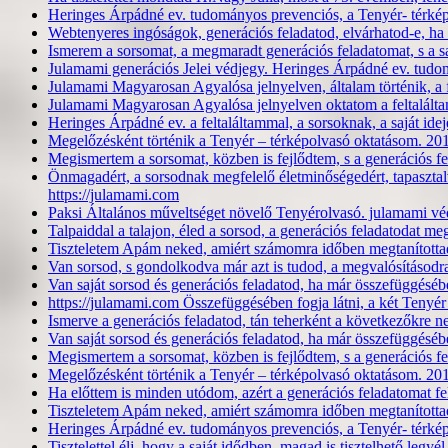
Heringes Árpádné ev. tudományos prevenciós, a Tenyér- térképo
Webtenyeres ingóságok, generációs feladatod, elvárhatod-e, ha 
Ismerem a sorsomat, a megmaradt generációs feladatomat, s a 
Julamami generációs Jelei védjegy. Heringes Árpádné ev. tudo
Julamami Magyarosan Agyalósa jelnyelven, általam történik, a f
Julamami Magyarosan Agyalósa jelnyelven oktatom a feltalált
Heringes Árpádné ev. a feltaláltammal, a sorsoknak, a saját 
Megelőzésként történik a Tenyér – térképolvasó oktatásom. 201
Megismertem a sorsomat, közben is fejlődtem, s a generációs 
Önmagadért, a sorsodnak megfelelő életminőségedért, tapaszta
https://julamami.com
Paksi Általános műveltséget növelő Tenyérolvasó. julamami vé
Talpaiddal a talajon, éled a sorsod, a generációs feladatodat m
Tiszteletem Apám neked, amiért számomra időben megtanítottad,
Van sorsod, s gondolkodva már azt is tudod, a megvalósításodr
Van saját sorsod és generációs feladatod, ha már összefüggésébe
https://julamami.com Összefüggésében fogja látni, a két Teny
Ismerve a generációs feladatod, tán teherként a következőkre
Van saját sorsod és generációs feladatod, ha már összefüggésébe
Megismertem a sorsomat, közben is fejlődtem, s a generációs 
Megelőzésként történik a Tenyér – térképolvasó oktatásom. 201
Ha előttem is minden utódom, azért a generációs feladatomat f
Tiszteletem Apám neked, amiért számomra időben megtanítottad,
Heringes Árpádné ev. tudományos prevenciós, a Tenyér- térképo
Tisztelettel élj, hogy a saját idődben, magad is tisztelhető legyé