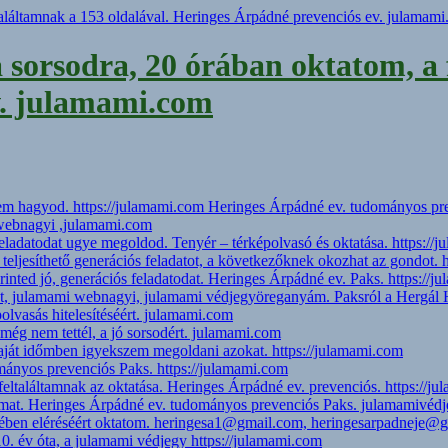
a sorsodra, 20 órában oktatom, a 
v. julamami.com
 nem hagyod. https://julamami.com Heringes Árpádné ev. tudományos pr
 webnagyi ,julamami.com
 feladatodat ugye megoldod. Tenyér – térképolvasó és oktatása. https://
 teljesíthető generációs feladatot, a következőknek okozhat az gondot. 
inted jó, generációs feladatodat. Heringes Árpádné ev. Paks. https://j
et, julamami webnagyi, julamami védjegyöreganyám. Paksról a Hergál Há
lvasás hitelesítéséért. julamami.com
még nem tettél, a jó sorsodért. julamami.com
saját időmben igyekszem megoldani azokat. https://julamami.com
mányos prevenciós Paks. https://julamami.com
eltaláltamnak az oktatása. Heringes Árpádné ev. prevenciós. https://j
amat. Heringes Árpádné ev. tudományos prevenciós Paks. julamamivéd
idejében eléréséért oktatom. heringesa1@gmail.com, heringesarpadneje
0. év óta, a julamami védjegy https://julamami.com