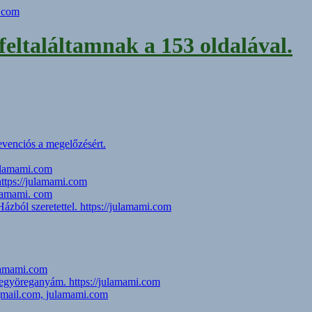
feltaláltamnak a 153 oldalával.
evenciós a megelőzésért.
julamami.com
https://julamami.com
ulamami. com
zból szeretettel. https://julamami.com
ulamami.com
jegyöreganyám. https://julamami.com
@gmail.com, julamami.com