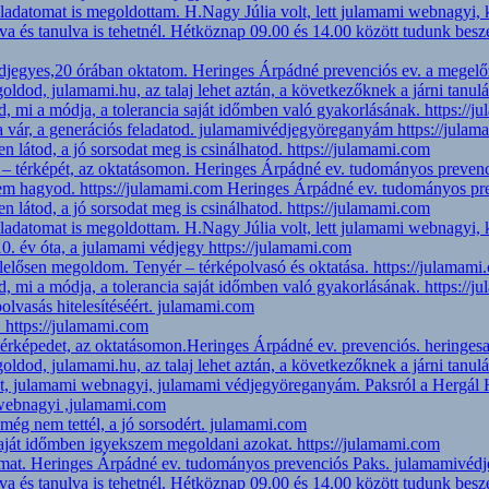
feladatomat is megoldottam. H.Nagy Júlia volt, lett julamami webnagy
lva és tanulva is tehetnél. Hétköznap 09.00 és 14.00 között tudunk b
djegyes,20 órában oktatom. Heringes Árpádné prevenciós ev. a megelő
egoldod, julamami.hu, az talaj lehet aztán, a következőknek a járni tan
 mi a módja, a tolerancia saját időmben való gyakorlásának. https://
a vár, a generációs feladatod. julamamivédjegyöreganyám https://jula
n látod, a jó sorsodat meg is csinálhatod. https://julamami.com
ér – térképét, az oktatásomon. Heringes Árpádné ev. tudományos preve
 nem hagyod. https://julamami.com Heringes Árpádné ev. tudományos pr
n látod, a jó sorsodat meg is csinálhatod. https://julamami.com
feladatomat is megoldottam. H.Nagy Júlia volt, lett julamami webnagy
0. év óta, a julamami védjegy https://julamami.com
elelősen megoldom. Tenyér – térképolvasó és oktatása. https://julamami
 mi a módja, a tolerancia saját időmben való gyakorlásának. https://
lvasás hitelesítéséért. julamami.com
l. https://julamami.com
 térképedet, az oktatásomon.Heringes Árpádné ev. prevenciós. hering
egoldod, julamami.hu, az talaj lehet aztán, a következőknek a járni tan
et, julamami webnagyi, julamami védjegyöreganyám. Paksról a Hergál Há
 webnagyi ,julamami.com
még nem tettél, a jó sorsodért. julamami.com
saját időmben igyekszem megoldani azokat. https://julamami.com
amat. Heringes Árpádné ev. tudományos prevenciós Paks. julamamivéd
lva és tanulva is tehetnél. Hétköznap 09.00 és 14.00 között tudunk b