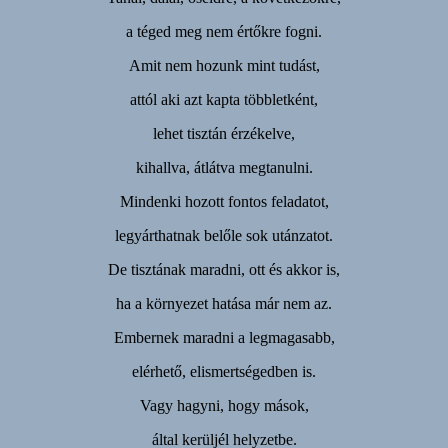
a téged meg nem értőkre fogni.
Amit nem hozunk mint tudást,
attól aki azt kapta többletként,
lehet tisztán érzékelve,
kihallva, átlátva megtanulni.
Mindenki hozott fontos feladatot,
legyárthatnak belőle sok utánzatot.
De tisztának maradni, ott és akkor is,
ha a környezet hatása már nem az.
Embernek maradni a legmagasabb,
elérhető, elismertségedben is.
Vagy hagyni, hogy mások,
által kerüljél helyzetbe.