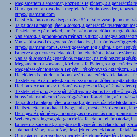
Megismertem a sorsomat, közben is fejlődtem, s a generációs 
Önmagadért, a sorsodnak megfelelő életminőségedért, tapaszta
https://julamami.com
Paksi Általános műveltséget növelő Tenyérolvasó. julamami vé
Talpaiddal a talajon, éled a sorsod, a generációs feladatodat m
Tiszteletem Apám neked, amiért számomra időben megtanítottad,
Van sorsod, s gondolkodva már azt is tudod, a megvalósításodr
Van saját sorsod és generációs feladatod, ha már összefüggésébe
https://julamami.com Összefüggésében fogja látni, a két Teny
Ismerve a generációs feladatod, tán teherként a következőkre
Van saját sorsod és generációs feladatod, ha már összefüggésébe
Megismertem a sorsomat, közben is fejlődtem, s a generációs 
Megelőzésként történik a Tenyér – térképolvasó oktatásom. 201
Ha előttem is minden utódom, azért a generációs feladatomat f
Tiszteletem Apám neked, amiért számomra időben megtanítottad,
Heringes Árpádné ev. tudományos prevenciós, a Tenyér- térképo
Tisztelettel élj, hogy a saját idődben, magad is tisztelhető legyé
https://julamami.com Összefüggésében fogod látni, a Tenyér –
Talpaiddal a talajon, éled a sorsod, a generációs feladatodat m
Ha tisztelettel mondtad H.Nagy Júlia, most a 75. évemben, leh
Heringes Árpádné ev., tudományos prevenciós mint julamami
Webtenyeres ingóságok, generációs feladatod, elvárhatod-e, ha 
Ismerem a sorsomat, a megmaradt generációs feladatomat, s a 
Julamami Magyarosan Agyalósa jelnyelven oktatom a feltalált
Önmagadért, a sorsodnak megfelelő életminőségedért, tapaszta