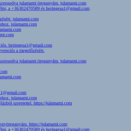
i, korosodva julamami öreganyám. julamami.com
eszélni, a +36302470589 és heringesa1@gmail.com
zésért. julamami.com
uláshoz. julamami.com
julamami.com
mami.com
nciós. heringesa1@gmail.com
evenciós a megelőzésért.
i, korosodva julamami öreganyám. julamami.com
.com
julamami.com
esa1@gmail.com
uláshoz. julamami.com
zból szeretettel. https://julamami.com
jegyöreganyám. https://julamami.com
eszélni, a +36302470589 és heringesa1@gmail.com