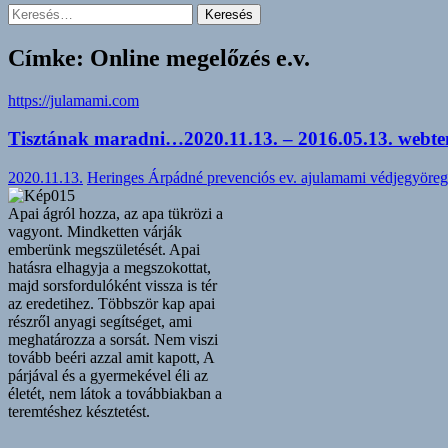
Keresés:
Címke: Online megelőzés e.v.
https://julamami.com
Tisztának maradni…2020.11.13. – 2016.05.13. webten
2020.11.13.
Heringes Árpádné prevenciós ev. ajulamami védjegyöreg
Apai ágról hozza, az apa tükrözi a
vagyont. Mindketten várják
emberünk megszületését. Apai
hatásra elhagyja a megszokottat,
majd sorsfordulóként vissza is tér
az eredetihez. Többször kap apai
részről anyagi segítséget, ami
meghatározza a sorsát. Nem viszi
tovább beéri azzal amit kapott, A
párjával és a gyermekével éli az
életét, nem látok a továbbiakban a
teremtéshez késztetést.