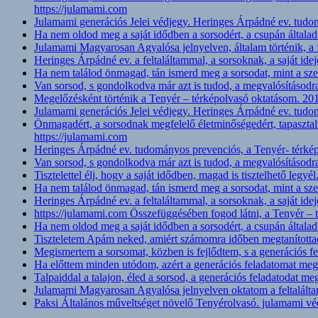
https://julamami.com
Julamami generációs Jelei védjegy. Heringes Árpádné ev. tudo
Ha nem oldod meg a saját idődben a sorsodért, a csupán általad
Julamami Magyarosan Agyalósa jelnyelven, általam történik, a f
Heringes Árpádné ev. a feltaláltammal, a sorsoknak, a saját 
Ha nem találod önmagad, tán ismerd meg a sorsodat, mint a szer
Van sorsod, s gondolkodva már azt is tudod, a megvalósításodr
Megelőzésként történik a Tenyér – térképolvasó oktatásom. 201
Julamami generációs Jelei védjegy. Heringes Árpádné ev. tudo
Önmagadért, a sorsodnak megfelelő életminőségedért, tapaszta
https://julamami.com
Heringes Árpádné ev. tudományos prevenciós, a Tenyér- térképo
Van sorsod, s gondolkodva már azt is tudod, a megvalósításodr
Tisztelettel élj, hogy a saját idődben, magad is tisztelhető legyé
Ha nem találod önmagad, tán ismerd meg a sorsodat, mint a szer
Heringes Árpádné ev. a feltaláltammal, a sorsoknak, a saját 
https://julamami.com Összefüggésében fogod látni, a Tenyér –
Ha nem oldod meg a saját idődben a sorsodért, a csupán általad
Tiszteletem Apám neked, amiért számomra időben megtanítottad,
Megismertem a sorsomat, közben is fejlődtem, s a generációs 
Ha előttem minden utódom, azért a generációs feladatomat mego
Talpaiddal a talajon, éled a sorsod, a generációs feladatodat m
Julamami Magyarosan Agyalósa jelnyelven oktatom a feltalált
Paksi Általános műveltséget növelő Tenyérolvasó. julamami vé