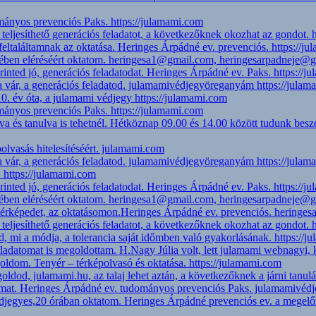
mányos prevenciós Paks. https://julamami.com
 teljesíthető generációs feladatot, a következőknek okozhat az gondot. 
eltaláltamnak az oktatása. Heringes Árpádné ev. prevenciós. https://j
idejében eléréséért oktatom. heringesa1@gmail.com, heringesarpadneje
inted jó, generációs feladatodat. Heringes Árpádné ev. Paks. https://j
a vár, a generációs feladatod. julamamivédjegyöreganyám https://jula
0. év óta, a julamami védjegy https://julamami.com
mányos prevenciós Paks. https://julamami.com
lva és tanulva is tehetnél. Hétköznap 09.00 és 14.00 között tudunk b
lvasás hitelesítéséért. julamami.com
a vár, a generációs feladatod. julamamivédjegyöreganyám https://jula
l. https://julamami.com
inted jó, generációs feladatodat. Heringes Árpádné ev. Paks. https://j
idejében eléréséért oktatom. heringesa1@gmail.com, heringesarpadneje
 térképedet, az oktatásomon.Heringes Árpádné ev. prevenciós. hering
 teljesíthető generációs feladatot, a következőknek okozhat az gondot. 
 mi a módja, a tolerancia saját időmben való gyakorlásának. https://
feladatomat is megoldottam. H.Nagy Júlia volt, lett julamami webnagy
ldom. Tenyér – térképolvasó és oktatása. https://julamami.com
egoldod, julamami.hu, az talaj lehet aztán, a következőknek a járni tan
amat. Heringes Árpádné ev. tudományos prevenciós Paks. julamamivéd
djegyes,20 órában oktatom. Heringes Árpádné prevenciós ev. a megelő