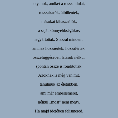
olyanok, amiket a rosszindulat,
rosszakarók, átbillentek,
másokat kihasználók,
a saját könnyebbségükre,
legyártottak. S azzal mindent,
amihez hozzáértek, hozzáfértek,
összefüggésében látásuk nélkül,
spontán össze is rondítottak.
Azoknak is még van mit,
tanulniuk az életükben,
ami már emberismeret,
nélkül „most” nem megy.
Ha majd idejében felismered,