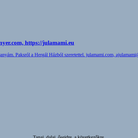
yer.com, https://julamami.eu
anyám. Paksról a Hergál Házból szeretettel. julamami.com, ajulamam
Tanai, dalai, őseidre, a következőkre,