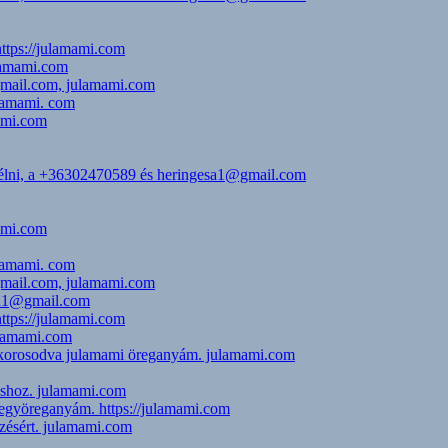
https://julamami.com
ulamami.com
@gmail.com, julamami.com
ulamami. com
mami.com
eszélni, a +36302470589 és heringesa1@gmail.com
mami.com
ulamami. com
@gmail.com, julamami.com
esa1@gmail.com
https://julamami.com
julamami.com
i, korosodva julamami öreganyám. julamami.com
uláshoz. julamami.com
jegyöreganyám. https://julamami.com
zésért. julamami.com