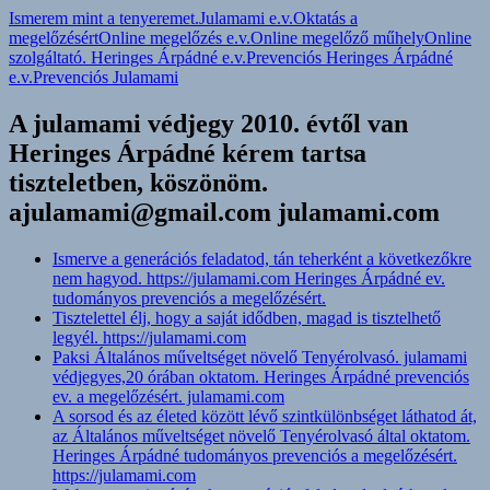
Ismerem mint a tenyeremet.
Julamami e.v.
Oktatás a
megelőzésért
Online megelőzés e.v.
Online megelőző műhely
Online
szolgáltató. Heringes Árpádné e.v.
Prevenciós Heringes Árpádné
e.v.
Prevenciós Julamami
A julamami védjegy 2010. évtől van
Heringes Árpádné kérem tartsa
tiszteletben, köszönöm.
ajulamami@gmail.com julamami.com
Ismerve a generációs feladatod, tán teherként a következőkre
nem hagyod. https://julamami.com Heringes Árpádné ev.
tudományos prevenciós a megelőzésért.
Tisztelettel élj, hogy a saját idődben, magad is tisztelhető
legyél. https://julamami.com
Paksi Általános műveltséget növelő Tenyérolvasó. julamami
védjegyes,20 órában oktatom. Heringes Árpádné prevenciós
ev. a megelőzésért. julamami.com
A sorsod és az életed között lévő szintkülönbséget láthatod át,
az Általános műveltséget növelő Tenyérolvasó által oktatom.
Heringes Árpádné tudományos prevenciós a megelőzésért.
https://julamami.com