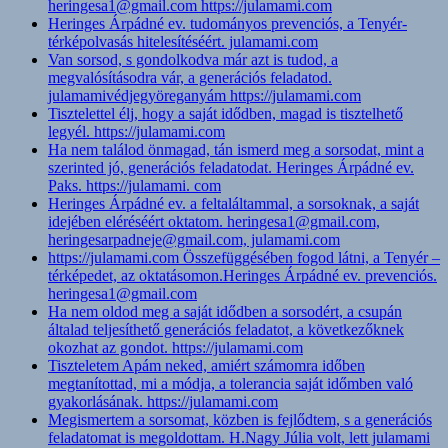
heringesa1@gmail.com https://julamami.com
Heringes Árpádné ev. tudományos prevenciós, a Tenyér-
térképolvasás hitelesítéséért. julamami.com
Van sorsod, s gondolkodva már azt is tudod, a
megvalósításodra vár, a generációs feladatod.
julamamivédjegyöreganyám https://julamami.com
Tisztelettel élj, hogy a saját idődben, magad is tisztelhető
legyél. https://julamami.com
Ha nem találod önmagad, tán ismerd meg a sorsodat, mint a
szerinted jó, generációs feladatodat. Heringes Árpádné ev.
Paks. https://julamami. com
Heringes Árpádné ev. a feltaláltammal, a sorsoknak, a saját
idejében eléréséért oktatom. heringesa1@gmail.com,
heringesarpadneje@gmail.com, julamami.com
https://julamami.com Összefüggésében fogod látni, a Tenyér –
térképedet, az oktatásomon.Heringes Árpádné ev. prevenciós.
heringesa1@gmail.com
Ha nem oldod meg a saját idődben a sorsodért, a csupán
általad teljesíthető generációs feladatot, a következőknek
okozhat az gondot. https://julamami.com
Tiszteletem Apám neked, amiért számomra időben
megtanítottad, mi a módja, a tolerancia saját időmben való
gyakorlásának. https://julamami.com
Megismertem a sorsomat, közben is fejlődtem, s a generációs
feladatomat is megoldottam. H.Nagy Júlia volt, lett julamami