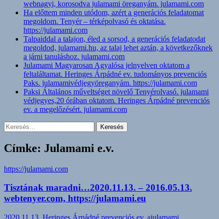
webnagyi, korosodva julamami öreganyám. julamami.com
Ha előttem minden utódom, azért a generációs feladatomat
megoldom. Tenyér – térképolvasó és oktatása.
https://julamami.com
Talpaiddal a talajon, éled a sorsod, a generációs feladatodat
megoldod, julamami.hu, az talaj lehet aztán, a következőknek
a járni tanuláshoz. julamami.com
Julamami Magyarosan Agyalósa jelnyelven oktatom a
feltaláltamat. Heringes Árpádné ev. tudományos prevenciós
Paks. julamamivédjegyöreganyám. https://julamami.com
Paksi Általános műveltséget növelő Tenyérolvasó. julamami
védjegyes,20 órában oktatom. Heringes Árpádné prevenciós
ev. a megelőzésért. julamami.com
Keresés:
Címke: Julamami e.v.
https://julamami.com
Tisztának maradni…2020.11.13. – 2016.05.13.
webtenyer.com, https://julamami.eu
2020.11.13.
Heringes Árpádné prevenciós ev. ajulamami