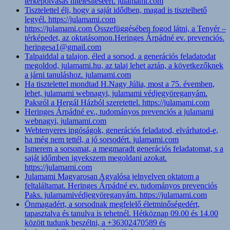
térképolvasás hitelesítéséért. julamami.com
Tisztelettel élj, hogy a saját idődben, magad is tisztelhető
legyél. https://julamami.com
https://julamami.com Összefüggésében fogod látni, a Tenyér –
térképedet, az oktatásomon.Heringes Árpádné ev. prevenciós.
heringesa1@gmail.com
Talpaiddal a talajon, éled a sorsod, a generációs feladatodat
megoldod, julamami.hu, az talaj lehet aztán, a következőknek
a járni tanuláshoz. julamami.com
Ha tisztelettel mondtad H.Nagy Júlia, most a 75. évemben,
lehet, julamami webnagyi, julamami védjegyöreganyám.
Paksról a Hergál Házból szeretettel. https://julamami.com
Heringes Árpádné ev., tudományos prevenciós a julamami
webnagyi, julamami.com
Webtenyeres ingóságok, generációs feladatod, elvárhatod-e,
ha még nem tettél, a jó sorsodért. julamami.com
Ismerem a sorsomat, a megmaradt generációs feladatomat, s a
saját időmben igyekszem megoldani azokat.
https://julamami.com
Julamami Magyarosan Agyalósa jelnyelven oktatom a
feltaláltamat. Heringes Árpádné ev. tudományos prevenciós
Paks. julamamivédjegyöreganyám. https://julamami.com
Önmagadért, a sorsodnak megfelelő életminőségedért,
tapasztalva és tanulva is tehetnél. Hétköznap 09.00 és 14.00
között tudunk beszélni, a +36302470589 és