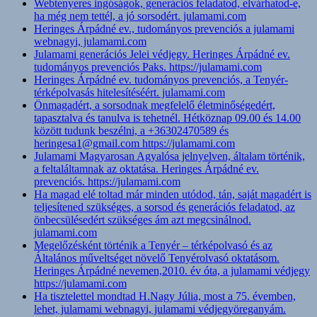
Webtenyeres ingóságok, generációs feladatod, elvárhatod-e,
ha még nem tettél, a jó sorsodért. julamami.com
Heringes Árpádné ev., tudományos prevenciós a julamami
webnagyi, julamami.com
Julamami generációs Jelei védjegy. Heringes Árpádné ev.
tudományos prevenciós Paks. https://julamami.com
Heringes Árpádné ev. tudományos prevenciós, a Tenyér-
térképolvasás hitelesítéséért. julamami.com
Önmagadért, a sorsodnak megfelelő életminőségedért,
tapasztalva és tanulva is tehetnél. Hétköznap 09.00 és 14.00
között tudunk beszélni, a +36302470589 és
heringesa1@gmail.com https://julamami.com
Julamami Magyarosan Agyalósa jelnyelven, általam történik,
a feltaláltamnak az oktatása. Heringes Árpádné ev.
prevenciós. https://julamami.com
Ha magad elé toltad már minden utódod, tán, saját magadért is
teljesítened szükséges, a sorsod és generációs feladatod, az
önbecsülésedért szükséges ám azt megcsinálnod.
julamami.com
Megelőzésként történik a Tenyér – térképolvasó és az
Általános műveltséget növelő Tenyérolvasó oktatásom.
Heringes Árpádné nevemen,2010. év óta, a julamami védjegy
https://julamami.com
Ha tisztelettel mondtad H.Nagy Júlia, most a 75. évemben,
lehet, julamami webnagyi, julamami védjegyöreganyám.