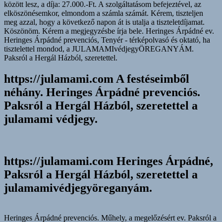
között lesz, a díja: 27.000.-Ft. A szolgáltatásom befejeztével, az
elköszönésemkor, elmondom a számla számát. Kérem, tiszteljen
meg azzal, hogy a következő napon át is utalja a tiszteletdíjamat.
Köszönöm. Kérem a megjegyzésbe írja bele. Heringes Árpádné ev.
Heringes Árpádné prevenciós, Tenyér - térképolvasó és oktató, ha
tisztelettel mondod, a JULAMAMIvédjegyÖREGANYÁM.
Paksról a Hergál Házból, szeretettel.
https://julamami.com A festéseimből
néhány. Heringes Árpádné prevenciós.
Paksról a Hergál Házból, szeretettel a
julamami védjegy.
https://julamami.com Heringes Árpádné,
Paksról a Hergál Házból, szeretettel a
julamamivédjegyöreganyám.
Heringes Árpádné prevenciós. Műhely, a megelőzésért ev. Paksról a