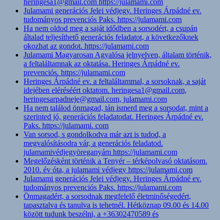
heringesa1@gmail.com https://julamami.com
Julamami generációs Jelei védjegy. Heringes Árpádné ev.
tudományos prevenciós Paks. https://julamami.com
Ha nem oldod meg a saját idődben a sorsodért, a csupán
általad teljesíthető generációs feladatot, a következőknek
okozhat az gondot. https://julamami.com
Julamami Magyarosan Agyalósa jelnyelven, általam történik,
a feltaláltamnak az oktatása. Heringes Árpádné ev.
prevenciós. https://julamami.com
Heringes Árpádné ev. a feltaláltammal, a sorsoknak, a saját
idejében eléréséért oktatom. heringesa1@gmail.com,
heringesarpadneje@gmail.com, julamami.com
Ha nem találod önmagad, tán ismerd meg a sorsodat, mint a
szerinted jó, generációs feladatodat. Heringes Árpádné ev.
Paks. https://julamami. com
Van sorsod, s gondolkodva már azt is tudod, a
megvalósításodra vár, a generációs feladatod.
julamamivédjegyöreganyám https://julamami.com
Megelőzésként történik a Tenyér – térképolvasó oktatásom.
2010. év óta, a julamami védjegy https://julamami.com
Julamami generációs Jelei védjegy. Heringes Árpádné ev.
tudományos prevenciós Paks. https://julamami.com
Önmagadért, a sorsodnak megfelelő életminőségedért,
tapasztalva és tanulva is tehetnél. Hétköznap 09.00 és 14.00
között tudunk beszélni, a +36302470589 és