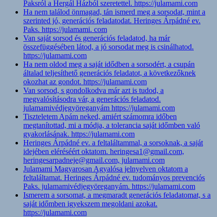
Paksról a Hergál Házból szeretettel. https://julamami.com
Ha nem találod önmagad, tán ismerd meg a sorsodat, mint a
szerinted jó, generációs feladatodat. Heringes Árpádné ev.
Paks. https://julamami. com
Van saját sorsod és generációs feladatod, ha már
összefüggésében látod, a jó sorsodat meg is csinálhatod.
https://julamami.com
Ha nem oldod meg a saját idődben a sorsodért, a csupán
általad teljesíthető generációs feladatot, a következőknek
okozhat az gondot. https://julamami.com
Van sorsod, s gondolkodva már azt is tudod, a
megvalósításodra vár, a generációs feladatod.
julamamivédjegyöreganyám https://julamami.com
Tiszteletem Apám neked, amiért számomra időben
megtanítottad, mi a módja, a tolerancia saját időmben való
gyakorlásának. https://julamami.com
Heringes Árpádné ev. a feltaláltammal, a sorsoknak, a saját
idejében eléréséért oktatom. heringesa1@gmail.com,
heringesarpadneje@gmail.com, julamami.com
Julamami Magyarosan Agyalósa jelnyelven oktatom a
feltaláltamat. Heringes Árpádné ev. tudományos prevenciós
Paks. julamamivédjegyöreganyám. https://julamami.com
Ismerem a sorsomat, a megmaradt generációs feladatomat, s a
saját időmben igyekszem megoldani azokat.
https://julamami.com