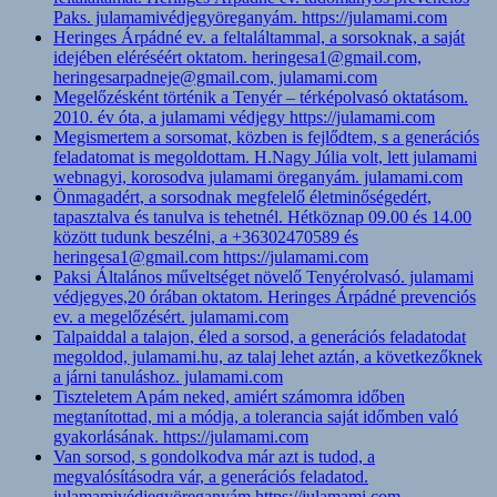
Paks. julamamivédjegyöreganyám. https://julamami.com
Heringes Árpádné ev. a feltaláltammal, a sorsoknak, a saját
idejében eléréséért oktatom. heringesa1@gmail.com,
heringesarpadneje@gmail.com, julamami.com
Megelőzésként történik a Tenyér – térképolvasó oktatásom.
2010. év óta, a julamami védjegy https://julamami.com
Megismertem a sorsomat, közben is fejlődtem, s a generációs
feladatomat is megoldottam. H.Nagy Júlia volt, lett julamami
webnagyi, korosodva julamami öreganyám. julamami.com
Önmagadért, a sorsodnak megfelelő életminőségedért,
tapasztalva és tanulva is tehetnél. Hétköznap 09.00 és 14.00
között tudunk beszélni, a +36302470589 és
heringesa1@gmail.com https://julamami.com
Paksi Általános műveltséget növelő Tenyérolvasó. julamami
védjegyes,20 órában oktatom. Heringes Árpádné prevenciós
ev. a megelőzésért. julamami.com
Talpaiddal a talajon, éled a sorsod, a generációs feladatodat
megoldod, julamami.hu, az talaj lehet aztán, a következőknek
a járni tanuláshoz. julamami.com
Tiszteletem Apám neked, amiért számomra időben
megtanítottad, mi a módja, a tolerancia saját időmben való
gyakorlásának. https://julamami.com
Van sorsod, s gondolkodva már azt is tudod, a
megvalósításodra vár, a generációs feladatod.
julamamivédjegyöreganyám https://julamami.com