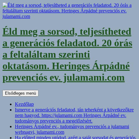
Kilépés
a
tartalomba
Éld meg a sorsod, teljesítheted
a generációs feladatod. 20 órás
a feltaláltam szerinti
oktatásom. Heringes Árpádné
prevenciós ev. julamami.com
Keresés
Elsődleges menü
Kezdőlap
Ismerve a generációs feladatod, tán teherként a következőkre
nem hagyod. https://julamami.com Heringes Árpádné ev.
tudományos prevenciós a megelőzésért.
Heringes Árpádné ev., tudományos prevenciós a julamami
webnagyi, julamami.com
Ha előtted minden utódod, azért a saját sorsodat és generációs