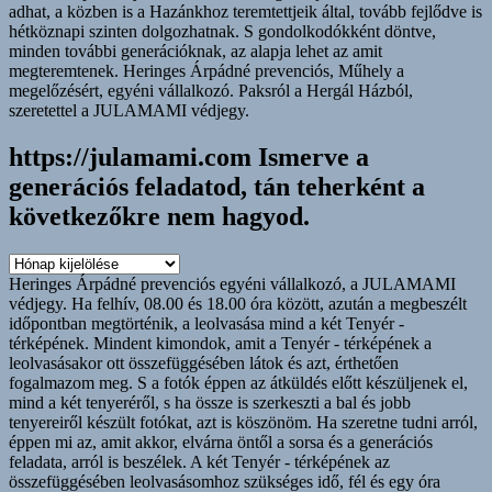
https://julamami.com Ismerve a
generációs feladatod, tán teherként a
következőkre nem hagyod.
https://julamami.com
Ismerve
Heringes Árpádné prevenciós egyéni vállalkozó, a JULAMAMI
a
védjegy. Ha felhív, 08.00 és 18.00 óra között, azután a megbeszélt
generációs
időpontban megtörténik, a leolvasása mind a két Tenyér -
feladatod,
térképének. Mindent kimondok, amit a Tenyér - térképének a
tán
leolvasásakor ott összefüggésében látok és azt, érthetően
teherként
fogalmazom meg. S a fotók éppen az átküldés előtt készüljenek el,
a
mind a két tenyeréről, s ha össze is szerkeszti a bal és jobb
következőkre
tenyereiről készült fotókat, azt is köszönöm. Ha szeretne tudni arról,
nem
éppen mi az, amit akkor, elvárna öntől a sorsa és a generációs
hagyod.
feladata, arról is beszélek. A két Tenyér - térképének az
összefüggésében leolvasásomhoz szükséges idő, fél és egy óra