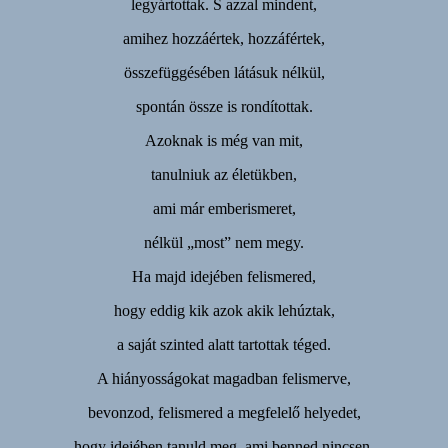
legyártottak. S azzal mindent,
amihez hozzáértek, hozzáfértek,
összefüggésében látásuk nélkül,
spontán össze is rondítottak.
Azoknak is még van mit,
tanulniuk az életükben,
ami már emberismeret,
nélkül „most” nem megy.
Ha majd idejében felismered,
hogy eddig kik azok akik lehúztak,
a saját szinted alatt tartottak téged.
A hiányosságokat magadban felismerve,
bevonzod, felismered a megfelelő helyedet,
hogy idejében tanuld meg, ami benned nincsen.