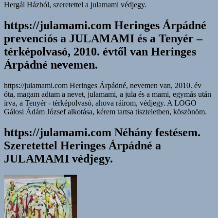
Hergál Házból, szeretettel a julamami védjegy.
https://julamami.com Heringes Árpádné
prevenciós a JULAMAMI és a Tenyér –
térképolvasó, 2010. évtől van Heringes
Árpádné nevemen.
https://julamami.com Heringes Árpádné, nevemen van, 2010. év
óta, magam adtam a nevet, julamami, a jula és a mami, egymás után
írva, a Tenyér - térképolvasó, ahova ráírom, védjegy. A LOGO
Gálosi Ádám József alkotása, kérem tartsa tiszteletben, köszönöm.
https://julamami.com Néhány festésem.
Szeretettel Heringes Árpádné a
JULAMAMI védjegy.