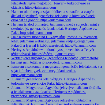
feladatodat ugye megoldod. Tenyér – térképolvasó és
oktatása. https://julamami.com
Ha nem oldod meg a saját idődben a sorsodért, a csupán
általad teljesíthető generációs feladatot, a következőknek
okozhat az gondot. https://julamami.com
Ha nem találod önmagad, tán ismerd meg a sorsodat, mint a
szerinted jó, generációs feladatodat. Heringes Árpádné ev.
Paks. https://julamami. com
Ha tisztelettel mondtad H.Nagy Júlia, most a 75. évemben,
lehet, julamami webnagyi, julamami védjegyöreganyám.
Paksról a Hergál Házból szeretettel. https://julamami.com
Heringes Árpádné ev. tudományos prevenciós, a Tenyér-
térképolvasás hitelesítéséért. julamami.com
Webtenyeres ingóságok, generációs feladatod, elvárhatod-e,
ha még nem tettél, a jó sorsodért. julamami.com
Ismerem a sorsomat, a megmaradt generációs feladatomat, s a
saját időmben igyekszem megoldani azokat.
https://julamami.com
Julamami generációs Jelei védjegy. Heringes Árpádné ev.
tudományos prevenciós Paks. https://julamami.com
Julamami Magyarosan Agyalósa jelnyelven, általam történik,
a feltaláltamnak az oktatása. Heringes Árpádné ev.
prevenciós. https://julamami.com
Julamami Magyarosan Agyalósa jelnyelven oktatom a
feltaláltamat. Heringes Árpádné ev. tudományos prevenciós