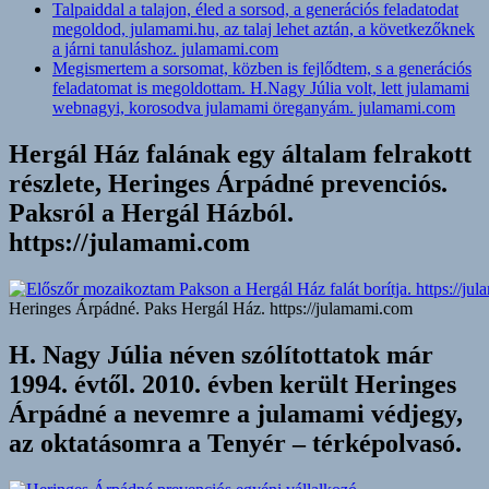
Talpaiddal a talajon, éled a sorsod, a generációs feladatodat
megoldod, julamami.hu, az talaj lehet aztán, a következőknek
a járni tanuláshoz. julamami.com
Megismertem a sorsomat, közben is fejlődtem, s a generációs
feladatomat is megoldottam. H.Nagy Júlia volt, lett julamami
webnagyi, korosodva julamami öreganyám. julamami.com
Hergál Ház falának egy általam felrakott
részlete, Heringes Árpádné prevenciós.
Paksról a Hergál Házból.
https://julamami.com
Heringes Árpádné. Paks Hergál Ház. https://julamami.com
H. Nagy Júlia néven szólítottatok már
1994. évtől. 2010. évben került Heringes
Árpádné a nevemre a julamami védjegy,
az oktatásomra a Tenyér – térképolvasó.