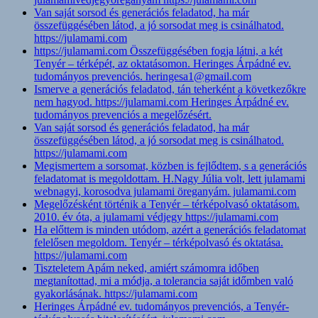
Van saját sorsod és generációs feladatod, ha már
összefüggésében látod, a jó sorsodat meg is csinálhatod.
https://julamami.com
https://julamami.com Összefüggésében fogja látni, a két
Tenyér – térképét, az oktatásomon. Heringes Árpádné ev.
tudományos prevenciós. heringesa1@gmail.com
Ismerve a generációs feladatod, tán teherként a következőkre
nem hagyod. https://julamami.com Heringes Árpádné ev.
tudományos prevenciós a megelőzésért.
Van saját sorsod és generációs feladatod, ha már
összefüggésében látod, a jó sorsodat meg is csinálhatod.
https://julamami.com
Megismertem a sorsomat, közben is fejlődtem, s a generációs
feladatomat is megoldottam. H.Nagy Júlia volt, lett julamami
webnagyi, korosodva julamami öreganyám. julamami.com
Megelőzésként történik a Tenyér – térképolvasó oktatásom.
2010. év óta, a julamami védjegy https://julamami.com
Ha előttem is minden utódom, azért a generációs feladatomat
felelősen megoldom. Tenyér – térképolvasó és oktatása.
https://julamami.com
Tiszteletem Apám neked, amiért számomra időben
megtanítottad, mi a módja, a tolerancia saját időmben való
gyakorlásának. https://julamami.com
Heringes Árpádné ev. tudományos prevenciós, a Tenyér-