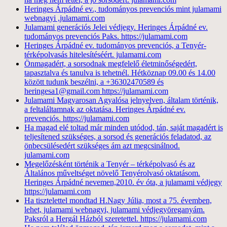
Heringes Árpádné ev., tudományos prevenciós mint julamami
webnagyi ,julamami.com
Julamami generációs Jelei védjegy. Heringes Árpádné ev.
tudományos prevenciós Paks. https://julamami.com
Heringes Árpádné ev. tudományos prevenciós, a Tenyér-
térképolvasás hitelesítéséért. julamami.com
Önmagadért, a sorsodnak megfelelő életminőségedért,
tapasztalva és tanulva is tehetnél. Hétköznap 09.00 és 14.00
között tudunk beszélni, a +36302470589 és
heringesa1@gmail.com https://julamami.com
Julamami Magyarosan Agyalósa jelnyelven, általam történik,
a feltaláltamnak az oktatása. Heringes Árpádné ev.
prevenciós. https://julamami.com
Ha magad elé toltad már minden utódod, tán, saját magadért is
teljesítened szükséges, a sorsod és generációs feladatod, az
önbecsülésedért szükséges ám azt megcsinálnod.
julamami.com
Megelőzésként történik a Tenyér – térképolvasó és az
Általános műveltséget növelő Tenyérolvasó oktatásom.
Heringes Árpádné nevemen,2010. év óta, a julamami védjegy
https://julamami.com
Ha tisztelettel mondtad H.Nagy Júlia, most a 75. évemben,
lehet, julamami webnagyi, julamami védjegyöreganyám.
Paksról a Hergál Házból szeretettel. https://julamami.com