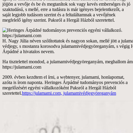
jöjjön a vevője és be és megtanítok sok vagy kevés emberséges és jó
szaktudású, s mellé, erre a tudásra is már igényes bejelentkezőt, a
saját legjobb tudásom szerint és a feltaláltamnak a vevőjének
megfelelő igény szerint. Paksról a Hergál Házból szeretettel.
H. Nagy Júlia néven szólítottatok és nagyon sokan, mellé jött a julam
védjegy, s mostanra korosodva julamamivédjegyöreganyám, s végig 
Árpádné a hivatalos nevem.
Ha tisztelettel mondod, a julamamivédjegyöreganyám, meghallom ám
https://julamami.com
2009. évben kezdtem el írni, a webtenyer, julamami, honlapomat,
azóta is írom naponta. Heringes Árpádné tudományos prevenciós a
megelőzésért egyéni vállalkozóként Paksról a Hergál Házból
szeretettel.
https://julamami.com, julamamivédjegyöreganyám