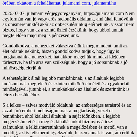
órában oktatom a feltaláltamat. julamami.com, julamami.hu
2026.07.07. julamamivédjegyöreganyám, https://julamami.com Nem
egyformán van jó vagy erős racionális oldalunk, ami által felnövünk,
az önismeretünktől akár az önbecsülésünkig elérhetünk, viszont nem
biztos, hogy van az a szintű üzleti érzékünk, hogy abból annak
megfelelően majd meg is pénzesedjünk.
Gondolkodva, a nehezeket választva élünk meg mindent, amit az
élet odarak nekünk, hiszen gondolkodva tudjuk, hogy úgy is
megkapnánk a nehezeket, hát akkor, megéljük mindazt idejében,
törlesztve, ha tán arra van szükségünk, hogy a jó sorsunknak a jó
minőségéig elérjünk.
A tehetségünk általi legjobb munkánknak, s az általunk legjobb
tudásunknak megfelelő és szinten működő elméleti és a gyakorlati
minőségével, jutunk el, a munkánknak az általunk és szerintünk is
létező becsületéhez.
S a lelkes – szíves motiváló oldalunk, az emberséges tartásról és az
azzal járó emberi méltóságunknak a megtartásáig vezet el
bennünket, ahol kialakul általunk, a saját időnkben, a legjobb
megérzésünket és a meg és kihallásunkat bizonyossá teszi
számunkra, a lelkiismeretünknek a megelőzésben és mettől van a
meddig, azt is felismerni igyekszünk, hiszen annak is van, ám értünk