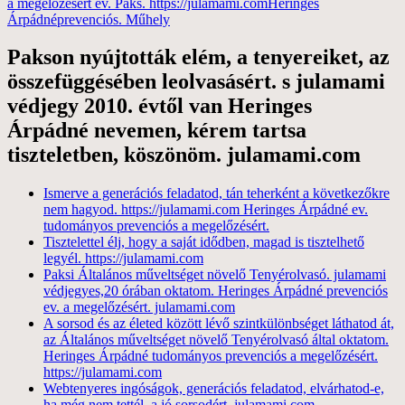
a megelőzésért ev. Paks. https://julamami.com
Heringes
Árpádné
prevenciós. Műhely
Pakson nyújtották elém, a tenyereiket, az
összefüggésében leolvasásért. s julamami
védjegy 2010. évtől van Heringes
Árpádné nevemen, kérem tartsa
tiszteletben, köszönöm. julamami.com
Ismerve a generációs feladatod, tán teherként a következőkre
nem hagyod. https://julamami.com Heringes Árpádné ev.
tudományos prevenciós a megelőzésért.
Tisztelettel élj, hogy a saját idődben, magad is tisztelhető
legyél. https://julamami.com
Paksi Általános műveltséget növelő Tenyérolvasó. julamami
védjegyes,20 órában oktatom. Heringes Árpádné prevenciós
ev. a megelőzésért. julamami.com
A sorsod és az életed között lévő szintkülönbséget láthatod át,
az Általános műveltséget növelő Tenyérolvasó által oktatom.
Heringes Árpádné tudományos prevenciós a megelőzésért.
https://julamami.com
Webtenyeres ingóságok, generációs feladatod, elvárhatod-e,
ha még nem tettél, a jó sorsodért. julamami.com