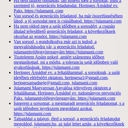
Ha nem találod önmagad, tán ismerd meg a sorsodat, mint a
szerinted jó, generációs feladatodat. Heringes Árpádné ev.
Paks. https://julamami. com
Van sorsod és generációs feladatod, ha már összefüggésében
látod, a jó sorsodat meg is csinálhatod. https://julamami.com
Ha nem oldod meg a saját idődben a sorsodért, a csupán
általad teljesíthető generációs feladatot, a következőknek
okozhat az gondot. https://julamami.com
Van sorsod, s gondolkodva már azt is tudod, a
megvalósításodra vár, a generációs feladatod.
julamamivédjegyöreganyám https://julamami.com
Tiszteletem Apám neked, amiért számomra időben
megtanítottad, mi a módja, a tolerancia saját időmben való
gyakorlásának. https://julamami.com
Heringes Árpádné ev. a feltaláltammal, a sorsoknak, a saját
idejében eléréséért oktatom. heringesa1@gmail.com,
heringesarpadneje@gmail.com, julamami.com
Julamami Magyarosan Agyalósa jelnyelven oktatom a
feltaláltamat. Heringes Árpádné ev. tudományos prevenciós
Paks. julamamivédjegyöreganyám. https://julamami.com
Ismerem a sorsomat, a megmaradt generációs feladatomat, s a
saját időmben igyekszem megoldani azokat.
https://julamami.com
Talpaiddal a talajon, éled a sorsod, a generációs feladatodat
megoldod, julamami.hu, az talaj lehet aztán, a következőknek