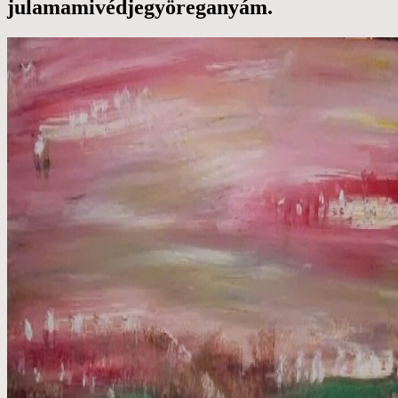
julamamivédjegyöreganyám.