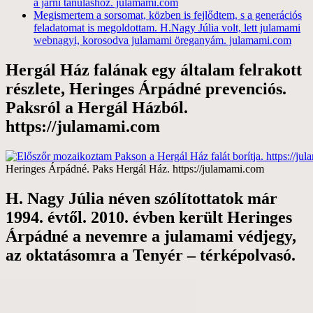
a járni tanuláshoz. julamami.com
Megismertem a sorsomat, közben is fejlődtem, s a generációs
feladatomat is megoldottam. H.Nagy Júlia volt, lett julamami
webnagyi, korosodva julamami öreganyám. julamami.com
Hergál Ház falának egy általam felrakott
részlete, Heringes Árpádné prevenciós.
Paksról a Hergál Házból.
https://julamami.com
Heringes Árpádné. Paks Hergál Ház. https://julamami.com
H. Nagy Júlia néven szólítottatok már
1994. évtől. 2010. évben került Heringes
Árpádné a nevemre a julamami védjegy,
az oktatásomra a Tenyér – térképolvasó.