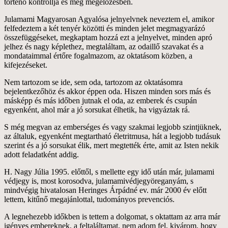
történő kontrollja és még megelőzésben.
Julamami Magyarosan Agyalósa jelnyelvnek neveztem el, amikor
felfedeztem a két tenyér közötti és minden jelet megmagyarázó
összefüggéseket, megkaptam hozzá ezt a jelnyelvet, minden apró
jelhez és nagy képlethez, megtaláltam, az odaillő szavakat és a
mondataimmal értőre fogalmazom, az oktatásom közben, a
kifejezéseket.
Nem tartozom se ide, sem oda, tartozom az oktatásomra
bejelentkezőhöz és akkor éppen oda. Hiszen minden sors más és
másképp és más időben jutnak el oda, az emberek és csupán
egyenként, ahol már a jó sorsukat élhetik, ha vigyáztak rá.
S még megvan az emberséges és vagy szakmai legjobb szintjüknek,
az általuk, egyenként megtartható életritmusa, hát a legjobb tudásuk
szerint és a jó sorsukat élik, mert megtették érte, amit az Isten nekik
adott feladatként addig.
H. Nagy Júlia 1995. előttől, s mellette egy idő után már, julamami
védjegy is, most korosodva, julamamivédjegyöreganyám, s
mindvégig hivatalosan Heringes Árpádné ev. már 2000 év előtt
lettem, kitűnő megajánlottal, tudományos prevenciós.
A legnehezebb időkben is tettem a dolgomat, s oktattam az arra már
igényes embereknek, a feltaláltamat, nem adom fel, kivárom, hogy