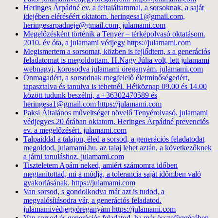
Heringes Árpádné ev. a feltaláltammal, a sorsoknak, a saját
idejében eléréséért oktatom. heringesa1@gmail.com,
heringesarpadneje@gmail.com, julamami.com
Megelőzésként történik a Tenyér – térképolvasó oktatásom.
2010. év óta, a julamami védjegy https://julamami.com
Megismertem a sorsomat, közben is fejlődtem, s a generációs
feladatomat is megoldottam. H.Nagy Júlia volt, lett julamami
webnagyi, korosodva julamami öreganyám. julamami.com
Önmagadért, a sorsodnak megfelelő életminőségedért,
tapasztalva és tanulva is tehetnél. Hétköznap 09.00 és 14.00
között tudunk beszélni, a +36302470589 és
heringesa1@gmail.com https://julamami.com
Paksi Általános műveltséget növelő Tenyérolvasó. julamami
védjegyes,20 órában oktatom. Heringes Árpádné prevenciós
ev. a megelőzésért. julamami.com
Talpaiddal a talajon, éled a sorsod, a generációs feladatodat
megoldod, julamami.hu, az talaj lehet aztán, a következőknek
a járni tanuláshoz. julamami.com
Tiszteletem Apám neked, amiért számomra időben
megtanítottad, mi a módja, a tolerancia saját időmben való
gyakorlásának. https://julamami.com
Van sorsod, s gondolkodva már azt is tudod, a
megvalósításodra vár, a generációs feladatod.
julamamivédjegyöreganyám https://julamami.com
Van sorsod és generációs feladatod, ha már összefüggésében