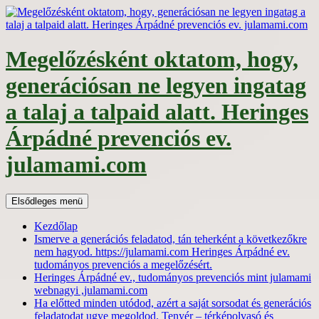
Kilépés
a
tartalomba
Megelőzésként oktatom, hogy,
generációsan ne legyen ingatag
a talaj a talpaid alatt. Heringes
Árpádné prevenciós ev.
julamami.com
Keresés
Elsődleges menü
Kezdőlap
Ismerve a generációs feladatod, tán teherként a következőkre
nem hagyod. https://julamami.com Heringes Árpádné ev.
tudományos prevenciós a megelőzésért.
Heringes Árpádné ev., tudományos prevenciós mint julamami
webnagyi ,julamami.com
Ha előtted minden utódod, azért a saját sorsodat és generációs
feladatodat ugye megoldod. Tenyér – térképolvasó és