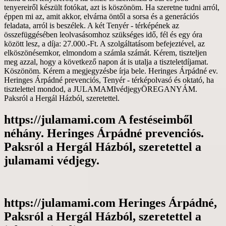
következőkre
tenyereiről készült fotókat, azt is köszönöm. Ha szeretne tudni arról,
nem
éppen mi az, amit akkor, elvárna öntől a sorsa és a generációs
hagyod.
feladata, arról is beszélek. A két Tenyér - térképének az
összefüggésében leolvasásomhoz szükséges idő, fél és egy óra
között lesz, a díja: 27.000.-Ft. A szolgáltatásom befejeztével, az
elköszönésemkor, elmondom a számla számát. Kérem, tiszteljen
meg azzal, hogy a következő napon át is utalja a tiszteletdíjamat.
Köszönöm. Kérem a megjegyzésbe írja bele. Heringes Árpádné ev.
Heringes Árpádné prevenciós, Tenyér - térképolvasó és oktató, ha
tisztelettel mondod, a JULAMAMIvédjegyÖREGANYÁM.
Paksról a Hergál Házból, szeretettel.
https://julamami.com A festéseimből
néhány. Heringes Árpádné prevenciós.
Paksról a Hergál Házból, szeretettel a
julamami védjegy.
https://julamami.com Heringes Árpádné,
Paksról a Hergál Házból, szeretettel a