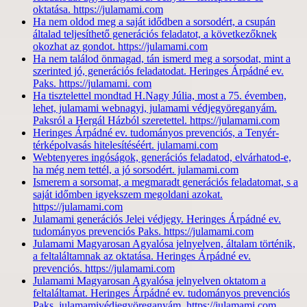
oktatása. https://julamami.com
Ha nem oldod meg a saját idődben a sorsodért, a csupán
általad teljesíthető generációs feladatot, a következőknek
okozhat az gondot. https://julamami.com
Ha nem találod önmagad, tán ismerd meg a sorsodat, mint a
szerinted jó, generációs feladatodat. Heringes Árpádné ev.
Paks. https://julamami. com
Ha tisztelettel mondtad H.Nagy Júlia, most a 75. évemben,
lehet, julamami webnagyi, julamami védjegyöreganyám.
Paksról a Hergál Házból szeretettel. https://julamami.com
Heringes Árpádné ev. tudományos prevenciós, a Tenyér-
térképolvasás hitelesítéséért. julamami.com
Webtenyeres ingóságok, generációs feladatod, elvárhatod-e,
ha még nem tettél, a jó sorsodért. julamami.com
Ismerem a sorsomat, a megmaradt generációs feladatomat, s a
saját időmben igyekszem megoldani azokat.
https://julamami.com
Julamami generációs Jelei védjegy. Heringes Árpádné ev.
tudományos prevenciós Paks. https://julamami.com
Julamami Magyarosan Agyalósa jelnyelven, általam történik,
a feltaláltamnak az oktatása. Heringes Árpádné ev.
prevenciós. https://julamami.com
Julamami Magyarosan Agyalósa jelnyelven oktatom a
feltaláltamat. Heringes Árpádné ev. tudományos prevenciós
Paks. julamamivédjegyöreganyám. https://julamami.com