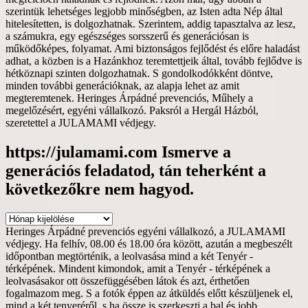
https://julamami.com Ismerve a
generációs feladatod, tán teherként a
következőkre nem hagyod.
https://julamami.com
Ismerve
Heringes Árpádné prevenciós egyéni vállalkozó, a JULAMAMI
a
védjegy. Ha felhív, 08.00 és 18.00 óra között, azután a megbeszélt
generációs
időpontban megtörténik, a leolvasása mind a két Tenyér -
feladatod,
térképének. Mindent kimondok, amit a Tenyér - térképének a
tán
leolvasásakor ott összefüggésében látok és azt, érthetően
teherként
fogalmazom meg. S a fotók éppen az átküldés előtt készüljenek el,
a
mind a két tenyeréről, s ha össze is szerkeszti a bal és jobb