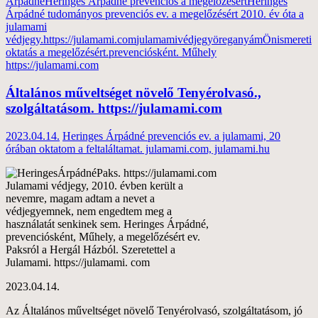
Árpádné
Heringes Árpádné prevenciós a megelőzésért
Heringes
Árpádné tudományos prevenciós ev. a megelőzésért 2010. év óta a
julamami
védjegy.
https://julamami.com
julamamivédjegyöreganyám
Önismereti
oktatás a megelőzésért.
prevenciósként. Műhely
https://julamami.com
Általános műveltséget növelő Tenyérolvasó.,
szolgáltatásom. https://julamami.com
2023.04.14.
Heringes Árpádné prevenciós ev. a julamami, 20
órában oktatom a feltaláltamat. julamami.com, julamami.hu
Julamami védjegy, 2010. évben került a
nevemre, magam adtam a nevet a
védjegyemnek, nem engedtem meg a
használatát senkinek sem. Heringes Árpádné,
prevenciósként, Műhely, a megelőzésért ev.
Paksról a Hergál Házból. Szeretettel a
Julamami. https://julamami. com
2023.04.14.
Az Általános műveltséget növelő Tenyérolvasó, szolgáltatásom, jó