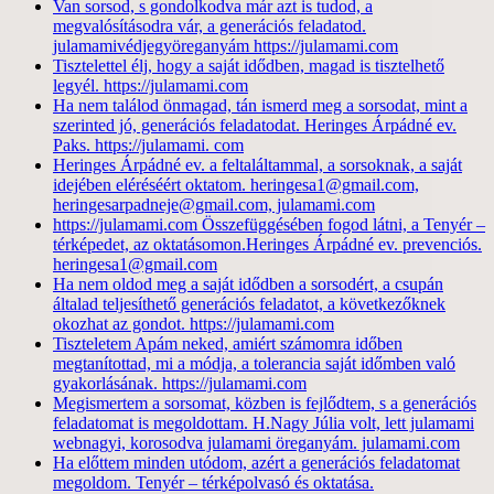
Van sorsod, s gondolkodva már azt is tudod, a
megvalósításodra vár, a generációs feladatod.
julamamivédjegyöreganyám https://julamami.com
Tisztelettel élj, hogy a saját idődben, magad is tisztelhető
legyél. https://julamami.com
Ha nem találod önmagad, tán ismerd meg a sorsodat, mint a
szerinted jó, generációs feladatodat. Heringes Árpádné ev.
Paks. https://julamami. com
Heringes Árpádné ev. a feltaláltammal, a sorsoknak, a saját
idejében eléréséért oktatom. heringesa1@gmail.com,
heringesarpadneje@gmail.com, julamami.com
https://julamami.com Összefüggésében fogod látni, a Tenyér –
térképedet, az oktatásomon.Heringes Árpádné ev. prevenciós.
heringesa1@gmail.com
Ha nem oldod meg a saját idődben a sorsodért, a csupán
általad teljesíthető generációs feladatot, a következőknek
okozhat az gondot. https://julamami.com
Tiszteletem Apám neked, amiért számomra időben
megtanítottad, mi a módja, a tolerancia saját időmben való
gyakorlásának. https://julamami.com
Megismertem a sorsomat, közben is fejlődtem, s a generációs
feladatomat is megoldottam. H.Nagy Júlia volt, lett julamami
webnagyi, korosodva julamami öreganyám. julamami.com
Ha előttem minden utódom, azért a generációs feladatomat
megoldom. Tenyér – térképolvasó és oktatása.