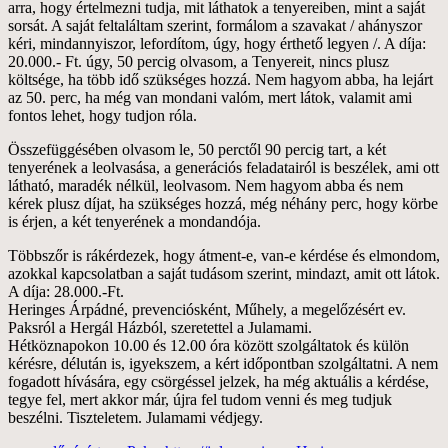
arra, hogy értelmezni tudja, mit láthatok a tenyereiben, mint a saját
sorsát. A saját feltaláltam szerint, formálom a szavakat / ahányszor
kéri, mindannyiszor, lefordítom, úgy, hogy érthető legyen /. A díja:
20.000.- Ft. úgy, 50 percig olvasom, a Tenyereit, nincs plusz
költsége, ha több idő szükséges hozzá. Nem hagyom abba, ha lejárt
az 50. perc, ha még van mondani valóm, mert látok, valamit ami
fontos lehet, hogy tudjon róla.
Összefüggésében olvasom le, 50 perctől 90 percig tart, a két
tenyerének a leolvasása, a generációs feladatairól is beszélek, ami ott
látható, maradék nélkül, leolvasom. Nem hagyom abba és nem
kérek plusz díjat, ha szükséges hozzá, még néhány perc, hogy körbe
is érjen, a két tenyerének a mondandója.
Többszőr is rákérdezek, hogy átment-e, van-e kérdése és elmondom,
azokkal kapcsolatban a saját tudásom szerint, mindazt, amit ott látok.
A díja: 28.000.-Ft.
Heringes Árpádné, prevenciósként, Műhely, a megelőzésért ev.
Paksról a Hergál Házból, szeretettel a Julamami.
Hétköznapokon 10.00 és 12.00 óra között szolgáltatok és külön
kérésre, délután is, igyekszem, a kért időpontban szolgáltatni. A nem
fogadott hívására, egy csörgéssel jelzek, ha még aktuális a kérdése,
tegye fel, mert akkor már, újra fel tudom venni és meg tudjuk
beszélni. Tiszteletem. Julamami védjegy.