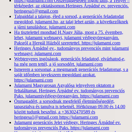
https://julamami.com Összefüggésében fogod látni, a Tenyér –
térképedet, az oktatásomon.Heringes Árpádné ev. prevenciós.
heringesa1@gmail.com
Talpaiddal a talajon, éled a sorsod, a generációs feladatodat
megoldod, julamami.hu, az talaj lehet aztán, a következőknek
a járni tanuláshoz. julamami.com
Ha tisztelettel mondtad H.Nagy Júlia, most a 75. évemben,
lehet, julamami webnagyi, julamami védjegyöreganyám.
Paksról a Hergál Házból szeretettel. https://julamami.com
Heringes Árpádné ev., tudományos prevenciós mint julamami
webnagyi ,julamami.com
Webtenyeres ingóságok, generációs feladatod, elvárhatod-e,
ha még nem tettél, a jó sorsodért. julamami.com
Ismerem a sorsomat, a megmaradt generációs feladatomat, s a
saját időmben igyekszem megoldani azokat.
https://julamami.com
Julamami Magyarosan Agyalósa jelnyelven oktatom a
feltaláltamat. Heringes Árpádné ev. tudományos prevenciós
Paks. julamamivédjegyöreganyám. https://julamami.com
Önmagadért, a sorsodnak megfelelő életminőségedért,
tapasztalva és tanulva is tehetnél. Hétköznap 09.00 és 14.00
között tudunk beszélni, a +36302470589 és
heringesa1@gmail.com https://julamami.com
Julamami generációs Jelei védjegy. Heringes Árpádné ev.
tudományos prevenciós Paks. https://julamami.com