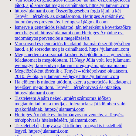
látod, a jó sorsodat meg is csinálhatod. https://julamami.com
https://julamami.com Összefüggésében fogja látni, a két
Tenyér – térképét, az oktatásomon. Heringes Árpádné ev.
tudományos prevenciós. heringesa1@gmail.com
Ismerve a generációs feladatod, tán teherként a következőkre
nem hagyod. https://julamami.com Heringes Árpádné ev.
tudományos prevenciós a megelőzésért.
Van sorsod és generációs feladatod, ha már összefüggésében
látod, a jó sorsodat meg is csinálhatod. https://julamami.com
Megismertem a sorsomat, közben is fejlődtem, s a generációs
feladatomat is megoldottam. H.Nagy Júlia volt, lett julamami
webnagyi, korosodva julamami öreganyám. julamami.com
Megelőzésként történik a Tenyér – térképolvasó oktatásom.
2010. év óta, a julamami védjegy https://julamami.com
Ha előttem is minden utódom, azért a generációs feladatomat
felelősen megoldom. Tenyér – térképolvasó és oktatása.
https://julamami.com
Tiszteletem Apám neked, amiért számomra időben
megtanítottad, mi a módja, a tolerancia saját időmben való
gyakorlásának. https://julamami.com
Heringes Árpádné ev. tudományos prevenciós, a Tenyér-
térképolvasás hitelesítéséért. julamami.com
Tisztelettel élj, hogy a saját idődben, magad is tisztelhető
legyél. https://julamami.com