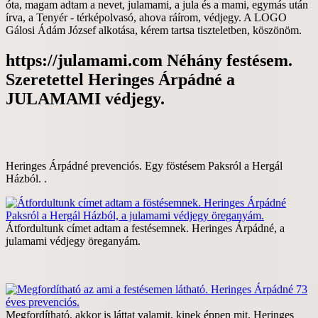
óta, magam adtam a nevet, julamami, a jula és a mami, egymás után
írva, a Tenyér - térképolvasó, ahova ráírom, védjegy. A LOGO
Gálosi Ádám József alkotása, kérem tartsa tiszteletben, köszönöm.
https://julamami.com Néhány festésem.
Szeretettel Heringes Árpádné a
JULAMAMI védjegy.
Heringes Árpádné prevenciós. Egy föstésem Paksról a Hergál
Házból. .
Átfordultunk címet adtam a festésemnek. Heringes Árpádné, a
julamami védjegy öreganyám.
Megfordítható, akkor is láttat valamit, kinek éppen mit. Heringes