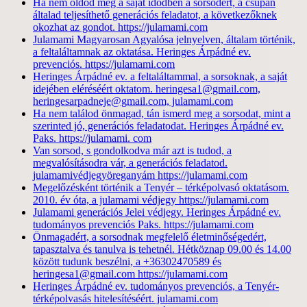
Ha nem oldod meg a saját idődben a sorsodért, a csupán
általad teljesíthető generációs feladatot, a következőknek
okozhat az gondot. https://julamami.com
Julamami Magyarosan Agyalósa jelnyelven, általam történik,
a feltaláltamnak az oktatása. Heringes Árpádné ev.
prevenciós. https://julamami.com
Heringes Árpádné ev. a feltaláltammal, a sorsoknak, a saját
idejében eléréséért oktatom. heringesa1@gmail.com,
heringesarpadneje@gmail.com, julamami.com
Ha nem találod önmagad, tán ismerd meg a sorsodat, mint a
szerinted jó, generációs feladatodat. Heringes Árpádné ev.
Paks. https://julamami. com
Van sorsod, s gondolkodva már azt is tudod, a
megvalósításodra vár, a generációs feladatod.
julamamivédjegyöreganyám https://julamami.com
Megelőzésként történik a Tenyér – térképolvasó oktatásom.
2010. év óta, a julamami védjegy https://julamami.com
Julamami generációs Jelei védjegy. Heringes Árpádné ev.
tudományos prevenciós Paks. https://julamami.com
Önmagadért, a sorsodnak megfelelő életminőségedért,
tapasztalva és tanulva is tehetnél. Hétköznap 09.00 és 14.00
között tudunk beszélni, a +36302470589 és
heringesa1@gmail.com https://julamami.com
Heringes Árpádné ev. tudományos prevenciós, a Tenyér-
térképolvasás hitelesítéséért. julamami.com