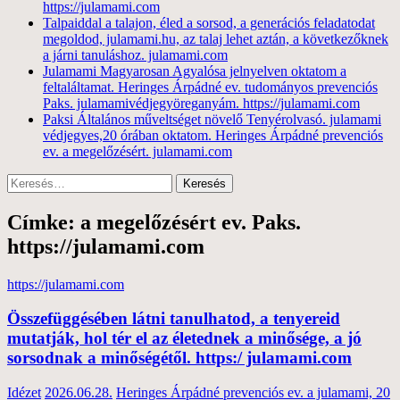
https://julamami.com
Talpaiddal a talajon, éled a sorsod, a generációs feladatodat
megoldod, julamami.hu, az talaj lehet aztán, a következőknek
a járni tanuláshoz. julamami.com
Julamami Magyarosan Agyalósa jelnyelven oktatom a
feltaláltamat. Heringes Árpádné ev. tudományos prevenciós
Paks. julamamivédjegyöreganyám. https://julamami.com
Paksi Általános műveltséget növelő Tenyérolvasó. julamami
védjegyes,20 órában oktatom. Heringes Árpádné prevenciós
ev. a megelőzésért. julamami.com
Keresés:
Címke: a megelőzésért ev. Paks.
https://julamami.com
https://julamami.com
Összefüggésében látni tanulhatod, a tenyereid
mutatják, hol tér el az életednek a minősége, a jó
sorsodnak a minőségétől. https:/ julamami.com
Idézet
2026.06.28.
Heringes Árpádné prevenciós ev. a julamami, 20