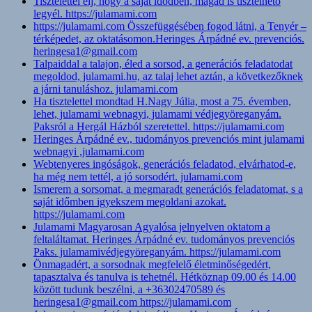
Tisztelettel élj, hogy a saját idődben, magad is tisztelhető
legyél. https://julamami.com
https://julamami.com Összefüggésében fogod látni, a Tenyér –
térképedet, az oktatásomon.Heringes Árpádné ev. prevenciós.
heringesa1@gmail.com
Talpaiddal a talajon, éled a sorsod, a generációs feladatodat
megoldod, julamami.hu, az talaj lehet aztán, a következőknek
a járni tanuláshoz. julamami.com
Ha tisztelettel mondtad H.Nagy Júlia, most a 75. évemben,
lehet, julamami webnagyi, julamami védjegyöreganyám.
Paksról a Hergál Házból szeretettel. https://julamami.com
Heringes Árpádné ev., tudományos prevenciós mint julamami
webnagyi ,julamami.com
Webtenyeres ingóságok, generációs feladatod, elvárhatod-e,
ha még nem tettél, a jó sorsodért. julamami.com
Ismerem a sorsomat, a megmaradt generációs feladatomat, s a
saját időmben igyekszem megoldani azokat.
https://julamami.com
Julamami Magyarosan Agyalósa jelnyelven oktatom a
feltaláltamat. Heringes Árpádné ev. tudományos prevenciós
Paks. julamamivédjegyöreganyám. https://julamami.com
Önmagadért, a sorsodnak megfelelő életminőségedért,
tapasztalva és tanulva is tehetnél. Hétköznap 09.00 és 14.00
között tudunk beszélni, a +36302470589 és
heringesa1@gmail.com https://julamami.com