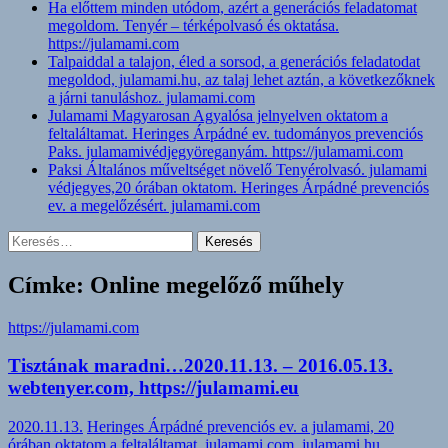
Ha előttem minden utódom, azért a generációs feladatomat
megoldom. Tenyér – térképolvasó és oktatása.
https://julamami.com
Talpaiddal a talajon, éled a sorsod, a generációs feladatodat
megoldod, julamami.hu, az talaj lehet aztán, a következőknek
a járni tanuláshoz. julamami.com
Julamami Magyarosan Agyalósa jelnyelven oktatom a
feltaláltamat. Heringes Árpádné ev. tudományos prevenciós
Paks. julamamivédjegyöreganyám. https://julamami.com
Paksi Általános műveltséget növelő Tenyérolvasó. julamami
védjegyes,20 órában oktatom. Heringes Árpádné prevenciós
ev. a megelőzésért. julamami.com
Keresés:
Címke: Online megelőző műhely
https://julamami.com
Tisztának maradni…2020.11.13. – 2016.05.13.
webtenyer.com, https://julamami.eu
2020.11.13.
Heringes Árpádné prevenciós ev. a julamami, 20
órában oktatom a feltaláltamat. julamami.com, julamami.hu