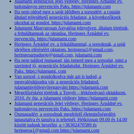
Julamami generációs Jelei védjegy. Heringes Árpádné ev.
tudományos prevenciós Paks. https://julamami.com
Ha nem oldod meg a saját idődben a sorsodért, a csupán
általad teljesíthető generációs feladatot, a következőknek
okozhat az gondot. https://julamami.com
Julamami Magyarosan Agyalósa jelnyelven, általam történik,
a feltaláltamnak az oktatása. Heringes Árpádné ev.
prevenciós. https://julamami.com
Heringes Árpádné ev. a feltaláltammal, a sorsoknak, a saját
idejében eléréséért oktatom. heringesa1@gmail.com,
heringesarpadneje@gmail.com, julamami.com
Ha nem találod önmagad, tán ismerd meg a sorsodat, mint a
szerinted jó, generációs feladatodat. Heringes Árpádné ev.
Paks. https://julamami. com
Van sorsod, s gondolkodva már azt is tudod, a
megvalósításodra vár, a generációs feladatod.
julamamivédjegyöreganyám https://julamami.com
Megelőzésként történik a Tenyér – térképolvasó oktatásom.
2010. év óta, a julamami védjegy https://julamami.com
Julamami generációs Jelei védjegy. Heringes Árpádné ev.
tudományos prevenciós Paks. https://julamami.com
Önmagadért, a sorsodnak megfelelő életminőségedért,
tapasztalva és tanulva is tehetnél. Hétköznap 09.00 és 14.00
között tudunk beszélni, a +36302470589 és
heringesa1@gmail.com https://julamami.com