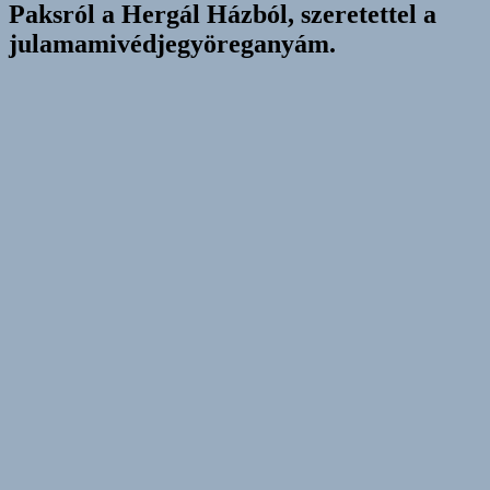
Paksról a Hergál Házból, szeretettel a
julamamivédjegyöreganyám.