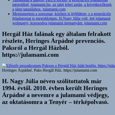
megoldod, julamami.hu, az talaj lehet aztán, a következőknek
a járni tanuláshoz. julamami.com
Megismertem a sorsomat, közben is fejlődtem, s a generációs
feladatomat is megoldottam. H.Nagy Júlia volt, lett julamami
webnagyi, korosodva julamami öreganyám. julamami.com
Hergál Ház falának egy általam felrakott
részlete, Heringes Árpádné prevenciós.
Paksról a Hergál Házból.
https://julamami.com
Heringes Árpádné. Paks Hergál Ház. https://julamami.com
H. Nagy Júlia néven szólítottatok már
1994. évtől. 2010. évben került Heringes
Árpádné a nevemre a julamami védjegy,
az oktatásomra a Tenyér – térképolvasó.