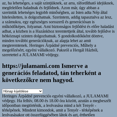
https://julamami.com Ismerve a
generációs feladatod, tán teherként a
következőkre nem hagyod.
https://julamami.com
Ismerve
Heringes Árpádné prevenciós egyéni vállalkozó, a JULAMAMI
a
védjegy. Ha felhív, 08.00 és 18.00 óra között, azután a megbeszélt
generációs
időpontban megtörténik, a leolvasása mind a két Tenyér -
feladatod,
térképének. Mindent kimondok, amit a Tenyér - térképének a
tán
leolvasásakor ott összefüggésében látok és azt, érthetően