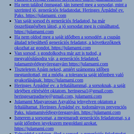
Ha nem találod önmagad, tán ismerd meg a sorsodat, mint a
szerinted jó, generációs feladatodat. Heringes Árpádné ev.
Paks. https://julamami. com
Van saját sorsod és generációs feladatod, ha már
összefüggésében látod, a jó sorsodat meg is csinálhatod.
https://julamami.com
Ha nem oldod meg a saját idődben a sorsodért, a csupán
általad teljesíthető generációs feladatot, a következőknek
okozhat az gondot. https://julamami.com
Van sorsod, s gondolkodva már azt is tudod, a
megvalósításodra vár, a generációs feladatod.
julamamivédjegyöreganyám https://julamami.com
Tiszteletem Apám neked, amiért számomra időben
megtanítottad, mi a módja, a tolerancia saját időmben való
gyakorlásának. https://julamami.com
Heringes Árpádné ev. a feltaláltammal, a sorsoknak, a saját
idejében eléréséért oktatom. heringesa1@gmail.com,
heringesarpadneje@gmail.com, julamami.com
Julamami Magyarosan Agyalósa jelnyelven oktatom a
feltaláltamat. Heringes Árpádné ev. tudományos prevenciós
Paks. julamamivédjegyöreganyám. https://julamami.com
Ismerem a sorsomat, a megmaradt generációs feladatomat, s a
saját időmben igyekszem megoldani azokat.
https://julamami.com
Talpaiddal a talajon, éled a sorsod, a generációs feladatodat