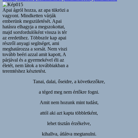
Apai ágról hozza, az apa tükrözi a
vagyont. Mindketten várják
emberünk megszületését. Apai
hatásra elhagyja a megszokottat,
majd sorsfordulóként vissza is tér
az eredetihez. Többször kap apai
részről anyagi segítséget, ami
meghatározza a sorsát. Nem viszi
tovább beéri azzal amit kapott, A
párjával és a gyermekével éli az
életét, nem látok a továbbiakban a
teremtéshez késztetést.
Tanai, dalai, őseidre, a következőkre,
a téged meg nem értőkre fogni.
Amit nem hozunk mint tudást,
attól aki azt kapta többletként,
lehet tisztán érzékelve,
kihallva, átlátva megtanulni.