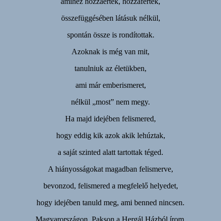
amihez hozzáértek, hozzáfértek,
összefüggésében látásuk nélkül,
spontán össze is rondítottak.
Azoknak is még van mit,
tanulniuk az életükben,
ami már emberismeret,
nélkül „most” nem megy.
Ha majd idejében felismered,
hogy eddig kik azok akik lehúztak,
a saját szinted alatt tartottak téged.
A hiányosságokat magadban felismerve,
bevonzod, felismered a megfelelő helyedet,
hogy idejében tanuld meg, ami benned nincsen.
Magyarországon, Pakson a Hergál Házból írom,