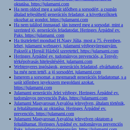
oktatása. https://julamami.com
Ha nem oldod meg a saját idődben a sorsodért, a csupán
általad teljesíthető generációs feladatot, a következőknek
okozhat az gondot. https://julamami.com
Ha nem találod önmagad, tán ismerd meg a sorsodat, mint a
szerinted jó, generációs feladatodat. Heringes Árpádné ev.
Paks. https://julamami. com
Ha tisztelettel mondtad H.Nagy Júlia, most a 75. évemben,
lehet, julamami webnagyi, julamami védjegyöreganyám.
Paksról a Hergál Házból szeretettel. https://julamami.com
Heringes Árpádné ev. tudományos prevenciós, a Tenyér-
térképolvasás hitelesítéséért. julamami.com
Webtenyeres ingóságok, generációs feladatod, elvárhatod-e,
ha még nem tettél, a jó sorsodért. julamami.com
Ismerem a sorsomat, a megmaradt generációs feladatomat, s a
saját időmben igyekszem megoldani azokat.
https://julamami.com
Julamami generációs Jelei védjegy. Heringes Árpádné ev.
tudományos prevenciós Paks. https://julamami.com
Julamami Magyarosan Agyalósa jelnyelven, általam történik,
a feltaláltamnak az oktatása. Heringes Árpádné ev.
prevenciós. https://julamami.com
Julamami Magyarosan Agyalósa jelnyelven oktatom a
feltaláltamat. Heringes Árpádné ev. tudományos prevenciós
Paks. julamamivédjegyöreganyám. https://julamami.com