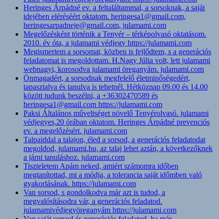
Heringes Árpádné ev. a feltaláltammal, a sorsoknak, a saját
idejében eléréséért oktatom. heringesa1@gmail.com,
heringesarpadneje@gmail.com, julamami.com
Megelőzésként történik a Tenyér – térképolvasó oktatásom.
2010. év óta, a julamami védjegy https://julamami.com
Megismertem a sorsomat, közben is fejlődtem, s a generációs
feladatomat is megoldottam. H.Nagy Júlia volt, lett julamami
webnagyi, korosodva julamami öreganyám. julamami.com
Önmagadért, a sorsodnak megfelelő életminőségedért,
tapasztalva és tanulva is tehetnél. Hétköznap 09.00 és 14.00
között tudunk beszélni, a +36302470589 és
heringesa1@gmail.com https://julamami.com
Paksi Általános műveltséget növelő Tenyérolvasó. julamami
védjegyes,20 órában oktatom. Heringes Árpádné prevenciós
ev. a megelőzésért. julamami.com
Talpaiddal a talajon, éled a sorsod, a generációs feladatodat
megoldod, julamami.hu, az talaj lehet aztán, a következőknek
a járni tanuláshoz. julamami.com
Tiszteletem Apám neked, amiért számomra időben
megtanítottad, mi a módja, a tolerancia saját időmben való
gyakorlásának. https://julamami.com
Van sorsod, s gondolkodva már azt is tudod, a
megvalósításodra vár, a generációs feladatod.
julamamivédjegyöreganyám https://julamami.com
Van saját sorsod és generációs feladatod, ha már