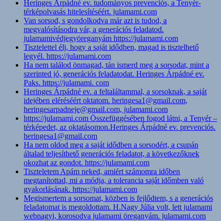
Heringes Árpádné ev. tudományos prevenciós, a Tenyér-
térképolvasás hitelesítéséért. julamami.com
Van sorsod, s gondolkodva már azt is tudod, a
megvalósításodra vár, a generációs feladatod.
julamamivédjegyöreganyám https://julamami.com
Tisztelettel élj, hogy a saját idődben, magad is tisztelhető
legyél. https://julamami.com
Ha nem találod önmagad, tán ismerd meg a sorsodat, mint a
szerinted jó, generációs feladatodat. Heringes Árpádné ev.
Paks. https://julamami. com
Heringes Árpádné ev. a feltaláltammal, a sorsoknak, a saját
idejében eléréséért oktatom. heringesa1@gmail.com,
heringesarpadneje@gmail.com, julamami.com
https://julamami.com Összefüggésében fogod látni, a Tenyér –
térképedet, az oktatásomon.Heringes Árpádné ev. prevenciós.
heringesa1@gmail.com
Ha nem oldod meg a saját idődben a sorsodért, a csupán
általad teljesíthető generációs feladatot, a következőknek
okozhat az gondot. https://julamami.com
Tiszteletem Apám neked, amiért számomra időben
megtanítottad, mi a módja, a tolerancia saját időmben való
gyakorlásának. https://julamami.com
Megismertem a sorsomat, közben is fejlődtem, s a generációs
feladatomat is megoldottam. H.Nagy Júlia volt, lett julamami
webnagyi, korosodva julamami öreganyám. julamami.com