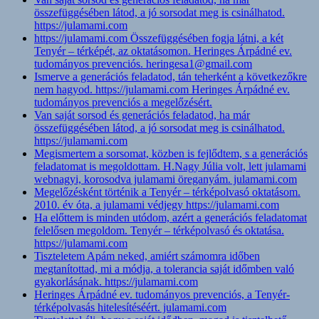
összefüggésében látod, a jó sorsodat meg is csinálhatod.
https://julamami.com
https://julamami.com Összefüggésében fogja látni, a két
Tenyér – térképét, az oktatásomon. Heringes Árpádné ev.
tudományos prevenciós. heringesa1@gmail.com
Ismerve a generációs feladatod, tán teherként a következőkre
nem hagyod. https://julamami.com Heringes Árpádné ev.
tudományos prevenciós a megelőzésért.
Van saját sorsod és generációs feladatod, ha már
összefüggésében látod, a jó sorsodat meg is csinálhatod.
https://julamami.com
Megismertem a sorsomat, közben is fejlődtem, s a generációs
feladatomat is megoldottam. H.Nagy Júlia volt, lett julamami
webnagyi, korosodva julamami öreganyám. julamami.com
Megelőzésként történik a Tenyér – térképolvasó oktatásom.
2010. év óta, a julamami védjegy https://julamami.com
Ha előttem is minden utódom, azért a generációs feladatomat
felelősen megoldom. Tenyér – térképolvasó és oktatása.
https://julamami.com
Tiszteletem Apám neked, amiért számomra időben
megtanítottad, mi a módja, a tolerancia saját időmben való
gyakorlásának. https://julamami.com
Heringes Árpádné ev. tudományos prevenciós, a Tenyér-
térképolvasás hitelesítéséért. julamami.com