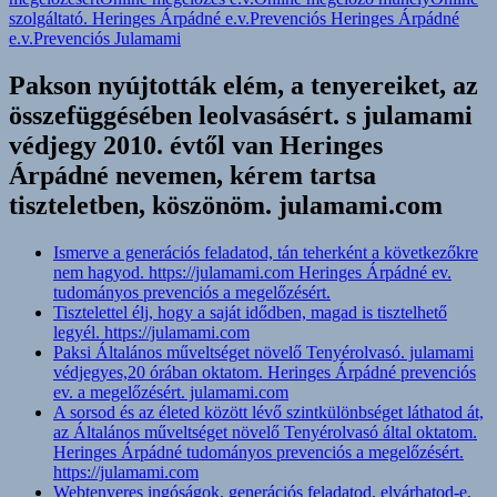
szolgáltató. Heringes Árpádné e.v.
Prevenciós Heringes Árpádné
e.v.
Prevenciós Julamami
Pakson nyújtották elém, a tenyereiket, az
összefüggésében leolvasásért. s julamami
védjegy 2010. évtől van Heringes
Árpádné nevemen, kérem tartsa
tiszteletben, köszönöm. julamami.com
Ismerve a generációs feladatod, tán teherként a következőkre
nem hagyod. https://julamami.com Heringes Árpádné ev.
tudományos prevenciós a megelőzésért.
Tisztelettel élj, hogy a saját idődben, magad is tisztelhető
legyél. https://julamami.com
Paksi Általános műveltséget növelő Tenyérolvasó. julamami
védjegyes,20 órában oktatom. Heringes Árpádné prevenciós
ev. a megelőzésért. julamami.com
A sorsod és az életed között lévő szintkülönbséget láthatod át,
az Általános műveltséget növelő Tenyérolvasó által oktatom.
Heringes Árpádné tudományos prevenciós a megelőzésért.
https://julamami.com
Webtenyeres ingóságok, generációs feladatod, elvárhatod-e,