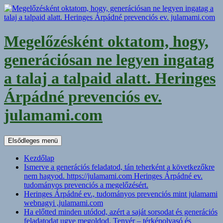
Kilépés
a
tartalomba
Megelőzésként oktatom, hogy,
generációsan ne legyen ingatag
a talaj a talpaid alatt. Heringes
Árpádné prevenciós ev.
julamami.com
Keresés
Elsődleges menü
Kezdőlap
Ismerve a generációs feladatod, tán teherként a következőkre
nem hagyod. https://julamami.com Heringes Árpádné ev.
tudományos prevenciós a megelőzésért.
Heringes Árpádné ev., tudományos prevenciós mint julamami
webnagyi ,julamami.com
Ha előtted minden utódod, azért a saját sorsodat és generációs
feladatodat ugye megoldod. Tenyér – térképolvasó és