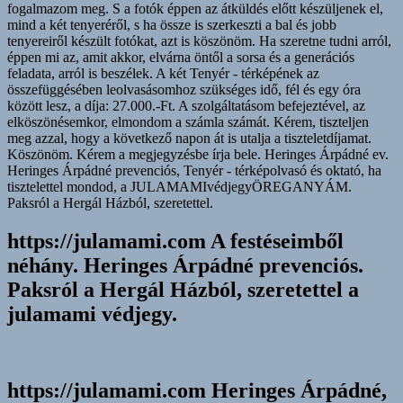
teherként
fogalmazom meg. S a fotók éppen az átküldés előtt készüljenek el,
a
mind a két tenyeréről, s ha össze is szerkeszti a bal és jobb
következőkre
tenyereiről készült fotókat, azt is köszönöm. Ha szeretne tudni arról,
nem
éppen mi az, amit akkor, elvárna öntől a sorsa és a generációs
hagyod.
feladata, arról is beszélek. A két Tenyér - térképének az
összefüggésében leolvasásomhoz szükséges idő, fél és egy óra
között lesz, a díja: 27.000.-Ft. A szolgáltatásom befejeztével, az
elköszönésemkor, elmondom a számla számát. Kérem, tiszteljen
meg azzal, hogy a következő napon át is utalja a tiszteletdíjamat.
Köszönöm. Kérem a megjegyzésbe írja bele. Heringes Árpádné ev.
Heringes Árpádné prevenciós, Tenyér - térképolvasó és oktató, ha
tisztelettel mondod, a JULAMAMIvédjegyÖREGANYÁM.
Paksról a Hergál Házból, szeretettel.
https://julamami.com A festéseimből
néhány. Heringes Árpádné prevenciós.
Paksról a Hergál Házból, szeretettel a
julamami védjegy.
https://julamami.com Heringes Árpádné,