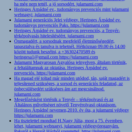
ha még nem tettél, a jó sorsodért. julamami.com
Heringes Árpádné ev., tudományos prevenciós mint julamami
webnagyi ,julamami.com
Julamami generációs Jelei védjegy. Heringes Árpádné ev.
tudományos prevenciós Paks. https://julamami.com
Heringes Árpádné ev. tudományos prevenciós, a Tenyér-
térképolvasás hitelesítéséért. julamami.com
Önmagadért, a sorsodnak megfelelő életminőségedért,
tapasztalva és tanulva is tehetnél. Hétköznap 09.00 és 14.00
között tudunk beszélni, a +36302470589 és
heringesa1@gmail.com https://julamami.com
Julamami Magyarosan Agyalósa jelnyelven, általam történik,
a feltaláltamnak az oktatása. Heringes Árpádné ev.
prevenciós. https://julamami.com
Ha magad elé toltad már minden utódod, tán, saját magadért is
teljesítened szükséges, a sorsod és generációs feladatod, az
önbecsülésedért szükséges ám azt megcsinálnod.
julamami.com
Megelőzésként történik a Tenyér – térképolvasó és az
Általános műveltséget növelő Tenyérolvasó oktatásom.
Heringes Árpádné nevemen,2010. év óta, a julamami védjegy
https://julamami.com
Ha tisztelettel mondtad H.Nagy Júlia, most a 75. évemben,
lehet, julamami webnagyi, julamami védjegyöreganyám.
Paksról a Hergál Házból szeretettel. https://julamami.com