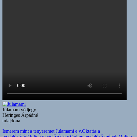
Julamam védjegy
Heringes Árpádné
tulajdona
Ismerem mint a tenyeremet.
Julamami e.v.
Oktatás a
megelőzésért
Online megelőzés e.v.
Online megelőző műhely
Online