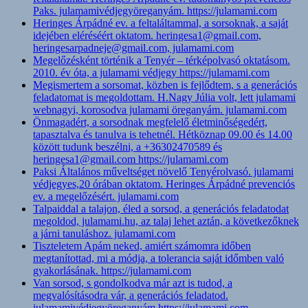
Paks. julamamivédjegyöreganyám. https://julamami.com
Heringes Árpádné ev. a feltaláltammal, a sorsoknak, a saját
idejében eléréséért oktatom. heringesa1@gmail.com,
heringesarpadneje@gmail.com, julamami.com
Megelőzésként történik a Tenyér – térképolvasó oktatásom.
2010. év óta, a julamami védjegy https://julamami.com
Megismertem a sorsomat, közben is fejlődtem, s a generációs
feladatomat is megoldottam. H.Nagy Júlia volt, lett julamami
webnagyi, korosodva julamami öreganyám. julamami.com
Önmagadért, a sorsodnak megfelelő életminőségedért,
tapasztalva és tanulva is tehetnél. Hétköznap 09.00 és 14.00
között tudunk beszélni, a +36302470589 és
heringesa1@gmail.com https://julamami.com
Paksi Általános műveltséget növelő Tenyérolvasó. julamami
védjegyes,20 órában oktatom. Heringes Árpádné prevenciós
ev. a megelőzésért. julamami.com
Talpaiddal a talajon, éled a sorsod, a generációs feladatodat
megoldod, julamami.hu, az talaj lehet aztán, a következőknek
a járni tanuláshoz. julamami.com
Tiszteletem Apám neked, amiért számomra időben
megtanítottad, mi a módja, a tolerancia saját időmben való
gyakorlásának. https://julamami.com
Van sorsod, s gondolkodva már azt is tudod, a
megvalósításodra vár, a generációs feladatod.
julamamivédjegyöreganyám https://julamami.com