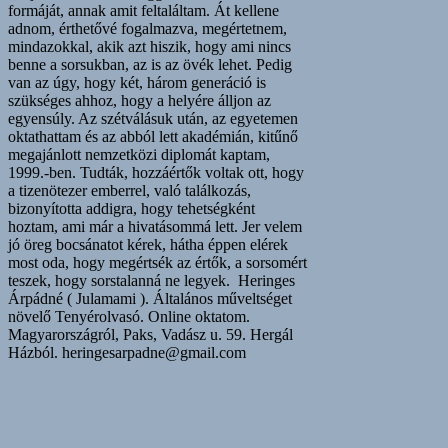
formáját, annak amit feltaláltam. Át kellene
adnom, érthetővé fogalmazva, megértetnem,
mindazokkal, akik azt hiszik, hogy ami nincs
benne a sorsukban, az is az övék lehet. Pedig
van az úgy, hogy két, három generáció is
szükséges ahhoz, hogy a helyére álljon az
egyensúly. Az szétválásuk után, az egyetemen
oktathattam és az abból lett akadémián, kitűnő
megajánlott nemzetközi diplomát kaptam,
1999.-ben. Tudták, hozzáértők voltak ott, hogy
a tizenötezer emberrel, való találkozás,
bizonyította addigra, hogy tehetségként
hoztam, ami már a hivatásommá lett. Jer velem
jó öreg bocsánatot kérek, hátha éppen elérek
most oda, hogy megértsék az értők, a sorsomért
teszek, hogy sorstalanná ne legyek. Heringes
Árpádné ( Julamami ). Általános műveltséget
növelő Tenyérolvasó. Online oktatom.
Magyarországról, Paks, Vadász u. 59. Hergál
Házból. heringesarpadne@gmail.com