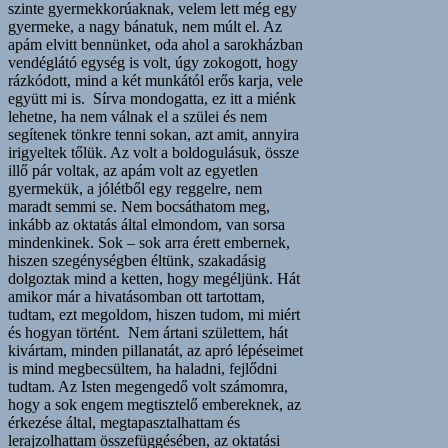
szinte gyermekkorúaknak, velem lett még egy
gyermeke, a nagy bánatuk, nem múlt el. Az
apám elvitt bennünket, oda ahol a sarokházban
vendéglátó egység is volt, úgy zokogott, hogy
rázkódott, mind a két munkától erős karja, vele
együtt mi is. Sírva mondogatta, ez itt a miénk
lehetne, ha nem válnak el a szülei és nem
segítenek tönkre tenni sokan, azt amit, annyira
irigyeltek tőlük. Az volt a boldogulásuk, össze
illő pár voltak, az apám volt az egyetlen
gyermekük, a jólétből egy reggelre, nem
maradt semmi se. Nem bocsáthatom meg,
inkább az oktatás által elmondom, van sorsa
mindenkinek. Sok – sok arra érett embernek,
hiszen szegénységben éltünk, szakadásig
dolgoztak mind a ketten, hogy megéljünk. Hát
amikor már a hivatásomban ott tartottam,
tudtam, ezt megoldom, hiszen tudom, mi miért
és hogyan történt. Nem ártani születtem, hát
kivártam, minden pillanatát, az apró lépéseimet
is mind megbecsültem, ha haladni, fejlődni
tudtam. Az Isten megengedő volt számomra,
hogy a sok engem megtisztelő embereknek, az
érkezése által, megtapasztalhattam és
lerajzolhattam összefüggésében, az oktatási