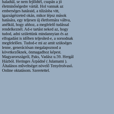
haladtál, se nem fejlődtél, csupán a jó
életminőségedre vártál. Hol vannak az
emberséges határaid, a túlzásba vitt,
igazságérzeted okán, mikor lépsz mások
hatására, egy teljesen új életformára váltva,
anélkül, hogy ahhoz, a megfelelő tudással
rendelkeznél. Ad-e tartást neked az, hogy
tudod, adni születtünk mindannyian és az
elfogadást is időben teljesíted-e, a sorsodnak
megfelelően. Tudod-e mi az amit szükséges
lenne, generációsan megalapoznod a
következőknek, önmagadhoz képest.
Magyarországról, Paks, Vadász u.59. Hergál
Házból. Heringes Árpádné ( Julamami ).
Általános műveltséget növelő Tenyérolvasó.
Online oktatásom. Szeretettel.