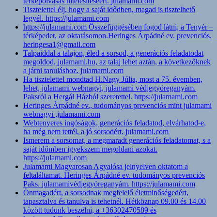
térképolvasás hitelesítéséért. julamami.com
Tisztelettel élj, hogy a saját idődben, magad is tisztelhető
legyél. https://julamami.com
https://julamami.com Összefüggésében fogod látni, a Tenyér –
térképedet, az oktatásomon.Heringes Árpádné ev. prevenciós.
heringesa1@gmail.com
Talpaiddal a talajon, éled a sorsod, a generációs feladatodat
megoldod, julamami.hu, az talaj lehet aztán, a következőknek
a járni tanuláshoz. julamami.com
Ha tisztelettel mondtad H.Nagy Júlia, most a 75. évemben,
lehet, julamami webnagyi, julamami védjegyöreganyám.
Paksról a Hergál Házból szeretettel. https://julamami.com
Heringes Árpádné ev., tudományos prevenciós mint julamami
webnagyi ,julamami.com
Webtenyeres ingóságok, generációs feladatod, elvárhatod-e,
ha még nem tettél, a jó sorsodért. julamami.com
Ismerem a sorsomat, a megmaradt generációs feladatomat, s a
saját időmben igyekszem megoldani azokat.
https://julamami.com
Julamami Magyarosan Agyalósa jelnyelven oktatom a
feltaláltamat. Heringes Árpádné ev. tudományos prevenciós
Paks. julamamivédjegyöreganyám. https://julamami.com
Önmagadért, a sorsodnak megfelelő életminőségedért,
tapasztalva és tanulva is tehetnél. Hétköznap 09.00 és 14.00
között tudunk beszélni, a +36302470589 és