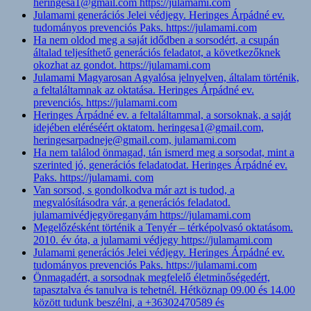
heringesa1@gmail.com https://julamami.com
Julamami generációs Jelei védjegy. Heringes Árpádné ev.
tudományos prevenciós Paks. https://julamami.com
Ha nem oldod meg a saját idődben a sorsodért, a csupán
általad teljesíthető generációs feladatot, a következőknek
okozhat az gondot. https://julamami.com
Julamami Magyarosan Agyalósa jelnyelven, általam történik,
a feltaláltamnak az oktatása. Heringes Árpádné ev.
prevenciós. https://julamami.com
Heringes Árpádné ev. a feltaláltammal, a sorsoknak, a saját
idejében eléréséért oktatom. heringesa1@gmail.com,
heringesarpadneje@gmail.com, julamami.com
Ha nem találod önmagad, tán ismerd meg a sorsodat, mint a
szerinted jó, generációs feladatodat. Heringes Árpádné ev.
Paks. https://julamami. com
Van sorsod, s gondolkodva már azt is tudod, a
megvalósításodra vár, a generációs feladatod.
julamamivédjegyöreganyám https://julamami.com
Megelőzésként történik a Tenyér – térképolvasó oktatásom.
2010. év óta, a julamami védjegy https://julamami.com
Julamami generációs Jelei védjegy. Heringes Árpádné ev.
tudományos prevenciós Paks. https://julamami.com
Önmagadért, a sorsodnak megfelelő életminőségedért,
tapasztalva és tanulva is tehetnél. Hétköznap 09.00 és 14.00
között tudunk beszélni, a +36302470589 és