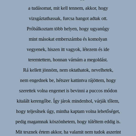
a tudásomat, mit kell tennem, akkor, hogy
vizsgáztathassak, furcsa hangot adtak ott.
Próbálkoztam több helyen, hogy ugyanúgy
mint másokat emberszámba és komolyan
vegyenek, hiszen itt vagyok, létezem és ide
teremtettem, honnan várnám a megoldást.
Rá kellett jönnöm, nem oktathatok, nevelhetek,
nem engednek be, hétszer kattintva rájöttem, hogy
szerettek volna engemet is bevinni a puccos módon
kitalált kerengőbe. Így járok mindenhol, várják tőlem,
hogy teljesítsek úgy, mintha kaptam volna lehetőséget,
pedig magamnak köszönhetem, hogy túléltem eddig is.
Mit tesznek értem akkor, ha valamit nem tudok aszerint