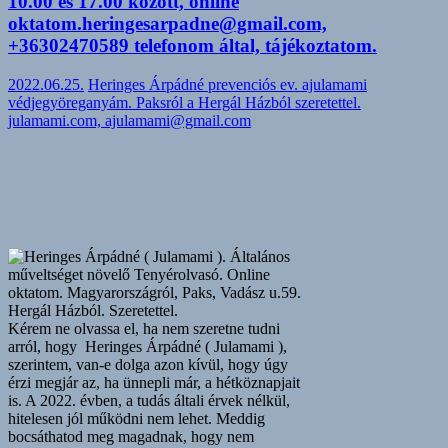
10.00 és 17.00 között, online
oktatom.heringesarpadne@gmail.com,
+36302470589 telefonom által, tájékoztatom.
2022.06.25.
Heringes Árpádné prevenciós ev. ajulamami
védjegyöreganyám. Paksról a Hergál Házból szeretettel.
julamami.com, ajulamami@gmail.com
Kérem ne olvassa el, ha nem szeretne tudni
arról, hogy Heringes Árpádné ( Julamami ),
szerintem, van-e dolga azon kívül, hogy úgy
érzi megjár az, ha ünnepli már, a hétköznapjait
is. A 2022. évben, a tudás általi érvek nélkül,
hitelesen jól működni nem lehet. Meddig
bocsáthatod meg magadnak, hogy nem