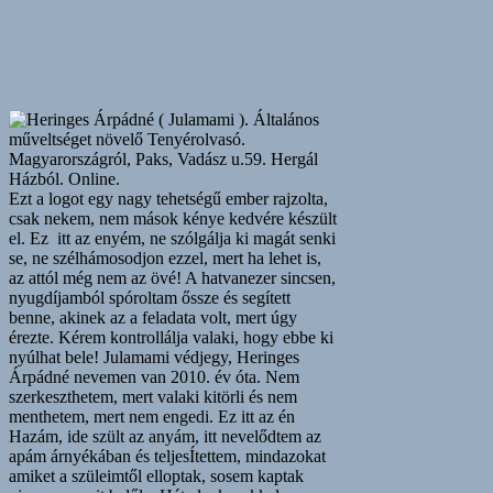
Ezt a logot egy nagy tehetségű ember rajzolta,
csak nekem, nem mások kénye kedvére készült
el. Ez itt az enyém, ne szólgálja ki magát senki
se, ne szélhámosodjon ezzel, mert ha lehet is,
az attól még nem az övé! A hatvanezer sincsen,
nyugdíjamból spóroltam őssze és segített
benne, akinek az a feladata volt, mert úgy
érezte. Kérem kontrollálja valaki, hogy ebbe ki
nyúlhat bele! Julamami védjegy, Heringes
Árpádné nevemen van 2010. év óta. Nem
szerkeszthetem, mert valaki kitörli és nem
menthetem, mert nem engedi. Ez itt az én
Hazám, ide szült az anyám, itt nevelődtem az
apám árnyékában és teljesÍtettem, mindazokat
amiket a szüleimtől elloptak, sosem kaptak