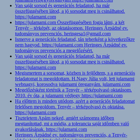
Van saját sorsod és generációs feladatod, ha már
összefüggésében látod, a jó sorsodat meg is csinálhatod.
https://julamami.com
https://julamami.com Összefüggésében fogja látni, a két
Tenyér – térképét, az oktatásomon. Heringes Árpádné ev.
tudományos prevenciós. heringesa1@gmail.com
Ismerve a generációs feladatod, tán teherként a következőkre
nem hagyod. https://julamami.com Heringes Árpádné ev.
tudományos prevenciós a megelőzésért.
Van saját sorsod és generációs feladatod, ha már
összefüggésében látod, a jó sorsodat meg is csinálhatod.
https://julamami.com
Megismertem a sorsomat, közben is fejlődtem, s a generációs
feladatomat is megoldottam. H.Nagy Júlia volt, lett julamami
webnagyi, korosodva julamami öreganyám. julamami.com
Megelőzésként történik a Tenyér – térképolvasó oktatásom.
2010. év óta, a julamami védjegy https://julamami.com
Ha előttem is minden utódom, azért a generációs feladatomat
felelősen megoldom. Tenyér – térképolvasó és oktatása.
https://julamami.com
Tiszteletem Apám neked, amiért számomra időben
megtanítottad, mi a módja, a tolerancia saját időmben való
gyakorlásának. https://julamami.com
Heringes Árpádné ev. tudományos prevenciós, a Tenyér-