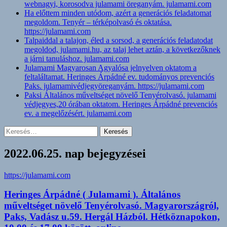
webnagyi, korosodva julamami öreganyám. julamami.com
Ha előttem minden utódom, azért a generációs feladatomat
megoldom. Tenyér – térképolvasó és oktatása.
https://julamami.com
Talpaiddal a talajon, éled a sorsod, a generációs feladatodat
megoldod, julamami.hu, az talaj lehet aztán, a következőknek
a járni tanuláshoz. julamami.com
Julamami Magyarosan Agyalósa jelnyelven oktatom a
feltaláltamat. Heringes Árpádné ev. tudományos prevenciós
Paks. julamamivédjegyöreganyám. https://julamami.com
Paksi Általános műveltséget növelő Tenyérolvasó. julamami
védjegyes,20 órában oktatom. Heringes Árpádné prevenciós
ev. a megelőzésért. julamami.com
Keresés:
2022.06.25. nap bejegyzései
https://julamami.com
Heringes Árpádné ( Julamami ). Általános
műveltséget növelő Tenyérolvasó. Magyarországról,
Paks, Vadász u.59. Hergál Házból. Hétköznapokon,