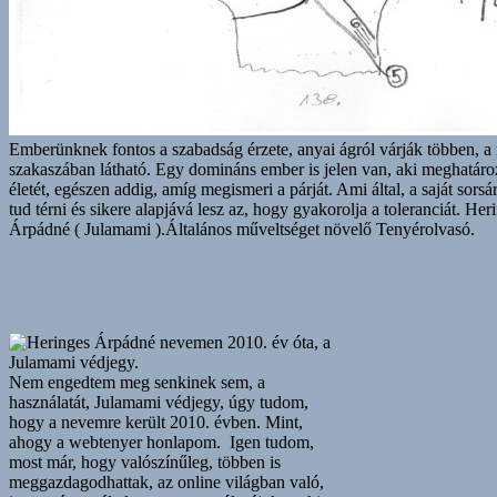
Emberünknek fontos a szabadság érzete, anyai ágról várják többen, a
szakaszában látható. Egy domináns ember is jelen van, aki meghatáro
életét, egészen addig, amíg megismeri a párját. Ami által, a saját sorsár
tud térni és sikere alapjává lesz az, hogy gyakorolja a toleranciát. Her
Árpádné ( Julamami ).Általános műveltséget növelő Tenyérolvasó.
Nem engedtem meg senkinek sem, a
használatát, Julamami védjegy, úgy tudom,
hogy a nevemre került 2010. évben. Mint,
ahogy a webtenyer honlapom. Igen tudom,
most már, hogy valószínűleg, többen is
meggazdagodhattak, az online világban való,