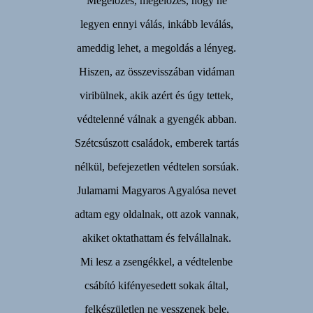
Megelőzés, megelőzés, hogy ne
legyen ennyi válás, inkább leválás,
ameddig lehet, a megoldás a lényeg.
Hiszen, az összevisszában vidáman
viribülnek, akik azért és úgy tettek,
védtelenné válnak a gyengék abban.
Szétcsúszott családok, emberek tartás
nélkül, befejezetlen védtelen sorsúak.
Julamami Magyaros Agyalósa nevet
adtam egy oldalnak, ott azok vannak,
akiket oktathattam és felvállalnak.
Mi lesz a zsengékkel, a védtelenbe
csábító kifényesedett sokak által,
felkészületlen ne vesszenek bele,