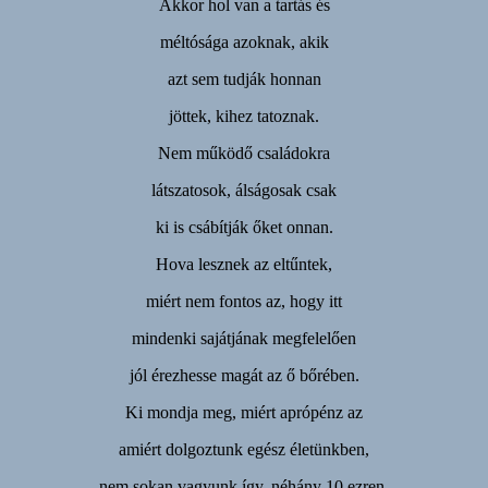
Akkor hol van a tartás és
méltósága azoknak, akik
azt sem tudják honnan
jöttek, kihez tatoznak.
Nem működő családokra
látszatosok, álságosak csak
ki is csábítják őket onnan.
Hova lesznek az eltűntek,
miért nem fontos az, hogy itt
mindenki sajátjának megfelelően
jól érezhesse magát az ő bőrében.
Ki mondja meg, miért aprópénz az
amiért dolgoztunk egész életünkben,
nem sokan vagyunk így, néhány 10 ezren.