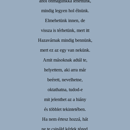
ahol önmagunkká lehettünk,
mindig legyen hol élnünk.
Elmehetünk innen, de
vissza is térhetünk, mert itt
Hazavárnak mindig bennünk,
mert ez az egy van nekünk.
Amit másoknak adtál te,
helyettem, aki arra már
beérett, nevelhetne,
oktathatna, tudod-e
mit jelenthet az a hiány
és többlet tekintetében.
Ha nem értesz hozzá, hát
ne te csináld kérlek téged.