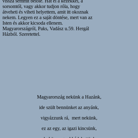
vissza semmit belőle. Hát el a kezekkel, a
sorsomtól, vagy akkor tudjon róla, hogy
átveheti és viheti helyettem, amit itt okoznak
nekem. Legyen ez a saját döntése, mert van az
Isten és akkor kicsoda ellenem.
Magyarországról, Paks, Vadász u.59. Hergál
Házból. Szeretettel.
Magyarország nekünk a Hazánk,
ide szült bennünket az anyánk,
vigyázzunk rá, mert nekünk,
ez az egy, az igazi kincsünk,