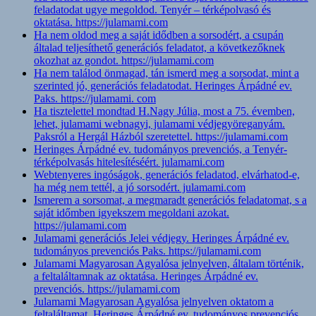
feladatodat ugye megoldod. Tenyér – térképolvasó és
oktatása. https://julamami.com
Ha nem oldod meg a saját idődben a sorsodért, a csupán
általad teljesíthető generációs feladatot, a következőknek
okozhat az gondot. https://julamami.com
Ha nem találod önmagad, tán ismerd meg a sorsodat, mint a
szerinted jó, generációs feladatodat. Heringes Árpádné ev.
Paks. https://julamami. com
Ha tisztelettel mondtad H.Nagy Júlia, most a 75. évemben,
lehet, julamami webnagyi, julamami védjegyöreganyám.
Paksról a Hergál Házból szeretettel. https://julamami.com
Heringes Árpádné ev. tudományos prevenciós, a Tenyér-
térképolvasás hitelesítéséért. julamami.com
Webtenyeres ingóságok, generációs feladatod, elvárhatod-e,
ha még nem tettél, a jó sorsodért. julamami.com
Ismerem a sorsomat, a megmaradt generációs feladatomat, s a
saját időmben igyekszem megoldani azokat.
https://julamami.com
Julamami generációs Jelei védjegy. Heringes Árpádné ev.
tudományos prevenciós Paks. https://julamami.com
Julamami Magyarosan Agyalósa jelnyelven, általam történik,
a feltaláltamnak az oktatása. Heringes Árpádné ev.
prevenciós. https://julamami.com
Julamami Magyarosan Agyalósa jelnyelven oktatom a
feltaláltamat. Heringes Árpádné ev. tudományos prevenciós