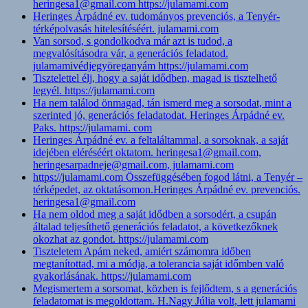
heringesa1@gmail.com https://julamami.com
Heringes Árpádné ev. tudományos prevenciós, a Tenyér-
térképolvasás hitelesítéséért. julamami.com
Van sorsod, s gondolkodva már azt is tudod, a
megvalósításodra vár, a generációs feladatod.
julamamivédjegyöreganyám https://julamami.com
Tisztelettel élj, hogy a saját idődben, magad is tisztelhető
legyél. https://julamami.com
Ha nem találod önmagad, tán ismerd meg a sorsodat, mint a
szerinted jó, generációs feladatodat. Heringes Árpádné ev.
Paks. https://julamami. com
Heringes Árpádné ev. a feltaláltammal, a sorsoknak, a saját
idejében eléréséért oktatom. heringesa1@gmail.com,
heringesarpadneje@gmail.com, julamami.com
https://julamami.com Összefüggésében fogod látni, a Tenyér –
térképedet, az oktatásomon.Heringes Árpádné ev. prevenciós.
heringesa1@gmail.com
Ha nem oldod meg a saját idődben a sorsodért, a csupán
általad teljesíthető generációs feladatot, a következőknek
okozhat az gondot. https://julamami.com
Tiszteletem Apám neked, amiért számomra időben
megtanítottad, mi a módja, a tolerancia saját időmben való
gyakorlásának. https://julamami.com
Megismertem a sorsomat, közben is fejlődtem, s a generációs
feladatomat is megoldottam. H.Nagy Júlia volt, lett julamami