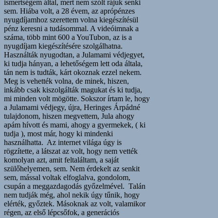
ismertségem által, mert nem szólt rájuk senki
sem. Hiába volt, a 28 évem, az aprópénzes
nyugdíjamhoz szerettem volna kiegészítésül
pénz keresni a tudásommal. A videóimnak a
száma, több mint 600 a YouTubon, az is a
nyugdíjam kiegészítésére szolgálhatna.
Használták nyugodtan, a Julamami védjegyet,
ki tudja hányan, a lehetőségem lett oda általa,
tán nem is tudták, kárt okoznak ezzel nekem.
Meg is vehették volna, de minek, hiszen,
inkább csak kiszolgálták magukat és ki tudja,
mi minden volt mögötte. Sokszor írtam le, hogy
a Julamami védjegy, újra, Heringes Árpádné
tulajdonom, hiszen megvettem, Jula ahogy
apám hívott és mami, ahogy a gyermekek, ( ki
tudja ), most már, hogy ki mindenki
használhatta. Az internet világa úgy is
rögzítette, a látszat az volt, hogy nem vették
komolyan azt, amit feltaláltam, a saját
szülőhelyemen, sem. Nem érdekelt az senkit
sem, mással voltak elfoglalva, gondolom,
csupán a meggazdagodás győzelmével. Talán
nem tudják még, ahol nekik úgy tűnik, hogy
elérték, győztek. Másoknak az volt, valamikor
régen, az első lépcsőfok, a generációs