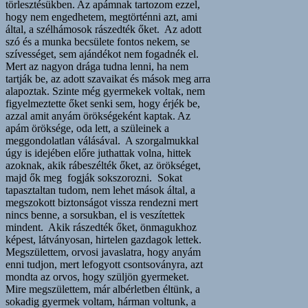
törlesztésükben. Az apámnak tartozom ezzel,
hogy nem engedhetem, megtörténni azt, ami
által, a szélhámosok rászedték őket. Az adott
szó és a munka becsülete fontos nekem, se
szívességet, sem ajándékot nem fogadnék el.
Mert az nagyon drága tudna lenni, ha nem
tartják be, az adott szavaikat és mások meg arra
alapoztak. Szinte még gyermekek voltak, nem
figyelmeztette őket senki sem, hogy érjék be,
azzal amit anyám örökségeként kaptak. Az
apám öröksége, oda lett, a szüleinek a
meggondolatlan válásával. A szorgalmukkal
úgy is idejében előre juthattak volna, hittek
azoknak, akik rábeszélték őket, az örökséget,
majd ők meg fogják sokszorozni. Sokat
tapasztaltan tudom, nem lehet mások által, a
megszokott biztonságot vissza rendezni mert
nincs benne, a sorsukban, el is veszítettek
mindent. Akik rászedték őket, önmagukhoz
képest, látványosan, hirtelen gazdagok lettek.
Megszülettem, orvosi javaslatra, hogy anyám
enni tudjon, mert lefogyott csontsoványra, azt
mondta az orvos, hogy szüljön gyermeket.
Mire megszülettem, már albérletben éltünk, a
sokadig gyermek voltam, hárman voltunk, a