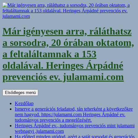
Kilépés
a
tartalomba
Már igényesen arra, ráláthatsz
a sorsodra, 20 órában oktatom,
a feltaláltamnak a 153
oldalával. Heringes Árpádné
prevenciós ev. julamami.com
Keresés
Elsődleges menü
Kezdőlap
Ismerve a generációs feladatod, tán teherként a következőkre
nem hagyod. https://julamami.com Heringes Árpádné ev.
tudományos prevenciós a megelőzésért.
Heringes Árpádné ev., tudományos prevenciós mint julamami
webnagyi ,julamami.com
Ha előtted minden utódod, azért a saját sorsodat és generációs