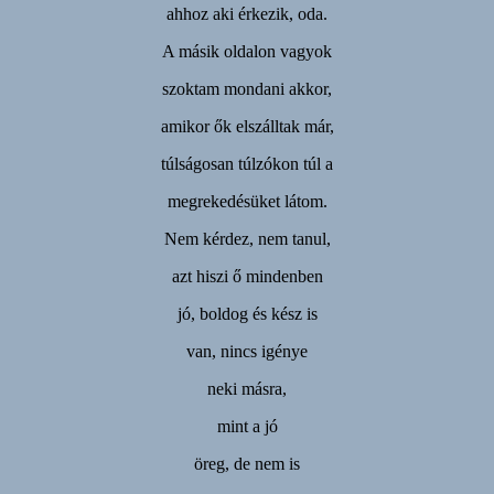
ahhoz aki érkezik, oda.
A másik oldalon vagyok
szoktam mondani akkor,
amikor ők elszálltak már,
túlságosan túlzókon túl a
megrekedésüket látom.
Nem kérdez, nem tanul,
azt hiszi ő mindenben
jó, boldog és kész is
van, nincs igénye
neki másra,
mint a jó
öreg, de nem is