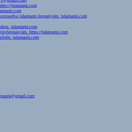
esa1@gmail.com
https://julamami.com
julamami.com
i, korosodva julamami öreganyám. julamami.com
uláshoz. julamami.com
jegyöreganyám. https://julamami.com
zésért. julamami.com
julamami@gmail.com