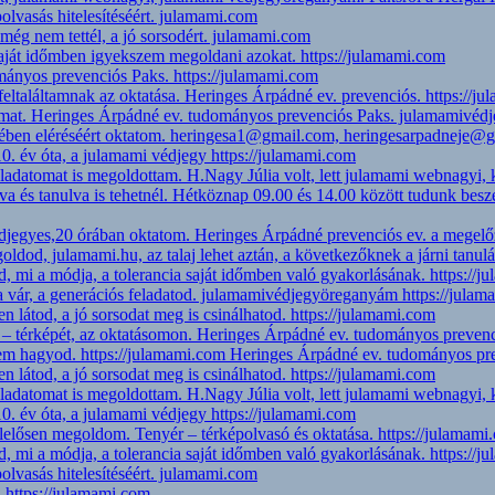
lvasás hitelesítéséért. julamami.com
még nem tettél, a jó sorsodért. julamami.com
saját időmben igyekszem megoldani azokat. https://julamami.com
mányos prevenciós Paks. https://julamami.com
eltaláltamnak az oktatása. Heringes Árpádné ev. prevenciós. https://j
amat. Heringes Árpádné ev. tudományos prevenciós Paks. julamamivéd
idejében eléréséért oktatom. heringesa1@gmail.com, heringesarpadneje
0. év óta, a julamami védjegy https://julamami.com
feladatomat is megoldottam. H.Nagy Júlia volt, lett julamami webnagy
lva és tanulva is tehetnél. Hétköznap 09.00 és 14.00 között tudunk b
djegyes,20 órában oktatom. Heringes Árpádné prevenciós ev. a megelő
egoldod, julamami.hu, az talaj lehet aztán, a következőknek a járni tan
 mi a módja, a tolerancia saját időmben való gyakorlásának. https://
a vár, a generációs feladatod. julamamivédjegyöreganyám https://jula
n látod, a jó sorsodat meg is csinálhatod. https://julamami.com
ér – térképét, az oktatásomon. Heringes Árpádné ev. tudományos preve
 nem hagyod. https://julamami.com Heringes Árpádné ev. tudományos pr
n látod, a jó sorsodat meg is csinálhatod. https://julamami.com
feladatomat is megoldottam. H.Nagy Júlia volt, lett julamami webnagy
0. év óta, a julamami védjegy https://julamami.com
elelősen megoldom. Tenyér – térképolvasó és oktatása. https://julamami
 mi a módja, a tolerancia saját időmben való gyakorlásának. https://
lvasás hitelesítéséért. julamami.com
l. https://julamami.com