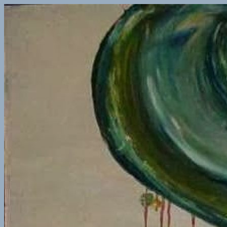
Kilépés
a
tartalomba