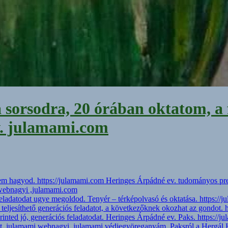
a sorsodra, 20 órában oktatom, a 
v. julamami.com
 nem hagyod. https://julamami.com Heringes Árpádné ev. tudományos pr
 webnagyi ,julamami.com
 feladatodat ugye megoldod. Tenyér – térképolvasó és oktatása. https://
 teljesíthető generációs feladatot, a következőknek okozhat az gondot. 
inted jó, generációs feladatodat. Heringes Árpádné ev. Paks. https://j
et, julamami webnagyi, julamami védjegyöreganyám. Paksról a Hergál Há