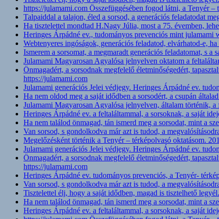
https://julamami.com Összefüggésében fogod látni, a Tenyér –
Talpaiddal a talajon, éled a sorsod, a generációs feladatodat m
Ha tisztelettel mondtad H.Nagy Júlia, most a 75. évemben, leh
Heringes Árpádné ev., tudományos prevenciós mint julamami
Webtenyeres ingóságok, generációs feladatod, elvárhatod-e, ha 
Ismerem a sorsomat, a megmaradt generációs feladatomat, s a 
Julamami Magyarosan Agyalósa jelnyelven oktatom a feltalált
Önmagadért, a sorsodnak megfelelő életminőségedért, tapaszta
https://julamami.com
Julamami generációs Jelei védjegy. Heringes Árpádné ev. tudo
Ha nem oldod meg a saját idődben a sorsodért, a csupán általad
Julamami Magyarosan Agyalósa jelnyelven, általam történik, a f
Heringes Árpádné ev. a feltaláltammal, a sorsoknak, a saját 
Ha nem találod önmagad, tán ismerd meg a sorsodat, mint a szer
Van sorsod, s gondolkodva már azt is tudod, a megvalósításodr
Megelőzésként történik a Tenyér – térképolvasó oktatásom. 201
Julamami generációs Jelei védjegy. Heringes Árpádné ev. tudo
Önmagadért, a sorsodnak megfelelő életminőségedért, tapaszta
https://julamami.com
Heringes Árpádné ev. tudományos prevenciós, a Tenyér- térképo
Van sorsod, s gondolkodva már azt is tudod, a megvalósításodr
Tisztelettel élj, hogy a saját idődben, magad is tisztelhető legyé
Ha nem találod önmagad, tán ismerd meg a sorsodat, mint a szer
Heringes Árpádné ev. a feltaláltammal, a sorsoknak, a saját 