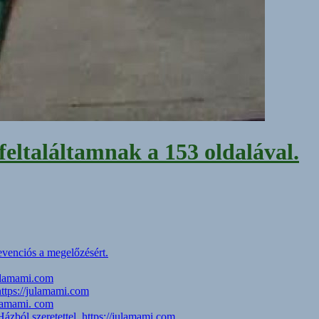
feltaláltamnak a 153 oldalával.
evenciós a megelőzésért.
julamami.com
https://julamami.com
ulamami. com
zból szeretettel. https://julamami.com