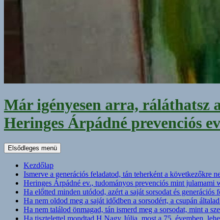
Már igényesen arra, ráláthatsz 
Heringes Árpádné prevenciós e
Keresés
Elsődleges menü
Kezdőlap
Ismerve a generációs feladatod, tán teherként a következőkre
Heringes Árpádné ev., tudományos prevenciós mint julamami
Ha előtted minden utódod, azért a saját sorsodat és generációs
Ha nem oldod meg a saját idődben a sorsodért, a csupán általad
Ha nem találod önmagad, tán ismerd meg a sorsodat, mint a szer
Ha tisztelettel mondtad H.Nagy Júlia, most a 75. évemben, leh