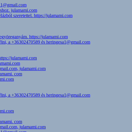
esa1@gmail.com
uláshoz. julamami.com
zból szeretettel. https://julamami.com
jegyöreganyám. https://julamami.com
eszélni, a +36302470589 és heringesa1@gmail.com
https://julamami.com
ulamami.com
@gmail.com, julamami.com
ulamami. com
mami.com
eszélni, a +36302470589 és heringesa1@gmail.com
mami.com
ulamami. com
@gmail.com, julamami.com