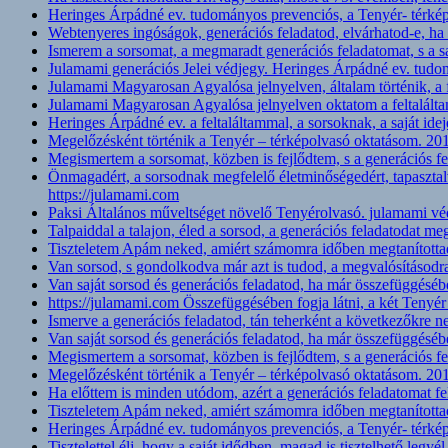
Heringes Árpádné ev. tudományos prevenciós, a Tenyér- térképo
Webtenyeres ingóságok, generációs feladatod, elvárhatod-e, ha 
Ismerem a sorsomat, a megmaradt generációs feladatomat, s a 
Julamami generációs Jelei védjegy. Heringes Árpádné ev. tudo
Julamami Magyarosan Agyalósa jelnyelven, általam történik, a f
Julamami Magyarosan Agyalósa jelnyelven oktatom a feltalált
Heringes Árpádné ev. a feltaláltammal, a sorsoknak, a saját 
Megelőzésként történik a Tenyér – térképolvasó oktatásom. 201
Megismertem a sorsomat, közben is fejlődtem, s a generációs 
Önmagadért, a sorsodnak megfelelő életminőségedért, tapaszta
https://julamami.com
Paksi Általános műveltséget növelő Tenyérolvasó. julamami vé
Talpaiddal a talajon, éled a sorsod, a generációs feladatodat m
Tiszteletem Apám neked, amiért számomra időben megtanítottad,
Van sorsod, s gondolkodva már azt is tudod, a megvalósításodr
Van saját sorsod és generációs feladatod, ha már összefüggésébe
https://julamami.com Összefüggésében fogja látni, a két Teny
Ismerve a generációs feladatod, tán teherként a következőkre
Van saját sorsod és generációs feladatod, ha már összefüggésébe
Megismertem a sorsomat, közben is fejlődtem, s a generációs 
Megelőzésként történik a Tenyér – térképolvasó oktatásom. 201
Ha előttem is minden utódom, azért a generációs feladatomat f
Tiszteletem Apám neked, amiért számomra időben megtanítottad,
Heringes Árpádné ev. tudományos prevenciós, a Tenyér- térképo
Tisztelettel élj, hogy a saját idődben, magad is tisztelhető legyé