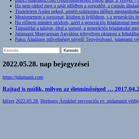
https://julamami.com Összefüggésében fogod látni, a Tenyér –
Ha nem oldod meg a saját idődben a sorsodért, a csupán általad
Tiszteletem Apám neked, amiért számomra időben megtanítottad,
Megismertem a sorsomat, közben is fejlődtem, s a generációs 
Ha előttem minden utódom, azért a generációs feladatomat mego
Talpaiddal a talajon, éled a sorsod, a generációs feladatodat m
Julamami Magyarosan Agyalósa jelnyelven oktatom a feltalált
Paksi Általános műveltséget növelő Tenyérolvasó. julamami vé
Keresés:
2022.05.28. nap bejegyzései
https://julamami.com
Rajtad is múlik, milyen az életminőséged … 2017.04.2
Idézet
2022.05.28.
Heringes Árpádné prevenciós ev. ajulamami védj