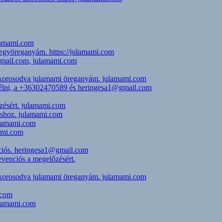
ulamami.com
jegyöreganyám. https://julamami.com
@gmail.com, julamami.com
i, korosodva julamami öreganyám. julamami.com
eszélni, a +36302470589 és heringesa1@gmail.com
zésért. julamami.com
uláshoz. julamami.com
julamami.com
mami.com
nciós. heringesa1@gmail.com
evenciós a megelőzésért.
i, korosodva julamami öreganyám. julamami.com
.com
julamami.com