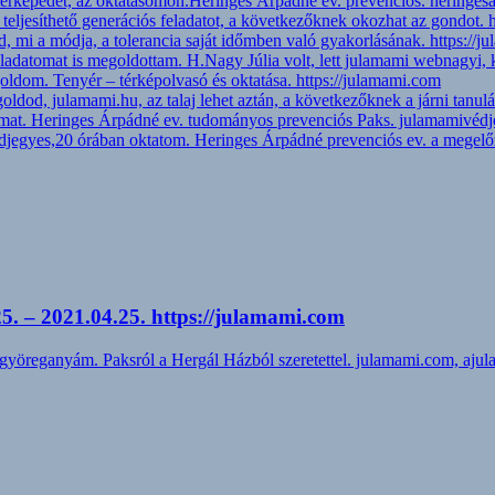
 térképedet, az oktatásomon.Heringes Árpádné ev. prevenciós. hering
 teljesíthető generációs feladatot, a következőknek okozhat az gondot. 
 mi a módja, a tolerancia saját időmben való gyakorlásának. https://
feladatomat is megoldottam. H.Nagy Júlia volt, lett julamami webnagy
ldom. Tenyér – térképolvasó és oktatása. https://julamami.com
egoldod, julamami.hu, az talaj lehet aztán, a következőknek a járni tan
amat. Heringes Árpádné ev. tudományos prevenciós Paks. julamamivéd
djegyes,20 órában oktatom. Heringes Árpádné prevenciós ev. a megelő
5. – 2021.04.25. https://julamami.com
egyöreganyám. Paksról a Hergál Házból szeretettel. julamami.com, a