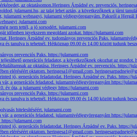
 térképedet, az oktatásomon.Heringes Árpádné ev. prevenciós. hering
egoldod, julamami.hu, az talaj lehet aztán, a következőknek a járni tan
et, julamami webnagyi, julamami védjegyöreganyám. Paksról a Hergál Há
 webnagyi ,julamami.com
még nem tettél, a jó sorsodért. julamami.com
saját időmben igyekszem megoldani azokat. https://julamami.com
amat. Heringes Árpádné ev. tudományos prevenciós Paks. julamamivéd
lva és tanulva is tehetnél. Hétköznap 09.00 és 14.00 között tudunk b
mányos prevenciós Paks. https://julamami.com
 teljesíthető generációs feladatot, a következőknek okozhat az gondot. 
eltaláltamnak az oktatása. Heringes Árpádné ev. prevenciós. https://j
idejében eléréséért oktatom. heringesa1@gmail.com, heringesarpadneje
inted jó, generációs feladatodat. Heringes Árpádné ev. Paks. https://j
a vár, a generációs feladatod. julamamivédjegyöreganyám https://jula
0. év óta, a julamami védjegy https://julamami.com
mányos prevenciós Paks. https://julamami.com
lva és tanulva is tehetnél. Hétköznap 09.00 és 14.00 között tudunk b
lvasás hitelesítéséért. julamami.com
a vár, a generációs feladatod. julamamivédjegyöreganyám https://jula
l. https://julamami.com
inted jó, generációs feladatodat. Heringes Árpádné ev. Paks. https://j
idejében eléréséért oktatom. heringesa1@gmail.com, heringesarpadneje