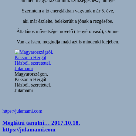
amiben magyarázkodniuk szükséges lesz, hinnye.
Szerintem a jó energiákban vagyunk már 5. éve,
aki már észlelte, belekerült a jónak a rezgésébe.
Általános műveltséget növelő (Tenyérolvasó), Online.
Van az Isten, megtudja majd azt is mindenki idejében.
Magyarországon,
Pakson a Hergál
Házból, szeretettel.
Julamami
https://julamami.com
Meglátni tanulni… 2017.10.18.
https://julamami.com