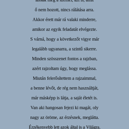
ő nem hozott, nincs rálátása arra.
Akkor érett már rá valaki minderre,
amikor az egyik feladatát elvégezte.
S várná, hogy a következőt vigye már
legalább ugyanarra, a szintű sikerre.
Minden szösszenet fontos a rajzban,
azért rajzoltam úgy, hogy meglássa.
Miután felerősítettem a rajzaimmal,
a benne lévőt, de rég nem használtját,
már másképp is látja, a saját életét is.
Van aki hangosan fejezi ki magát, oly
nagy az öröme, az érzésnek, meglátta.
Érzékenyebb lett azok által is a Világra.