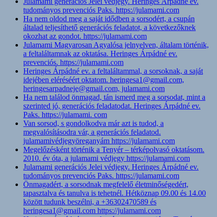
Julamami generációs Jelei védjegy. Heringes Árpádné ev.
tudományos prevenciós Paks. https://julamami.com
Ha nem oldod meg a saját idődben a sorsodért, a csupán
általad teljesíthető generációs feladatot, a következőknek
okozhat az gondot. https://julamami.com
Julamami Magyarosan Agyalósa jelnyelven, általam történik,
a feltaláltamnak az oktatása. Heringes Árpádné ev.
prevenciós. https://julamami.com
Heringes Árpádné ev. a feltaláltammal, a sorsoknak, a saját
idejében eléréséért oktatom. heringesa1@gmail.com,
heringesarpadneje@gmail.com, julamami.com
Ha nem találod önmagad, tán ismerd meg a sorsodat, mint a
szerinted jó, generációs feladatodat. Heringes Árpádné ev.
Paks. https://julamami. com
Van sorsod, s gondolkodva már azt is tudod, a
megvalósításodra vár, a generációs feladatod.
julamamivédjegyöreganyám https://julamami.com
Megelőzésként történik a Tenyér – térképolvasó oktatásom.
2010. év óta, a julamami védjegy https://julamami.com
Julamami generációs Jelei védjegy. Heringes Árpádné ev.
tudományos prevenciós Paks. https://julamami.com
Önmagadért, a sorsodnak megfelelő életminőségedért,
tapasztalva és tanulva is tehetnél. Hétköznap 09.00 és 14.00
között tudunk beszélni, a +36302470589 és
heringesa1@gmail.com https://julamami.com