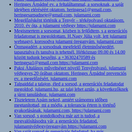
Heringes Árpádné ev. a feltaláltammal, a sorsoknak, a saját
idejében eléréséért oktatom. heringesa1@gmail.com,
heringesarpadneje@gmail.com, julamami.com
Megelőzésként történik a Tenyér – térképolvasó oktatásom.
2010. év óta, a julamami védjegy https://julamami.com
Megismertem a sorsomat, közben is fejlődtem, s a generációs
feladatomat is megoldottam. H.Nagy Júlia volt, lett julamami
webnagyi, korosodva julamami öreganyám. julamami.com
Önmagadért, a sorsodnak megfelelő életminőségedért,
tapasztalva és tanulva is tehetnél. Hétköznap 09.00 és 14.00
között tudunk beszélni, a +36302470589 és
heringesa1@gmail.com https://julamami.com
Paksi Általános műveltséget növelő Tenyérolvasó. julamami
védjegyes,20 órában oktatom. Heringes Árpádné prevenciós
ev. a megelőzésért. julamami.com
Talpaiddal a talajon, éled a sorsod, a generációs feladatodat
megoldod, julamami.hu, az talaj lehet aztán, a következőknek
a járni tanuláshoz. julamami.com
Tiszteletem Apám neked, amiért számomra időben
megtanítottad, mi a módja, a tolerancia értem is történő
gyakorlásának. julamami.com, https://julamami.com
Van sorsod, s gondolkodva már azt is tudod, a
megvalósításodra vár, a generációs feladatod.
julamamivédjegyöreganyám https://julamami.com
Van saját sorsod és generációs feladatod, ha már