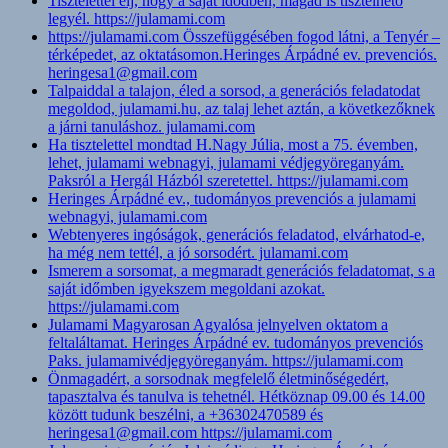
Tisztelettel élj, hogy a saját idődben, magad is tisztelhető
legyél. https://julamami.com
https://julamami.com Összefüggésében fogod látni, a Tenyér –
térképedet, az oktatásomon.Heringes Árpádné ev. prevenciós.
heringesa1@gmail.com
Talpaiddal a talajon, éled a sorsod, a generációs feladatodat
megoldod, julamami.hu, az talaj lehet aztán, a következőknek
a járni tanuláshoz. julamami.com
Ha tisztelettel mondtad H.Nagy Júlia, most a 75. évemben,
lehet, julamami webnagyi, julamami védjegyöreganyám.
Paksról a Hergál Házból szeretettel. https://julamami.com
Heringes Árpádné ev., tudományos prevenciós a julamami
webnagyi, julamami.com
Webtenyeres ingóságok, generációs feladatod, elvárhatod-e,
ha még nem tettél, a jó sorsodért. julamami.com
Ismerem a sorsomat, a megmaradt generációs feladatomat, s a
saját időmben igyekszem megoldani azokat.
https://julamami.com
Julamami Magyarosan Agyalósa jelnyelven oktatom a
feltaláltamat. Heringes Árpádné ev. tudományos prevenciós
Paks. julamamivédjegyöreganyám. https://julamami.com
Önmagadért, a sorsodnak megfelelő életminőségedért,
tapasztalva és tanulva is tehetnél. Hétköznap 09.00 és 14.00
között tudunk beszélni, a +36302470589 és
heringesa1@gmail.com https://julamami.com