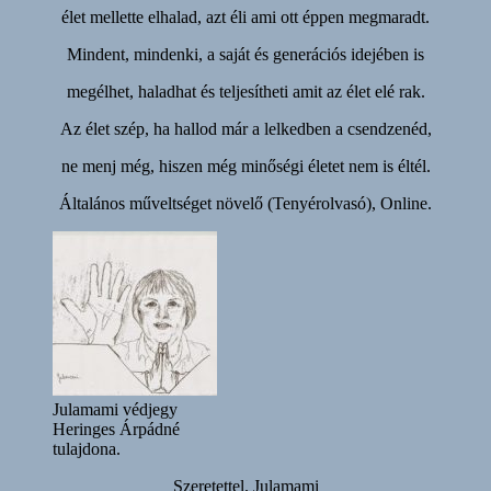
élet mellette elhalad, azt éli ami ott éppen megmaradt.
Mindent, mindenki, a saját és generációs idejében is
megélhet, haladhat és teljesítheti amit az élet elé rak.
Az élet szép, ha hallod már a lelkedben a csendzenéd,
ne menj még, hiszen még minőségi életet nem is éltél.
Általános műveltséget növelő (Tenyérolvasó), Online.
Julamami védjegy
Heringes Árpádné
tulajdona.
Szeretettel. Julamami