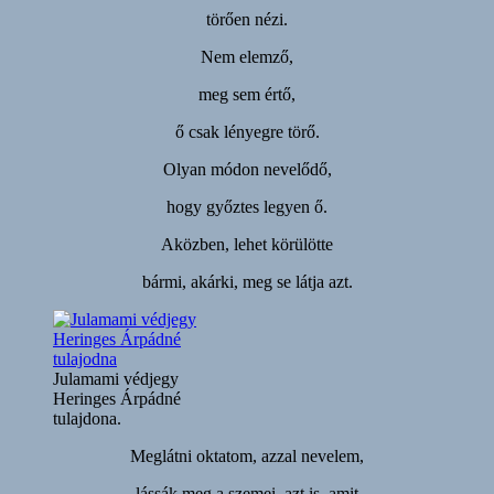
törően nézi.
Nem elemző,
meg sem értő,
ő csak lényegre törő.
Olyan módon nevelődő,
hogy győztes legyen ő.
Aközben, lehet körülötte
bármi, akárki, meg se látja azt.
Julamami védjegy
Heringes Árpádné
tulajdona.
Meglátni oktatom, azzal nevelem,
lássák meg a szemei, azt is, amit