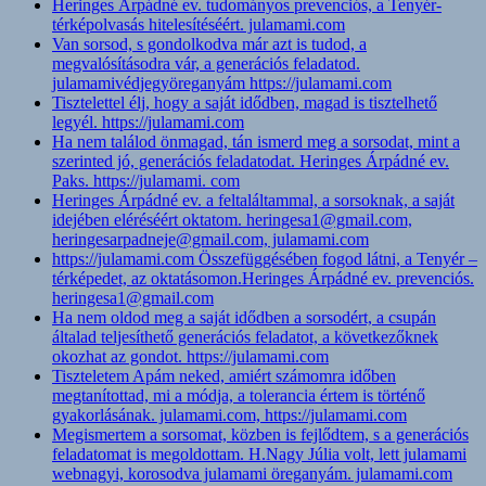
Heringes Árpádné ev. tudományos prevenciós, a Tenyér-
térképolvasás hitelesítéséért. julamami.com
Van sorsod, s gondolkodva már azt is tudod, a
megvalósításodra vár, a generációs feladatod.
julamamivédjegyöreganyám https://julamami.com
Tisztelettel élj, hogy a saját idődben, magad is tisztelhető
legyél. https://julamami.com
Ha nem találod önmagad, tán ismerd meg a sorsodat, mint a
szerinted jó, generációs feladatodat. Heringes Árpádné ev.
Paks. https://julamami. com
Heringes Árpádné ev. a feltaláltammal, a sorsoknak, a saját
idejében eléréséért oktatom. heringesa1@gmail.com,
heringesarpadneje@gmail.com, julamami.com
https://julamami.com Összefüggésében fogod látni, a Tenyér –
térképedet, az oktatásomon.Heringes Árpádné ev. prevenciós.
heringesa1@gmail.com
Ha nem oldod meg a saját idődben a sorsodért, a csupán
általad teljesíthető generációs feladatot, a következőknek
okozhat az gondot. https://julamami.com
Tiszteletem Apám neked, amiért számomra időben
megtanítottad, mi a módja, a tolerancia értem is történő
gyakorlásának. julamami.com, https://julamami.com
Megismertem a sorsomat, közben is fejlődtem, s a generációs
feladatomat is megoldottam. H.Nagy Júlia volt, lett julamami
webnagyi, korosodva julamami öreganyám. julamami.com