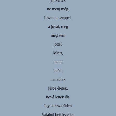
jaj, kérlek,
ne menj még,
hiszen a széppel,
a jóval, még
meg sem
jöttél.
Miért,
mond
miért,
maradtak
félbe életek,
hová lettek ők,
úgy sorsszerűtlen.
Valahol befejezetlen