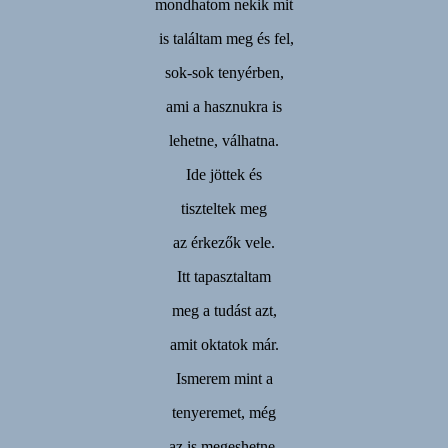
mondhatom nekik mit
is találtam meg és fel,
sok-sok tenyérben,
ami a hasznukra is
lehetne, válhatna.
Ide jöttek és
tiszteltek meg
az érkezők vele.
Itt tapasztaltam
meg a tudást azt,
amit oktatok már.
Ismerem mint a
tenyeremet, még
az is megeshetne,