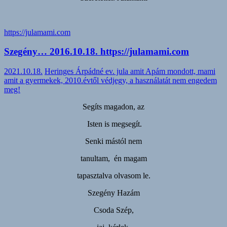
https://julamami.com
Szegény… 2016.10.18. https://julamami.com
2021.10.18.
Heringes Árpádné ev. jula amit Apám mondott, mami
amit a gyermekek, 2010.évtől védjegy, a használatát nem engedem
meg!
Segíts magadon, az
Isten is megsegít.
Senki mástól nem
tanultam, én magam
tapasztalva olvasom le.
Szegény Hazám
Csoda Szép,