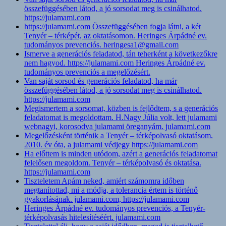
összefüggésében látod, a jó sorsodat meg is csinálhatod.
https://julamami.com
https://julamami.com Összefüggésében fogja látni, a két
Tenyér – térképét, az oktatásomon. Heringes Árpádné ev.
tudományos prevenciós. heringesa1@gmail.com
Ismerve a generációs feladatod, tán teherként a következőkre
nem hagyod. https://julamami.com Heringes Árpádné ev.
tudományos prevenciós a megelőzésért.
Van saját sorsod és generációs feladatod, ha már
összefüggésében látod, a jó sorsodat meg is csinálhatod.
https://julamami.com
Megismertem a sorsomat, közben is fejlődtem, s a generációs
feladatomat is megoldottam. H.Nagy Júlia volt, lett julamami
webnagyi, korosodva julamami öreganyám. julamami.com
Megelőzésként történik a Tenyér – térképolvasó oktatásom.
2010. év óta, a julamami védjegy https://julamami.com
Ha előttem is minden utódom, azért a generációs feladatomat
felelősen megoldom. Tenyér – térképolvasó és oktatása.
https://julamami.com
Tiszteletem Apám neked, amiért számomra időben
megtanítottad, mi a módja, a tolerancia értem is történő
gyakorlásának. julamami.com, https://julamami.com
Heringes Árpádné ev. tudományos prevenciós, a Tenyér-
térképolvasás hitelesítéséért. julamami.com