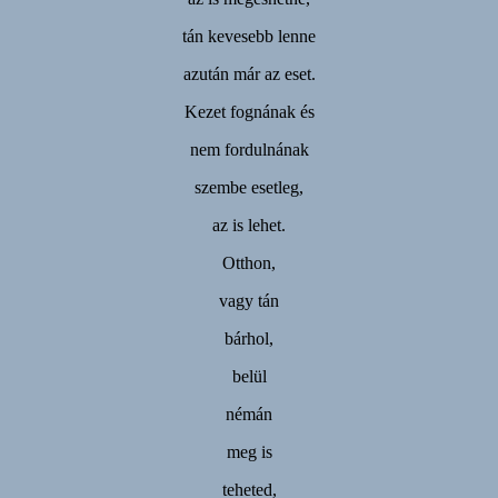
tán kevesebb lenne
azután már az eset.
Kezet fognának és
nem fordulnának
szembe esetleg,
az is lehet.
Otthon,
vagy tán
bárhol,
belül
némán
meg is
teheted,