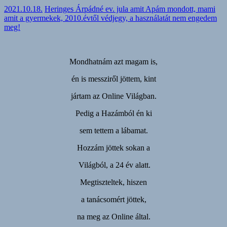
2021.10.18.
Heringes Árpádné ev. jula amit Apám mondott, mami
amit a gyermekek, 2010.évtől védjegy, a használatát nem engedem
meg!
Mondhatnám azt magam is,
én is messziről jöttem, kint
jártam az Online Világban.
Pedig a Hazámból én ki
sem tettem a lábamat.
Hozzám jöttek sokan a
Világból, a 24 év alatt.
Megtiszteltek, hiszen
a tanácsomért jöttek,
na meg az Online által.