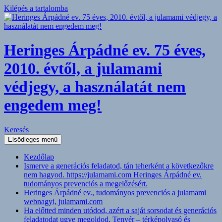
Kilépés a tartalomba
Heringes Árpádné ev. 75 éves,
2010. évtől, a julamami
védjegy, a használatát nem
engedem meg!
Keresés
Elsődleges menü
Kezdőlap
Ismerve a generációs feladatod, tán teherként a következőkre
nem hagyod. https://julamami.com Heringes Árpádné ev.
tudományos prevenciós a megelőzésért.
Heringes Árpádné ev., tudományos prevenciós a julamami
webnagyi, julamami.com
Ha előtted minden utódod, azért a saját sorsodat és generációs
feladatodat ugye megoldod. Tenyér – térképolvasó és