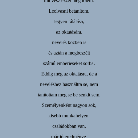
mit vesz ezzel meg tőlem.
Leolvasni betanítom,
legyen rálátása,
az oktatására,
nevelés közben is
és aztán a megbeszélt
számú emberieseket sorba.
Eddig még az oktatásra, de a
neveléshez használtra se, nem
tanítottam meg se be senkit sem.
Személyenként nagyon sok,
kisebb munkahelyen,
családokban van,
már jó eredménye.