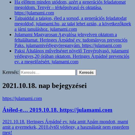
Ha előttem minden utódom, azért a generációs feladatomat
megoldom. Tenyér – térképolvasó és oktatása.
https://julamami.com
Talpaiddal a talajon, éled a sorsod, a generációs feladatodat
megoldod, julamami.hu, az talaj lehet aztán, a következőknek
a járni tanuláshoz. julamami.com
Julamami Magyarosan Agyalósa jelnyelven oktatom a
feltaláltamat. Heringes Árpádné ev. tudományos prevenciós
Paks. julamamivédjegyöreganyám. https://julamami.com
Paksi Általános műveltséget növelő Tenyérolvasó. julamami
védjegyes,20 órában oktatom. Heringes Árpádné prevenciós
ev. a megelőzésért. julamami.com
Keresés:
2021.10.18. nap bejegyzései
https://julamami.com
Átéled-e… 2019.10.18. https://julamami.com
2021.10.18.
Heringes Árpádné ev. jula amit Apám mondott, mami
amit a gyermekek, 2010.évtől védjegy, a használatát nem engedem
meg!