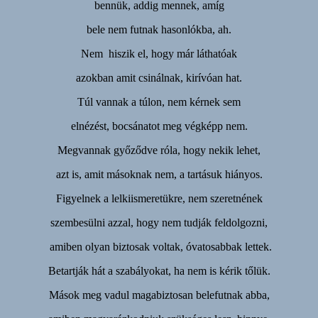
bennük, addig mennek, amíg
bele nem futnak hasonlókba, ah.
Nem hiszik el, hogy már láthatóak
azokban amit csinálnak, kirívóan hat.
Túl vannak a túlon, nem kérnek sem
elnézést, bocsánatot meg végképp nem.
Megvannak győződve róla, hogy nekik lehet,
azt is, amit másoknak nem, a tartásuk hiányos.
Figyelnek a lelkiismeretükre, nem szeretnének
szembesülni azzal, hogy nem tudják feldolgozni,
amiben olyan biztosak voltak, óvatosabbak lettek.
Betartják hát a szabályokat, ha nem is kérik tőlük.
Mások meg vadul magabiztosan belefutnak abba,