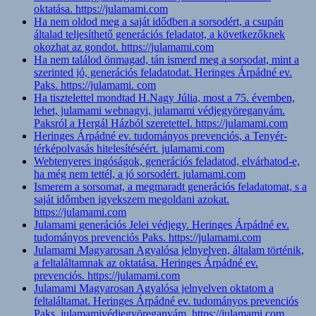
oktatása. https://julamami.com
Ha nem oldod meg a saját idődben a sorsodért, a csupán
általad teljesíthető generációs feladatot, a következőknek
okozhat az gondot. https://julamami.com
Ha nem találod önmagad, tán ismerd meg a sorsodat, mint a
szerinted jó, generációs feladatodat. Heringes Árpádné ev.
Paks. https://julamami. com
Ha tisztelettel mondtad H.Nagy Júlia, most a 75. évemben,
lehet, julamami webnagyi, julamami védjegyöreganyám.
Paksról a Hergál Házból szeretettel. https://julamami.com
Heringes Árpádné ev. tudományos prevenciós, a Tenyér-
térképolvasás hitelesítéséért. julamami.com
Webtenyeres ingóságok, generációs feladatod, elvárhatod-e,
ha még nem tettél, a jó sorsodért. julamami.com
Ismerem a sorsomat, a megmaradt generációs feladatomat, s a
saját időmben igyekszem megoldani azokat.
https://julamami.com
Julamami generációs Jelei védjegy. Heringes Árpádné ev.
tudományos prevenciós Paks. https://julamami.com
Julamami Magyarosan Agyalósa jelnyelven, általam történik,
a feltaláltamnak az oktatása. Heringes Árpádné ev.
prevenciós. https://julamami.com
Julamami Magyarosan Agyalósa jelnyelven oktatom a
feltaláltamat. Heringes Árpádné ev. tudományos prevenciós
Paks. julamamivédjegyöreganyám. https://julamami.com