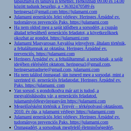
tapasztalva és tanulva is tehetnél. Hétköznap 09.00 és 14.00
között tudunk beszélni, a +36302470589 és
heringesa1@gmail.com https://julamami.com
Julamami generációs Jelei védjegy. Heringes Árpádné ev.
tudományos prevenciós Paks. https://julamami.com
Ha nem oldod meg a saját idődben a sorsodért, a csupán
általad teljesíthető generációs feladatot, a következőknek
okozhat az gondot. https://julamami.com
Julamami Magyarosan Agyalósa jelnyelven, általam történik,
a feltaláltamnak az oktatása. Heringes Árpádné ev.
prevenciós. https://julamami.com
Heringes Árpádné ev. a feltaláltammal, a sorsoknak, a saját
idejében eléréséért oktatom. heringesa1@gmail.com,
heringesarpadneje@gmail.com, julamami.com
Ha nem találod önmagad, tán ismerd meg a sorsodat, mint a
szerinted jó, generációs feladatodat. Heringes Árpádné ev.
Paks. https://julamami. com
Van sorsod, s gondolkodva már azt is tudod, a
megvalósításodra vár, a generációs feladatod.
julamamivédjegyöreganyám https://julamami.com
Megelőzésként történik a Tenyér – térképolvasó oktatásom.
2010. év óta, a julamami védjegy https://julamami.com
Julamami generációs Jelei védjegy. Heringes Árpádné ev.
tudományos prevenciós Paks. https://julamami.com
Önmagadért, a sorsodnak megfelelő életminőségedért,