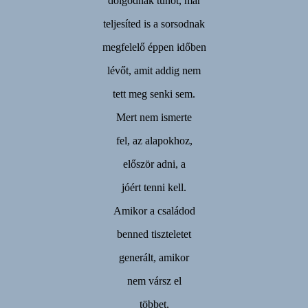
dolgodnak tűnőt, már
teljesíted is a sorsodnak
megfelelő éppen időben
lévőt, amit addig nem
tett meg senki sem.
Mert nem ismerte
fel, az alapokhoz,
először adni, a
jóért tenni kell.
Amikor a családod
benned tiszteletet
generált, amikor
nem vársz el
többet,