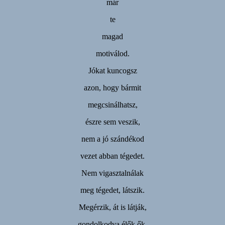
már
te
magad
motiválod.
Jókat kuncogsz
azon, hogy bármit
megcsinálhatsz,
észre sem veszik,
nem a jó szándékod
vezet abban tégedet.
Nem vigasztalnálak
meg tégedet, látszik.
Megérzik, át is látják,
gondolkodva élők ők,