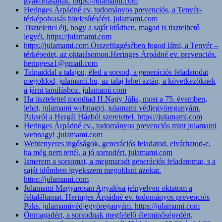
gyakorlásának. https://julamami.com
Heringes Árpádné ev. tudományos prevenciós, a Tenyér-
térképolvasás hitelesítéséért. julamami.com
Tisztelettel élj, hogy a saját idődben, magad is tisztelhető
legyél. https://julamami.com
https://julamami.com Összefüggésében fogod látni, a Tenyér –
térképedet, az oktatásomon.Heringes Árpádné ev. prevenciós.
heringesa1@gmail.com
Talpaiddal a talajon, éled a sorsod, a generációs feladatodat
megoldod, julamami.hu, az talaj lehet aztán, a következőknek
a járni tanuláshoz. julamami.com
Ha tisztelettel mondtad H.Nagy Júlia, most a 75. évemben,
lehet, julamami webnagyi, julamami védjegyöreganyám.
Paksról a Hergál Házból szeretettel. https://julamami.com
Heringes Árpádné ev., tudományos prevenciós mint julamami
webnagyi ,julamami.com
Webtenyeres ingóságok, generációs feladatod, elvárhatod-e,
ha még nem tettél, a jó sorsodért. julamami.com
Ismerem a sorsomat, a megmaradt generációs feladatomat, s a
saját időmben igyekszem megoldani azokat.
https://julamami.com
Julamami Magyarosan Agyalósa jelnyelven oktatom a
feltaláltamat. Heringes Árpádné ev. tudományos prevenciós
Paks. julamamivédjegyöreganyám. https://julamami.com
Önmagadért, a sorsodnak megfelelő életminőségedért,