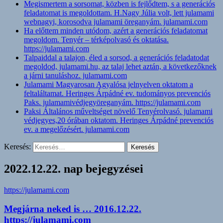
Megismertem a sorsomat, közben is fejlődtem, s a generációs
feladatomat is megoldottam. H.Nagy Júlia volt, lett julamami
webnagyi, korosodva julamami öreganyám. julamami.com
Ha előttem minden utódom, azért a generációs feladatomat
megoldom. Tenyér – térképolvasó és oktatása.
https://julamami.com
Talpaiddal a talajon, éled a sorsod, a generációs feladatodat
megoldod, julamami.hu, az talaj lehet aztán, a következőknek
a járni tanuláshoz. julamami.com
Julamami Magyarosan Agyalósa jelnyelven oktatom a
feltaláltamat. Heringes Árpádné ev. tudományos prevenciós
Paks. julamamivédjegyöreganyám. https://julamami.com
Paksi Általános műveltséget növelő Tenyérolvasó. julamami
védjegyes,20 órában oktatom. Heringes Árpádné prevenciós
ev. a megelőzésért. julamami.com
Keresés:
2022.12.22. nap bejegyzései
https://julamami.com
Megjárna neked is … 2016.12.22.
https://julamami.com