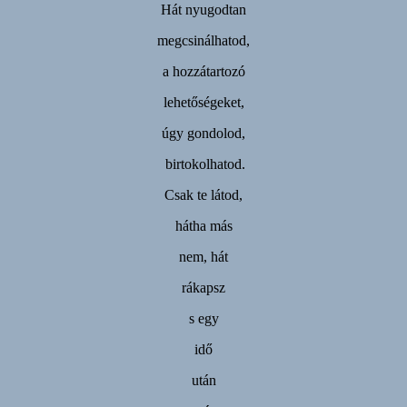
Hát nyugodtan
megcsinálhatod,
a hozzátartozó
lehetőségeket,
úgy gondolod,
birtokolhatod.
Csak te látod,
hátha más
nem, hát
rákapsz
s egy
idő
után