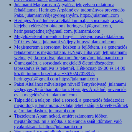
Julamami Magyarosan Agyalósa jelnyelven oktatom a
feltaláltamat. Heringes Árpádné ev. tudományos prevenciós
Paks. julamamivédjegyöreganyám. https://julamami.com
Heringes Árpádné ev. a feltaláltammal, a sorsoknak, a saját
idejében eléréséért oktatom. heringesa1@gmail.com,
heringesarpadneje@gmail.com, julamami.com
Megelőzésként történik a Tenyér – térképolvasó oktatásom.
2010. év óta, a julamami védjegy https://julamami.com
Megismertem a sorsomat, közben is fejlődtem, s a generációs
feladatomat is megoldottam. H.Nagy Júlia volt, lett julamami
webnagyi, korosodva julamami öreganyám. julamami.com
Önmagadért, a sorsodnak megfelelő életminőségedért,
tapasztalva és tanulva is tehetnél. Hétköznap 09.00 és 14.00
között tudunk beszélni, a +36302470589 és
heringesa1@gmail.com https://julamami.com
Paksi Általános műveltséget növelő Tenyérolvasó. julamami
védjegyes,20 órában oktatom. Heringes Árpádné prevenciós
ev. a megelőzésért. julamami.com
Talpaiddal a talajon, éled a sorsod, a generációs feladatodat
megoldod, julamami.hu, az talaj lehet aztán, a következőknek
a járni tanuláshoz. julamami.com
Tiszteletem Apám neked, amiért számomra időben
megtanítottad, mi a módja, a tolerancia saját időmben való
gyakorlásának. https://julamami.com
Van sorsod, s gondolkodva már azt is tudod, a