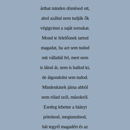
árthat minden döntésed ott,
ahol azáltal nem tudják ők
végigvinni a saját sorsukat.
Mond te felelősnek tartod
magadat, ha azt sem tudod
mit vállaltál fel, mert nem
is látod át, nem is hallod ki,
de átgondolni sem tudod.
Mindenkinek járna abból
nem rólad szól, másokról.
Esetleg lehetne a hiányt
pótolnod, megtanulnod,
hát tegyél magadért és az