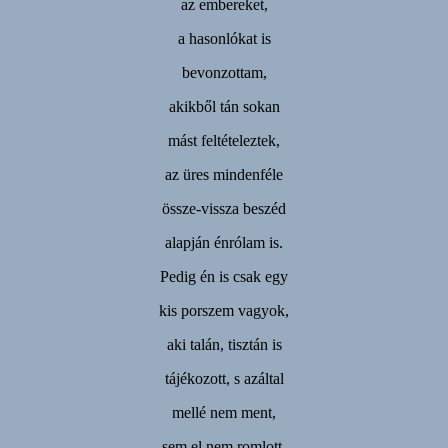
az embereket,
a hasonlókat is
bevonzottam,
akikből tán sokan
mást feltételeztek,
az üres mindenféle
össze-vissza beszéd
alapján énrólam is.
Pedig én is csak egy
kis porszem vagyok,
aki talán, tisztán is
tájékozott, s azáltal
mellé nem ment,
sem el nem romlott.