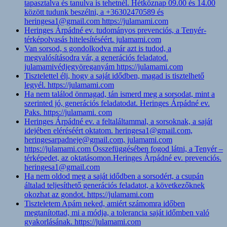
tapasztalva és tanulva is tehetnél. Hétköznap 09.00 és 14.00
között tudunk beszélni, a +36302470589 és
heringesa1@gmail.com https://julamami.com
Heringes Árpádné ev. tudományos prevenciós, a Tenyér-
térképolvasás hitelesítéséért. julamami.com
Van sorsod, s gondolkodva már azt is tudod, a
megvalósításodra vár, a generációs feladatod.
julamamivédjegyöreganyám https://julamami.com
Tisztelettel élj, hogy a saját idődben, magad is tisztelhető
legyél. https://julamami.com
Ha nem találod önmagad, tán ismerd meg a sorsodat, mint a
szerinted jó, generációs feladatodat. Heringes Árpádné ev.
Paks. https://julamami. com
Heringes Árpádné ev. a feltaláltammal, a sorsoknak, a saját
idejében eléréséért oktatom. heringesa1@gmail.com,
heringesarpadneje@gmail.com, julamami.com
https://julamami.com Összefüggésében fogod látni, a Tenyér –
térképedet, az oktatásomon.Heringes Árpádné ev. prevenciós.
heringesa1@gmail.com
Ha nem oldod meg a saját idődben a sorsodért, a csupán
általad teljesíthető generációs feladatot, a következőknek
okozhat az gondot. https://julamami.com
Tiszteletem Apám neked, amiért számomra időben
megtanítottad, mi a módja, a tolerancia saját időmben való
gyakorlásának. https://julamami.com