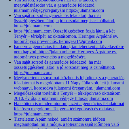
megvalósításodra vár, a generációs feladatod.
julamamivédjegyöreganyám https://julamami.com
Van saját sorsod és generációs feladatod, ha már
összefüggésében látod, a jó sorsodat meg is csinálhatod.
https://julamami.com
https://julamami.com Összefüggésében fogja látni, a két
Tenyér – térképét, az oktatásomon. Heringes Árpádné ev.
tudományos prevenciós. heringesa1@gmail.com
Ismerve a generációs feladatod, tán teherként a következőkre
nem hagyod. https://julamami.com Heringes Árpádné ev.
tudományos prevenciós a megelőzésért.
Van saját sorsod és generációs feladatod, ha már
összefüggésében látod, a jó sorsodat meg is csinálhatod.
https://julamami.com
Megismertem a sorsomat, közben is fejlődtem, s a generációs
feladatomat is megoldottam. H.Nagy Júlia volt, lett julamami
webnagyi, korosodva julamami öreganyám. julamami.com
Megelőzésként történik a Tenyér – térképolvasó oktatásom.
2010. év óta, a julamami védjegy https://julamami.com
Ha előttem is minden utódom, azért a generációs feladatomat
felelősen megoldom. Tenyér – térképolvasó és oktatása.
https://julamami.com
Tiszteletem Apám neked, amiért számomra időben
megtanítottad, mi a módja, a tolerancia saját időmben való