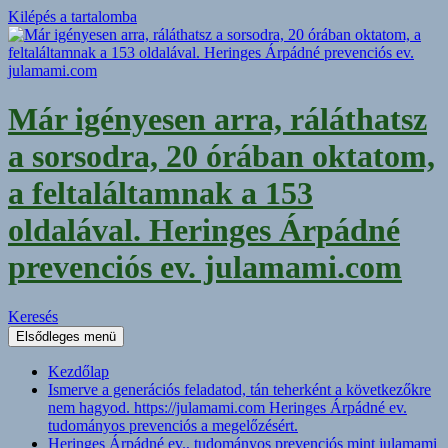
Kilépés a tartalomba
Már igényesen arra, ráláthatsz
a sorsodra, 20 órában oktatom,
a feltaláltamnak a 153
oldalával. Heringes Árpádné
prevenciós ev. julamami.com
Keresés
Elsődleges menü
Kezdőlap
Ismerve a generációs feladatod, tán teherként a következőkre
nem hagyod. https://julamami.com Heringes Árpádné ev.
tudományos prevenciós a megelőzésért.
Heringes Árpádné ev., tudományos prevenciós mint julamami