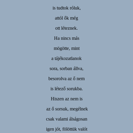
is tudtok róluk,
attól ők még
ott léteznek.
Ha nincs más
mögötte, mint
a tájékozatlanok
sora, sorban állva,
besorolva az ő nem
is létező sorukba.
Hiszen az nem is
az ő sorsuk, megélnek
csak valami álságosan
igen jót, fölöttük valót