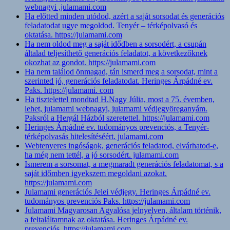
webnagyi ,julamami.com
Ha előtted minden utódod, azért a saját sorsodat és generációs
feladatodat ugye megoldod. Tenyér – térképolvasó és
oktatása. https://julamami.com
Ha nem oldod meg a saját idődben a sorsodért, a csupán
általad teljesíthető generációs feladatot, a következőknek
okozhat az gondot. https://julamami.com
Ha nem találod önmagad, tán ismerd meg a sorsodat, mint a
szerinted jó, generációs feladatodat. Heringes Árpádné ev.
Paks. https://julamami. com
Ha tisztelettel mondtad H.Nagy Júlia, most a 75. évemben,
lehet, julamami webnagyi, julamami védjegyöreganyám.
Paksról a Hergál Házból szeretettel. https://julamami.com
Heringes Árpádné ev. tudományos prevenciós, a Tenyér-
térképolvasás hitelesítéséért. julamami.com
Webtenyeres ingóságok, generációs feladatod, elvárhatod-e,
ha még nem tettél, a jó sorsodért. julamami.com
Ismerem a sorsomat, a megmaradt generációs feladatomat, s a
saját időmben igyekszem megoldani azokat.
https://julamami.com
Julamami generációs Jelei védjegy. Heringes Árpádné ev.
tudományos prevenciós Paks. https://julamami.com
Julamami Magyarosan Agyalósa jelnyelven, általam történik,
a feltaláltamnak az oktatása. Heringes Árpádné ev.
prevenciós. https://julamami.com