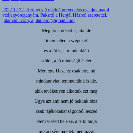
2022.12.22.
Heringes Árpádné prevenciós ev. ajulamami
védjegyöreganyám. Paksról a Hergál Házból szeretettel.
julamami.com, ajulamami@gmail.com
Megjárna neked is, aki ide
teremtetted a szépeket
és a jót is, a mindenkiért
szólót, a jó minőségű életet.
Mert egy Haza ez csak egy, mi
mindannyian teremtettünk is ide,
akik tevékenyen alkottuk ezt meg.
Ugye azt ami nem jó nekünk biza,
csak tájékozatlanságodból teszed.
Nem viszed bele se, a te ki tudja
mikori sérelmeidet, mert azzal