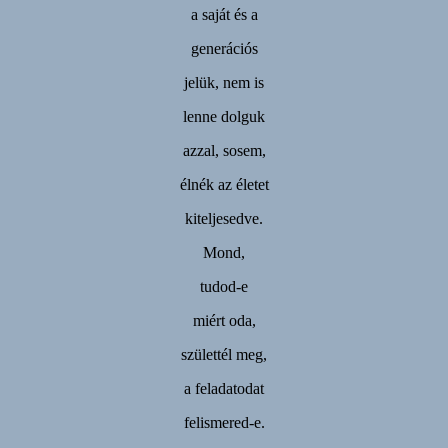
a saját és a
generációs
jelük, nem is
lenne dolguk
azzal, sosem,
élnék az életet
kiteljesedve.
Mond,
tudod-e
miért oda,
születtél meg,
a feladatodat
felismered-e.