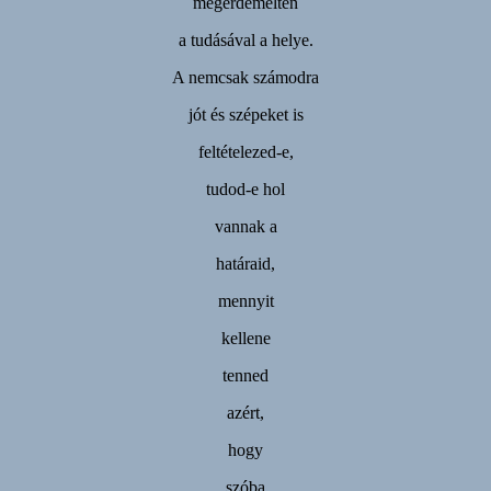
megérdemelten
a tudásával a helye.
A nemcsak számodra
jót és szépeket is
feltételezed-e,
tudod-e hol
vannak a
határaid,
mennyit
kellene
tenned
azért,
hogy
szóba