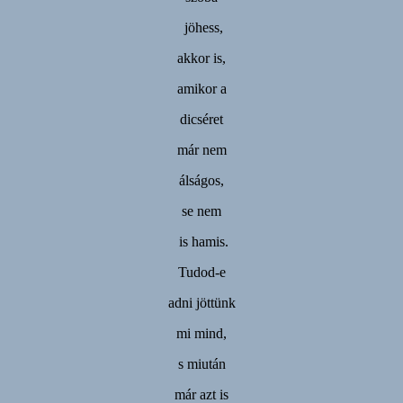
jöhess,
akkor is,
amikor a
dicséret
már nem
álságos,
se nem
is hamis.
Tudod-e
adni jöttünk
mi mind,
s miután
már azt is