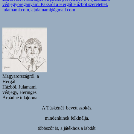
védjegyöreganyám. Paksról a Hergál Házból szeretettel.
julamami.com, ajulamami@gmail.com
Magyarországról, a
Hergál
Házból. Julamami
védjegy, Heringes
Árpádné tulajdona.
A Tüskénél bevett szokás,
mindenkinek felkínálja,
többszőr is, a játékhoz a labdát.