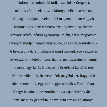
Tudom nem mindenki tudja tisztelni az öregeket,
nem is várom el, hiszen könnyen elbánhat velem.
A magam kínján neveltem fel magamat, nem vagyok
informatikus, nem ismerem azt a nyelvet, tiszteletem.
Amikor szűrés nélkül gyakorolja felém, azt is megoldom,
a magam módján, tanulhatna belőle, az ember gondolkodik.
A hivatásunkat, a munkánkat mind magunk szervezzük és
igyekszünk itt túlélni, sorstalanná nem szeretnénk lenni,
ha nem nagy kérés lenne, némi tiszteletet kérnénk érte.
Mi ide születtünk, itt szeretnénk megélni azt, hogy amit
ide teremtettünk, egyszer megjár nekünk a Hazánkban.
Ha így haladnak, beszorulhatunk a saját Hazánk általi,
nem magunk generálta, hozzá nem értésükbe, hinnye.