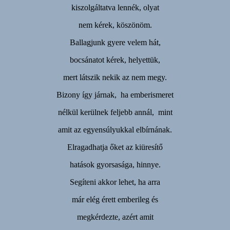
kiszolgáltatva lennék, olyat
nem kérek, köszönöm.
Ballagjunk gyere velem hát,
bocsánatot kérek, helyettük,
mert látszik nekik az nem megy.
Bizony így járnak, ha emberismeret
nélkül kerülnek feljebb annál, mint
amit az egyensúlyukkal elbírnának.
Elragadhatja őket az kiüresítő
hatások gyorsasága, hinnye.
Segíteni akkor lehet, ha arra
már elég érett emberileg és
megkérdezte, azért amit