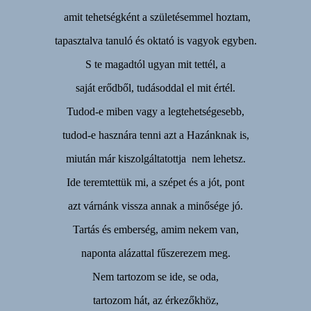
amit tehetségként a születésemmel hoztam,
tapasztalva tanuló és oktató is vagyok egyben.
S te magadtól ugyan mit tettél, a
saját erődből, tudásoddal el mit értél.
Tudod-e miben vagy a legtehetségesebb,
tudod-e hasznára tenni azt a Hazánknak is,
miután már kiszolgáltatottja nem lehetsz.
Ide teremtettük mi, a szépet és a jót, pont
azt várnánk vissza annak a minősége jó.
Tartás és emberség, amim nekem van,
naponta alázattal fűszerezem meg.
Nem tartozom se ide, se oda,
tartozom hát, az érkezőkhöz,