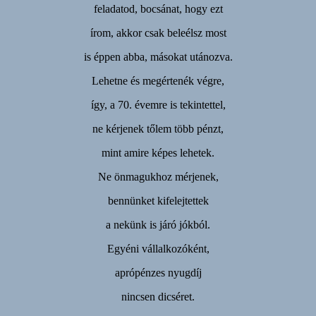
feladatod, bocsánat, hogy ezt
írom, akkor csak beleélsz most
is éppen abba, másokat utánozva.
Lehetne és megértenék végre,
így, a 70. évemre is tekintettel,
ne kérjenek tőlem több pénzt,
mint amire képes lehetek.
Ne önmagukhoz mérjenek,
bennünket kifelejtettek
a nekünk is járó jókból.
Egyéni vállalkozóként,
aprópénzes nyugdíj
nincsen dicséret.