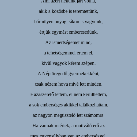
Ami azért nekünk járt volna,
akik a közösbe is teremtettünk,
bármilyen anyagi síkon is vagyunk,
értjük egymást emberesedünk.
Az ismertségemet mind,
a tehetségemmel értem el,
kívül vagyok kérem szépen.
A Nép öregedő gyermekekként,
csak nézem hova mivé lett minden.
Hazaszerető lettem, el nem kerülhettem,
a sok emberséges akikkel találkozhattam,
az nagyon megtisztelő lett számomra.
Ha vannak miértek, a motiváló erő az
meg egyensúlyban van az emberséggel.