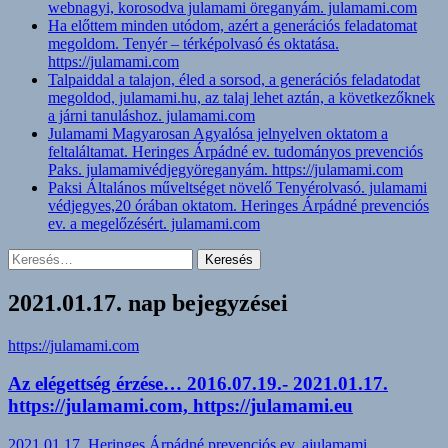
webnagyi, korosodva julamami öreganyám. julamami.com
Ha előttem minden utódom, azért a generációs feladatomat
megoldom. Tenyér – térképolvasó és oktatása.
https://julamami.com
Talpaiddal a talajon, éled a sorsod, a generációs feladatodat
megoldod, julamami.hu, az talaj lehet aztán, a következőknek
a járni tanuláshoz. julamami.com
Julamami Magyarosan Agyalósa jelnyelven oktatom a
feltaláltamat. Heringes Árpádné ev. tudományos prevenciós
Paks. julamamivédjegyöreganyám. https://julamami.com
Paksi Általános műveltséget növelő Tenyérolvasó. julamami
védjegyes,20 órában oktatom. Heringes Árpádné prevenciós
ev. a megelőzésért. julamami.com
Keresés:
2021.01.17. nap bejegyzései
https://julamami.com
Az elégettség érzése… 2016.07.19.- 2021.01.17.
https://julamami.com, https://julamami.eu
2021.01.17.
Heringes Árpádné prevenciós ev. ajulamami