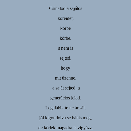
Csinálod a sajátos
köreidet,
körbe
körbe,
s nem is
sejted,
hogy
mit üzenne,
a saját sejted, a
generációs jeled.
Legalább te ne ártsál,
jól kigondolva se bánts meg,
de kérlek magadra is vigyázz.