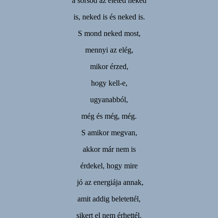
a sorsod az életed neked
is, neked is és neked is.
S mond neked most,
mennyi az elég,
mikor érzed,
hogy kell-e,
ugyanabból,
még és még, még.
S amikor megvan,
akkor már nem is
érdekel, hogy mire
jó az energiája annak,
amit addig beletettél,
sikert el nem érhettél.