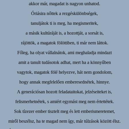
akkor már, magadat is nagyon unhatod.
Óriásira nőttek a rezgéskülönbségek,
tanuljátok ti is meg, ha megismeritek,
a másik kultúráját is, a hozottját, a sorsát is,
rájöttök, a magatok fölöttiben, ti már nem láttok.
Főleg, ha olyat vállalnátok, ami meghaladja mindazt
amit a tanult tudásotok adhat, mert ha a könnyűben
vagytok, magatok fölé helyezve, hát nem gondolom,
hogy annak megfelelően emberesednétek, hinnye.
A generációsan hozott feladataitokat, jelzéseiteket is,
felismerhetnétek, s amiért egymást meg nem értettétek.
Sok tízezer ember tisztelt meg és lett emberismeretemet,
miről beszélsz, ha te magad nem így, már túlzások között élsz.