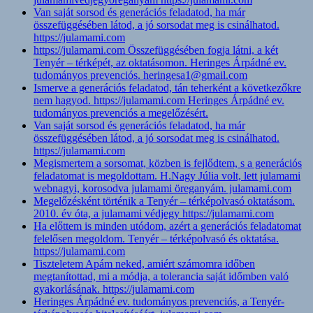
Van saját sorsod és generációs feladatod, ha már
összefüggésében látod, a jó sorsodat meg is csinálhatod.
https://julamami.com
https://julamami.com Összefüggésében fogja látni, a két
Tenyér – térképét, az oktatásomon. Heringes Árpádné ev.
tudományos prevenciós. heringesa1@gmail.com
Ismerve a generációs feladatod, tán teherként a következőkre
nem hagyod. https://julamami.com Heringes Árpádné ev.
tudományos prevenciós a megelőzésért.
Van saját sorsod és generációs feladatod, ha már
összefüggésében látod, a jó sorsodat meg is csinálhatod.
https://julamami.com
Megismertem a sorsomat, közben is fejlődtem, s a generációs
feladatomat is megoldottam. H.Nagy Júlia volt, lett julamami
webnagyi, korosodva julamami öreganyám. julamami.com
Megelőzésként történik a Tenyér – térképolvasó oktatásom.
2010. év óta, a julamami védjegy https://julamami.com
Ha előttem is minden utódom, azért a generációs feladatomat
felelősen megoldom. Tenyér – térképolvasó és oktatása.
https://julamami.com
Tiszteletem Apám neked, amiért számomra időben
megtanítottad, mi a módja, a tolerancia saját időmben való
gyakorlásának. https://julamami.com
Heringes Árpádné ev. tudományos prevenciós, a Tenyér-