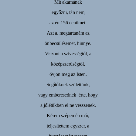
Mit akarnának
legyőzni, tán nem,
az én 156 centimet.
Azt a, megtartanám az
önbecsülésemet, hinnye.
Viszont a szívességtől, a
középszerűségtől,
óvjon meg az Isten.
Segítőknek születtünk,
vagy emberesednek érte, hogy
a jólétükben el ne vesszenek.
Kérem szépen én már,
teljesítettem egyszer, a