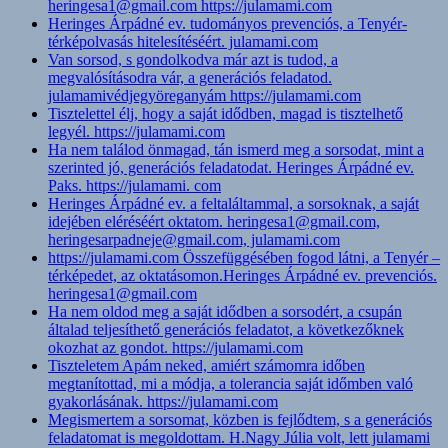
heringesa1@gmail.com https://julamami.com
Heringes Árpádné ev. tudományos prevenciós, a Tenyér-
térképolvasás hitelesítéséért. julamami.com
Van sorsod, s gondolkodva már azt is tudod, a
megvalósításodra vár, a generációs feladatod.
julamamivédjegyöreganyám https://julamami.com
Tisztelettel élj, hogy a saját idődben, magad is tisztelhető
legyél. https://julamami.com
Ha nem találod önmagad, tán ismerd meg a sorsodat, mint a
szerinted jó, generációs feladatodat. Heringes Árpádné ev.
Paks. https://julamami. com
Heringes Árpádné ev. a feltaláltammal, a sorsoknak, a saját
idejében eléréséért oktatom. heringesa1@gmail.com,
heringesarpadneje@gmail.com, julamami.com
https://julamami.com Összefüggésében fogod látni, a Tenyér –
térképedet, az oktatásomon.Heringes Árpádné ev. prevenciós.
heringesa1@gmail.com
Ha nem oldod meg a saját idődben a sorsodért, a csupán
általad teljesíthető generációs feladatot, a következőknek
okozhat az gondot. https://julamami.com
Tiszteletem Apám neked, amiért számomra időben
megtanítottad, mi a módja, a tolerancia saját időmben való
gyakorlásának. https://julamami.com
Megismertem a sorsomat, közben is fejlődtem, s a generációs
feladatomat is megoldottam. H.Nagy Júlia volt, lett julamami