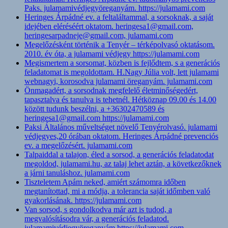
Paks. julamamivédjegyöreganyám. https://julamami.com
Heringes Árpádné ev. a feltaláltammal, a sorsoknak, a saját
idejében eléréséért oktatom. heringesa1@gmail.com,
heringesarpadneje@gmail.com, julamami.com
Megelőzésként történik a Tenyér – térképolvasó oktatásom.
2010. év óta, a julamami védjegy https://julamami.com
Megismertem a sorsomat, közben is fejlődtem, s a generációs
feladatomat is megoldottam. H.Nagy Júlia volt, lett julamami
webnagyi, korosodva julamami öreganyám. julamami.com
Önmagadért, a sorsodnak megfelelő életminőségedért,
tapasztalva és tanulva is tehetnél. Hétköznap 09.00 és 14.00
között tudunk beszélni, a +36302470589 és
heringesa1@gmail.com https://julamami.com
Paksi Általános műveltséget növelő Tenyérolvasó. julamami
védjegyes,20 órában oktatom. Heringes Árpádné prevenciós
ev. a megelőzésért. julamami.com
Talpaiddal a talajon, éled a sorsod, a generációs feladatodat
megoldod, julamami.hu, az talaj lehet aztán, a következőknek
a járni tanuláshoz. julamami.com
Tiszteletem Apám neked, amiért számomra időben
megtanítottad, mi a módja, a tolerancia saját időmben való
gyakorlásának. https://julamami.com
Van sorsod, s gondolkodva már azt is tudod, a
megvalósításodra vár, a generációs feladatod.
julamamivédjegyöreganyám https://julamami.com