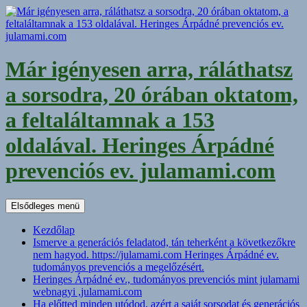
Kilépés
a
tartalomba
Már igényesen arra, ráláthatsz
a sorsodra, 20 órában oktatom,
a feltaláltamnak a 153
oldalával. Heringes Árpádné
prevenciós ev. julamami.com
Keresés
Elsődleges menü
Kezdőlap
Ismerve a generációs feladatod, tán teherként a következőkre
nem hagyod. https://julamami.com Heringes Árpádné ev.
tudományos prevenciós a megelőzésért.
Heringes Árpádné ev., tudományos prevenciós mint julamami
webnagyi ,julamami.com
Ha előtted minden utódod, azért a saját sorsodat és generációs