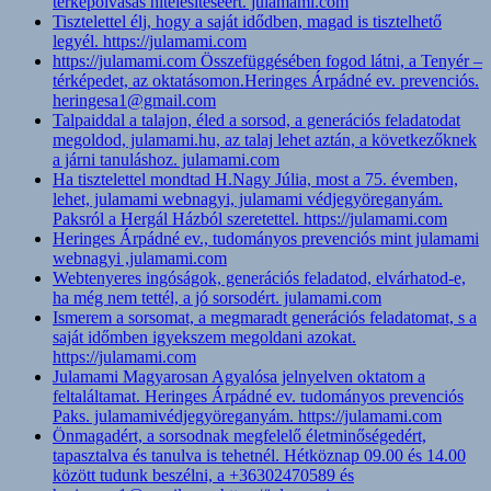
térképolvasás hitelesítéséért. julamami.com
Tisztelettel élj, hogy a saját idődben, magad is tisztelhető
legyél. https://julamami.com
https://julamami.com Összefüggésében fogod látni, a Tenyér –
térképedet, az oktatásomon.Heringes Árpádné ev. prevenciós.
heringesa1@gmail.com
Talpaiddal a talajon, éled a sorsod, a generációs feladatodat
megoldod, julamami.hu, az talaj lehet aztán, a következőknek
a járni tanuláshoz. julamami.com
Ha tisztelettel mondtad H.Nagy Júlia, most a 75. évemben,
lehet, julamami webnagyi, julamami védjegyöreganyám.
Paksról a Hergál Házból szeretettel. https://julamami.com
Heringes Árpádné ev., tudományos prevenciós mint julamami
webnagyi ,julamami.com
Webtenyeres ingóságok, generációs feladatod, elvárhatod-e,
ha még nem tettél, a jó sorsodért. julamami.com
Ismerem a sorsomat, a megmaradt generációs feladatomat, s a
saját időmben igyekszem megoldani azokat.
https://julamami.com
Julamami Magyarosan Agyalósa jelnyelven oktatom a
feltaláltamat. Heringes Árpádné ev. tudományos prevenciós
Paks. julamamivédjegyöreganyám. https://julamami.com
Önmagadért, a sorsodnak megfelelő életminőségedért,
tapasztalva és tanulva is tehetnél. Hétköznap 09.00 és 14.00
között tudunk beszélni, a +36302470589 és