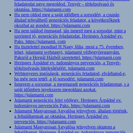
feladatodat ugye megoldod. Tenyér – térképolvasó és
oktatása. https://julamami.com
Ha nem oldod meg a saját idődben a sorsodért, a csupán
általad teljesíthető generációs feladatot, a következőknek
okozhat az gondot. https://julamami.com
Ha nem találod önmagad, tán ismerd meg a sorsodat, mint a
szerinted jó, generációs feladatodat. Heringes Árpádné ev.
Paks. https://julamami. com
Ha tisztelettel mondtad H.Nagy Júlia, most a 75. évemben,
lehet, julamami webnagyi, julamami védjegyöreganyám.
Paksról a Hergál Házból szeretettel. https://julamami.com
Heringes Árpádné ev. tudományos prevenciós, a Tenyér-
térképolvasás hitelesítéséért. julamami.com
Webtenyeres ingóságok, generációs feladatod, elvárhatod-e,
ha még nem tettél, a jó sorsodért. julamami.com
Ismerem a sorsomat, a megmaradt generációs feladatomat, s a
saját időmben igyekszem megoldani azokat.
https://julamami.com
Julamami generációs Jelei védjegy. Heringes Árpádné ev.
tudományos prevenciós Paks. https://julamami.com
Julamami Magyarosan Agyalósa jelnyelven, általam történik,
a feltaláltamnak az oktatása. Heringes Árpádné ev.
prevenciós. https://julamami.com
Julamami Magyarosan Agyalósa jelnyelven oktatom a
feltaláltamat. Heringes Árpádné ev. tudományos prevenciós