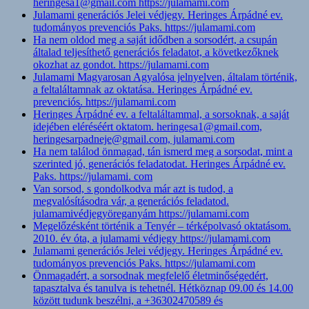
heringesa1@gmail.com https://julamami.com
Julamami generációs Jelei védjegy. Heringes Árpádné ev.
tudományos prevenciós Paks. https://julamami.com
Ha nem oldod meg a saját idődben a sorsodért, a csupán
általad teljesíthető generációs feladatot, a következőknek
okozhat az gondot. https://julamami.com
Julamami Magyarosan Agyalósa jelnyelven, általam történik,
a feltaláltamnak az oktatása. Heringes Árpádné ev.
prevenciós. https://julamami.com
Heringes Árpádné ev. a feltaláltammal, a sorsoknak, a saját
idejében eléréséért oktatom. heringesa1@gmail.com,
heringesarpadneje@gmail.com, julamami.com
Ha nem találod önmagad, tán ismerd meg a sorsodat, mint a
szerinted jó, generációs feladatodat. Heringes Árpádné ev.
Paks. https://julamami. com
Van sorsod, s gondolkodva már azt is tudod, a
megvalósításodra vár, a generációs feladatod.
julamamivédjegyöreganyám https://julamami.com
Megelőzésként történik a Tenyér – térképolvasó oktatásom.
2010. év óta, a julamami védjegy https://julamami.com
Julamami generációs Jelei védjegy. Heringes Árpádné ev.
tudományos prevenciós Paks. https://julamami.com
Önmagadért, a sorsodnak megfelelő életminőségedért,
tapasztalva és tanulva is tehetnél. Hétköznap 09.00 és 14.00
között tudunk beszélni, a +36302470589 és