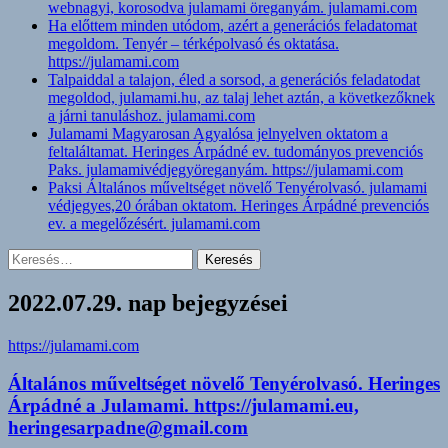
webnagyi, korosodva julamami öreganyám. julamami.com
Ha előttem minden utódom, azért a generációs feladatomat
megoldom. Tenyér – térképolvasó és oktatása.
https://julamami.com
Talpaiddal a talajon, éled a sorsod, a generációs feladatodat
megoldod, julamami.hu, az talaj lehet aztán, a következőknek
a járni tanuláshoz. julamami.com
Julamami Magyarosan Agyalósa jelnyelven oktatom a
feltaláltamat. Heringes Árpádné ev. tudományos prevenciós
Paks. julamamivédjegyöreganyám. https://julamami.com
Paksi Általános műveltséget növelő Tenyérolvasó. julamami
védjegyes,20 órában oktatom. Heringes Árpádné prevenciós
ev. a megelőzésért. julamami.com
Keresés:
2022.07.29. nap bejegyzései
https://julamami.com
Általános műveltséget növelő Tenyérolvasó. Heringes
Árpádné a Julamami. https://julamami.eu,
heringesarpadne@gmail.com