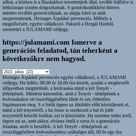
https://julamami.com Ismerve a
generációs feladatod, tán teherként a
következőkre nem hagyod.
https://julamami.com
Ismerve
Heringes Árpádné prevenciós egyéni vállalkozó, a JULAMAMI
a
védjegy. Ha felhív, 08.00 és 18.00 óra között, azután a megbeszélt
generációs
időpontban megtörténik, a leolvasása mind a két Tenyér -
feladatod,
térképének. Mindent kimondok, amit a Tenyér - térképének a
tán
leolvasásakor ott összefüggésében látok és azt, érthetően
teherként
fogalmazom meg. S a fotók éppen az átküldés előtt készüljenek el,
a
mind a két tenyeréről, s ha össze is szerkeszti a bal és jobb
következőkre
tenyereiről készült fotókat, azt is köszönöm. Ha szeretne tudni arról,
nem
éppen mi az, amit akkor, elvárna öntől a sorsa és a generációs
hagyod.
feladata, arról is beszélek. A két Tenyér - térképének az
összefüggésében leolvasásomhoz szükséges idő, fél és egy óra