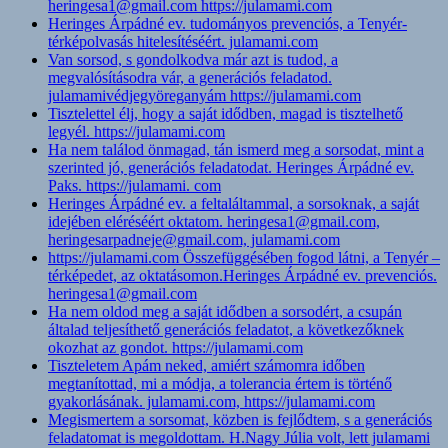
heringesa1@gmail.com https://julamami.com
Heringes Árpádné ev. tudományos prevenciós, a Tenyér-
térképolvasás hitelesítéséért. julamami.com
Van sorsod, s gondolkodva már azt is tudod, a
megvalósításodra vár, a generációs feladatod.
julamamivédjegyöreganyám https://julamami.com
Tisztelettel élj, hogy a saját idődben, magad is tisztelhető
legyél. https://julamami.com
Ha nem találod önmagad, tán ismerd meg a sorsodat, mint a
szerinted jó, generációs feladatodat. Heringes Árpádné ev.
Paks. https://julamami. com
Heringes Árpádné ev. a feltaláltammal, a sorsoknak, a saját
idejében eléréséért oktatom. heringesa1@gmail.com,
heringesarpadneje@gmail.com, julamami.com
https://julamami.com Összefüggésében fogod látni, a Tenyér –
térképedet, az oktatásomon.Heringes Árpádné ev. prevenciós.
heringesa1@gmail.com
Ha nem oldod meg a saját idődben a sorsodért, a csupán
általad teljesíthető generációs feladatot, a következőknek
okozhat az gondot. https://julamami.com
Tiszteletem Apám neked, amiért számomra időben
megtanítottad, mi a módja, a tolerancia értem is történő
gyakorlásának. julamami.com, https://julamami.com
Megismertem a sorsomat, közben is fejlődtem, s a generációs
feladatomat is megoldottam. H.Nagy Júlia volt, lett julamami