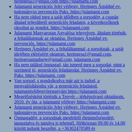
heringesa1@gmail.com https://julamami.com
Julamami generációs Jelei védjegy. Heringes Árpádné ev.
tudományos prevenciós Paks. https://julamami.com
Ha nem oldod meg a saját idődben a sorsodért, a csupán
általad teljesíthető generációs feladatot, a következőknek
okozhat az gondot. https://julamami.com
Julamami Magyarosan Agyalósa jelnyelven, általam történik,
a feltaláltamnak az oktatása. Heringes Árpádné ev.
prevenciós. https://julamami.com
Heringes Árpádné ev. a feltaláltammal, a sorsoknak, a saját
idejében eléréséért oktatom. heringesa1@gmail.com,
heringesarpadneje@gmail.com, julamami.com
Ha nem találod önmagad, tán ismerd meg a sorsodat, mint a
szerinted jó, generációs feladatodat. Heringes Árpádné ev.
Paks. https://julamami. com
Van sorsod, s gondolkodva már azt is tudod, a
megvalósításodra vár, a generációs feladatod.
julamamivédjegyöreganyám https://julamami.com
Megelőzésként történik a Tenyér – térképolvasó oktatásom.
2010. év óta, a julamami védjegy https://julamami.com
Julamami generációs Jelei védjegy. Heringes Árpádné ev.
tudományos prevenciós Paks. https://julamami.com
Önmagadért, a sorsodnak megfelelő életminőségedért,
tapasztalva és tanulva is tehetnél. Hétköznap 09.00 és 14.00
között tudunk beszélni, a +36302470589 és