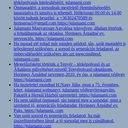
térképolvasás hitelesítéséért. julamami.com
Önmagadért, a sorsodnak megfelelő életminőségedért,
tapasztalva és tanulva is tehetnél. Hétköznap 09.00 és 14.00
között tudunk beszélni, a +36302470589 és
heringesa1@gmail.com https://julamami.com
Julamami Magyarosan Agyalósa jelnyelven, általam történik,
a feltaláltamnak az oktatása. Heringes Árpádné ev.
prevenciós. https://julamami.com
Ha magad elé toltad már minden utódod, tán, saját magadért is
teljesítened szükséges, a sorsod és generációs feladatod, az
önbecsülésedért szükséges ám azt megcsinálnod.
julamami.com
Megelőzésként történik a Tenyér – térképolvasó és az
Általános műveltséget növelő Tenyérolvasó oktatásom.
Heringes Árpádné nevemen,2010. év óta, a julamami védjegy
https://julamami.com
Ha tisztelettel mondtad H.Nagy Júlia, most a 75. évemben,
lehet, julamami webnagyi, julamami védjegyöreganyám.
Paksról a Hergál Házból szeretettel. https://julamami.com
Ha nem találod önmagad, tán ismerd meg a sorsodat, mint a
szerinted jó, generációs feladatodat. Heringes Árpádné ev.
Paks. https://julamami. com
Van saját sorsod és generációs feladatod, ha már
összefüggésében látod, a jó sorsodat meg is csinálhatod.
https://julamami.com