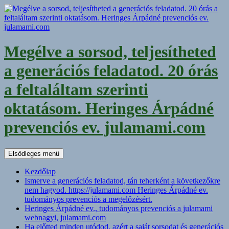
Kilépés
a
tartalomba
Megélve a sorsod, teljesítheted
a generációs feladatod. 20 órás
a feltaláltam szerinti
oktatásom. Heringes Árpádné
prevenciós ev. julamami.com
Keresés
Elsődleges menü
Kezdőlap
Ismerve a generációs feladatod, tán teherként a következőkre
nem hagyod. https://julamami.com Heringes Árpádné ev.
tudományos prevenciós a megelőzésért.
Heringes Árpádné ev., tudományos prevenciós a julamami
webnagyi, julamami.com
Ha előtted minden utódod, azért a saját sorsodat és generációs