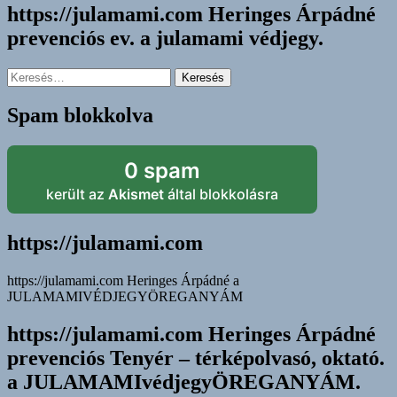
Heringes
https://julamami.com Heringes Árpádné
Árpádné
prevenciós ev. a julamami védjegy.
a
JULAMAMI
védjegy.
Keresés:
Spam blokkolva
0 spam
került az
Akismet
által blokkolásra
https://julamami.com
https://julamami.com Heringes Árpádné a
JULAMAMIVÉDJEGYÖREGANYÁM
https://julamami.com Heringes Árpádné
prevenciós Tenyér – térképolvasó, oktató.
a JULAMAMIvédjegyÖREGANYÁM.