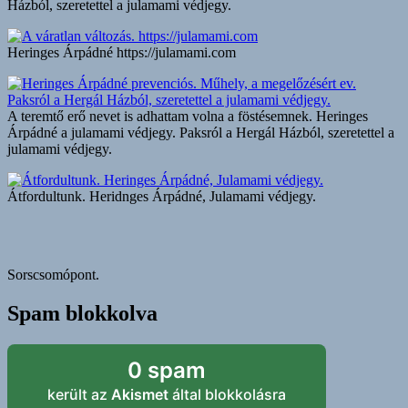
Házból, szeretettel a julamami védjegy.
Heringes Árpádné https://julamami.com
A teremtő erő nevet is adhattam volna a föstésemnek. Heringes
Árpádné a julamami védjegy. Paksról a Hergál Házból, szeretettel a
julamami védjegy.
Átfordultunk. Heridnges Árpádné, Julamami védjegy.
Sorscsomópont.
Spam blokkolva
0 spam
került az
Akismet
által blokkolásra