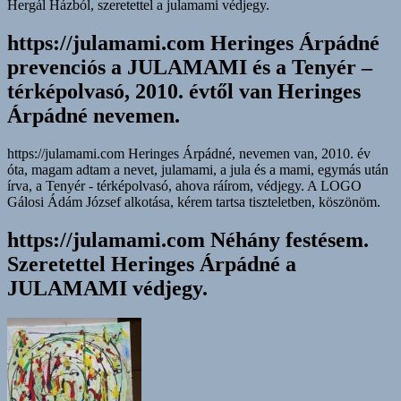
Hergál Házból, szeretettel a julamami védjegy.
https://julamami.com Heringes Árpádné
prevenciós a JULAMAMI és a Tenyér –
térképolvasó, 2010. évtől van Heringes
Árpádné nevemen.
https://julamami.com Heringes Árpádné, nevemen van, 2010. év
óta, magam adtam a nevet, julamami, a jula és a mami, egymás után
írva, a Tenyér - térképolvasó, ahova ráírom, védjegy. A LOGO
Gálosi Ádám József alkotása, kérem tartsa tiszteletben, köszönöm.
https://julamami.com Néhány festésem.
Szeretettel Heringes Árpádné a
JULAMAMI védjegy.