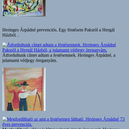
Heringes Árpádné prevenciós. Egy föstésem Paksról a Hergál
Házból. .
Átfordultunk címet adtam a festésemnek. Heringes Árpádné, a
julamami védjegy öreganyám.