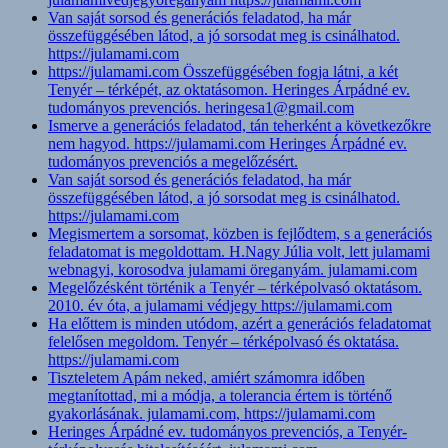
Van saját sorsod és generációs feladatod, ha már
összefüggésében látod, a jó sorsodat meg is csinálhatod.
https://julamami.com
https://julamami.com Összefüggésében fogja látni, a két
Tenyér – térképét, az oktatásomon. Heringes Árpádné ev.
tudományos prevenciós. heringesa1@gmail.com
Ismerve a generációs feladatod, tán teherként a következőkre
nem hagyod. https://julamami.com Heringes Árpádné ev.
tudományos prevenciós a megelőzésért.
Van saját sorsod és generációs feladatod, ha már
összefüggésében látod, a jó sorsodat meg is csinálhatod.
https://julamami.com
Megismertem a sorsomat, közben is fejlődtem, s a generációs
feladatomat is megoldottam. H.Nagy Júlia volt, lett julamami
webnagyi, korosodva julamami öreganyám. julamami.com
Megelőzésként történik a Tenyér – térképolvasó oktatásom.
2010. év óta, a julamami védjegy https://julamami.com
Ha előttem is minden utódom, azért a generációs feladatomat
felelősen megoldom. Tenyér – térképolvasó és oktatása.
https://julamami.com
Tiszteletem Apám neked, amiért számomra időben
megtanítottad, mi a módja, a tolerancia értem is történő
gyakorlásának. julamami.com, https://julamami.com
Heringes Árpádné ev. tudományos prevenciós, a Tenyér-