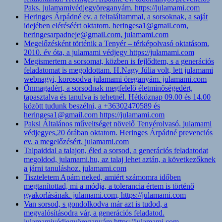
Paks. julamamivédjegyöreganyám. https://julamami.com
Heringes Árpádné ev. a feltaláltammal, a sorsoknak, a saját
idejében eléréséért oktatom. heringesa1@gmail.com,
heringesarpadneje@gmail.com, julamami.com
Megelőzésként történik a Tenyér – térképolvasó oktatásom.
2010. év óta, a julamami védjegy https://julamami.com
Megismertem a sorsomat, közben is fejlődtem, s a generációs
feladatomat is megoldottam. H.Nagy Júlia volt, lett julamami
webnagyi, korosodva julamami öreganyám. julamami.com
Önmagadért, a sorsodnak megfelelő életminőségedért,
tapasztalva és tanulva is tehetnél. Hétköznap 09.00 és 14.00
között tudunk beszélni, a +36302470589 és
heringesa1@gmail.com https://julamami.com
Paksi Általános műveltséget növelő Tenyérolvasó. julamami
védjegyes,20 órában oktatom. Heringes Árpádné prevenciós
ev. a megelőzésért. julamami.com
Talpaiddal a talajon, éled a sorsod, a generációs feladatodat
megoldod, julamami.hu, az talaj lehet aztán, a következőknek
a járni tanuláshoz. julamami.com
Tiszteletem Apám neked, amiért számomra időben
megtanítottad, mi a módja, a tolerancia értem is történő
gyakorlásának. julamami.com, https://julamami.com
Van sorsod, s gondolkodva már azt is tudod, a
megvalósításodra vár, a generációs feladatod.
julamamivédjegyöreganyám https://julamami.com