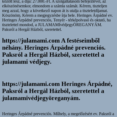
között lesz, a díja: 27.000.-Ft. A szolgáltatásom befejeztével, az
elköszönésemkor, elmondom a számla számát. Kérem, tiszteljen
meg azzal, hogy a következő napon át is utalja a tiszteletdíjamat.
Köszönöm. Kérem a megjegyzésbe írja bele. Heringes Árpádné ev.
Heringes Árpádné prevenciós, Tenyér - térképolvasó és oktató, ha
tisztelettel mondod, a JULAMAMIvédjegyÖREGANYÁM.
Paksról a Hergál Házból, szeretettel.
https://julamami.com A festéseimből
néhány. Heringes Árpádné prevenciós.
Paksról a Hergál Házból, szeretettel a
julamami védjegy.
https://julamami.com Heringes Árpádné,
Paksról a Hergál Házból, szeretettel a
julamamivédjegyöreganyám.
Heringes Árpádné prevenciós. Műhely, a megelőzésért ev. Paksról a