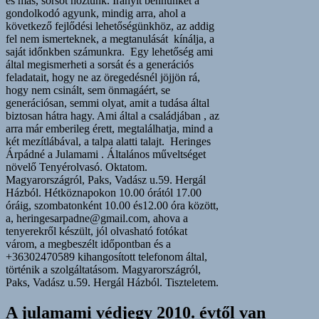
és más, sorsot hoztunk. Irányít bennünket a
gondolkodó agyunk, mindig arra, ahol a
következő fejlődési lehetőségünkhöz, az addig
fel nem ismerteknek, a megtanulását kínálja, a
saját időnkben számunkra. Egy lehetőség ami
által megismerheti a sorsát és a generációs
feladatait, hogy ne az öregedésnél jöjjön rá,
hogy nem csinált, sem önmagáért, se
generációsan, semmi olyat, amit a tudása által
biztosan hátra hagy. Ami által a családjában , az
arra már emberileg érett, megtalálhatja, mind a
két mezítlábával, a talpa alatti talajt. Heringes
Árpádné a Julamami . Általános műveltséget
növelő Tenyérolvasó. Oktatom.
Magyarországról, Paks, Vadász u.59. Hergál
Házból. Hétköznapokon 10.00 órától 17.00
óráig, szombatonként 10.00 és12.00 óra között,
a, heringesarpadne@gmail.com, ahova a
tenyerekről készült, jól olvasható fotókat
várom, a megbeszélt időpontban és a
+36302470589 kihangosított telefonom által,
történik a szolgáltatásom. Magyarországról,
Paks, Vadász u.59. Hergál Házból. Tiszteletem.
A julamami védjegy 2010. évtől van