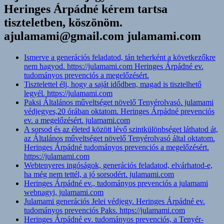
Heringes Árpádné kérem tartsa
tiszteletben, köszönöm.
ajulamami@gmail.com julamami.com
Ismerve a generációs feladatod, tán teherként a következőkre
nem hagyod. https://julamami.com Heringes Árpádné ev.
tudományos prevenciós a megelőzésért.
Tisztelettel élj, hogy a saját idődben, magad is tisztelhető
legyél. https://julamami.com
Paksi Általános műveltséget növelő Tenyérolvasó. julamami
védjegyes,20 órában oktatom. Heringes Árpádné prevenciós
ev. a megelőzésért. julamami.com
A sorsod és az életed között lévő szintkülönbséget láthatod át,
az Általános műveltséget növelő Tenyérolvasó által oktatom.
Heringes Árpádné tudományos prevenciós a megelőzésért.
https://julamami.com
Webtenyeres ingóságok, generációs feladatod, elvárhatod-e,
ha még nem tettél, a jó sorsodért. julamami.com
Heringes Árpádné ev., tudományos prevenciós a julamami
webnagyi, julamami.com
Julamami generációs Jelei védjegy. Heringes Árpádné ev.
tudományos prevenciós Paks. https://julamami.com
Heringes Árpádné ev. tudományos prevenciós, a Tenyér-