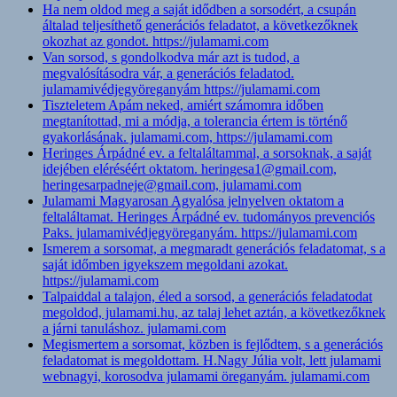
Ha nem oldod meg a saját idődben a sorsodért, a csupán
általad teljesíthető generációs feladatot, a következőknek
okozhat az gondot. https://julamami.com
Van sorsod, s gondolkodva már azt is tudod, a
megvalósításodra vár, a generációs feladatod.
julamamivédjegyöreganyám https://julamami.com
Tiszteletem Apám neked, amiért számomra időben
megtanítottad, mi a módja, a tolerancia értem is történő
gyakorlásának. julamami.com, https://julamami.com
Heringes Árpádné ev. a feltaláltammal, a sorsoknak, a saját
idejében eléréséért oktatom. heringesa1@gmail.com,
heringesarpadneje@gmail.com, julamami.com
Julamami Magyarosan Agyalósa jelnyelven oktatom a
feltaláltamat. Heringes Árpádné ev. tudományos prevenciós
Paks. julamamivédjegyöreganyám. https://julamami.com
Ismerem a sorsomat, a megmaradt generációs feladatomat, s a
saját időmben igyekszem megoldani azokat.
https://julamami.com
Talpaiddal a talajon, éled a sorsod, a generációs feladatodat
megoldod, julamami.hu, az talaj lehet aztán, a következőknek
a járni tanuláshoz. julamami.com
Megismertem a sorsomat, közben is fejlődtem, s a generációs
feladatomat is megoldottam. H.Nagy Júlia volt, lett julamami
webnagyi, korosodva julamami öreganyám. julamami.com