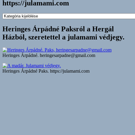
https://julamami.com
https://julamami.com
Heringes
Árpádné
Heringes Árpádné Paksról a Hergál
prevenciós
Házból, szeretettel a julamami védjegy.
Tenyér
–
térképolvasó,
oktató.
Heringes Árpádné. heringesarpadne@gmail.com
a
JULAMAMIvédjegyÖREGANYÁM.
https://julamami.com
Heringes Árpádné Paks. https://julamami.com