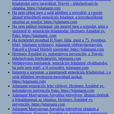
feladatodat ugye megoldod. Tenyér – térképolvasó és
oktatása. https://julamami.com
Ha nem oldod meg a saját idődben a sorsodért, a csupán
általad teljesíthető generációs feladatot, a következőknek
okozhat az gondot. https://julamami.com
Ha nem találod önmagad, tán ismerd meg a sorsodat, mint a
szerinted jó, generációs feladatodat. Heringes Árpádné ev.
Paks. https://julamami. com
Ha tisztelettel mondtad H.Nagy Júlia, most a 75. évemben,
lehet, julamami webnagyi, julamami védjegyöreganyám.
Paksról a Hergál Házból szeretettel. https://julamami.com
Heringes Árpádné ev. tudományos prevenciós, a Tenyér-
térképolvasás hitelesítéséért. julamami.com
Webtenyeres ingóságok, generációs feladatod, elvárhatod-e,
ha még nem tettél, a jó sorsodért. julamami.com
Ismerem a sorsomat, a megmaradt generációs feladatomat, s a
saját időmben igyekszem megoldani azokat.
https://julamami.com
Julamami generációs Jelei védjegy. Heringes Árpádné ev.
tudományos prevenciós Paks. https://julamami.com
Julamami Magyarosan Agyalósa jelnyelven, általam történik,
a feltaláltamnak az oktatása. Heringes Árpádné ev.
prevenciós. https://julamami.com
Julamami Magyarosan Agyalósa jelnyelven oktatom a
feltaláltamat. Heringes Árpádné ev. tudományos prevenciós