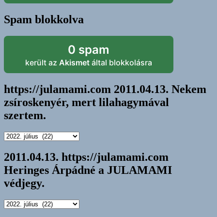
Spam blokkolva
0 spam
került az
Akismet
által blokkolásra
https://julamami.com 2011.04.13. Nekem
zsíroskenyér, mert lilahagymával
szertem.
https://julamami.com
2011.04.13.
Nekem
2011.04.13. https://julamami.com
zsíroskenyér,
Heringes Árpádné a JULAMAMI
mert
lilahagymával
védjegy.
szertem.
2011.04.13.
https://julamami.com