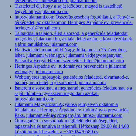
térképolvasás hitelesítéséért. julamami.com
Tisztelettel élj, hogy a saját idődben, magad is tisztelhető
legyél. https://julamami.com
https://julamami.com Összefüggésében fogod látni, a Tenyér –
térképedet, az oktatásomon.Heringes Árpádné ev. prevenciós.
heringesa1@gmail.com
Talpaiddal a talajon, éled a sorsod, a generációs feladatodat
megoldod, julamami.hu, az talaj lehet aztán, a következőknek
a járni tanuláshoz. julamami.com
Ha tisztelettel mondtad H.Nagy Júlia, most a 75. évemben,
lehet, julamami webnagyi, julamami védjegyöreganyám.
Paksról a Hergál Házból szeretettel. https://julamami.com
Heringes Árpádné ev., tudományos prevenciós a julamami
webnagyi, julamami.com
Webtenyeres ingóságok, generációs feladatod, elvárhatod-e,
ha még nem tettél, a jó sorsodért. julamami.com
Ismerem a sorsomat, a megmaradt generációs feladatomat, s a
saját időmben igyekszem megoldani azokat.
https://julamami.com
Julamami Magyarosan Agyalósa jelnyelven oktatom a
feltaláltamat. Heringes Árpádné ev. tudományos prevenciós
Paks. julamamivédjegyöreganyám. https://julamami.com
Önmagadért, a sorsodnak megfelelő életminőségedért,
tapasztalva és tanulva is tehetnél. Hétköznap 09.00 és 14.00
között tudunk beszélni, a +36302470589 és