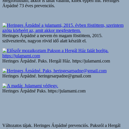
Megfordítható, akkor is láttat valamit, kinek éppen mit. Heringes
Árpádné 73 éves prevenciós.
Heringes Árpádné a nevem én magam föstöttem, 2015.
szilveszterén, nagyon rövid idő alatt készült el.
Heringes Árpádné. Paks. Hergál Ház. https://julamami.com
Heringes Árpádné. heringesarpadne@gmail.com
Heringes Árpádné Paks. https://julamami.com
Változatos tájak. Heringes Árpádné prevenciós. Paksról a Hergál