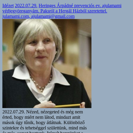
Idézet
2022.07.29.
Heringes Árpádné prevenciós ev. ajulamami
védjegyöreganyám. Paksról a Hergál Házból szeretettel.
julamami.com, ajulamami@gmail.com
2022.07.29. Nézed, nézegeted és még nem
érted, hogy miért nem látod, mindazt amit
mások úgy tűnik, hogy átlátnak. Különböző
szintekre és tehetséggel születtünk, mind más