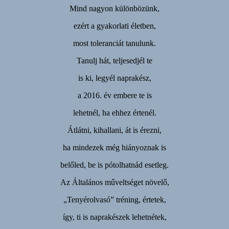
Mind nagyon különbözünk,
ezért a gyakorlati életben,
most toleranciát tanulunk.
Tanulj hát, teljesedjél te
is ki, legyél naprakész,
a 2016. év embere te is
lehetnél, ha ehhez értenél.
Átlátni, kihallani, át is érezni,
ha mindezek még hiányoznak is
belőled, be is pótolhatnád esetleg.
Az Általános műveltséget növelő,
„Tenyérolvasó” tréning, értetek,
így, ti is naprakészek lehetnétek,