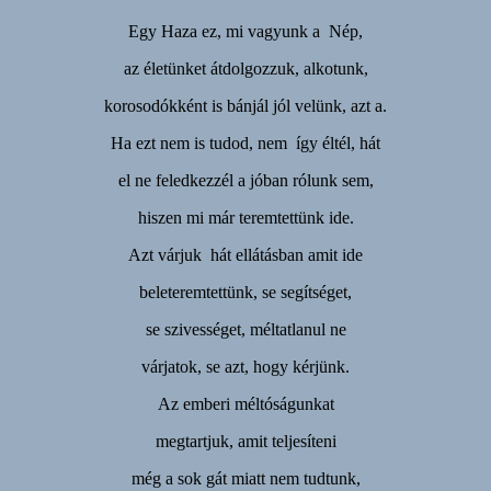
Egy Haza ez, mi vagyunk a Nép,
az életünket átdolgozzuk, alkotunk,
korosodókként is bánjál jól velünk, azt a.
Ha ezt nem is tudod, nem így éltél, hát
el ne feledkezzél a jóban rólunk sem,
hiszen mi már teremtettünk ide.
Azt várjuk hát ellátásban amit ide
beleteremtettünk, se segítséget,
se szivességet, méltatlanul ne
várjatok, se azt, hogy kérjünk.
Az emberi méltóságunkat
megtartjuk, amit teljesíteni
még a sok gát miatt nem tudtunk,