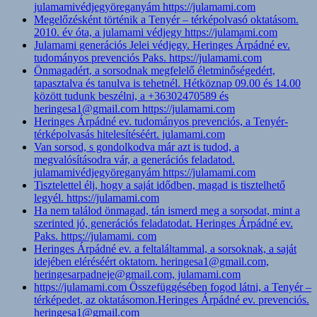
julamamivédjegyöreganyám https://julamami.com
Megelőzésként történik a Tenyér – térképolvasó oktatásom.
2010. év óta, a julamami védjegy https://julamami.com
Julamami generációs Jelei védjegy. Heringes Árpádné ev.
tudományos prevenciós Paks. https://julamami.com
Önmagadért, a sorsodnak megfelelő életminőségedért,
tapasztalva és tanulva is tehetnél. Hétköznap 09.00 és 14.00
között tudunk beszélni, a +36302470589 és
heringesa1@gmail.com https://julamami.com
Heringes Árpádné ev. tudományos prevenciós, a Tenyér-
térképolvasás hitelesítéséért. julamami.com
Van sorsod, s gondolkodva már azt is tudod, a
megvalósításodra vár, a generációs feladatod.
julamamivédjegyöreganyám https://julamami.com
Tisztelettel élj, hogy a saját idődben, magad is tisztelhető
legyél. https://julamami.com
Ha nem találod önmagad, tán ismerd meg a sorsodat, mint a
szerinted jó, generációs feladatodat. Heringes Árpádné ev.
Paks. https://julamami. com
Heringes Árpádné ev. a feltaláltammal, a sorsoknak, a saját
idejében eléréséért oktatom. heringesa1@gmail.com,
heringesarpadneje@gmail.com, julamami.com
https://julamami.com Összefüggésében fogod látni, a Tenyér –
térképedet, az oktatásomon.Heringes Árpádné ev. prevenciós.
heringesa1@gmail.com