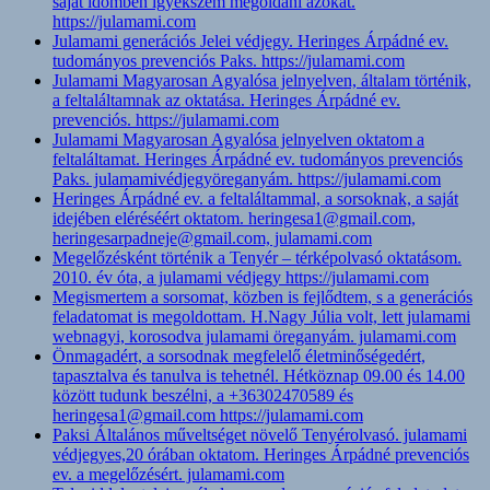
saját időmben igyekszem megoldani azokat.
https://julamami.com
Julamami generációs Jelei védjegy. Heringes Árpádné ev.
tudományos prevenciós Paks. https://julamami.com
Julamami Magyarosan Agyalósa jelnyelven, általam történik,
a feltaláltamnak az oktatása. Heringes Árpádné ev.
prevenciós. https://julamami.com
Julamami Magyarosan Agyalósa jelnyelven oktatom a
feltaláltamat. Heringes Árpádné ev. tudományos prevenciós
Paks. julamamivédjegyöreganyám. https://julamami.com
Heringes Árpádné ev. a feltaláltammal, a sorsoknak, a saját
idejében eléréséért oktatom. heringesa1@gmail.com,
heringesarpadneje@gmail.com, julamami.com
Megelőzésként történik a Tenyér – térképolvasó oktatásom.
2010. év óta, a julamami védjegy https://julamami.com
Megismertem a sorsomat, közben is fejlődtem, s a generációs
feladatomat is megoldottam. H.Nagy Júlia volt, lett julamami
webnagyi, korosodva julamami öreganyám. julamami.com
Önmagadért, a sorsodnak megfelelő életminőségedért,
tapasztalva és tanulva is tehetnél. Hétköznap 09.00 és 14.00
között tudunk beszélni, a +36302470589 és
heringesa1@gmail.com https://julamami.com
Paksi Általános műveltséget növelő Tenyérolvasó. julamami
védjegyes,20 órában oktatom. Heringes Árpádné prevenciós
ev. a megelőzésért. julamami.com