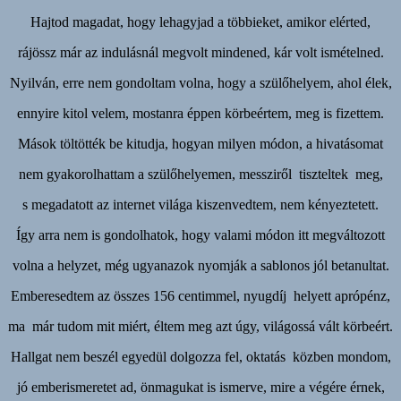
Hajtod magadat, hogy lehagyjad a többieket, amikor elérted,
rájössz már az indulásnál megvolt mindened, kár volt ismételned.
Nyilván, erre nem gondoltam volna, hogy a szülőhelyem, ahol élek,
ennyire kitol velem, mostanra éppen körbeértem, meg is fizettem.
Mások töltötték be kitudja, hogyan milyen módon, a hivatásomat
nem gyakorolhattam a szülőhelyemen, messziről tiszteltek meg,
s megadatott az internet világa kiszenvedtem, nem kényeztetett.
Így arra nem is gondolhatok, hogy valami módon itt megváltozott
volna a helyzet, még ugyanazok nyomják a sablonos jól betanultat.
Emberesedtem az összes 156 centimmel, nyugdíj helyett aprópénz,
ma már tudom mit miért, éltem meg azt úgy, világossá vált körbeért.
Hallgat nem beszél egyedül dolgozza fel, oktatás közben mondom,
jó emberismeretet ad, önmagukat is ismerve, mire a végére érnek,