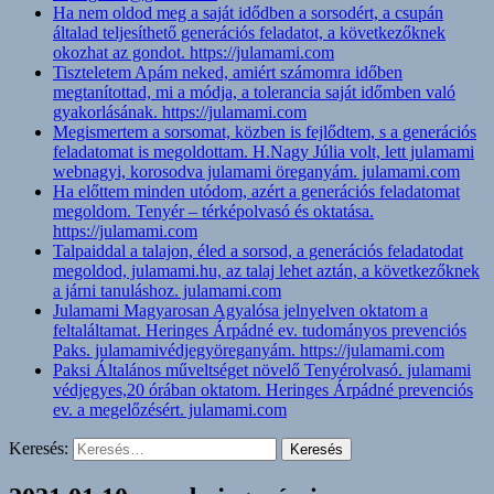
Ha nem oldod meg a saját idődben a sorsodért, a csupán
általad teljesíthető generációs feladatot, a következőknek
okozhat az gondot. https://julamami.com
Tiszteletem Apám neked, amiért számomra időben
megtanítottad, mi a módja, a tolerancia saját időmben való
gyakorlásának. https://julamami.com
Megismertem a sorsomat, közben is fejlődtem, s a generációs
feladatomat is megoldottam. H.Nagy Júlia volt, lett julamami
webnagyi, korosodva julamami öreganyám. julamami.com
Ha előttem minden utódom, azért a generációs feladatomat
megoldom. Tenyér – térképolvasó és oktatása.
https://julamami.com
Talpaiddal a talajon, éled a sorsod, a generációs feladatodat
megoldod, julamami.hu, az talaj lehet aztán, a következőknek
a járni tanuláshoz. julamami.com
Julamami Magyarosan Agyalósa jelnyelven oktatom a
feltaláltamat. Heringes Árpádné ev. tudományos prevenciós
Paks. julamamivédjegyöreganyám. https://julamami.com
Paksi Általános műveltséget növelő Tenyérolvasó. julamami
védjegyes,20 órában oktatom. Heringes Árpádné prevenciós
ev. a megelőzésért. julamami.com
Keresés: