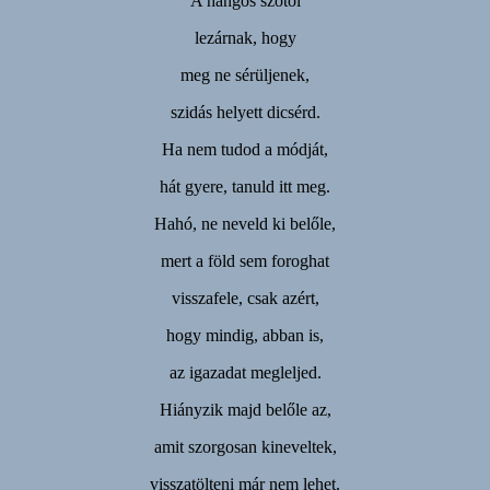
A hangos szótól
lezárnak, hogy
meg ne sérüljenek,
szidás helyett dicsérd.
Ha nem tudod a módját,
hát gyere, tanuld itt meg.
Hahó, ne neveld ki belőle,
mert a föld sem foroghat
visszafele, csak azért,
hogy mindig, abban is,
az igazadat megleljed.
Hiányzik majd belőle az,
amit szorgosan kineveltek,
visszatölteni már nem lehet.