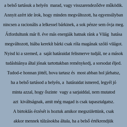
a belső tartásuk a helyén marad, vagy visszarendeződve működik.
Annyit azért ide írok, hogy minden megváltozott, ha egyensúlyban
nincsen a racionális a lelkessel bárkinek, a sok pénze sem óvja meg.
Átfordultunk már 8. éve más energiák hatnak ránk a Világ hatása
megváltozott, hiába kerekít bárki csak róla magának szóló világot.
Nyisd ki a szemed, a saját határaidat felismerve tudjál, ne a mások
tudáshiánya által jónak tartottakban reménykedj, a sorsodat éljed.
Tudod-e honnan jöttél, hova tartasz és most abban hol járhatsz,
ha a belső tartásod a helyén, a határaidat ismered, legyél jó
minta azzal, hogy őszinte vagy a sarjaiddal, nem mutatod
azt kiváltságnak, amit még magad is csak tapasztalgatsz.
A birtoklás érzését is hoztuk amikor megszülettünk, csak
akkor mennek túlzásokba általa, ha a belső értékrendjük