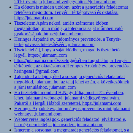
2010. év óta, a julamami védjegy https://julamami.com
Ha előttem is minden utódom, azért a generációs feladatomat
felelősen megoldom. Tenyér – térképolvasó és oktatása.
https://julamami.com
Tiszteletem Apám neked, amiért számomra időben
megtanítottad, mi a módja, a tolerancia saját időmben való
gyakorlásának. https://julamami.com
Heringes Árpádné ev. tudományos prevenciós, a Tenyér-
térképolvasás hitelesítéséért. julamami.com
Tisztelettel élj, hogy a saját idődben, magad is tisztelhető
legyél. https://julamami.com
https://julamami.com Összefüggésében fogod látni, a Tenyér –
térképedet, az oktatásomon.Heringes Árpádné ev. prevenciós.
heringesa1@gmail.com
Talpaiddal a talajon, éled a sorsod, a generációs feladatodat
megoldod, julamami.hu, az talaj lehet aztán, a következőknek
a járni tanuláshoz. julamami.com
Ha tisztelettel mondtad H.Nagy Júlia, most a 75. évemben,
lehet, julamami webnagyi, julamami védjegyöreganyám.
Paksról a Hergál Házból szeretettel. https://julamami.com
Heringes Árpádné ev., tudományos prevenciós mint julamami
webnagyi ,julamami.com
Webtenyeres ingóságok, generációs feladatod, elvárhatod-e,
ha még nem tettél, a jó sorsodért. julamami.com
Ismerem a sorsomat, a megmaradt generációs feladatomat, s a