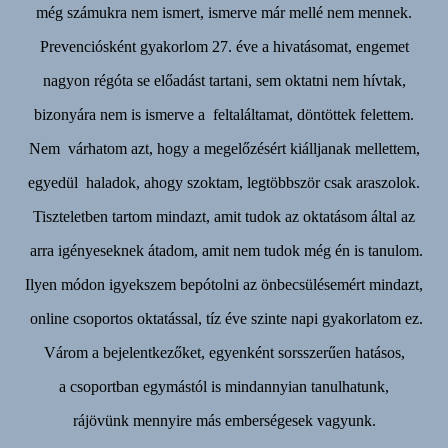
még számukra nem ismert, ismerve már mellé nem mennek.
Prevenciósként gyakorlom 27. éve a hivatásomat, engemet
nagyon régóta se előadást tartani, sem oktatni nem hívtak,
bizonyára nem is ismerve a feltaláltamat, döntöttek felettem.
Nem várhatom azt, hogy a megelőzésért kiálljanak mellettem,
egyedül haladok, ahogy szoktam, legtöbbször csak araszolok.
Tiszteletben tartom mindazt, amit tudok az oktatásom által az
arra igényeseknek átadom, amit nem tudok még én is tanulom.
Ilyen módon igyekszem bepótolni az önbecsülésemért mindazt,
online csoportos oktatással, tíz éve szinte napi gyakorlatom ez.
Várom a bejelentkezőket, egyenként sorsszerűen hatásos,
a csoportban egymástól is mindannyian tanulhatunk,
rájövünk mennyire más emberségesek vagyunk.