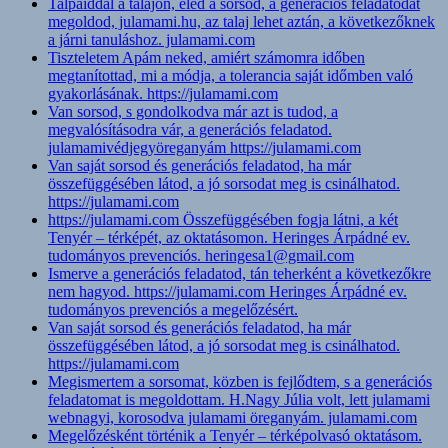
Talpaiddal a talajon, éled a sorsod, a generációs feladatodat
megoldod, julamami.hu, az talaj lehet aztán, a következőknek
a járni tanuláshoz. julamami.com
Tiszteletem Apám neked, amiért számomra időben
megtanítottad, mi a módja, a tolerancia saját időmben való
gyakorlásának. https://julamami.com
Van sorsod, s gondolkodva már azt is tudod, a
megvalósításodra vár, a generációs feladatod.
julamamivédjegyöreganyám https://julamami.com
Van saját sorsod és generációs feladatod, ha már
összefüggésében látod, a jó sorsodat meg is csinálhatod.
https://julamami.com
https://julamami.com Összefüggésében fogja látni, a két
Tenyér – térképét, az oktatásomon. Heringes Árpádné ev.
tudományos prevenciós. heringesa1@gmail.com
Ismerve a generációs feladatod, tán teherként a következőkre
nem hagyod. https://julamami.com Heringes Árpádné ev.
tudományos prevenciós a megelőzésért.
Van saját sorsod és generációs feladatod, ha már
összefüggésében látod, a jó sorsodat meg is csinálhatod.
https://julamami.com
Megismertem a sorsomat, közben is fejlődtem, s a generációs
feladatomat is megoldottam. H.Nagy Júlia volt, lett julamami
webnagyi, korosodva julamami öreganyám. julamami.com
Megelőzésként történik a Tenyér – térképolvasó oktatásom.