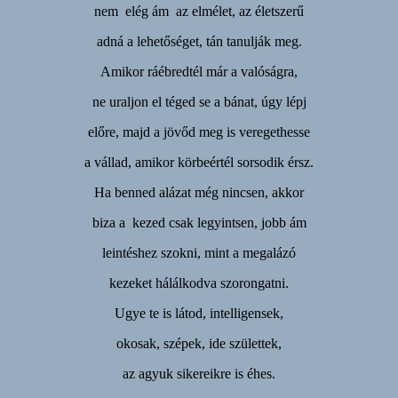
nem elég ám az elmélet, az életszerű
adná a lehetőséget, tán tanulják meg.
Amikor ráébredtél már a valóságra,
ne uraljon el téged se a bánat, úgy lépj
előre, majd a jövőd meg is veregethesse
a vállad, amikor körbeértél sorsodik érsz.
Ha benned alázat még nincsen, akkor
biza a kezed csak legyintsen, jobb ám
leintéshez szokni, mint a megalázó
kezeket hálálkodva szorongatni.
Ugye te is látod, intelligensek,
okosak, szépek, ide születtek,
az agyuk sikereikre is éhes.