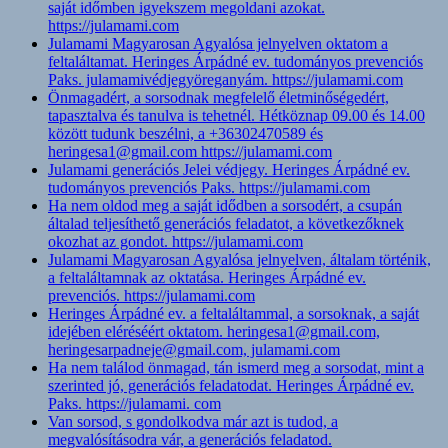
saját időmben igyekszem megoldani azokat.
https://julamami.com
Julamami Magyarosan Agyalósa jelnyelven oktatom a
feltaláltamat. Heringes Árpádné ev. tudományos prevenciós
Paks. julamamivédjegyöreganyám. https://julamami.com
Önmagadért, a sorsodnak megfelelő életminőségedért,
tapasztalva és tanulva is tehetnél. Hétköznap 09.00 és 14.00
között tudunk beszélni, a +36302470589 és
heringesa1@gmail.com https://julamami.com
Julamami generációs Jelei védjegy. Heringes Árpádné ev.
tudományos prevenciós Paks. https://julamami.com
Ha nem oldod meg a saját idődben a sorsodért, a csupán
általad teljesíthető generációs feladatot, a következőknek
okozhat az gondot. https://julamami.com
Julamami Magyarosan Agyalósa jelnyelven, általam történik,
a feltaláltamnak az oktatása. Heringes Árpádné ev.
prevenciós. https://julamami.com
Heringes Árpádné ev. a feltaláltammal, a sorsoknak, a saját
idejében eléréséért oktatom. heringesa1@gmail.com,
heringesarpadneje@gmail.com, julamami.com
Ha nem találod önmagad, tán ismerd meg a sorsodat, mint a
szerinted jó, generációs feladatodat. Heringes Árpádné ev.
Paks. https://julamami. com
Van sorsod, s gondolkodva már azt is tudod, a
megvalósításodra vár, a generációs feladatod.