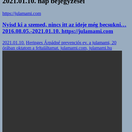
2021.01.10. nap bejegyzései
https://julamami.com
Nyisd ki a szemed, nincs itt az ideje még becsukni…
2016.08.05.-2021.01.10. https://julamami.com
2021.01.10.
Heringes Árpádné prevenciós ev. a julamami, 20
órában oktatom a feltaláltamat. julamami.com, julamami.hu