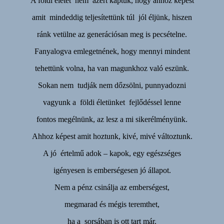
A földi életet nem azért kaptuk, hogy ahhoz képest
amit mindeddig teljesítettünk túl jól éljünk, hiszen
ránk vetülne az generációsan meg is pecsételne.
Fanyalogva emlegetnének, hogy mennyi mindent
tehettünk volna, ha van magunkhoz való eszünk.
Sokan nem tudják nem dőzsölni, punnyadozni
vagyunk a földi életünket fejlődéssel lenne
fontos megélnünk, az lesz a mi sikerélményünk.
Ahhoz képest amit hoztunk, kivé, mivé változtunk.
A jó értelmű adok – kapok, egy egészséges
igényesen is emberségesen jó állapot.
Nem a pénz csinálja az emberségest,
megmarad és mégis teremthet,
ha a sorsában is ott tart már.