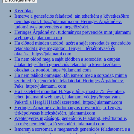
Elsődleges menü
Kezdőlap
Ismerve a generációs feladatod, tán teherként a következőkre
nem hagyod. https://julamami.com Heringes Árpádné ev.
tudományos prevenciós a megelőzésért.
Heringes Árpádné ev., tudományos prevenciós mint julamami
webnagyi ,julamami.com
Ha előtted minden utódod, azért a saját sorsodat és generációs
feladatodat ugye megoldod. Tenyér – térképolvasó és
oktatása. https://julamami.com
Ha nem oldod meg a saját idődben a sorsodért, a csupán
általad teljesíthető generációs feladatot, a következőknek
okozhat az gondot. https://julamami.com
Ha nem találod önmagad, tán ismerd meg a sorsodat, mint a
szerinted jó, generációs feladatodat. Heringes Árpádné ev.
Paks. https://julamami. com
Ha tisztelettel mondtad H.Nagy Júlia, most a 75. évemben,
lehet, julamami webnagyi, julamami védjegyöreganyám.
Paksról a Hergál Házból szeretettel. https://julamami.com
Heringes Árpádné ev. tudományos prevenciós, a Tenyér-
térképolvasás hitelesítéséért. julamami.com
Webtenyeres ingóságok, generációs feladatod, elvárhatod-e,
ha még nem tettél, a jó sorsodért. julamami.com
Ismerem a sorsomat, a megmaradt generációs feladatomat, s a