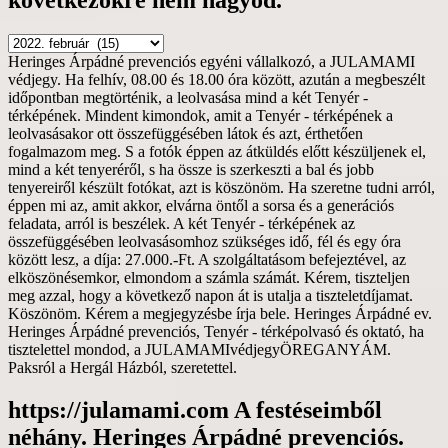
következőkre nem hagyod.
https://julamami.com
Ismerve
Heringes Árpádné prevenciós egyéni vállalkozó, a JULAMAMI
a
védjegy. Ha felhív, 08.00 és 18.00 óra között, azután a megbeszélt
generációs
időpontban megtörténik, a leolvasása mind a két Tenyér -
feladatod,
térképének. Mindent kimondok, amit a Tenyér - térképének a
tán
leolvasásakor ott összefüggésében látok és azt, érthetően
teherként
fogalmazom meg. S a fotók éppen az átküldés előtt készüljenek el,
a
mind a két tenyeréről, s ha össze is szerkeszti a bal és jobb
következőkre
tenyereiről készült fotókat, azt is köszönöm. Ha szeretne tudni arról,
nem
éppen mi az, amit akkor, elvárna öntől a sorsa és a generációs
hagyod.
feladata, arról is beszélek. A két Tenyér - térképének az
összefüggésében leolvasásomhoz szükséges idő, fél és egy óra
között lesz, a díja: 27.000.-Ft. A szolgáltatásom befejeztével, az
elköszönésemkor, elmondom a számla számát. Kérem, tiszteljen
meg azzal, hogy a következő napon át is utalja a tiszteletdíjamat.
Köszönöm. Kérem a megjegyzésbe írja bele. Heringes Árpádné ev.
Heringes Árpádné prevenciós, Tenyér - térképolvasó és oktató, ha
tisztelettel mondod, a JULAMAMIvédjegyÖREGANYÁM.
Paksról a Hergál Házból, szeretettel.
https://julamami.com A festéseimből
néhány. Heringes Árpádné prevenciós.