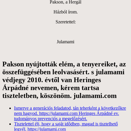
Pakson, a Hergál
Házból írom.
Szeretettel:
Julamami
Pakson nyújtották elém, a tenyereiket, az
összefüggésében leolvasásért. s julamami
védjegy 2010. évtől van Heringes
Árpádné nevemen, kérem tartsa
tiszteletben, köszönöm. julamami.com
Ismerve a generációs feladatod, tán teherként a következőkre
nem hagyod. https://julamami.com Heringes Árpádné ev.
tudományos prevenciós a megelőzésért.
Tisztelettel élj, hogy a saját idődben, magad is tisztelhető
legyél. https://julamami.com