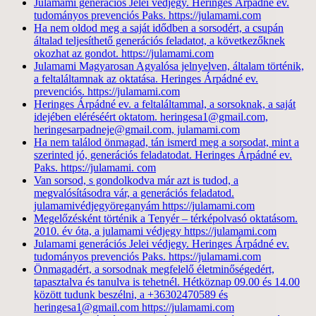
Julamami generációs Jelei védjegy. Heringes Árpádné ev.
tudományos prevenciós Paks. https://julamami.com
Ha nem oldod meg a saját idődben a sorsodért, a csupán
általad teljesíthető generációs feladatot, a következőknek
okozhat az gondot. https://julamami.com
Julamami Magyarosan Agyalósa jelnyelven, általam történik,
a feltaláltamnak az oktatása. Heringes Árpádné ev.
prevenciós. https://julamami.com
Heringes Árpádné ev. a feltaláltammal, a sorsoknak, a saját
idejében eléréséért oktatom. heringesa1@gmail.com,
heringesarpadneje@gmail.com, julamami.com
Ha nem találod önmagad, tán ismerd meg a sorsodat, mint a
szerinted jó, generációs feladatodat. Heringes Árpádné ev.
Paks. https://julamami. com
Van sorsod, s gondolkodva már azt is tudod, a
megvalósításodra vár, a generációs feladatod.
julamamivédjegyöreganyám https://julamami.com
Megelőzésként történik a Tenyér – térképolvasó oktatásom.
2010. év óta, a julamami védjegy https://julamami.com
Julamami generációs Jelei védjegy. Heringes Árpádné ev.
tudományos prevenciós Paks. https://julamami.com
Önmagadért, a sorsodnak megfelelő életminőségedért,
tapasztalva és tanulva is tehetnél. Hétköznap 09.00 és 14.00
között tudunk beszélni, a +36302470589 és
heringesa1@gmail.com https://julamami.com