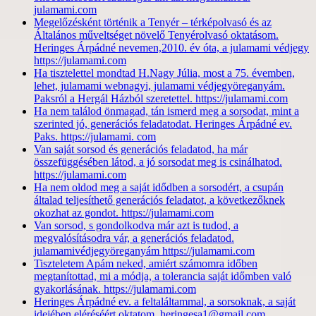
julamami.com
Megelőzésként történik a Tenyér – térképolvasó és az
Általános műveltséget növelő Tenyérolvasó oktatásom.
Heringes Árpádné nevemen,2010. év óta, a julamami védjegy
https://julamami.com
Ha tisztelettel mondtad H.Nagy Júlia, most a 75. évemben,
lehet, julamami webnagyi, julamami védjegyöreganyám.
Paksról a Hergál Házból szeretettel. https://julamami.com
Ha nem találod önmagad, tán ismerd meg a sorsodat, mint a
szerinted jó, generációs feladatodat. Heringes Árpádné ev.
Paks. https://julamami. com
Van saját sorsod és generációs feladatod, ha már
összefüggésében látod, a jó sorsodat meg is csinálhatod.
https://julamami.com
Ha nem oldod meg a saját idődben a sorsodért, a csupán
általad teljesíthető generációs feladatot, a következőknek
okozhat az gondot. https://julamami.com
Van sorsod, s gondolkodva már azt is tudod, a
megvalósításodra vár, a generációs feladatod.
julamamivédjegyöreganyám https://julamami.com
Tiszteletem Apám neked, amiért számomra időben
megtanítottad, mi a módja, a tolerancia saját időmben való
gyakorlásának. https://julamami.com
Heringes Árpádné ev. a feltaláltammal, a sorsoknak, a saját
idejében eléréséért oktatom. heringesa1@gmail.com,