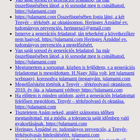
összefüggésében látod, a jó sorsodat meg is csinálhatod.
https://julamami.com
https://julamami.com Összefüggésében fogja látni, a két
Tenyér – térképét, az oktatásomon. Heringes Árpádné ev.
tudományos prevenciós. heringesa1@gmail.com
Ismerve a generációs feladatod, tán teherként a következőkre
nem hagyod. https://julamami.com Heringes Árpádné ev.
tudományos prevenciós a megelőzésért.
Van saját sorsod és generációs feladatod, ha már
összefüggésében látod, a jó sorsodat meg is csinálhatod.
https://julamami.com
Megismertem a sorsomat, közben is fejlődtem, s a generációs
feladatomat is megoldottam. H.Nagy Júlia volt, lett julamami
webnagyi, korosodva julamami öreganyám. julamami.com
Megelőzésként történik a Tenyér – térképolvasó oktatásom.
2010. év óta, a julamami védjegy https://julamami.com
Ha előttem is minden utódom, azért a generációs feladatomat
felelősen megoldom. Tenyér – térképolvasó és oktatása.
https://julamami.com
Tiszteletem Apám neked, amiért számomra időben
megtanítottad, mi a módja, a tolerancia saját időmben való
gyakorlásának. https://julamami.com
Heringes Árpádné ev. tudományos prevenciós, a Tenyér-
térképolvasás hitelesítéséért. julamami.com