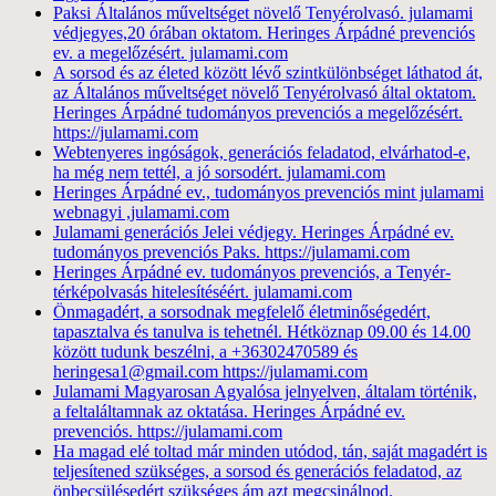
Paksi Általános műveltséget növelő Tenyérolvasó. julamami
védjegyes,20 órában oktatom. Heringes Árpádné prevenciós
ev. a megelőzésért. julamami.com
A sorsod és az életed között lévő szintkülönbséget láthatod át,
az Általános műveltséget növelő Tenyérolvasó által oktatom.
Heringes Árpádné tudományos prevenciós a megelőzésért.
https://julamami.com
Webtenyeres ingóságok, generációs feladatod, elvárhatod-e,
ha még nem tettél, a jó sorsodért. julamami.com
Heringes Árpádné ev., tudományos prevenciós mint julamami
webnagyi ,julamami.com
Julamami generációs Jelei védjegy. Heringes Árpádné ev.
tudományos prevenciós Paks. https://julamami.com
Heringes Árpádné ev. tudományos prevenciós, a Tenyér-
térképolvasás hitelesítéséért. julamami.com
Önmagadért, a sorsodnak megfelelő életminőségedért,
tapasztalva és tanulva is tehetnél. Hétköznap 09.00 és 14.00
között tudunk beszélni, a +36302470589 és
heringesa1@gmail.com https://julamami.com
Julamami Magyarosan Agyalósa jelnyelven, általam történik,
a feltaláltamnak az oktatása. Heringes Árpádné ev.
prevenciós. https://julamami.com
Ha magad elé toltad már minden utódod, tán, saját magadért is
teljesítened szükséges, a sorsod és generációs feladatod, az
önbecsülésedért szükséges ám azt megcsinálnod.