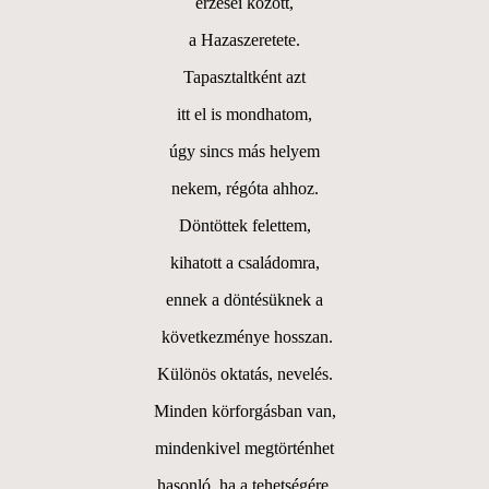
érzései között,
a Hazaszeretete.
Tapasztaltként azt
itt el is mondhatom,
úgy sincs más helyem
nekem, régóta ahhoz.
Döntöttek felettem,
kihatott a családomra,
ennek a döntésüknek a
következménye hosszan.
Különös oktatás, nevelés.
Minden körforgásban van,
mindenkivel megtörténhet
hasonló, ha a tehetségére,