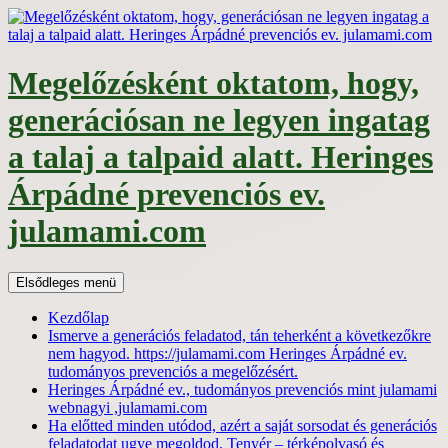
Kilépés
a
tartalomba
Megelőzésként oktatom, hogy,
generációsan ne legyen ingatag
a talaj a talpaid alatt. Heringes
Árpádné prevenciós ev.
julamami.com
Keresés
Elsődleges menü
Kezdőlap
Ismerve a generációs feladatod, tán teherként a következőkre
nem hagyod. https://julamami.com Heringes Árpádné ev.
tudományos prevenciós a megelőzésért.
Heringes Árpádné ev., tudományos prevenciós mint julamami
webnagyi ,julamami.com
Ha előtted minden utódod, azért a saját sorsodat és generációs
feladatodat ugye megoldod. Tenyér – térképolvasó és