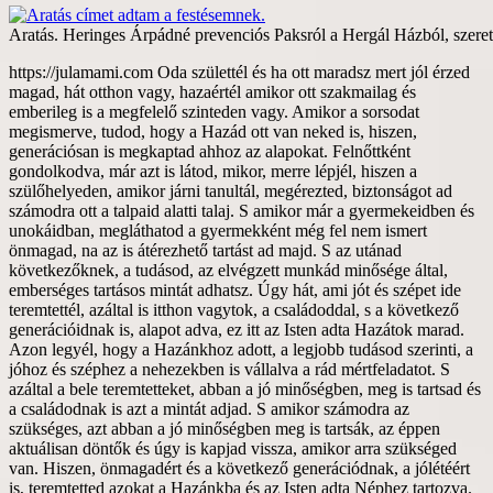
Aratás. Heringes Árpádné prevenciós Paksról a Hergál Házból, szerete
https://julamami.com Oda születtél és ha ott maradsz mert jól érzed magad, hát otthon vagy, hazaértél amikor ott szakmailag és emberileg is a megfelelő szinteden vagy. Amikor a sorsodat megismerve, tudod, hogy a Hazád ott van neked is, hiszen, generációsan is megkaptad ahhoz az alapokat. Felnőttként gondolkodva, már azt is látod, mikor, merre lépjél, hiszen a szülőhelyeden, amikor járni tanultál, megérezted, biztonságot ad számodra ott a talpaid alatti talaj. S amikor már a gyermekeidben és unokáidban, megláthatod a gyermekként még fel nem ismert önmagad, na az is átérezhető tartást ad majd. S az utánad következőknek, a tudásod, az elvégzett munkád minősége által, emberséges tartásos mintát adhatsz. Úgy hát, ami jót és szépet ide teremtettél, azáltal is itthon vagytok, a családoddal, s a következő generációidnak is, alapot adva, ez itt az Isten adta Hazátok marad. Azon legyél, hogy a Hazánkhoz adott, a legjobb tudásod szerinti, a jóhoz és széphez a nehezekben is vállalva a rád mértfeladatot. S azáltal a bele teremtetteket, abban a jó minőségben, meg is tartsad és a családodnak is azt a mintát adjad. S amikor számodra az szükséges, azt abban a jó minőségben meg is tartsák, az éppen aktuálisan döntők és úgy is kapjad vissza, amikor arra szükséged van. Hiszen, önmagadért és a következő generációdnak, a jólétéért is, teremtetted azokat a Hazánkba és az Isten adta Néphez tartozva. Mindazért, szakmailag is sokat tettél, akár fizikai munkát is végeztél, hát meg is dolgoztál érte. Akkor is amikor, hivatást gyakoroltál, alkottál, a legjobb tudásod szerint. A Hazánk gyarapítására is figyelve, a jóhoz és a széphez, az önbecsülésed miatt az emberségeddel is adtál. Hiszen, abban a minőségben, ahogy oda teremtettél, úgy élni is lenne benne igényed, mivel, a saját Hazánk és rólunk, az Isten adta Népről szól. S a már beleteremtett, legjobb minőségünknek megfelelően, történjen a Hazánknak a vezetése, csupán az ahhoz értők gyakorolják azt. Amikor számunkra emberileg és szakmailag, szükséges az, nekünk is a legjobb minőséget nyújtsa. S bennünket megbecsülve azért, elsősorban rólunk szóljon mindaz, ami általunk került a Hazánkba, abban a legjobb, vagy kitűnő minőségében. S azáltal mi is becsüljük meg, őket, akik tesznek azért, hogy legyen bőség, a Hazánknak és az Isten adta Népnek. A megbecsültsége és a hírneve a többi országban is annak megfelelő legyen, ahogy mi azt felépítettük, azt abban a jó minőségben tartsák meg. Minden jó és szép általi gyarapodása a Hazánknak, bennünket az Isten adta Népet is szükséges, hogy annak megfelelően lásson el jóléttel. Az Isten adta Népért, minden körülmények között, a jót és a szépet tegyék meg, minden döntésük előtt, mindenről hitelesen tájékoztassák az Isten adta Népet. A döntéseiknek minden apró részleteiről tudnunk szükséges, hogy véleményezni tudjuk. S anélkül ne hozzanak döntéseket, hogy ne mondhassuk ki, a véleményünket, arra ami nekünk nem jót tenne. S azt is, adják meg, hogy minden szinten érthetően fogalmazzák meg és legyen lehetőségünk, hogy még megváltoztatható időben mondhassuk ki a nemet. Ahogy a jóval és széppel, bele teljesítettünk a Hazánkba, úgy is gyarapítson bennünket. S mint magánembereket bennünket is, a Hazánknak a gyarapodása által, azon a jó szinten tartson, a megérdemelt jólétünket biztosítsa. Ne magukat szolgálják ki, kérdezzék meg az Isten adta Népet és tudjuk adni a beleegyezésünket, ahhoz, hogy a megjelölt összegek közül, mekkora fizetést szavazzunk meg számukra. Ah, ha igyekeztél, az elvégzett, jó minőségű munkáddal, biztosítottad, a családodnak, a jó minőségű, megélhetését, azáltal is adtál bele a Hazánkba. Legyen megfelelő összege a nyugdíjnak ahhoz, hogy meg tudjunk élni belőle, tudjon róla az Isten adta Nép, hogy dönthessen még fiatalkorában róla. S aki még azon felül szeretné a nyugdíjának az összegét fokozni, tegyen azért külön bele a valamit, ami különleges és hitelesen nevesítő a Hazánkra. A gyermekeidnek, az életkoruknak megfelelő önbecsülésüket, mindig a saját idejükben, a legjobb tudásod szerint igyekezz biztosítani.ű Ne legyen különbség a tiszteletnek, alapként megadásánál a kislányok és a kisfiúk között. Ah, ha vezetést vállaltál fel, az Isten adta Népről, a Hazánkról, a sorsukról minden körülmények között, az emberséges tartásod szerint és gondolkodva döntsél. Amikor szükséges az előre megbeszéltek szerint, s azon túl is, velünk az Isten adta Néppel megbeszélteknek megfelelően, véleményezzél. Ne bízd azt másra, a családodon belül sem és a baráti körödben se, minden körülmények között, emberségesen és gondolkodó felelős vezetőként cselekedjél. S az Isten adta Népnek az alapban megjár, hogy a legjobb tudásod szerint, igyekezz, azt az alapjuknak biztosítani, ami az életük során az elérhető legjobb jólétüket jelenti. S arról biztosítsad az Isten adta Népet, hogy azt, amire akkor a legjobb tudásod szerint, képes vagy, az Isten adta Népnek is az elértjüknek megfelelő jó és kitűnő szintjén meg is történik. Azon legyél, hogy az életkoruknak megfelelő saját idejükben, ahhoz, tudjanak a tehetségünkből eredő tudásukkal, maguk is a jót és a szépet adni. S amikor majd már önmagukért is tudnak tenni, adjátok össze a tudásotokat. Többféle szinten lévőkkel beszéljétek át, s tudjatok arról, hogy mire van akkor éppen igénye, az Isten adta Népnek. Mindegyik döntő, az akkori saját legjobb tudását adhassa hozzá. Azáltal is átérezhesse, mit jelent számára az Isten adta Népnek a sikere. A saját döntése legyen, hogy mikor ad bele abba és mennyit tud akkor adni. Amiből majd amikor szüksége lesz arra, biztos lehet benne, hogy ugyanabban a minőségben azt ki is veheti. Amíg gyermekeknek bizonyulnak, ne várj tőlük felnőtt döntést és ne úgy ítéld meg őket. Ameddig legyél választ adó a kérdéseikre, amíg nagy szükség van ott rád, mint aki adni tud oda. Azáltal is érezzék, a tiszteletet, szeretetet és a biztonságot nyújtó törődést. A szülői felelősséget addig igyekezz a saját szinteden erősíteni, amíg arra szükség lesz. Úgy, hogy ne ess túlzásokba, az érintettek számára életszerű legyen az is. Ah, amíg ők maguk nem képesek arra, szülőként magad szerint, felvállalva azt tedd azt amire számukra ahhoz szükségük van. Ami szerinted és szerintük, a jó nevelésüket, gondolkodva biztosítani tudja, add meg időben, ne csupán szívesen és lelkesen. Hiszen közben, az önismeretük a helyére kerülhet általa és rátalálhatnak a racionális oldalukra. S azáltal is a családért és a Hazáért is képesek lesznek, tartásos emberekké fejlődni és úgy is teljesíteni. A szakmáddal, a szerinted teljesíthető jó munkaminőségeddel, a hivatásodat, emberségesen, hitelesen, gyakoroljad. Úgy azt a Hazánknak az emberséges formában maradásának a megtartásához, szerintem már hozzá is adtad. Miközben, tehetségből eredően, alkottál, az emberek által, az a gyakorlatban is megtapasztalva, hitelesítve lett. Amit feltaláltál és már összefüggésében látsz, azáltal, magad is, fejlődsz, amikor abból a szolgáltatásoddal adsz. S a Hazánkat is hitelesen nevesíted, mind azok által, akkor is ha nehezített az utad azáltal. Mert ha annak amit megteremtettél, a jóban és szépben alkalmazni igyekszel és azáltal a hitelességére is ügyelve élsz, kiemel az téged éppen a saját idődben. Helyén kezeled majd azt, hogy a szinteden meg is maradhatsz. S ahhoz képest fejlesztheted magadat, úgy az emberi méltóságodat megtartva élsz majd. S magad szerint tartásos emberré válsz, ha azt adtad, akár napi szinten is, amit, a legjobb tudásod szerint, akkor éppen tudtál. A saját Hazádban vagy már, ha bele adod azt, ami oda jár, mert adni születtünk mindannyian. S magad is, a családodnak, a talpuk alatti talajnak, mint a saját idejükben, a sorsukat építőknek, az alapjuknak szántál, az akkor azok által is, hasznukra lesz már. Az adni tudásnak az örömét megismerik, túlzásba nem viszik, hát át is vehetik és tovább is vihetik, az arra már éppen, emberileg is érett sarjaid. Azután, eljön az ideje annak, hogy a saját sorsukban, már a tudásukkal és az emberségükkel egy szinten vannak. Nem hagyják el az Isten adta Népet, magát a Hazát végleg. Hanem itt építik fel azt a minőségű életet, amit generációsan és a sorsuk szerint megérdemelnek. Annak az építésével lesz sikerélményük, adnak hozzá, hiszen, szerintem, adni születtünk és ide bele a saját Hazánkba és mindannyian. Szerintem, a Hazánkba adva, a saját idejében, hazaszeretővé is válhat, aki ide született. S akik meg a hovatartozásuk miatt érkeznek a Hazájukba tartozónak érezve magukat. S otthon is lehetnek mert bele is teremtenek, azzal megteremthetik azt az emberi minőségüket, ami által végleg, tisztelhetők lesznek itt. Eljutnak odáig, hogy ide teremtve, ugyan miért kívánnának elköltözni innen. Szerintem, inkább a megélik a nehezek, mint akik itt születtek. S az a hozzáértő vezetőket, emberileg és szakmailag is gondolkodásra készteti. Hiszen akkorra már ide születtek a gyermekeik, akik megalapozhatják a következő generációknak is, az eredetileg a Hazánkhoz tartozásukat. Kimondhatják, hogy akarnak -e ide úgy tartozni, hogy elsősorban, hozzánk tartozóknak mondják magukat. Hiszen adok - kapok, a jóból és szépből, hát szerintem, azáltal is, az egészséges körforgásban maradni igyekszünk. S azzal, tartást is adunk a Hazánkhoz mindannyian, emberségből vizsgáznak most a másokat utánzók. S fokozatosan, a saját emberi értékeinket erősítve élünk. A jó minőségű életünket, felépíteni igyekszünk, a saját életritmusunkban és tudásuknak megfelelően. S a továbbiakban is, figyelni szükséges a belső kontrollunknak az emberséges saját vizsgáinkra. Mert az emberséges és vagy a szakmai érettségünknek megfelelően tudunk dönteni. S mindezek mellett, a lelkiismeretünknek, a saját időnkben való figyelmeztetésére figyelve élünk. Azáltal is tartásosan élve, bármennyire is nehéz, nem fordulunk ki, se a álmaink megvalósításáért, sem a nagy pénzé