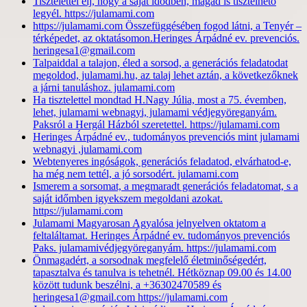
Tisztelettel élj, hogy a saját idődben, magad is tisztelhető
legyél. https://julamami.com
https://julamami.com Összefüggésében fogod látni, a Tenyér –
térképedet, az oktatásomon.Heringes Árpádné ev. prevenciós.
heringesa1@gmail.com
Talpaiddal a talajon, éled a sorsod, a generációs feladatodat
megoldod, julamami.hu, az talaj lehet aztán, a következőknek
a járni tanuláshoz. julamami.com
Ha tisztelettel mondtad H.Nagy Júlia, most a 75. évemben,
lehet, julamami webnagyi, julamami védjegyöreganyám.
Paksról a Hergál Házból szeretettel. https://julamami.com
Heringes Árpádné ev., tudományos prevenciós mint julamami
webnagyi ,julamami.com
Webtenyeres ingóságok, generációs feladatod, elvárhatod-e,
ha még nem tettél, a jó sorsodért. julamami.com
Ismerem a sorsomat, a megmaradt generációs feladatomat, s a
saját időmben igyekszem megoldani azokat.
https://julamami.com
Julamami Magyarosan Agyalósa jelnyelven oktatom a
feltaláltamat. Heringes Árpádné ev. tudományos prevenciós
Paks. julamamivédjegyöreganyám. https://julamami.com
Önmagadért, a sorsodnak megfelelő életminőségedért,
tapasztalva és tanulva is tehetnél. Hétköznap 09.00 és 14.00
között tudunk beszélni, a +36302470589 és
heringesa1@gmail.com https://julamami.com