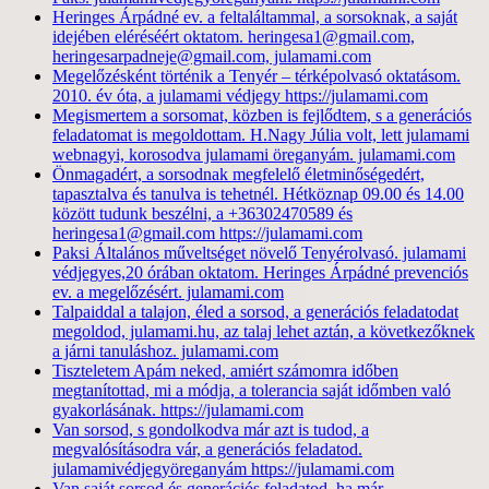
Heringes Árpádné ev. a feltaláltammal, a sorsoknak, a saját
idejében eléréséért oktatom. heringesa1@gmail.com,
heringesarpadneje@gmail.com, julamami.com
Megelőzésként történik a Tenyér – térképolvasó oktatásom.
2010. év óta, a julamami védjegy https://julamami.com
Megismertem a sorsomat, közben is fejlődtem, s a generációs
feladatomat is megoldottam. H.Nagy Júlia volt, lett julamami
webnagyi, korosodva julamami öreganyám. julamami.com
Önmagadért, a sorsodnak megfelelő életminőségedért,
tapasztalva és tanulva is tehetnél. Hétköznap 09.00 és 14.00
között tudunk beszélni, a +36302470589 és
heringesa1@gmail.com https://julamami.com
Paksi Általános műveltséget növelő Tenyérolvasó. julamami
védjegyes,20 órában oktatom. Heringes Árpádné prevenciós
ev. a megelőzésért. julamami.com
Talpaiddal a talajon, éled a sorsod, a generációs feladatodat
megoldod, julamami.hu, az talaj lehet aztán, a következőknek
a járni tanuláshoz. julamami.com
Tiszteletem Apám neked, amiért számomra időben
megtanítottad, mi a módja, a tolerancia saját időmben való
gyakorlásának. https://julamami.com
Van sorsod, s gondolkodva már azt is tudod, a
megvalósításodra vár, a generációs feladatod.
julamamivédjegyöreganyám https://julamami.com
Van saját sorsod és generációs feladatod, ha már