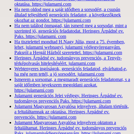
oktatása. https://julamami.com
Ha nem oldod meg a saját idődben a sorsodért, a csupán
általad teljesíthető generációs feladatot, a következőknek
okozhat az gondot. https://julamami.com
Ha nem találod önmagad, tán ismerd meg a sorsodat, mint a
szerinted jó, generációs feladatodat. Heringes Árpádné ev.
Paks. https://julamami. com
Ha tisztelettel mondtad H.Nagy Júlia, most a 75. évemben,
lehet, julamami webnagyi, julamami védjegyöreganyám.
Paksról a Hergál Házból szeretettel. https://julamami.com
Heringes Árpádné ev. tudományos prevenciós, a Tenyér-
térképolvasás hitelesítéséért. julamami.com
Webtenyeres ingóságok, generációs feladatod, elvárhatod-e,
ha még nem tettél, a jó sorsodért. julamami.com
Ismerem a sorsomat, a megmaradt generációs feladatomat, s a
saját időmben igyekszem megoldani azokat.
https://julamami.com
Julamami generációs Jelei védjegy. Heringes Árpádné ev.
tudományos prevenciós Paks. https://julamami.com
Julamami Magyarosan Agyalósa jelnyelven, általam történik,
a feltaláltamnak az oktatása. Heringes Árpádné ev.
prevenciós. https://julamami.com
Julamami Magyarosan Agyalósa jelnyelven oktatom a
feltaláltamat. Heringes Árpádné ev. tudományos prevenciós
Paks. julamamivédjegyöreganyám. https://julamami.com