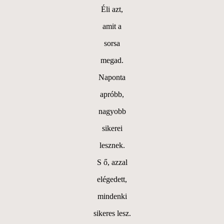
Éli azt,
amit a
sorsa
megad.
Naponta
apróbb,
nagyobb
sikerei
lesznek.
S ő, azzal
elégedett,
mindenki
sikeres lesz.