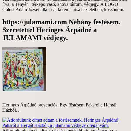
írva, a Tenyér - térképolvasó, ahova ráírom, védjegy. A LOGO
Gálosi Ádám József alkotása, kérem tartsa tiszteletben, köszönöm.
https://julamami.com Néhány festésem.
Szeretettel Heringes Árpádné a
JULAMAMI védjegy.
Heringes Árpádné prevenciós. Egy föstésem Paksról a Hergál
Házból. .
Átfordultunk címet adtam a festésemnek. Heringes Árpádné, a