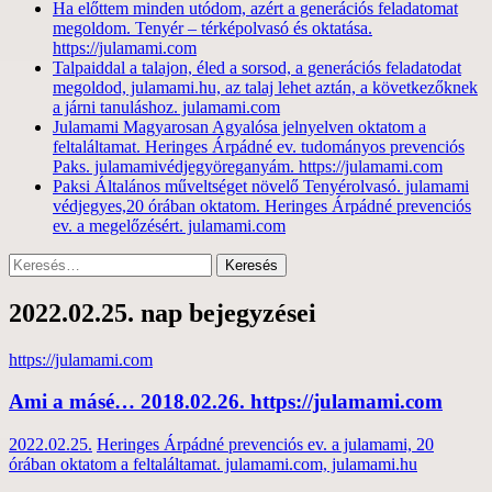
Ha előttem minden utódom, azért a generációs feladatomat
megoldom. Tenyér – térképolvasó és oktatása.
https://julamami.com
Talpaiddal a talajon, éled a sorsod, a generációs feladatodat
megoldod, julamami.hu, az talaj lehet aztán, a következőknek
a járni tanuláshoz. julamami.com
Julamami Magyarosan Agyalósa jelnyelven oktatom a
feltaláltamat. Heringes Árpádné ev. tudományos prevenciós
Paks. julamamivédjegyöreganyám. https://julamami.com
Paksi Általános műveltséget növelő Tenyérolvasó. julamami
védjegyes,20 órában oktatom. Heringes Árpádné prevenciós
ev. a megelőzésért. julamami.com
Keresés:
2022.02.25. nap bejegyzései
https://julamami.com
Ami a másé… 2018.02.26. https://julamami.com
2022.02.25.
Heringes Árpádné prevenciós ev. a julamami, 20
órában oktatom a feltaláltamat. julamami.com, julamami.hu