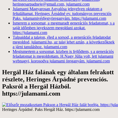
heringesarpadneje@gmail.com, julamami.com
Julamami Magyarosan Agyalósa jelnyelven oktatom a
feltaláltamat. Heringes Árpádné ev. tudományos prevenciós
Paks. julamamivédjegyöreganyám. https://julamami.com
Ismerem a sorsomat, a megmaradt generációs feladatomat, s a
saját időmben igyekszem megoldani azokat.
https://julamami.com
Talpaiddal a talajon, éled a sorsod, a generációs feladatodat
megoldod, julamami.hu, az talaj lehet aztán, a következőknek
a járni tanuláshoz. julamami.com
Megismertem a sorsomat, közben is fejlődtem, s a generációs
feladatomat is megoldottam. H.Nagy Júlia volt, lett julamami
webnagyi, korosodva julamami öreganyám. julamami.com
Hergál Ház falának egy általam felrakott
részlete, Heringes Árpádné prevenciós.
Paksról a Hergál Házból.
https://julamami.com
Heringes Árpádné. Paks Hergál Ház. https://julamami.com