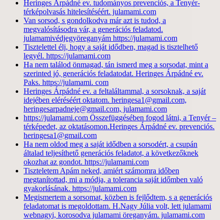
Heringes Árpádné ev. tudományos prevenciós, a Tenyér-
térképolvasás hitelesítéséért. julamami.com
Van sorsod, s gondolkodva már azt is tudod, a
megvalósításodra vár, a generációs feladatod.
julamamivédjegyöreganyám https://julamami.com
Tisztelettel élj, hogy a saját idődben, magad is tisztelhető
legyél. https://julamami.com
Ha nem találod önmagad, tán ismerd meg a sorsodat, mint a
szerinted jó, generációs feladatodat. Heringes Árpádné ev.
Paks. https://julamami. com
Heringes Árpádné ev. a feltaláltammal, a sorsoknak, a saját
idejében eléréséért oktatom. heringesa1@gmail.com,
heringesarpadneje@gmail.com, julamami.com
https://julamami.com Összefüggésében fogod látni, a Tenyér –
térképedet, az oktatásomon.Heringes Árpádné ev. prevenciós.
heringesa1@gmail.com
Ha nem oldod meg a saját idődben a sorsodért, a csupán
általad teljesíthető generációs feladatot, a következőknek
okozhat az gondot. https://julamami.com
Tiszteletem Apám neked, amiért számomra időben
megtanítottad, mi a módja, a tolerancia saját időmben való
gyakorlásának. https://julamami.com
Megismertem a sorsomat, közben is fejlődtem, s a generációs
feladatomat is megoldottam. H.Nagy Júlia volt, lett julamami
webnagyi, korosodva julamami öreganyám. julamami.com