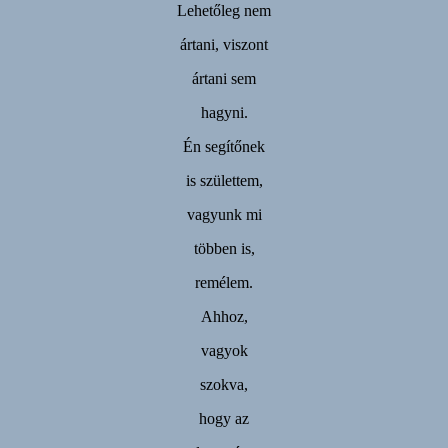
Lehetőleg nem
ártani, viszont
ártani sem
hagyni.
Én segítőnek
is születtem,
vagyunk mi
többen is,
remélem.
Ahhoz,
vagyok
szokva,
hogy az