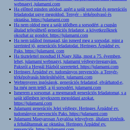
webnagyi ,julamami.com
Ha előtted minden utódod, azért a saját sorsodat és generációs
feladatodat ugye megoldod. Tenyér – térképolvasó és
oktatása. https://julamami.com
Ha nem oldod meg a saját idődben a sorsodért, a csupán
általad teljesíthető generációs feladatot, a következőknek
okozhat az gondot. https://julamami.com
Ha nem találod önmagad, tán ismerd meg a sorsodat, mint a
szerinted jó, generációs feladatodat. Heringes Árpádné ev.
Paks. https://julamami. com
Ha tisztelettel mondtad H.Nagy Júlia, most a 75. évemben,
lehet, julamami webnagyi, julamami védjegyöreganyám.
Paksról a Hergál Házból szeretettel. https://julamami.com
Heringes Árpádné ev. tudományos prevenciós, a Tenyér-
térképolvasás hitelesítéséért. julamami.com
Webtenyeres ingóságok, generációs feladatod, elvárhatod-e,
ha még nem tettél, a jó sorsodért. julamami.com
Ismerem a sorsomat, a megmaradt generációs feladatomat, s a
saját időmben igyekszem megoldani azokat.
https://julamami.com
Julamami generációs Jelei védjegy. Heringes Árpádné ev.
tudományos prevenciós Paks. https://julamami.com
Julamami Magyarosan Agyalósa jelnyelven, általam történik,
a feltaláltamnak az oktatása. Heringes Árpádné ev.
prevenciós. https://julamami.com