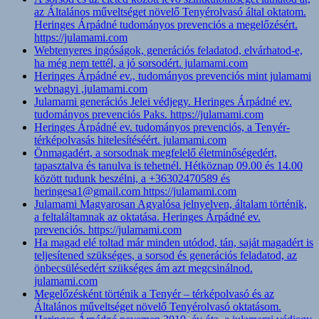
az Általános műveltséget növelő Tenyérolvasó által oktatom.
Heringes Árpádné tudományos prevenciós a megelőzésért.
https://julamami.com
Webtenyeres ingóságok, generációs feladatod, elvárhatod-e,
ha még nem tettél, a jó sorsodért. julamami.com
Heringes Árpádné ev., tudományos prevenciós mint julamami
webnagyi ,julamami.com
Julamami generációs Jelei védjegy. Heringes Árpádné ev.
tudományos prevenciós Paks. https://julamami.com
Heringes Árpádné ev. tudományos prevenciós, a Tenyér-
térképolvasás hitelesítéséért. julamami.com
Önmagadért, a sorsodnak megfelelő életminőségedért,
tapasztalva és tanulva is tehetnél. Hétköznap 09.00 és 14.00
között tudunk beszélni, a +36302470589 és
heringesa1@gmail.com https://julamami.com
Julamami Magyarosan Agyalósa jelnyelven, általam történik,
a feltaláltamnak az oktatása. Heringes Árpádné ev.
prevenciós. https://julamami.com
Ha magad elé toltad már minden utódod, tán, saját magadért is
teljesítened szükséges, a sorsod és generációs feladatod, az
önbecsülésedért szükséges ám azt megcsinálnod.
julamami.com
Megelőzésként történik a Tenyér – térképolvasó és az
Általános műveltséget növelő Tenyérolvasó oktatásom.