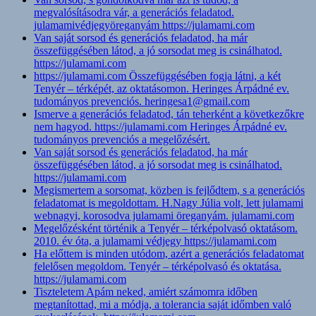
megvalósításodra vár, a generációs feladatod.
julamamivédjegyöreganyám https://julamami.com
Van saját sorsod és generációs feladatod, ha már
összefüggésében látod, a jó sorsodat meg is csinálhatod.
https://julamami.com
https://julamami.com Összefüggésében fogja látni, a két
Tenyér – térképét, az oktatásomon. Heringes Árpádné ev.
tudományos prevenciós. heringesa1@gmail.com
Ismerve a generációs feladatod, tán teherként a következőkre
nem hagyod. https://julamami.com Heringes Árpádné ev.
tudományos prevenciós a megelőzésért.
Van saját sorsod és generációs feladatod, ha már
összefüggésében látod, a jó sorsodat meg is csinálhatod.
https://julamami.com
Megismertem a sorsomat, közben is fejlődtem, s a generációs
feladatomat is megoldottam. H.Nagy Júlia volt, lett julamami
webnagyi, korosodva julamami öreganyám. julamami.com
Megelőzésként történik a Tenyér – térképolvasó oktatásom.
2010. év óta, a julamami védjegy https://julamami.com
Ha előttem is minden utódom, azért a generációs feladatomat
felelősen megoldom. Tenyér – térképolvasó és oktatása.
https://julamami.com
Tiszteletem Apám neked, amiért számomra időben
megtanítottad, mi a módja, a tolerancia saját időmben való