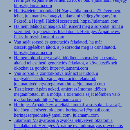
Heringes Árpádné nevemen,2010. év óta, a julamami védjegy
https://julamami.com
Ha tisztelettel mondtad H.Nagy Júlia, most a 75. évemben,
lehet, julamami webnagyi, julamami védjegyöreganyám.
Paksról a Hergál Házból szeretettel. https://julamami.com
Ha nem találod önmagad, tán ismerd meg a sorsodat, mint a
szerinted jó, generációs feladatodat. Heringes Árpádné ev.
Paks. https://julamami. com
Van saját sorsod és generációs feladatod, ha már
összefüggésében látod, a jó sorsodat meg is csinálhatod.
https://julamami.com
Ha nem oldod meg a saját idődben a sorsodért, a csupán
általad teljesíthető generációs feladatot, a következőknek
okozhat az gondot. https://julamami.com
Van sorsod, s gondolkodva már azt is tudod, a
megvalósításodra vár, a generációs feladatod.
julamamivédjegyöreganyám https://julamami.com
Tiszteletem Apám neked, amiért számomra időben
megtanítottad, mi a módja, a tolerancia saját időmben való
gyakorlásának. https://julamami.com
Heringes Árpádné ev. a feltaláltammal, a sorsoknak, a saját
idejében eléréséért oktatom. heringesa1@gmail.com,
heringesarpadneje@gmail.com, julamami.com
Julamami Magyarosan Agyalósa jelnyelven oktatom a
feltaláltamat. Heringes Árpádné ev. tudományos prevenciós