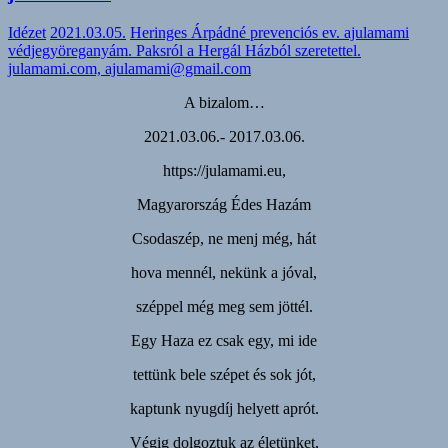
Idézet
2021.03.05.
Heringes Árpádné prevenciós ev. ajulamami
védjegyöreganyám. Paksról a Hergál Házból szeretettel.
julamami.com, ajulamami@gmail.com
A bizalom…
2021.03.06.- 2017.03.06.
https://julamami.eu,
Magyarország Édes Hazám
Csodaszép, ne menj még, hát
hova mennél, nekünk a jóval,
széppel még meg sem jöttél.
Egy Haza ez csak egy, mi ide
tettünk bele szépet és sok jót,
kaptunk nyugdíj helyett aprót.
Végig dolgoztuk az életünket,