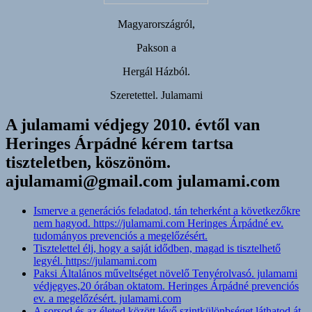
Magyarországról,
Pakson a
Hergál Házból.
Szeretettel. Julamami
A julamami védjegy 2010. évtől van
Heringes Árpádné kérem tartsa
tiszteletben, köszönöm.
ajulamami@gmail.com julamami.com
Ismerve a generációs feladatod, tán teherként a következőkre
nem hagyod. https://julamami.com Heringes Árpádné ev.
tudományos prevenciós a megelőzésért.
Tisztelettel élj, hogy a saját idődben, magad is tisztelhető
legyél. https://julamami.com
Paksi Általános műveltséget növelő Tenyérolvasó. julamami
védjegyes,20 órában oktatom. Heringes Árpádné prevenciós
ev. a megelőzésért. julamami.com
A sorsod és az életed között lévő szintkülönbséget láthatod át,