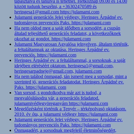
tapasztalva és tanulva is tehetnél. Hétköznap 09.00 és 14.00
között tudunk beszélni, a +36302470589 és
heringesa1@gmail.com https://julamami.com
Julamami generációs Jelei védjegy. Heringes Árpádné ev.
tudományos prevenciós Paks. https://julamami.com
Ha nem oldod meg a saját idődben a sorsodért, a csupán
általad teljesíthető generációs feladatot, a következőknek
okozhat az gondot. https://julamami.com
Julamami Magyarosan Agyalósa jelnyelven, általam történik,
a feltaláltamnak az oktatása. Heringes Árpádné ev.
prevenciós. https://julamami.com
Heringes Árpádné ev. a feltaláltammal, a sorsoknak, a saját
idejében eléréséért oktatom. heringesa1@gmail.com,
heringesarpadneje@gmail.com, julamami.com
Ha nem találod önmagad, tán ismerd meg a sorsodat, mint a
szerinted jó, generációs feladatodat. Heringes Árpádné ev.
Paks. https://julamami. com
Van sorsod, s gondolkodva már azt is tudod, a
megvalósításodra vár, a generációs feladatod.
julamamivédjegyöreganyám https://julamami.com
Megelőzésként történik a Tenyér – térképolvasó oktatásom.
2010. év óta, a julamami védjegy https://julamami.com
Julamami generációs Jelei védjegy. Heringes Árpádné ev.
tudományos prevenciós Paks. https://julamami.com
Önmagadért, a sorsodnak megfelelő életminőségedért,