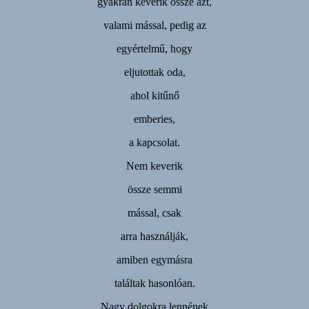
gyakran keverik össze azt,
valami mással, pedig az
egyértelmű, hogy
eljutottak oda,
ahol kitűnő
emberies,
a kapcsolat.
Nem keverik
össze semmi
mással, csak
arra használják,
amiben egymásra
találtak hasonlóan.
Nagy dolgokra lennének