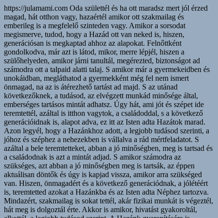
https://julamami.com Oda születtél és ha ott maradsz mert jól érzed magad, hát otthon vagy, hazaértél amikor ott szakmailag és emberileg is a megfelelő szinteden vagy. Amikor a sorsodat megismerve, tudod, hogy a Hazád ott van neked is, hiszen, generációsan is megkaptad ahhoz az alapokat. Felnőttként gondolkodva, már azt is látod, mikor, merre lépjél, hiszen a szülőhelyeden, amikor járni tanultál, megérezted, biztonságot ad számodra ott a talpaid alatti talaj. S amikor már a gyermekeidben és unokáidban, megláthatod a gyermekként még fel nem ismert önmagad, na az is átérezhető tartást ad majd. S az utánad következőknek, a tudásod, az elvégzett munkád minősége által, emberséges tartásos mintát adhatsz. Úgy hát, ami jót és szépet ide teremtettél, azáltal is itthon vagytok, a családoddal, s a következő generációidnak is, alapot adva, ez itt az Isten adta Hazátok marad. Azon legyél, hogy a Hazánkhoz adott, a legjobb tudásod szerinti, a jóhoz és széphez a nehezekben is vállalva a rád mértfeladatot. S azáltal a bele teremtetteket, abban a jó minőségben, meg is tartsad és a családodnak is azt a mintát adjad. S amikor számodra az szükséges, azt abban a jó minőségben meg is tartsák, az éppen aktuálisan döntők és úgy is kapjad vissza, amikor arra szükséged van. Hiszen, önmagadért és a következő generációdnak, a jólétéért is, teremtetted azokat a Hazánkba és az Isten adta Néphez tartozva. Mindazért, szakmailag is sokat tettél, akár fizikai munkát is végeztél, hát meg is dolgoztál érte. Akkor is amikor, hivatást gyakoroltál, alkottál, a legjobb tudásod szerint. A Hazánk gyarapítására is figyelve, a jóhoz és a széphez, az önbecsülésed miatt az emberségeddel is adtál. Hiszen, abban a minőségben, ahogy oda teremtettél, úgy élni is lenne benne igényed, mivel, a saját Hazánk és rólunk, az Isten adta Népről szól. S a már beleteremtett, legjobb minőségünknek megfelelően, történjen a Hazánknak a vezetése, csupán az ahhoz értők gyakorolják azt. Amikor számunkra emberileg és szakmailag, szükséges az, nekünk is a legjobb minőséget nyújtsa. S bennünket megbecsülve azért, elsősorban rólunk szóljon mindaz, ami általunk került a Hazánkba, abban a legjobb, vagy kitűnő minőségében. S azáltal mi is becsüljük meg, őket, akik tesznek azért, hogy legyen bőség, a Hazánknak és az Isten adta Népnek. A megbecsültsége és a hírneve a többi országban is annak megfelelő legyen, ahogy mi azt felépítettük, azt abban a jó minőségben tartsák meg. Minden jó és szép általi gyarapodása a Hazánknak, bennünket az Isten adta Népet is szükséges, hogy annak megfelelően lásson el jóléttel. Az Isten adta Népért, minden körülmények között, a jót és a szépet tegyék meg, minden döntésük előtt, mindenről hitelesen tájékoztassák az Isten adta Népet. A döntéseiknek minden apró részleteiről tudnunk szükséges, hogy véleményezni tudjuk. S anélkül ne hozzanak döntéseket, hogy ne mondhassuk ki, a véleményünket, arra ami nekünk nem jót tenne. S azt is, adják meg, hogy minden szinten érthetően fogalmazzák meg és legyen lehetőségünk, hogy még megváltoztatható időben mondhassuk ki a nemet. Ahogy a jóval és széppel, bele teljesítettünk a Hazánkba, úgy is gyarapítson bennünket. S mint magánembereket bennünket is, a Hazánknak a gyarapodása által, azon a jó szinten tartson, a megérdemelt jólétünket biztosítsa. Ne magukat szolgálják ki, kérdezzék meg az Isten adta Népet és tudjuk adni a beleegyezésünket, ahhoz, hogy a megjelölt összegek közül, mekkora fizetést szavazzunk meg számukra. Ah, ha igyekeztél, az elvégzett, jó minőségű munkáddal, biztosítottad, a családodnak, a jó minőségű, megélhetését, azáltal is adtál bele a Hazánkba. Legyen megfelelő összege a nyugdíjnak ahhoz, hogy meg tudjunk élni belőle, tudjon róla az Isten adta Nép, hogy dönthessen még fiatalkorában róla. S aki még azon felül szeretné a nyugdíjának az összegét fokozni, tegyen azért külön bele a valamit, ami különleges és hitelesen nevesítő a Hazánkra. A gyermekeidnek, az életkoruknak megfelelő önbecsülésüket, mindig a saját idejükben, a legjobb tudásod szerint igyekezz biztosítani.ű Ne legyen különbség a tiszteletnek, alapként megadásánál a kislányok és a kisfiúk között. Ah, ha vezetést vállaltál fel, az Isten adta Népről, a Hazánkról, a sorsukról minden körülmények között, az emberséges tartásod szerint és gondolkodva döntsél. Amikor szükséges az előre megbeszéltek szerint, s azon túl is, velünk az Isten adta Néppel megbeszélteknek megfelelően, véleményezzél. Ne bízd azt másra, a családodon belül sem és a baráti körödben se, minden körülmények között, emberségesen és gondolkodó felelős vezetőként cselekedjél. S az Isten adta Népnek az alapban megjár, hogy a legjobb tudásod szerint, igyekezz, azt az alapjuknak biztosítani, ami az életük során az elérhető legjobb jólétüket jelenti. S arról biztosítsad az Isten adta Népet, hogy azt, amire akkor a legjobb tudásod szerint, képes vagy, az Isten adta Népnek is az elértjüknek megfelelő jó és kitűnő szintjén meg is történik. Azon legyél, hogy az életkoruknak megfelelő saját idejükben, ahhoz, tudjanak a tehetségünkből eredő tudásukkal, maguk is a jót és a szépet adni. S amikor majd már önmagukért is tudnak tenni, adjátok össze a tudásotokat. Többféle szinten lévőkkel beszéljétek át, s tudjatok arról, hogy mire van akkor éppen igénye, az Isten adta Népnek. Mindegyik döntő, az akkori saját legjobb tudását adhassa hozzá. Azáltal is átérezhesse, mit jelent számára az Isten adta Népnek a sikere. A saját döntése legyen, hogy mikor ad bele abba és mennyit tud akkor adni. Amiből majd amikor szüksége lesz arra, biztos lehet benne, hogy ugyanabban a minőségben azt ki is veheti. Amíg gyermekeknek bizonyulnak, ne várj tőlük felnőtt döntést és ne úgy ítéld meg őket. Ameddig legyél választ adó a kérdéseikre, amíg nagy szükség van ott rád, mint aki adni tud oda. Azáltal is érezzék, a tiszteletet, szeretetet és a biztonságot nyújtó törődést. A szülői felelősséget addig igyekezz a saját szinteden erősíteni, amíg arra szükség lesz. Úgy, hogy ne ess túlzásokba, az érintettek számára életszerű legyen az is. Ah, amíg ők maguk nem képesek arra, szülőként magad szerint, felvállalva azt tedd azt amire számukra ahhoz szükségük van. Ami szerinted és szerintük, a jó nevelésüket, gondolkodva biztosítani tudja, add meg időben, ne csupán szívesen és lelkesen. Hiszen közben, az önismeretük a helyére kerülhet általa és rátalálhatnak a racionális oldalukra. S azáltal is a családért és a Hazáért is képesek lesznek, tartásos emberekké fejlődni és úgy is teljesíteni. A szakmáddal, a szerinted teljesíthető jó munkaminőségeddel, a hivatásodat, emberségesen, hitelesen, gyakoroljad. Úgy azt a Hazánknak az emberséges formában maradásának a megtartásához, szerintem már hozzá is adtad. Miközben, tehetségből eredően, alkottál, az emberek által, az a gyakorlatban is megtapasztalva, hitelesítve lett. Amit feltaláltál és már összefüggésében látsz, azáltal, magad is, fejlődsz, amikor abból a szolgáltatásoddal adsz. S a Hazánkat is hitelesen nevesíted, mind azok által, akkor is ha nehezített az utad azáltal. Mert ha annak amit megteremtettél, a jóban és szépben alkalmazni igyekszel és azáltal a hitelességére is ügyelve élsz, kiemel az téged éppen a saját idődben. Helyén kezeled majd azt, hogy a szinteden meg is maradhatsz. S ahhoz képest fejlesztheted magadat, úgy az emberi méltóságodat megtartva élsz majd. S magad szerint tartásos emberré válsz, ha azt adtad, akár napi szinten is, amit, a legjobb tudásod szerint, akkor éppen tudtál. A saját Hazádban vagy már, ha bele adod azt, ami oda jár, mert adni születtünk mindannyian. S magad is, a családodnak, a talpuk alatti talajnak, mint a saját idejükben, a sorsukat építőknek, az alapjuknak szántál, az akkor azok által is, hasznukra lesz már. Az adni tudásnak az örömét megismerik, túlzásba nem viszik, hát át is vehetik és tovább is vihetik, az arra már éppen, emberileg is érett sarjaid. Azután, eljön az ideje annak, hogy a saját sorsukban, már a tudásukkal és az emberségükkel egy szinten vannak. Nem hagyják el az Isten adta Népet, magát a Hazát végleg. Hanem itt építik fel azt a minőségű életet, amit generációsan és a sorsuk szerint megérdemelnek. Annak az építésével lesz sikerélményük, adnak hozzá, hiszen, szerintem, adni születtünk és ide bele a saját Hazánkba és mindannyian. Szerintem, a Hazánkba adva, a saját idejében, hazaszeretővé is válhat, aki ide született. S akik meg a hovatartozásuk miatt érkeznek a Hazájukba tartozónak érezve magukat. S otthon is lehetnek mert bele is teremtenek, azzal megteremthetik azt az emberi minőségüket, ami által végleg, tisztelhetők lesznek itt. Eljutnak odáig, hogy ide teremtve, ugyan miért kívánnának elköltözni innen. Szerintem, inkább a megélik a nehezek, mint akik itt születtek. S az a hozzáértő vezetőket, emberileg és szakmailag is gondolkodásra készteti. Hiszen akkorra már ide születtek a gyermekeik, akik megalapozhatják a következő generációknak is, az eredetileg a Hazánkhoz tartozásukat. Kimondhatják, hogy akarnak -e ide úgy tartozni, hogy elsősorban, hozzánk tartozóknak mondják magukat. Hiszen adok - kapok, a jóból és szépből, hát szerintem, azáltal is, az egészséges körforgásban maradni igyekszünk. S azzal, tartást is adunk a Hazánkhoz mindannyian, emberségből vizsgáznak most a másokat utánzók. S fokozatosan, a saját emberi értékeinket erősítve élünk. A jó minőségű életünket, felépíteni igyekszünk, a saját életritmusunkban és tudásuknak megfelelően. S a továbbiakban is, figyelni szükséges a belső kontrollunknak az emberséges saját vizsgáinkra. Mert az emberséges és vagy a szakmai érettségünknek megfelelően tudunk dönteni. S mindezek mellett, a lelkiismeretünknek, a saját időnkben való figyelmeztetésére figyelve élünk. Azáltal is tartásosan élve, bármennyire is nehéz, nem fordulunk ki, se a álmaink megvalósításáért, sem a nagy pénzé