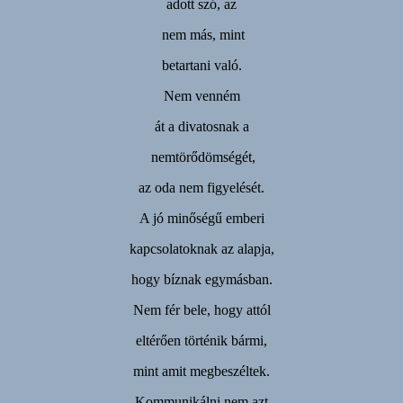
adott szó, az
nem más, mint
betartani való.
Nem venném
át a divatosnak a
nemtörődömségét,
az oda nem figyelését.
A jó minőségű emberi
kapcsolatoknak az alapja,
hogy bíznak egymásban.
Nem fér bele, hogy attól
eltérően történik bármi,
mint amit megbeszéltek.
Kommunikálni nem azt