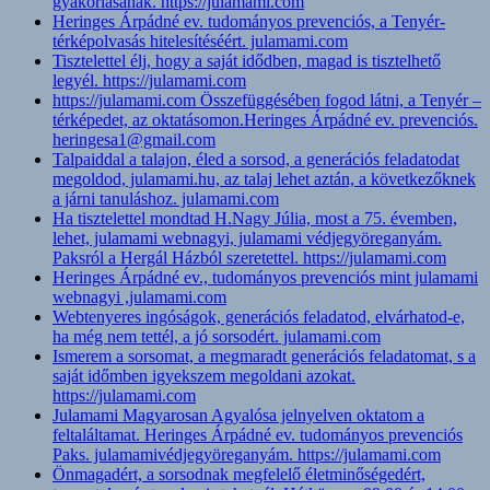
gyakorlásának. https://julamami.com
Heringes Árpádné ev. tudományos prevenciós, a Tenyér-
térképolvasás hitelesítéséért. julamami.com
Tisztelettel élj, hogy a saját idődben, magad is tisztelhető
legyél. https://julamami.com
https://julamami.com Összefüggésében fogod látni, a Tenyér –
térképedet, az oktatásomon.Heringes Árpádné ev. prevenciós.
heringesa1@gmail.com
Talpaiddal a talajon, éled a sorsod, a generációs feladatodat
megoldod, julamami.hu, az talaj lehet aztán, a következőknek
a járni tanuláshoz. julamami.com
Ha tisztelettel mondtad H.Nagy Júlia, most a 75. évemben,
lehet, julamami webnagyi, julamami védjegyöreganyám.
Paksról a Hergál Házból szeretettel. https://julamami.com
Heringes Árpádné ev., tudományos prevenciós mint julamami
webnagyi ,julamami.com
Webtenyeres ingóságok, generációs feladatod, elvárhatod-e,
ha még nem tettél, a jó sorsodért. julamami.com
Ismerem a sorsomat, a megmaradt generációs feladatomat, s a
saját időmben igyekszem megoldani azokat.
https://julamami.com
Julamami Magyarosan Agyalósa jelnyelven oktatom a
feltaláltamat. Heringes Árpádné ev. tudományos prevenciós
Paks. julamamivédjegyöreganyám. https://julamami.com
Önmagadért, a sorsodnak megfelelő életminőségedért,