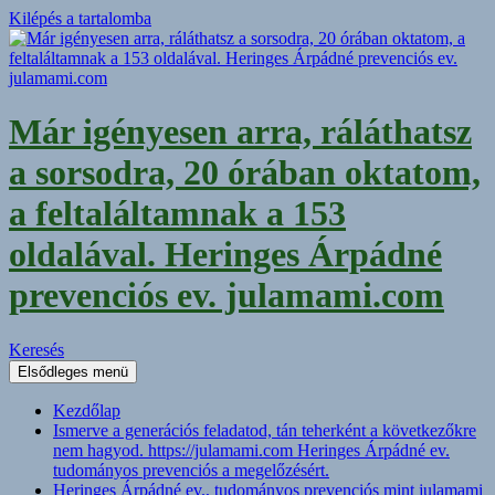
Kilépés a tartalomba
Már igényesen arra, ráláthatsz
a sorsodra, 20 órában oktatom,
a feltaláltamnak a 153
oldalával. Heringes Árpádné
prevenciós ev. julamami.com
Keresés
Elsődleges menü
Kezdőlap
Ismerve a generációs feladatod, tán teherként a következőkre
nem hagyod. https://julamami.com Heringes Árpádné ev.
tudományos prevenciós a megelőzésért.
Heringes Árpádné ev., tudományos prevenciós mint julamami