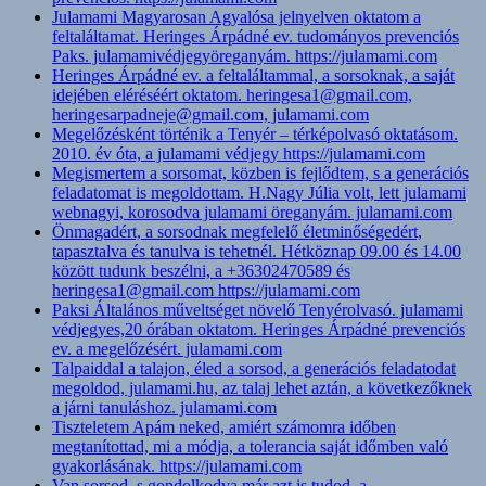
Julamami Magyarosan Agyalósa jelnyelven oktatom a
feltaláltamat. Heringes Árpádné ev. tudományos prevenciós
Paks. julamamivédjegyöreganyám. https://julamami.com
Heringes Árpádné ev. a feltaláltammal, a sorsoknak, a saját
idejében eléréséért oktatom. heringesa1@gmail.com,
heringesarpadneje@gmail.com, julamami.com
Megelőzésként történik a Tenyér – térképolvasó oktatásom.
2010. év óta, a julamami védjegy https://julamami.com
Megismertem a sorsomat, közben is fejlődtem, s a generációs
feladatomat is megoldottam. H.Nagy Júlia volt, lett julamami
webnagyi, korosodva julamami öreganyám. julamami.com
Önmagadért, a sorsodnak megfelelő életminőségedért,
tapasztalva és tanulva is tehetnél. Hétköznap 09.00 és 14.00
között tudunk beszélni, a +36302470589 és
heringesa1@gmail.com https://julamami.com
Paksi Általános műveltséget növelő Tenyérolvasó. julamami
védjegyes,20 órában oktatom. Heringes Árpádné prevenciós
ev. a megelőzésért. julamami.com
Talpaiddal a talajon, éled a sorsod, a generációs feladatodat
megoldod, julamami.hu, az talaj lehet aztán, a következőknek
a járni tanuláshoz. julamami.com
Tiszteletem Apám neked, amiért számomra időben
megtanítottad, mi a módja, a tolerancia saját időmben való
gyakorlásának. https://julamami.com
Van sorsod, s gondolkodva már azt is tudod, a