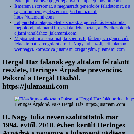
Paks. julamamivédjegyöreganyám. https://julamami.com
Ismerem a sorsomat, a megmaradt generációs feladatomat, s a
saját időmben igyekszem megoldani azokat.
https://julamami.com
Talpaiddal a talajon, éled a sorsod, a generációs feladatodat
megoldod, julamami.hu, az talaj lehet aztán, a következőknek
a járni tanuláshoz. julamami.com
Megismertem a sorsomat, közben is fejlődtem, s a generációs
feladatomat is megoldottam. H.Nagy Júlia volt, lett julamami
webnagyi, korosodva julamami öreganyám. julamami.com
Hergál Ház falának egy általam felrakott
részlete, Heringes Árpádné prevenciós.
Paksról a Hergál Házból.
https://julamami.com
Heringes Árpádné. Paks Hergál Ház. https://julamami.com
H. Nagy Júlia néven szólítottatok már
1994. évtől. 2010. évben került Heringes
Árpádné a nevemre a julamami védjegy,