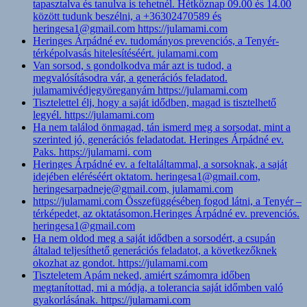
tapasztalva és tanulva is tehetnél. Hétköznap 09.00 és 14.00
között tudunk beszélni, a +36302470589 és
heringesa1@gmail.com https://julamami.com
Heringes Árpádné ev. tudományos prevenciós, a Tenyér-
térképolvasás hitelesítéséért. julamami.com
Van sorsod, s gondolkodva már azt is tudod, a
megvalósításodra vár, a generációs feladatod.
julamamivédjegyöreganyám https://julamami.com
Tisztelettel élj, hogy a saját idődben, magad is tisztelhető
legyél. https://julamami.com
Ha nem találod önmagad, tán ismerd meg a sorsodat, mint a
szerinted jó, generációs feladatodat. Heringes Árpádné ev.
Paks. https://julamami. com
Heringes Árpádné ev. a feltaláltammal, a sorsoknak, a saját
idejében eléréséért oktatom. heringesa1@gmail.com,
heringesarpadneje@gmail.com, julamami.com
https://julamami.com Összefüggésében fogod látni, a Tenyér –
térképedet, az oktatásomon.Heringes Árpádné ev. prevenciós.
heringesa1@gmail.com
Ha nem oldod meg a saját idődben a sorsodért, a csupán
általad teljesíthető generációs feladatot, a következőknek
okozhat az gondot. https://julamami.com
Tiszteletem Apám neked, amiért számomra időben
megtanítottad, mi a módja, a tolerancia saját időmben való
gyakorlásának. https://julamami.com