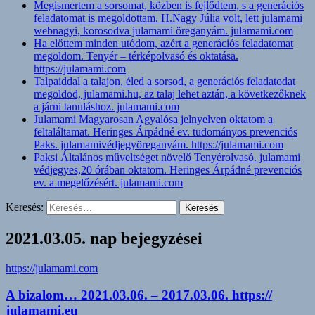
Megismertem a sorsomat, közben is fejlődtem, s a generációs
feladatomat is megoldottam. H.Nagy Júlia volt, lett julamami
webnagyi, korosodva julamami öreganyám. julamami.com
Ha előttem minden utódom, azért a generációs feladatomat
megoldom. Tenyér – térképolvasó és oktatása.
https://julamami.com
Talpaiddal a talajon, éled a sorsod, a generációs feladatodat
megoldod, julamami.hu, az talaj lehet aztán, a következőknek
a járni tanuláshoz. julamami.com
Julamami Magyarosan Agyalósa jelnyelven oktatom a
feltaláltamat. Heringes Árpádné ev. tudományos prevenciós
Paks. julamamivédjegyöreganyám. https://julamami.com
Paksi Általános műveltséget növelő Tenyérolvasó. julamami
védjegyes,20 órában oktatom. Heringes Árpádné prevenciós
ev. a megelőzésért. julamami.com
Keresés:
2021.03.05. nap bejegyzései
https://julamami.com
A bizalom… 2021.03.06. – 2017.03.06. https://
julamami.eu