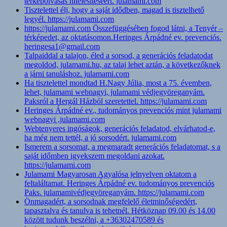
térképolvasás hitelesítéséért. julamami.com
Tisztelettel élj, hogy a saját idődben, magad is tisztelhető
legyél. https://julamami.com
https://julamami.com Összefüggésében fogod látni, a Tenyér –
térképedet, az oktatásomon.Heringes Árpádné ev. prevenciós.
heringesa1@gmail.com
Talpaiddal a talajon, éled a sorsod, a generációs feladatodat
megoldod, julamami.hu, az talaj lehet aztán, a következőknek
a járni tanuláshoz. julamami.com
Ha tisztelettel mondtad H.Nagy Júlia, most a 75. évemben,
lehet, julamami webnagyi, julamami védjegyöreganyám.
Paksról a Hergál Házból szeretettel. https://julamami.com
Heringes Árpádné ev., tudományos prevenciós mint julamami
webnagyi ,julamami.com
Webtenyeres ingóságok, generációs feladatod, elvárhatod-e,
ha még nem tettél, a jó sorsodért. julamami.com
Ismerem a sorsomat, a megmaradt generációs feladatomat, s a
saját időmben igyekszem megoldani azokat.
https://julamami.com
Julamami Magyarosan Agyalósa jelnyelven oktatom a
feltaláltamat. Heringes Árpádné ev. tudományos prevenciós
Paks. julamamivédjegyöreganyám. https://julamami.com
Önmagadért, a sorsodnak megfelelő életminőségedért,
tapasztalva és tanulva is tehetnél. Hétköznap 09.00 és 14.00
között tudunk beszélni, a +36302470589 és