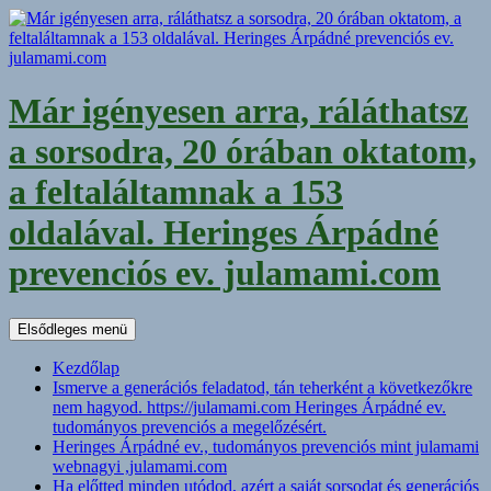
Kilépés
a
tartalomba
Már igényesen arra, ráláthatsz
a sorsodra, 20 órában oktatom,
a feltaláltamnak a 153
oldalával. Heringes Árpádné
prevenciós ev. julamami.com
Keresés
Elsődleges menü
Kezdőlap
Ismerve a generációs feladatod, tán teherként a következőkre
nem hagyod. https://julamami.com Heringes Árpádné ev.
tudományos prevenciós a megelőzésért.
Heringes Árpádné ev., tudományos prevenciós mint julamami
webnagyi ,julamami.com
Ha előtted minden utódod, azért a saját sorsodat és generációs