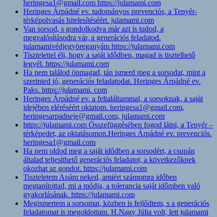
heringesa1@gmail.com https://julamami.com
Heringes Árpádné ev. tudományos prevenciós, a Tenyér-
térképolvasás hitelesítéséért. julamami.com
Van sorsod, s gondolkodva már azt is tudod, a
megvalósításodra vár, a generációs feladatod.
julamamivédjegyöreganyám https://julamami.com
Tisztelettel élj, hogy a saját idődben, magad is tisztelhető
legyél. https://julamami.com
Ha nem találod önmagad, tán ismerd meg a sorsodat, mint a
szerinted jó, generációs feladatodat. Heringes Árpádné ev.
Paks. https://julamami. com
Heringes Árpádné ev. a feltaláltammal, a sorsoknak, a saját
idejében eléréséért oktatom. heringesa1@gmail.com,
heringesarpadneje@gmail.com, julamami.com
https://julamami.com Összefüggésében fogod látni, a Tenyér –
térképedet, az oktatásomon.Heringes Árpádné ev. prevenciós.
heringesa1@gmail.com
Ha nem oldod meg a saját idődben a sorsodért, a csupán
általad teljesíthető generációs feladatot, a következőknek
okozhat az gondot. https://julamami.com
Tiszteletem Apám neked, amiért számomra időben
megtanítottad, mi a módja, a tolerancia saját időmben való
gyakorlásának. https://julamami.com
Megismertem a sorsomat, közben is fejlődtem, s a generációs
feladatomat is megoldottam. H.Nagy Júlia volt, lett julamami