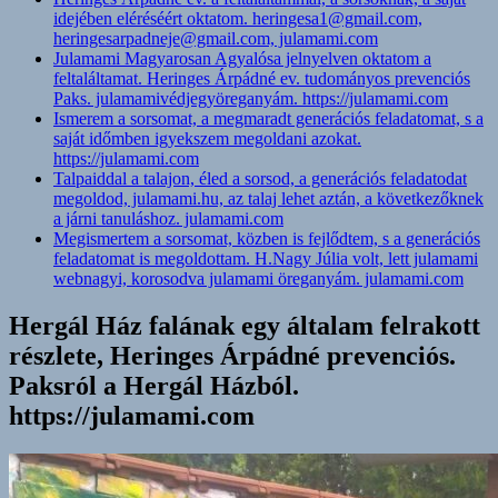
idejében eléréséért oktatom. heringesa1@gmail.com,
heringesarpadneje@gmail.com, julamami.com
Julamami Magyarosan Agyalósa jelnyelven oktatom a
feltaláltamat. Heringes Árpádné ev. tudományos prevenciós
Paks. julamamivédjegyöreganyám. https://julamami.com
Ismerem a sorsomat, a megmaradt generációs feladatomat, s a
saját időmben igyekszem megoldani azokat.
https://julamami.com
Talpaiddal a talajon, éled a sorsod, a generációs feladatodat
megoldod, julamami.hu, az talaj lehet aztán, a következőknek
a járni tanuláshoz. julamami.com
Megismertem a sorsomat, közben is fejlődtem, s a generációs
feladatomat is megoldottam. H.Nagy Júlia volt, lett julamami
webnagyi, korosodva julamami öreganyám. julamami.com
Hergál Ház falának egy általam felrakott
részlete, Heringes Árpádné prevenciós.
Paksról a Hergál Házból.
https://julamami.com