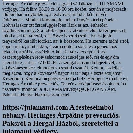
Ismerve
Heringes Árpádné prevenciós egyéni vállalkozó, a JULAMAMI
a
védjegy. Ha felhív, 08.00 és 18.00 óra között, azután a megbeszélt
generációs
időpontban megtörténik, a leolvasása mind a két Tenyér -
feladatod,
térképének. Mindent kimondok, amit a Tenyér - térképének a
tán
leolvasásakor ott összefüggésében látok és azt, érthetően
teherként
fogalmazom meg. S a fotók éppen az átküldés előtt készüljenek el,
a
mind a két tenyeréről, s ha össze is szerkeszti a bal és jobb
következőkre
tenyereiről készült fotókat, azt is köszönöm. Ha szeretne tudni arról,
nem
éppen mi az, amit akkor, elvárna öntől a sorsa és a generációs
hagyod.
feladata, arról is beszélek. A két Tenyér - térképének az
összefüggésében leolvasásomhoz szükséges idő, fél és egy óra
között lesz, a díja: 27.000.-Ft. A szolgáltatásom befejeztével, az
elköszönésemkor, elmondom a számla számát. Kérem, tiszteljen
meg azzal, hogy a következő napon át is utalja a tiszteletdíjamat.
Köszönöm. Kérem a megjegyzésbe írja bele. Heringes Árpádné ev.
Heringes Árpádné prevenciós, Tenyér - térképolvasó és oktató, ha
tisztelettel mondod, a JULAMAMIvédjegyÖREGANYÁM.
Paksról a Hergál Házból, szeretettel.
https://julamami.com A festéseimből
néhány. Heringes Árpádné prevenciós.
Paksról a Hergál Házból, szeretettel a
julamami védjegy.