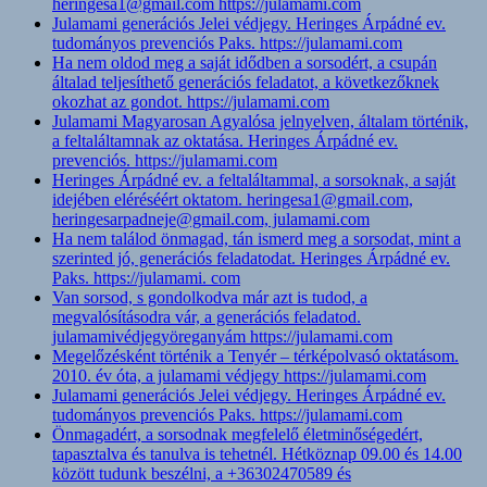
heringesa1@gmail.com https://julamami.com
Julamami generációs Jelei védjegy. Heringes Árpádné ev.
tudományos prevenciós Paks. https://julamami.com
Ha nem oldod meg a saját idődben a sorsodért, a csupán
általad teljesíthető generációs feladatot, a következőknek
okozhat az gondot. https://julamami.com
Julamami Magyarosan Agyalósa jelnyelven, általam történik,
a feltaláltamnak az oktatása. Heringes Árpádné ev.
prevenciós. https://julamami.com
Heringes Árpádné ev. a feltaláltammal, a sorsoknak, a saját
idejében eléréséért oktatom. heringesa1@gmail.com,
heringesarpadneje@gmail.com, julamami.com
Ha nem találod önmagad, tán ismerd meg a sorsodat, mint a
szerinted jó, generációs feladatodat. Heringes Árpádné ev.
Paks. https://julamami. com
Van sorsod, s gondolkodva már azt is tudod, a
megvalósításodra vár, a generációs feladatod.
julamamivédjegyöreganyám https://julamami.com
Megelőzésként történik a Tenyér – térképolvasó oktatásom.
2010. év óta, a julamami védjegy https://julamami.com
Julamami generációs Jelei védjegy. Heringes Árpádné ev.
tudományos prevenciós Paks. https://julamami.com
Önmagadért, a sorsodnak megfelelő életminőségedért,
tapasztalva és tanulva is tehetnél. Hétköznap 09.00 és 14.00
között tudunk beszélni, a +36302470589 és