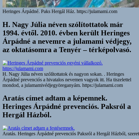
Heringes Árpádné. Paks Hergál Ház. https://julamami.com
H. Nagy Júlia néven szólítottatok már
1994. évtől. 2010. évben került Heringes
Árpádné a nevemre a julamami védjegy,
az oktatásomra a Tenyér – térképolvasó.
H. Nagy Júlia néven szólítottatok és nagyon sokan. . Heringes
Árpádné prevenciós a hivatalos nevemen vagyok itt. Ha tiszelettel
mondod, a julamamivédjegyöreganyám. https://julamami.com
Aratás címet adtam a képemnek.
Heringes Árpádné prevenciós. Paksról a
Hergál Házból.
Aratás. Heringes Árpádné prevenciós Paksról a Hergál Házból, szerete