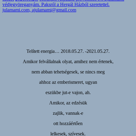
védjegyöreganyám. Paksról a Hergál Házból szeretettel.
julamami.com, ajulamami@gmail.com
Telített energia… 2018.05.27. -2021.05.27.
Amikor felvállalnak olyat, amihez nem értenek,
nem abban tehetségesek, se nincs meg
ahhoz az emberismeret, ugyan
eszükbe jut-e vajon, ah.
Amikor, az edzésük
zajlik, vannak-e
ott hozzáértően
lelkesek, szívesek.