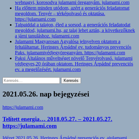
webnagyi, korosodva julamami öreganyám. julamami.com
Ha előttem minden utódom, azért a generációs feladatomat
megoldom. Tenyér – térképolvasó és oktatása.
https://julamami.com
Talpaiddal a talajon, éled a sorsod, a generációs feladatodat
megoldod, julamami.hu, az talaj lehet aztán, a következőknek
a járni tanuláshoz. julamami.com
Julamami Magyarosan Agyalósa jelnyelven oktatom a
feltaláltamat. Heringes Árpádné ev. tudományos prevenciós
Paks. julamamivédjegyöreganyám. https://julamami.com
Paksi Általános műveltséget növelő Tenyérolvasó. julamami
védjegyes,20 órában oktatom. Heringes Árpádné prevenciós
ev. a megelőzésért. julamami.com
Keresés:
2021.05.26. nap bejegyzései
https://julamami.com
Telített energia… 2018.05.27. – 2021.05.27.
https://julamami.com
Idézet
2021.05.26.
Heringes Árpádné prevenciós ev. ajulamami