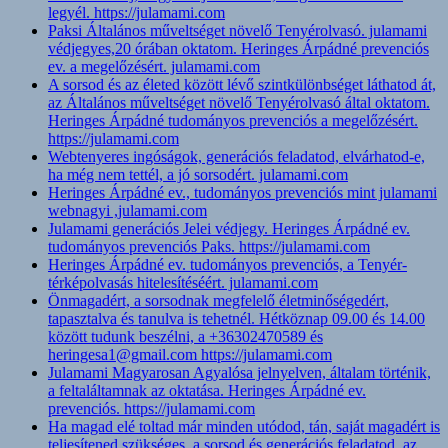
legyél. https://julamami.com
Paksi Általános műveltséget növelő Tenyérolvasó. julamami
védjegyes,20 órában oktatom. Heringes Árpádné prevenciós
ev. a megelőzésért. julamami.com
A sorsod és az életed között lévő szintkülönbséget láthatod át,
az Általános műveltséget növelő Tenyérolvasó által oktatom.
Heringes Árpádné tudományos prevenciós a megelőzésért.
https://julamami.com
Webtenyeres ingóságok, generációs feladatod, elvárhatod-e,
ha még nem tettél, a jó sorsodért. julamami.com
Heringes Árpádné ev., tudományos prevenciós mint julamami
webnagyi ,julamami.com
Julamami generációs Jelei védjegy. Heringes Árpádné ev.
tudományos prevenciós Paks. https://julamami.com
Heringes Árpádné ev. tudományos prevenciós, a Tenyér-
térképolvasás hitelesítéséért. julamami.com
Önmagadért, a sorsodnak megfelelő életminőségedért,
tapasztalva és tanulva is tehetnél. Hétköznap 09.00 és 14.00
között tudunk beszélni, a +36302470589 és
heringesa1@gmail.com https://julamami.com
Julamami Magyarosan Agyalósa jelnyelven, általam történik,
a feltaláltamnak az oktatása. Heringes Árpádné ev.
prevenciós. https://julamami.com
Ha magad elé toltad már minden utódod, tán, saját magadért is
teljesítened szükséges, a sorsod és generációs feladatod, az