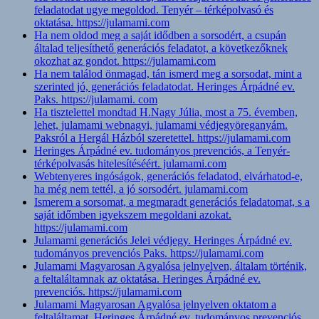
feladatodat ugye megoldod. Tenyér – térképolvasó és
oktatása. https://julamami.com
Ha nem oldod meg a saját idődben a sorsodért, a csupán
általad teljesíthető generációs feladatot, a következőknek
okozhat az gondot. https://julamami.com
Ha nem találod önmagad, tán ismerd meg a sorsodat, mint a
szerinted jó, generációs feladatodat. Heringes Árpádné ev.
Paks. https://julamami. com
Ha tisztelettel mondtad H.Nagy Júlia, most a 75. évemben,
lehet, julamami webnagyi, julamami védjegyöreganyám.
Paksról a Hergál Házból szeretettel. https://julamami.com
Heringes Árpádné ev. tudományos prevenciós, a Tenyér-
térképolvasás hitelesítéséért. julamami.com
Webtenyeres ingóságok, generációs feladatod, elvárhatod-e,
ha még nem tettél, a jó sorsodért. julamami.com
Ismerem a sorsomat, a megmaradt generációs feladatomat, s a
saját időmben igyekszem megoldani azokat.
https://julamami.com
Julamami generációs Jelei védjegy. Heringes Árpádné ev.
tudományos prevenciós Paks. https://julamami.com
Julamami Magyarosan Agyalósa jelnyelven, általam történik,
a feltaláltamnak az oktatása. Heringes Árpádné ev.
prevenciós. https://julamami.com
Julamami Magyarosan Agyalósa jelnyelven oktatom a
feltaláltamat. Heringes Árpádné ev. tudományos prevenciós