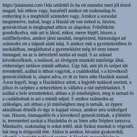
https://julamami.com Oda születtél és ha ott maradsz mert jól érzed magad, hát otthon vagy, hazaértél amikor ott szakmailag és emberileg is a megfelelő szinteden vagy. Amikor a sorsodat megismerve, tudod, hogy a Hazád ott van neked is, hiszen, generációsan is megkaptad ahhoz az alapokat. Felnőttként gondolkodva, már azt is látod, mikor, merre lépjél, hiszen a szülőhelyeden, amikor járni tanultál, megérezted, biztonságot ad számodra ott a talpaid alatti talaj. S amikor már a gyermekeidben és unokáidban, megláthatod a gyermekként még fel nem ismert önmagad, na az is átérezhető tartást ad majd. S az utánad következőknek, a tudásod, az elvégzett munkád minősége által, emberséges tartásos mintát adhatsz. Úgy hát, ami jót és szépet ide teremtettél, azáltal is itthon vagytok, a családoddal, s a következő generációidnak is, alapot adva, ez itt az Isten adta Hazátok marad. Azon legyél, hogy a Hazánkhoz adott, a legjobb tudásod szerinti, a jóhoz és széphez a nehezekben is vállalva a rád mértfeladatot. S azáltal a bele teremtetteket, abban a jó minőségben, meg is tartsad és a családodnak is azt a mintát adjad. S amikor számodra az szükséges, azt abban a jó minőségben meg is tartsák, az éppen aktuálisan döntők és úgy is kapjad vissza, amikor arra szükséged van. Hiszen, önmagadért és a következő generációdnak, a jólétéért is, teremtetted azokat a Hazánkba és az Isten adta Néphez tartozva. Mindazért, szakmailag is sokat tettél, akár fizikai munkát is végeztél, hát meg is dolgoztál érte. Akkor is amikor, hivatást gyakoroltál, alkottál, a legjobb tudásod szerint. A Hazánk gyarapítására is figyelve, a jóhoz és a széphez, az önbecsülésed miatt az emberségeddel is adtál. Hiszen, abban a minőségben, ahogy oda teremtettél, úgy élni is lenne benne igényed, mivel, a saját Hazánk és rólunk, az Isten adta Népről szól. S a már beleteremtett, legjobb minőségünknek megfelelően, történjen a Hazánknak a vezetése, csupán az ahhoz értők gyakorolják azt. Amikor számunkra emberileg és szakmailag, szükséges az, nekünk is a legjobb minőséget nyújtsa. S bennünket megbecsülve azért, elsősorban rólunk szóljon mindaz, ami általunk került a Hazánkba, abban a legjobb, vagy kitűnő minőségében. S azáltal mi is becsüljük meg, őket, akik tesznek azért, hogy legyen bőség, a Hazánknak és az Isten adta Népnek. A megbecsültsége és a hírneve a többi országban is annak megfelelő legyen, ahogy mi azt felépítettük, azt abban a jó minőségben tartsák meg. Minden jó és szép általi gyarapodása a Hazánknak, bennünket az Isten adta Népet is szükséges, hogy annak megfelelően lásson el jóléttel. Az Isten adta Népért, minden körülmények között, a jót és a szépet tegyék meg, minden döntésük előtt, mindenről hitelesen tájékoztassák az Isten adta Népet. A döntéseiknek minden apró részleteiről tudnunk szükséges, hogy véleményezni tudjuk. S anélkül ne hozzanak döntéseket, hogy ne mondhassuk ki, a véleményünket, arra ami nekünk nem jót tenne. S azt is, adják meg, hogy minden szinten érthetően fogalmazzák meg és legyen lehetőségünk, hogy még megváltoztatható időben mondhassuk ki a nemet. Ahogy a jóval és széppel, bele teljesítettünk a Hazánkba, úgy is gyarapítson bennünket. S mint magánembereket bennünket is, a Hazánknak a gyarapodása által, azon a jó szinten tartson, a megérdemelt jólétünket biztosítsa. Ne magukat szolgálják ki, kérdezzék meg az Isten adta Népet és tudjuk adni a beleegyezésünket, ahhoz, hogy a megjelölt összegek közül, mekkora fizetést szavazzunk meg számukra. Ah, ha igyekeztél, az elvégzett, jó minőségű munkáddal, biztosítottad, a családodnak, a jó minőségű, megélhetését, azáltal is adtál bele a Hazánkba. Legyen megfelelő összege a nyugdíjnak ahhoz, hogy meg tudjunk élni belőle, tudjon róla az Isten adta Nép, hogy dönthessen még fiatalkorában róla. S aki még azon felül szeretné a nyugdíjának az összegét fokozni, tegyen azért külön bele a valamit, ami különleges és hitelesen nevesítő a Hazánkra. A gyermekeidnek, az életkoruknak megfelelő önbecsülésüket, mindig a saját idejükben, a legjobb tudásod szerint igyekezz biztosítani.ű Ne legyen különbség a tiszteletnek, alapként megadásánál a kislányok és a kisfiúk között. Ah, ha vezetést vállaltál fel, az Isten adta Népről, a Hazánkról, a sorsukról minden körülmények között, az emberséges tartásod szerint és gondolkodva döntsél. Amikor szükséges az előre megbeszéltek szerint, s azon túl is, velünk az Isten adta Néppel megbeszélteknek megfelelően, véleményezzél. Ne bízd azt másra, a családodon belül sem és a baráti körödben se, minden körülmények között, emberségesen és gondolkodó felelős vezetőként cselekedjél. S az Isten adta Népnek az alapban megjár, hogy a legjobb tudásod szerint, igyekezz, azt az alapjuknak biztosítani, ami az életük során az elérhető legjobb jólétüket jelenti. S arról biztosítsad az Isten adta Népet, hogy azt, amire akkor a legjobb tudásod szerint, képes vagy, az Isten adta Népnek is az elértjüknek megfelelő jó és kitűnő szintjén meg is történik. Azon legyél, hogy az életkoruknak megfelelő saját idejükben, ahhoz, tudjanak a tehetségünkből eredő tudásukkal, maguk is a jót és a szépet adni. S amikor majd már önmagukért is tudnak tenni, adjátok össze a tudásotokat. Többféle szinten lévőkkel beszéljétek át, s tudjatok arról, hogy mire van akkor éppen igénye, az Isten adta Népnek. Mindegyik döntő, az akkori saját legjobb tudását adhassa hozzá. Azáltal is átérezhesse, mit jelent számára az Isten adta Népnek a sikere. A saját döntése legyen, hogy mikor ad bele abba és mennyit tud akkor adni. Amiből majd amikor szüksége lesz arra, biztos lehet benne, hogy ugyanabban a minőségben azt ki is veheti. Amíg gyermekeknek bizonyulnak, ne várj tőlük felnőtt döntést és ne úgy ítéld meg őket. Ameddig legyél választ adó a kérdéseikre, amíg nagy szükség van ott rád, mint aki adni tud oda. Azáltal is érezzék, a tiszteletet, szeretetet és a biztonságot nyújtó törődést. A szülői felelősséget addig igyekezz a saját szinteden erősíteni, amíg arra szükség lesz. Úgy, hogy ne ess túlzásokba, az érintettek számára életszerű legyen az is. Ah, amíg ők maguk nem képesek arra, szülőként magad szerint, felvállalva azt tedd azt amire számukra ahhoz szükségük van. Ami szerinted és szerintük, a jó nevelésüket, gondolkodva biztosítani tudja, add meg időben, ne csupán szívesen és lelkesen. Hiszen közben, az önismeretük a helyére kerülhet általa és rátalálhatnak a racionális oldalukra. S azáltal is a családért és a Hazáért is képesek lesznek, tartásos emberekké fejlődni és úgy is teljesíteni. A szakmáddal, a szerinted teljesíthető jó munkaminőségeddel, a hivatásodat, emberségesen, hitelesen, gyakoroljad. Úgy azt a Hazánknak az emberséges formában maradásának a megtartásához, szerintem már hozzá is adtad. Miközben, tehetségből eredően, alkottál, az emberek által, az a gyakorlatban is megtapasztalva, hitelesítve lett. Amit feltaláltál és már összefüggésében látsz, azáltal, magad is, fejlődsz, amikor abból a szolgáltatásoddal adsz. S a Hazánkat is hitelesen nevesíted, mind azok által, akkor is ha nehezített az utad azáltal. Mert ha annak amit megteremtettél, a jóban és szépben alkalmazni igyekszel és azáltal a hitelességére is ügyelve élsz, kiemel az téged éppen a saját idődben. Helyén kezeled majd azt, hogy a szinteden meg is maradhatsz. S ahhoz képest fejlesztheted magadat, úgy az emberi méltóságodat megtartva élsz majd. S magad szerint tartásos emberré válsz, ha azt adtad, akár napi szinten is, amit, a legjobb tudásod szerint, akkor éppen tudtál. A saját Hazádban vagy már, ha bele adod azt, ami oda jár, mert adni születtünk mindannyian. S magad is, a családodnak, a talpuk alatti talajnak, mint a saját idejükben, a sorsukat építőknek, az alapjuknak szántál, az akkor azok által is, hasznukra lesz már. Az adni tudásnak az örömét megismerik, túlzásba nem viszik, hát át is vehetik és tovább is vihetik, az arra már éppen, emberileg is érett sarjaid. Azután, eljön az ideje annak, hogy a saját sorsukban, már a tudásukkal és az emberségükkel egy szinten vannak. Nem hagyják el az Isten adta Népet, magát a Hazát végleg. Hanem itt építik fel azt a minőségű életet, amit generációsan és a sorsuk szerint megérdemelnek. Annak az építésével lesz sikerélményük, adnak hozzá, hiszen, szerintem, adni születtünk és ide bele a saját Hazánkba és mindannyian. Szerintem, a Hazánkba adva, a saját idejében, hazaszeretővé is válhat, aki ide született. S akik meg a hovatartozásuk miatt érkeznek a Hazájukba tartozónak érezve magukat. S otthon is lehetnek mert bele is teremtenek, azzal megteremthetik azt az emberi minőségüket, ami által végleg, tisztelhetők lesznek itt. Eljutnak odáig, hogy ide teremtve, ugyan miért kívánnának elköltözni innen. Szerintem, inkább a megélik a nehezek, mint akik itt születtek. S az a hozzáértő vezetőket, emberileg és szakmailag is gondolkodásra készteti. Hiszen akkorra már ide születtek a gyermekeik, akik megalapozhatják a következő generációknak is, az eredetileg a Hazánkhoz tartozásukat. Kimondhatják, hogy akarnak -e ide úgy tartozni, hogy elsősorban, hozzánk tartozóknak mondják magukat. Hiszen adok - kapok, a jóból és szépből, hát szerintem, azáltal is, az egészséges körforgásban maradni igyekszünk. S azzal, tartást is adunk a Hazánkhoz mindannyian, emberségből vizsgáznak most a másokat utánzók. S fokozatosan, a saját emberi értékeinket erősítve élünk. A jó minőségű életünket, felépíteni igyekszünk, a saját életritmusunkban és tudásuknak megfelelően. S a továbbiakban is, figyelni szükséges a belső kontrollunknak az emberséges saját vizsgáinkra. Mert az emberséges és vagy a szakmai érettségünknek megfelelően tudunk dönteni. S mindezek mellett, a lelkiismeretünknek, a saját időnkben való figyelmeztetésére figyelve élünk. Azáltal is tartásosan élve, bármennyire is nehéz, nem fordulunk ki, se a álmaink megvalósításáért, sem a nagy pénzé