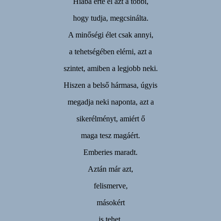
Hiába érte el azt a többi,
hogy tudja, megcsinálta.
A minőségi élet csak annyi,
a tehetségében elérni, azt a
szintet, amiben a legjobb neki.
Hiszen a belső hármasa, úgyis
megadja neki naponta, azt a
sikerélményt, amiért ő
maga tesz magáért.
Emberies maradt.
Aztán már azt,
felismerve,
másokért
is tehet.