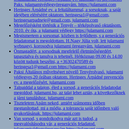
Paks. julamamivédjegyöreganyám. https://julamami.com
Heringes Árpádné ev. a feltaláltammal, a sorsoknak, a saját
idejében eléréséért oktatom. heringesa1@gmail.com,
heringesarpadneje@gmail.com, julamami.com
Megelőzésként történik a Tenyér – térképolvasó oktatásom.
2010. év óta, a julamami védjegy https://julamami.com
Megismertem a sorsomat, közben is fejlődtem, s a generációs
feladatomat is megoldottam. H.Nagy Júlia volt, lett julamami
webnagyi, korosodva julamami öreganyám. julamami.com
Önmagadért, a sorsodnak megfelelő életminőségedért,
tapasztalva és tanulva is tehetnél. Hétköznap 09.00 és 14.00
között tudunk beszélni, a +36302470589 és
heringesa1@gmail.com https://julamami.com
Paksi Általános műveltséget növelő Tenyérolvasó. julamami
védjegyes,20 órában oktatom. Heringes Árpádné prevenciós
ev. a megelőzésért. julamami.com
Talpaiddal a talajon, éled a sorsod, a generációs feladatodat
megoldod, julamami.hu, az talaj lehet aztán, a következőknek
a járni tanuláshoz. julamami.com
Tiszteletem Apám neked, amiért számomra időben
megtanítottad, mi a módja, a tolerancia saját időmben való
gyakorlásának. https://julamami.com
Van sorsod, s gondolkodva már azt is tudod, a
megvalósításodra vár, a generációs feladatod.
julamamivédjegyöreganyám https://julamami.com