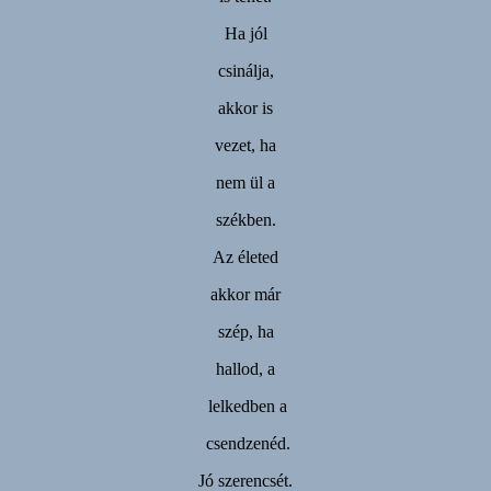
Ha jól
csinálja,
akkor is
vezet, ha
nem ül a
székben.
Az életed
akkor már
szép, ha
hallod, a
lelkedben a
csendzenéd.
Jó szerencsét.