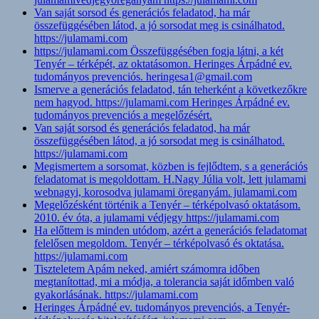
Van saját sorsod és generációs feladatod, ha már
összefüggésében látod, a jó sorsodat meg is csinálhatod.
https://julamami.com
https://julamami.com Összefüggésében fogja látni, a két
Tenyér – térképét, az oktatásomon. Heringes Árpádné ev.
tudományos prevenciós. heringesa1@gmail.com
Ismerve a generációs feladatod, tán teherként a következőkre
nem hagyod. https://julamami.com Heringes Árpádné ev.
tudományos prevenciós a megelőzésért.
Van saját sorsod és generációs feladatod, ha már
összefüggésében látod, a jó sorsodat meg is csinálhatod.
https://julamami.com
Megismertem a sorsomat, közben is fejlődtem, s a generációs
feladatomat is megoldottam. H.Nagy Júlia volt, lett julamami
webnagyi, korosodva julamami öreganyám. julamami.com
Megelőzésként történik a Tenyér – térképolvasó oktatásom.
2010. év óta, a julamami védjegy https://julamami.com
Ha előttem is minden utódom, azért a generációs feladatomat
felelősen megoldom. Tenyér – térképolvasó és oktatása.
https://julamami.com
Tiszteletem Apám neked, amiért számomra időben
megtanítottad, mi a módja, a tolerancia saját időmben való
gyakorlásának. https://julamami.com
Heringes Árpádné ev. tudományos prevenciós, a Tenyér-