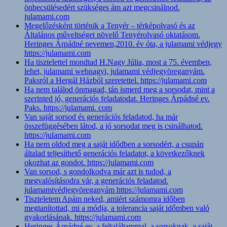
önbecsülésedért szükséges ám azt megcsinálnod.
julamami.com
Megelőzésként történik a Tenyér – térképolvasó és az
Általános műveltséget növelő Tenyérolvasó oktatásom.
Heringes Árpádné nevemen,2010. év óta, a julamami védjegy
https://julamami.com
Ha tisztelettel mondtad H.Nagy Júlia, most a 75. évemben,
lehet, julamami webnagyi, julamami védjegyöreganyám.
Paksról a Hergál Házból szeretettel. https://julamami.com
Ha nem találod önmagad, tán ismerd meg a sorsodat, mint a
szerinted jó, generációs feladatodat. Heringes Árpádné ev.
Paks. https://julamami. com
Van saját sorsod és generációs feladatod, ha már
összefüggésében látod, a jó sorsodat meg is csinálhatod.
https://julamami.com
Ha nem oldod meg a saját idődben a sorsodért, a csupán
általad teljesíthető generációs feladatot, a következőknek
okozhat az gondot. https://julamami.com
Van sorsod, s gondolkodva már azt is tudod, a
megvalósításodra vár, a generációs feladatod.
julamamivédjegyöreganyám https://julamami.com
Tiszteletem Apám neked, amiért számomra időben
megtanítottad, mi a módja, a tolerancia saját időmben való
gyakorlásának. https://julamami.com
Heringes Árpádné ev. a feltaláltammal, a sorsoknak, a saját