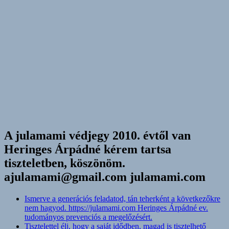
A julamami védjegy 2010. évtől van
Heringes Árpádné kérem tartsa
tiszteletben, köszönöm.
ajulamami@gmail.com julamami.com
Ismerve a generációs feladatod, tán teherként a következőkre
nem hagyod. https://julamami.com Heringes Árpádné ev.
tudományos prevenciós a megelőzésért.
Tisztelettel élj, hogy a saját idődben, magad is tisztelhető