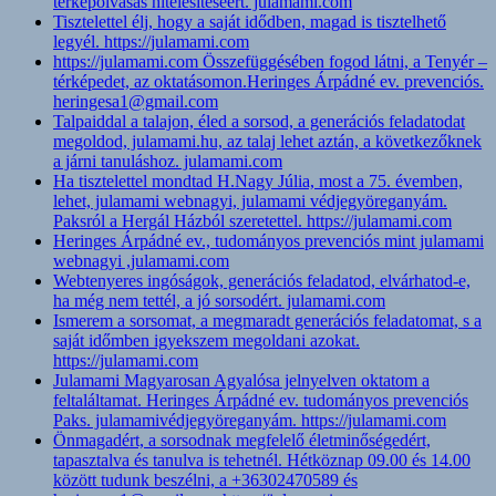
térképolvasás hitelesítéséért. julamami.com
Tisztelettel élj, hogy a saját idődben, magad is tisztelhető
legyél. https://julamami.com
https://julamami.com Összefüggésében fogod látni, a Tenyér –
térképedet, az oktatásomon.Heringes Árpádné ev. prevenciós.
heringesa1@gmail.com
Talpaiddal a talajon, éled a sorsod, a generációs feladatodat
megoldod, julamami.hu, az talaj lehet aztán, a következőknek
a járni tanuláshoz. julamami.com
Ha tisztelettel mondtad H.Nagy Júlia, most a 75. évemben,
lehet, julamami webnagyi, julamami védjegyöreganyám.
Paksról a Hergál Házból szeretettel. https://julamami.com
Heringes Árpádné ev., tudományos prevenciós mint julamami
webnagyi ,julamami.com
Webtenyeres ingóságok, generációs feladatod, elvárhatod-e,
ha még nem tettél, a jó sorsodért. julamami.com
Ismerem a sorsomat, a megmaradt generációs feladatomat, s a
saját időmben igyekszem megoldani azokat.
https://julamami.com
Julamami Magyarosan Agyalósa jelnyelven oktatom a
feltaláltamat. Heringes Árpádné ev. tudományos prevenciós
Paks. julamamivédjegyöreganyám. https://julamami.com
Önmagadért, a sorsodnak megfelelő életminőségedért,
tapasztalva és tanulva is tehetnél. Hétköznap 09.00 és 14.00
között tudunk beszélni, a +36302470589 és