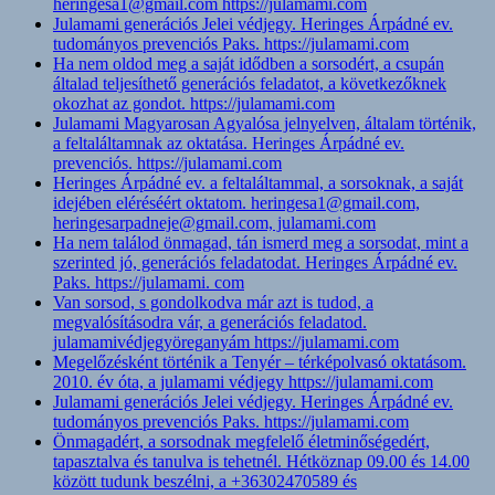
heringesa1@gmail.com https://julamami.com
Julamami generációs Jelei védjegy. Heringes Árpádné ev.
tudományos prevenciós Paks. https://julamami.com
Ha nem oldod meg a saját idődben a sorsodért, a csupán
általad teljesíthető generációs feladatot, a következőknek
okozhat az gondot. https://julamami.com
Julamami Magyarosan Agyalósa jelnyelven, általam történik,
a feltaláltamnak az oktatása. Heringes Árpádné ev.
prevenciós. https://julamami.com
Heringes Árpádné ev. a feltaláltammal, a sorsoknak, a saját
idejében eléréséért oktatom. heringesa1@gmail.com,
heringesarpadneje@gmail.com, julamami.com
Ha nem találod önmagad, tán ismerd meg a sorsodat, mint a
szerinted jó, generációs feladatodat. Heringes Árpádné ev.
Paks. https://julamami. com
Van sorsod, s gondolkodva már azt is tudod, a
megvalósításodra vár, a generációs feladatod.
julamamivédjegyöreganyám https://julamami.com
Megelőzésként történik a Tenyér – térképolvasó oktatásom.
2010. év óta, a julamami védjegy https://julamami.com
Julamami generációs Jelei védjegy. Heringes Árpádné ev.
tudományos prevenciós Paks. https://julamami.com
Önmagadért, a sorsodnak megfelelő életminőségedért,
tapasztalva és tanulva is tehetnél. Hétköznap 09.00 és 14.00
között tudunk beszélni, a +36302470589 és