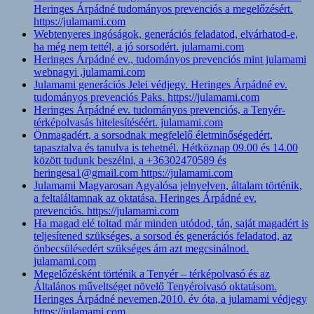
Heringes Árpádné tudományos prevenciós a megelőzésért.
https://julamami.com
Webtenyeres ingóságok, generációs feladatod, elvárhatod-e,
ha még nem tettél, a jó sorsodért. julamami.com
Heringes Árpádné ev., tudományos prevenciós mint julamami
webnagyi ,julamami.com
Julamami generációs Jelei védjegy. Heringes Árpádné ev.
tudományos prevenciós Paks. https://julamami.com
Heringes Árpádné ev. tudományos prevenciós, a Tenyér-
térképolvasás hitelesítéséért. julamami.com
Önmagadért, a sorsodnak megfelelő életminőségedért,
tapasztalva és tanulva is tehetnél. Hétköznap 09.00 és 14.00
között tudunk beszélni, a +36302470589 és
heringesa1@gmail.com https://julamami.com
Julamami Magyarosan Agyalósa jelnyelven, általam történik,
a feltaláltamnak az oktatása. Heringes Árpádné ev.
prevenciós. https://julamami.com
Ha magad elé toltad már minden utódod, tán, saját magadért is
teljesítened szükséges, a sorsod és generációs feladatod, az
önbecsülésedért szükséges ám azt megcsinálnod.
julamami.com
Megelőzésként történik a Tenyér – térképolvasó és az
Általános műveltséget növelő Tenyérolvasó oktatásom.
Heringes Árpádné nevemen,2010. év óta, a julamami védjegy
https://julamami.com