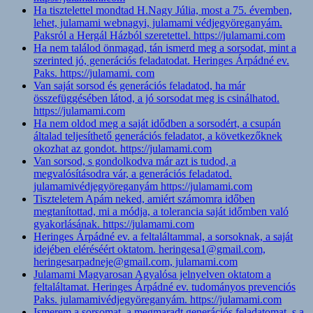
Ha tisztelettel mondtad H.Nagy Júlia, most a 75. évemben,
lehet, julamami webnagyi, julamami védjegyöreganyám.
Paksról a Hergál Házból szeretettel. https://julamami.com
Ha nem találod önmagad, tán ismerd meg a sorsodat, mint a
szerinted jó, generációs feladatodat. Heringes Árpádné ev.
Paks. https://julamami. com
Van saját sorsod és generációs feladatod, ha már
összefüggésében látod, a jó sorsodat meg is csinálhatod.
https://julamami.com
Ha nem oldod meg a saját idődben a sorsodért, a csupán
általad teljesíthető generációs feladatot, a következőknek
okozhat az gondot. https://julamami.com
Van sorsod, s gondolkodva már azt is tudod, a
megvalósításodra vár, a generációs feladatod.
julamamivédjegyöreganyám https://julamami.com
Tiszteletem Apám neked, amiért számomra időben
megtanítottad, mi a módja, a tolerancia saját időmben való
gyakorlásának. https://julamami.com
Heringes Árpádné ev. a feltaláltammal, a sorsoknak, a saját
idejében eléréséért oktatom. heringesa1@gmail.com,
heringesarpadneje@gmail.com, julamami.com
Julamami Magyarosan Agyalósa jelnyelven oktatom a
feltaláltamat. Heringes Árpádné ev. tudományos prevenciós
Paks. julamamivédjegyöreganyám. https://julamami.com
Ismerem a sorsomat, a megmaradt generációs feladatomat, s a