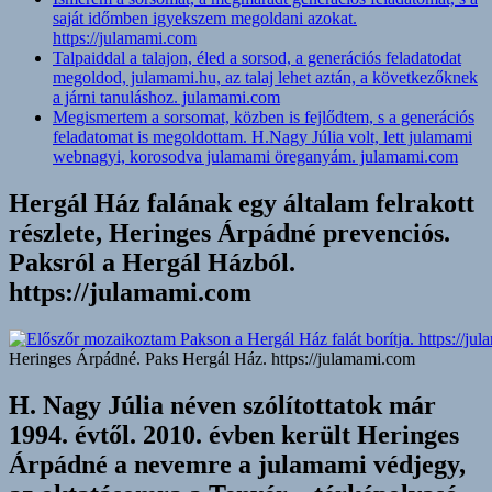
saját időmben igyekszem megoldani azokat.
https://julamami.com
Talpaiddal a talajon, éled a sorsod, a generációs feladatodat
megoldod, julamami.hu, az talaj lehet aztán, a következőknek
a járni tanuláshoz. julamami.com
Megismertem a sorsomat, közben is fejlődtem, s a generációs
feladatomat is megoldottam. H.Nagy Júlia volt, lett julamami
webnagyi, korosodva julamami öreganyám. julamami.com
Hergál Ház falának egy általam felrakott
részlete, Heringes Árpádné prevenciós.
Paksról a Hergál Házból.
https://julamami.com
Heringes Árpádné. Paks Hergál Ház. https://julamami.com
H. Nagy Júlia néven szólítottatok már
1994. évtől. 2010. évben került Heringes
Árpádné a nevemre a julamami védjegy,