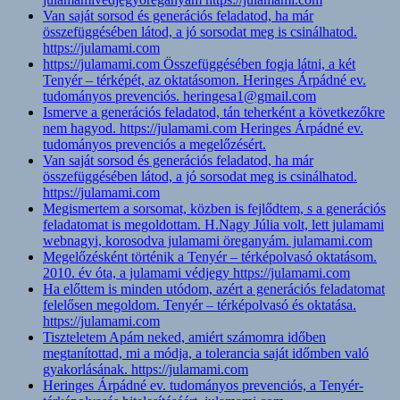
Van saját sorsod és generációs feladatod, ha már
összefüggésében látod, a jó sorsodat meg is csinálhatod.
https://julamami.com
https://julamami.com Összefüggésében fogja látni, a két
Tenyér – térképét, az oktatásomon. Heringes Árpádné ev.
tudományos prevenciós. heringesa1@gmail.com
Ismerve a generációs feladatod, tán teherként a következőkre
nem hagyod. https://julamami.com Heringes Árpádné ev.
tudományos prevenciós a megelőzésért.
Van saját sorsod és generációs feladatod, ha már
összefüggésében látod, a jó sorsodat meg is csinálhatod.
https://julamami.com
Megismertem a sorsomat, közben is fejlődtem, s a generációs
feladatomat is megoldottam. H.Nagy Júlia volt, lett julamami
webnagyi, korosodva julamami öreganyám. julamami.com
Megelőzésként történik a Tenyér – térképolvasó oktatásom.
2010. év óta, a julamami védjegy https://julamami.com
Ha előttem is minden utódom, azért a generációs feladatomat
felelősen megoldom. Tenyér – térképolvasó és oktatása.
https://julamami.com
Tiszteletem Apám neked, amiért számomra időben
megtanítottad, mi a módja, a tolerancia saját időmben való
gyakorlásának. https://julamami.com
Heringes Árpádné ev. tudományos prevenciós, a Tenyér-