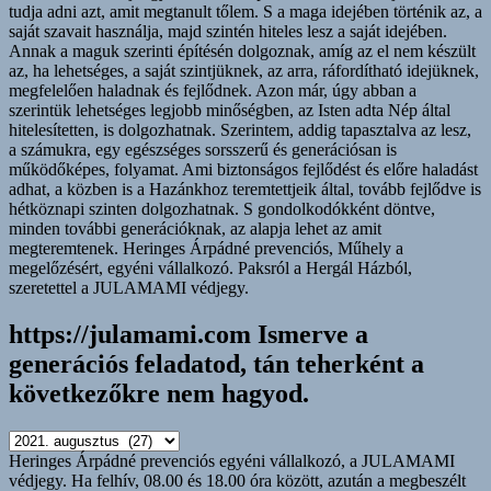
https://julamami.com Ismerve a
generációs feladatod, tán teherként a
következőkre nem hagyod.
https://julamami.com
Ismerve
Heringes Árpádné prevenciós egyéni vállalkozó, a JULAMAMI
a
védjegy. Ha felhív, 08.00 és 18.00 óra között, azután a megbeszélt