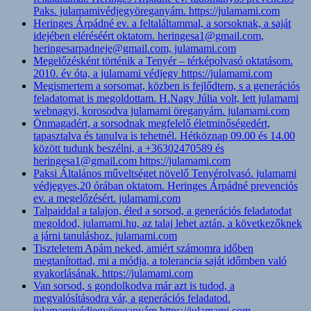
Paks. julamamivédjegyöreganyám. https://julamami.com
Heringes Árpádné ev. a feltaláltammal, a sorsoknak, a saját
idejében eléréséért oktatom. heringesa1@gmail.com,
heringesarpadneje@gmail.com, julamami.com
Megelőzésként történik a Tenyér – térképolvasó oktatásom.
2010. év óta, a julamami védjegy https://julamami.com
Megismertem a sorsomat, közben is fejlődtem, s a generációs
feladatomat is megoldottam. H.Nagy Júlia volt, lett julamami
webnagyi, korosodva julamami öreganyám. julamami.com
Önmagadért, a sorsodnak megfelelő életminőségedért,
tapasztalva és tanulva is tehetnél. Hétköznap 09.00 és 14.00
között tudunk beszélni, a +36302470589 és
heringesa1@gmail.com https://julamami.com
Paksi Általános műveltséget növelő Tenyérolvasó. julamami
védjegyes,20 órában oktatom. Heringes Árpádné prevenciós
ev. a megelőzésért. julamami.com
Talpaiddal a talajon, éled a sorsod, a generációs feladatodat
megoldod, julamami.hu, az talaj lehet aztán, a következőknek
a járni tanuláshoz. julamami.com
Tiszteletem Apám neked, amiért számomra időben
megtanítottad, mi a módja, a tolerancia saját időmben való
gyakorlásának. https://julamami.com
Van sorsod, s gondolkodva már azt is tudod, a
megvalósításodra vár, a generációs feladatod.
julamamivédjegyöreganyám https://julamami.com