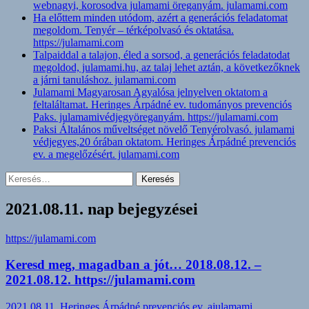
webnagyi, korosodva julamami öreganyám. julamami.com
Ha előttem minden utódom, azért a generációs feladatomat
megoldom. Tenyér – térképolvasó és oktatása.
https://julamami.com
Talpaiddal a talajon, éled a sorsod, a generációs feladatodat
megoldod, julamami.hu, az talaj lehet aztán, a következőknek
a járni tanuláshoz. julamami.com
Julamami Magyarosan Agyalósa jelnyelven oktatom a
feltaláltamat. Heringes Árpádné ev. tudományos prevenciós
Paks. julamamivédjegyöreganyám. https://julamami.com
Paksi Általános műveltséget növelő Tenyérolvasó. julamami
védjegyes,20 órában oktatom. Heringes Árpádné prevenciós
ev. a megelőzésért. julamami.com
Keresés:
2021.08.11. nap bejegyzései
https://julamami.com
Keresd meg, magadban a jót… 2018.08.12. –
2021.08.12. https://julamami.com
2021.08.11.
Heringes Árpádné prevenciós ev. ajulamami