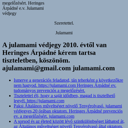
megelőzésért. Heringes
Árpádné e.v. Julamami
védjegy
Szeretettel.
Julamami
A julamami védjegy 2010. évtől van
Heringes Árpádné kérem tartsa
tiszteletben, köszönöm.
ajulamami@gmail.com julamami.com
Ismerve a generációs feladatod, tán teherként a következőkre
nem hagyod. https://julamami.com Heringes Árpádné ev.
tudományos prevenciós a megelőzésért.
Tisztelettel élj, hogy a saját idődben, magad is tisztelhető
legyél. https://julamami.com
Paksi Általános műveltséget növelő Tenyérolvasó. julamami
védjegyes,20 órában oktatom. Heringes Árpádné prevenciós
ev. a megelőzésért. julamami.com
A sorsod és az életed között lévő szintkülönbséget láthatod át,
az Általános műveltséget növelő Tenyérolvasó által oktatom.