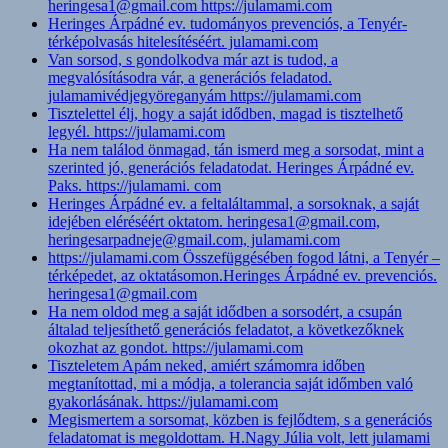
heringesa1@gmail.com https://julamami.com
Heringes Árpádné ev. tudományos prevenciós, a Tenyér-
térképolvasás hitelesítéséért. julamami.com
Van sorsod, s gondolkodva már azt is tudod, a
megvalósításodra vár, a generációs feladatod.
julamamivédjegyöreganyám https://julamami.com
Tisztelettel élj, hogy a saját idődben, magad is tisztelhető
legyél. https://julamami.com
Ha nem találod önmagad, tán ismerd meg a sorsodat, mint a
szerinted jó, generációs feladatodat. Heringes Árpádné ev.
Paks. https://julamami. com
Heringes Árpádné ev. a feltaláltammal, a sorsoknak, a saját
idejében eléréséért oktatom. heringesa1@gmail.com,
heringesarpadneje@gmail.com, julamami.com
https://julamami.com Összefüggésében fogod látni, a Tenyér –
térképedet, az oktatásomon.Heringes Árpádné ev. prevenciós.
heringesa1@gmail.com
Ha nem oldod meg a saját idődben a sorsodért, a csupán
általad teljesíthető generációs feladatot, a következőknek
okozhat az gondot. https://julamami.com
Tiszteletem Apám neked, amiért számomra időben
megtanítottad, mi a módja, a tolerancia saját időmben való
gyakorlásának. https://julamami.com
Megismertem a sorsomat, közben is fejlődtem, s a generációs
feladatomat is megoldottam. H.Nagy Júlia volt, lett julamami