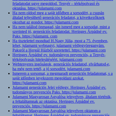
feladatodat ugye megoldod. Tenyér – térképolvasó és
oktatása. https://julamami.com
Ha nem oldod meg a saját idődben a sorsodért, a csupán
általad teljesíthető generációs feladatot, a következőknek
okozhat az gondot. https://julamami.com
Ha nem találod önmagad, tán ismerd meg a sorsodat, mint a
szerinted jó, generációs feladatodat. Heringes Árpádné ev.
Paks. https://julamami. com
Ha tisztelettel mondtad H.Nagy Júlia, most a 75. évemben,
lehet, julamami webnagyi, julamami védjegyöreganyám.
Paksról a Hergál Házból szeretettel. https://julamami.com
Heringes Árpádné ev. tudományos prevenciós, a Tenyér-
térképolvasás hitelesítéséért. julamami.com
Webtenyeres ingóságok, generációs feladatod, elvárhatod-e,
ha még nem tettél, a jó sorsodért. julamami.com
Ismerem a sorsomat, a megmaradt generációs feladatomat, s a
saját időmben igyekszem megoldani azokat.
https://julamami.com
Julamami generációs Jelei védjegy. Heringes Árpádné ev.
tudományos prevenciós Paks. https://julamami.com
Julamami Magyarosan Agyalósa jelnyelven, általam történik,
a feltaláltamnak az oktatása. Heringes Árpádné ev.
prevenciós. https://julamami.com
Julamami Magyarosan Agyalósa jelnyelven oktatom a
feltaláltamat. Heringes Árpádné ev. tudományos prevenciós