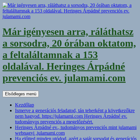
Kilépés
a
tartalomba
Már igényesen arra, ráláthatsz
a sorsodra, 20 órában oktatom,
a feltaláltamnak a 153
oldalával. Heringes Árpádné
prevenciós ev. julamami.com
Keresés
Elsődleges menü
Kezdőlap
Ismerve a generációs feladatod, tán teherként a következőkre
nem hagyod. https://julamami.com Heringes Árpádné ev.
tudományos prevenciós a megelőzésért.
Heringes Árpádné ev., tudományos prevenciós mint julamami
webnagyi ,julamami.com
Ha előtted minden utódod, azért a saját sorsodat és generációs