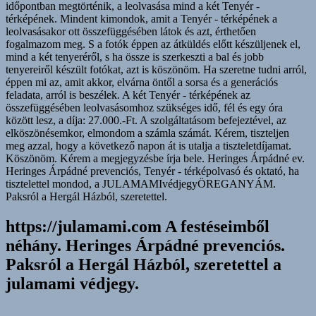
generációs
időpontban megtörténik, a leolvasása mind a két Tenyér -
feladatod,
térképének. Mindent kimondok, amit a Tenyér - térképének a
tán
leolvasásakor ott összefüggésében látok és azt, érthetően
teherként
fogalmazom meg. S a fotók éppen az átküldés előtt készüljenek el,
a
mind a két tenyeréről, s ha össze is szerkeszti a bal és jobb
következőkre
tenyereiről készült fotókat, azt is köszönöm. Ha szeretne tudni arról,
nem
éppen mi az, amit akkor, elvárna öntől a sorsa és a generációs
hagyod.
feladata, arról is beszélek. A két Tenyér - térképének az
összefüggésében leolvasásomhoz szükséges idő, fél és egy óra
között lesz, a díja: 27.000.-Ft. A szolgáltatásom befejeztével, az
elköszönésemkor, elmondom a számla számát. Kérem, tiszteljen
meg azzal, hogy a következő napon át is utalja a tiszteletdíjamat.
Köszönöm. Kérem a megjegyzésbe írja bele. Heringes Árpádné ev.
Heringes Árpádné prevenciós, Tenyér - térképolvasó és oktató, ha
tisztelettel mondod, a JULAMAMIvédjegyÖREGANYÁM.
Paksról a Hergál Házból, szeretettel.
https://julamami.com A festéseimből
néhány. Heringes Árpádné prevenciós.
Paksról a Hergál Házból, szeretettel a
julamami védjegy.