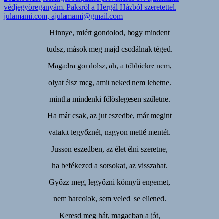
védjegyöreganyám. Paksról a Hergál Házból szeretettel.
julamami.com, ajulamami@gmail.com
Hinnye, miért gondolod, hogy mindent
tudsz, mások meg majd csodálnak téged.
Magadra gondolsz, ah, a többiekre nem,
olyat élsz meg, amit neked nem lehetne.
mintha mindenki fölöslegesen születne.
Ha már csak, az jut eszedbe, már megint
valakit legyőznél, nagyon mellé mentél.
Jusson eszedben, az élet élni szeretne,
ha befékezed a sorsokat, az visszahat.
Győzz meg, legyőzni könnyű engemet,
nem harcolok, sem veled, se ellened.
Keresd meg hát, magadban a jót,