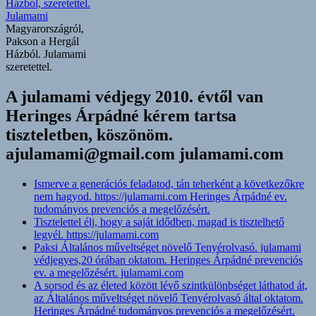
Magyarországról,
Pakson a Hergál
Házból. Julamami
szeretettel.
A julamami védjegy 2010. évtől van
Heringes Árpádné kérem tartsa
tiszteletben, köszönöm.
ajulamami@gmail.com julamami.com
Ismerve a generációs feladatod, tán teherként a következőkre
nem hagyod. https://julamami.com Heringes Árpádné ev.
tudományos prevenciós a megelőzésért.
Tisztelettel élj, hogy a saját idődben, magad is tisztelhető
legyél. https://julamami.com
Paksi Általános műveltséget növelő Tenyérolvasó. julamami
védjegyes,20 órában oktatom. Heringes Árpádné prevenciós
ev. a megelőzésért. julamami.com
A sorsod és az életed között lévő szintkülönbséget láthatod át,
az Általános műveltséget növelő Tenyérolvasó által oktatom.
Heringes Árpádné tudományos prevenciós a megelőzésért.