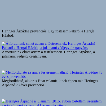
Heringes Árpádné prevenciós. Egy föstésem Paksról a Hergál
Házból. .
Átfordultunk címet adtam a festésemnek. Heringes Árpádné, a
julamami védjegy öreganyám.
Megfordítható, akkor is láttat valamit, kinek éppen mit. Heringes
Árpádné 73 éves prevenciós.