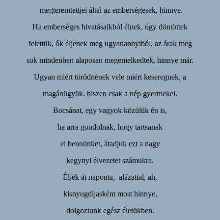
megteremtettjei által az emberségesek, hinnye.
Ha emberséges hivatásaikból élnek, úgy döntöttek
felettük, ők éljenek meg ugyanannyiból, az árak meg
sok mindenben alaposan megemelkedtek, hinnye már.
Ugyan miért törődnének vele miért keseregnek, a
magánügyük, hiszen csak a nép gyermekei.
Bocsánat, egy vagyok közülük én is,
ha arra gondolnak, hogy tartsanak
el bennünket, átadjuk ezt a nagy
kegynyi élvezetet számukra.
Éljék át naponta, alázattal, ah,
kisnyugdíjasként most hinnye,
dolgoztunk egész életükben.