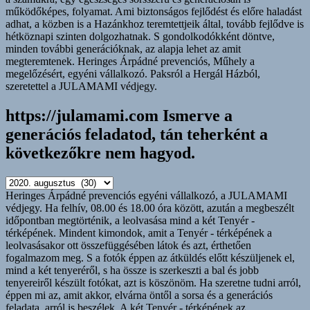
https://julamami.com Ismerve a
generációs feladatod, tán teherként a
következőkre nem hagyod.
https://julamami.com
Ismerve
Heringes Árpádné prevenciós egyéni vállalkozó, a JULAMAMI
a
védjegy. Ha felhív, 08.00 és 18.00 óra között, azután a megbeszélt
generációs
időpontban megtörténik, a leolvasása mind a két Tenyér -
feladatod,
térképének. Mindent kimondok, amit a Tenyér - térképének a
tán
leolvasásakor ott összefüggésében látok és azt, érthetően
teherként
fogalmazom meg. S a fotók éppen az átküldés előtt készüljenek el,
a
mind a két tenyeréről, s ha össze is szerkeszti a bal és jobb
következőkre
tenyereiről készült fotókat, azt is köszönöm. Ha szeretne tudni arról,
nem
éppen mi az, amit akkor, elvárna öntől a sorsa és a generációs
hagyod.
feladata, arról is beszélek. A két Tenyér - térképének az