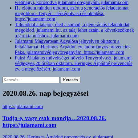
webnagyi, korosodva julamami öreganyám. julamami.com
Ha előttem minden utódom, azért a generációs feladatomat
megoldom. Tenyér – térképolvasó és oktatása.
https://julamami.com
Talpaiddal a talajon, éled a sorsod, a generációs feladatodat
megoldod, julamami.hu, az talaj lehet aztán, a következőknek
a járni tanuláshoz. julamami.com
Julamami Magyarosan Agyalósa jelnyelven oktatom a
feltaláltamat. Heringes Árpádné ev. tudományos prevenciós
Paks. julamamivédjegyöreganyám. https://julamami.com
Paksi Általános műveltséget növelő Tenyérolvasó. julamami
védjegyes,20 órában oktatom. Heringes Árpádné prevenciós
ev. a megelőzésért. julamami.com
Keresés:
2020.08.26. nap bejegyzései
https://julamami.com
Tudja-e, vagy csak mondja…2020.08.26.
https://julamami.com
2020.08.26.
Heringes Árpádné prevenciós ev. ajulamami