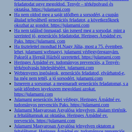
feladatodat ugye megoldod. Tenyér – térképolvasó és
oktatása. https://julamami.com
Ha nem oldod meg a saját idődben a sorsodért, a csupán
általad teljesíthető generációs feladatot, a következőknek
okozhat az gondot. https://julamami.com
Ha nem találod önmagad, tán ismerd meg a sorsodat, mint a
szerinted jó, generációs feladatodat. Heringes Árpádné ev.
Paks. https://julamami. com
Ha tisztelettel mondtad H.Nagy Júlia, most a 75. évemben,
lehet, julamami webnagyi, julamami védjegyöreganyám.
Paksról a Hergál Házból szeretettel. https://julamami.com
Heringes Árpádné ev. tudományos prevenciós, a Tenyér-
térképolvasás hitelesítéséért. julamami.com
Webtenyeres ingóságok, generációs feladatod, elvárhatod-e,
ha még nem tettél, a jó sorsodért. julamami.com
Ismerem a sorsomat, a megmaradt generációs feladatomat, s a
saját időmben igyekszem megoldani azokat.
https://julamami.com
Julamami generációs Jelei védjegy. Heringes Árpádné ev.
tudományos prevenciós Paks. https://julamami.com
Julamami Magyarosan Agyalósa jelnyelven, általam történik,
a feltaláltamnak az oktatása. Heringes Árpádné ev.
prevenciós. https://julamami.com
Julamami Magyarosan Agyalósa jelnyelven oktatom a
feltaláltamat. Heringes Árpádné ev. tudományos prevenciós