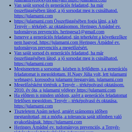
Van saját sorsod és generációs feladatod, ha már
összefüggésében látod, a jó sorsodat meg is csinálhatod.
https://julamami.com
https://julamami.com Összefüggésében fogja látni, a két
Tenyér – térképét, az oktatásomon. Heringes Árpádné ev.
tudományos prevenciós. heringesa1@gmail.com
Ismerve a generációs feladatod, tán teherként a következőkre
nem hagyod. https://julamami.com Heringes Árpádné ev.
tudományos prevenciós a megelőzésért.
Van saját sorsod és generációs feladatod, ha már
összefüggésében látod, a jó sorsodat meg is csinálhatod.
https://julamami.com
Megismertem a sorsomat, közben is fejlődtem, s a generációs
feladatomat is megoldottam. H.Nagy Júlia volt, lett julamami
webnagyi, korosodva julamami öreganyám. julamami.com
Megelőzésként történik a Tenyér – térképolvasó oktatásom.
2010. év óta, a julamami védjegy https://julamami.com
Ha előttem is minden utódom, azért a generációs feladatomat
felelősen megoldom. Tenyér – térképolvasó és oktatása.
https://julamami.com
Tiszteletem Apám neked, amiért számomra időben
megtanítottad, mi a módja, a tolerancia saját időmben való
gyakorlásának. https://julamami.com
Heringes Árpádné ev. tudományos prevenciós, a Tenyér-