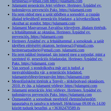
heringesa1@gmail.com https://julamami.com
Julamami generációs Jelei védjegy. Heringes Árpádné ev.
tudományos prevenciós Paks. https://julamami.com
Ha nem oldod meg a saját idődben a sorsodért, a csupán
általad teljesíthető generációs feladatot, a következőknek
okozhat az gondot. https://julamami.com
Julamami Magyarosan Agyalósa jelnyelven, általam történik,
a feltaláltamnak az oktatása. Heringes Árpádné ev.
prevenciós. https://julamami.com
Heringes Árpádné ev. a feltaláltammal, a sorsoknak, a saját
idejében eléréséért oktatom. heringesa1@gmail.com,
heringesarpadneje@gmail.com, julamami.com
Ha nem találod önmagad, tán ismerd meg a sorsodat, mint a
szerinted jó, generációs feladatodat. Heringes Árpádné ev.
Paks. https://julamami. com
Van sorsod, s gondolkodva már azt is tudod, a
megvalósításodra vár, a generációs feladatod.
julamamivédjegyöreganyám https://julamami.com
Megelőzésként történik a Tenyér – térképolvasó oktatásom.
2010. év óta, a julamami védjegy https://julamami.com
Julamami generációs Jelei védjegy. Heringes Árpádné ev.
tudományos prevenciós Paks. https://julamami.com
Önmagadért, a sorsodnak megfelelő életminőségedért,
tapasztalva és tanulva is tehetnél. Hétköznap 09.00 és 14.00
között tudunk beszélni, a +36302470589 és