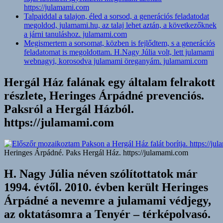
https://julamami.com
Talpaiddal a talajon, éled a sorsod, a generációs feladatodat
megoldod, julamami.hu, az talaj lehet aztán, a következőknek
a járni tanuláshoz. julamami.com
Megismertem a sorsomat, közben is fejlődtem, s a generációs
feladatomat is megoldottam. H.Nagy Júlia volt, lett julamami
webnagyi, korosodva julamami öreganyám. julamami.com
Hergál Ház falának egy általam felrakott
részlete, Heringes Árpádné prevenciós.
Paksról a Hergál Házból.
https://julamami.com
Heringes Árpádné. Paks Hergál Ház. https://julamami.com
H. Nagy Júlia néven szólítottatok már
1994. évtől. 2010. évben került Heringes
Árpádné a nevemre a julamami védjegy,
az oktatásomra a Tenyér – térképolvasó.