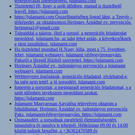
térképolvasás hitelesítéséért. julamami.com
Tisztelettel élj, hogy a saját idődben, magad is tisztelhető
legyél. https://julamami.com
https://julamami.com Összefüggésében fogod látni, a Tenyér –
térképedet, az oktatásomon.Heringes Árpádné ev. prevenciós.
heringesa1@gmail.com
Talpaiddal a talajon, éled a sorsod, a generációs feladatodat
megoldod, julamami.hu, az talaj lehet aztán, a következőknek
a járni tanuláshoz. julamami.com
Ha tisztelettel mondtad H.Nagy Júlia, most a 75. évemben,
lehet, julamami webnagyi, julamami védjegyöreganyám.
Paksról a Hergál Házból szeretettel. https://julamami.com
Heringes Árpádné ev., tudományos prevenciós a julamami
webnagyi, julamami.com
Webtenyeres ingóságok, generációs feladatod, elvárhatod-e,
ha még nem tettél, a jó sorsodért. julamami.com
Ismerem a sorsomat, a megmaradt generációs feladatomat, s a
saját időmben igyekszem megoldani azokat.
https://julamami.com
Julamami Magyarosan Agyalósa jelnyelven oktatom a
feltaláltamat. Heringes Árpádné ev. tudományos prevenciós
Paks. julamamivédjegyöreganyám. https://julamami.com
Önmagadért, a sorsodnak megfelelő életminőségedért,
tapasztalva és tanulva is tehetnél. Hétköznap 09.00 és 14.00
között tudunk beszélni, a +36302470589 és