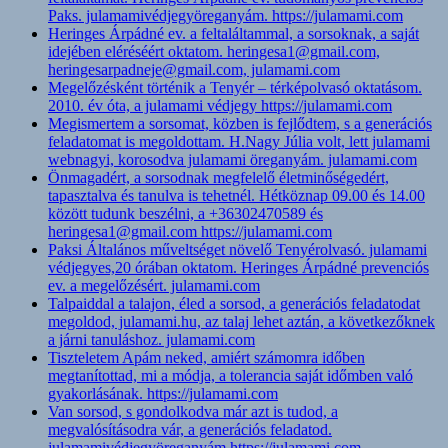
Paks. julamamivédjegyöreganyám. https://julamami.com
Heringes Árpádné ev. a feltaláltammal, a sorsoknak, a saját
idejében eléréséért oktatom. heringesa1@gmail.com,
heringesarpadneje@gmail.com, julamami.com
Megelőzésként történik a Tenyér – térképolvasó oktatásom.
2010. év óta, a julamami védjegy https://julamami.com
Megismertem a sorsomat, közben is fejlődtem, s a generációs
feladatomat is megoldottam. H.Nagy Júlia volt, lett julamami
webnagyi, korosodva julamami öreganyám. julamami.com
Önmagadért, a sorsodnak megfelelő életminőségedért,
tapasztalva és tanulva is tehetnél. Hétköznap 09.00 és 14.00
között tudunk beszélni, a +36302470589 és
heringesa1@gmail.com https://julamami.com
Paksi Általános műveltséget növelő Tenyérolvasó. julamami
védjegyes,20 órában oktatom. Heringes Árpádné prevenciós
ev. a megelőzésért. julamami.com
Talpaiddal a talajon, éled a sorsod, a generációs feladatodat
megoldod, julamami.hu, az talaj lehet aztán, a következőknek
a járni tanuláshoz. julamami.com
Tiszteletem Apám neked, amiért számomra időben
megtanítottad, mi a módja, a tolerancia saját időmben való
gyakorlásának. https://julamami.com
Van sorsod, s gondolkodva már azt is tudod, a
megvalósításodra vár, a generációs feladatod.
julamamivédjegyöreganyám https://julamami.com