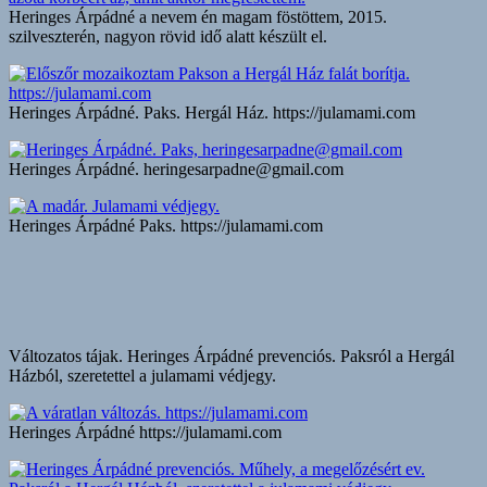
Heringes Árpádné a nevem én magam föstöttem, 2015.
szilveszterén, nagyon rövid idő alatt készült el.
Heringes Árpádné. Paks. Hergál Ház. https://julamami.com
Heringes Árpádné. heringesarpadne@gmail.com
Heringes Árpádné Paks. https://julamami.com
Változatos tájak. Heringes Árpádné prevenciós. Paksról a Hergál
Házból, szeretettel a julamami védjegy.
Heringes Árpádné https://julamami.com