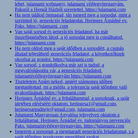
lehet, julamami webnagyi, julamami védjegyöreganyám.
Paksról a Hergál Házból szeretettel. https://julamami.com
Ha nem találod önmagad, tán ismerd meg a sorsodat, mint a
szerinted jó, generációs feladatodat. Heringes Árpádné ev.
Paks. https://julamami. com
Van saját sorsod és generációs feladatod, ha már
összefüggésében látod, a jó sorsodat meg is csinálhatod.
https://julamami.com
Ha nem oldod meg a saját idődben a sorsodért, a csupán
általad teljesíthető generációs feladatot, a következőknek
okozhat az gondot. https://julamami.com
Van sorsod, s gondolkodva már azt is tudod, a
megvalósításodra vár, a generációs feladatod.
julamamivédjegyöreganyám https://julamami.com
Tiszteletem Apám neked, amiért számomra időben
megtanítottad, mi a módja, a tolerancia saját időmben való
gyakorlásának. https://julamami.com
Heringes Árpádné ev. a feltaláltammal, a sorsoknak, a saját
idejében eléréséért oktatom. heringesa1@gmail.com,
heringesarpadneje@gmail.com, julamami.com
Julamami Magyarosan Agyalósa jelnyelven oktatom a
feltaláltamat. Heringes Árpádné ev. tudományos prevenciós
Paks. julamamivédjegyöreganyám. https://julamami.com
Ismerem a sorsomat, a megmaradt generációs feladatomat, s a
saját időmben igyekszem megoldani azokat.