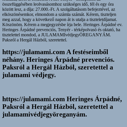
összefüggésében leolvasásomhoz szükséges idő, fél és egy óra
között lesz, a díja: 27.000.-Ft. A szolgáltatásom befejeztével, az
elköszönésemkor, elmondom a számla számát. Kérem, tiszteljen
meg azzal, hogy a következő napon át is utalja a tiszteletdíjamat.
Köszönöm. Kérem a megjegyzésbe írja bele. Heringes Árpádné ev.
Heringes Árpádné prevenciós, Tenyér - térképolvasó és oktató, ha
tisztelettel mondod, a JULAMAMIvédjegyÖREGANYÁM.
Paksról a Hergál Házból, szeretettel.
https://julamami.com A festéseimből
néhány. Heringes Árpádné prevenciós.
Paksról a Hergál Házból, szeretettel a
julamami védjegy.
https://julamami.com Heringes Árpádné,
Paksról a Hergál Házból, szeretettel a
julamamivédjegyöreganyám.