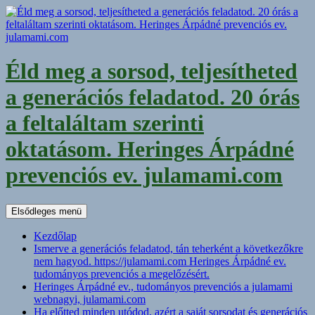
Kilépés
a
tartalomba
Éld meg a sorsod, teljesítheted
a generációs feladatod. 20 órás
a feltaláltam szerinti
oktatásom. Heringes Árpádné
prevenciós ev. julamami.com
Keresés
Elsődleges menü
Kezdőlap
Ismerve a generációs feladatod, tán teherként a következőkre
nem hagyod. https://julamami.com Heringes Árpádné ev.
tudományos prevenciós a megelőzésért.
Heringes Árpádné ev., tudományos prevenciós a julamami
webnagyi, julamami.com
Ha előtted minden utódod, azért a saját sorsodat és generációs