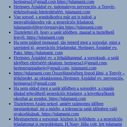
heringesa1@gmail.com https://julamami.com
Heringes Árpádné ev. tudományos prevenciós, a Tenyér-
térképolvasás hitelesítéséért. julamami.com
Van sorsod, s gondolkodva már azt is tudod, a
megvalósításodra vár, a generációs feladatod.
julamamivédjegyöreganyám https://julamami.com
Tisztelettel élj, hogy a saját idődben, magad is tisztelhető
legyél. https://julamami.com
Ha nem találod önmagad, tán ismerd meg a sorsodat, mint a
szerinted jó, generációs feladatodat. Heringes Árpádné ev.
Paks. https://julamami. com
Heringes Árpádné ev. a feltaláltammal, a sorsoknak, a saját
idejében eléréséért oktatom. heringesa1@gmail.com,
heringesarpadneje@gmail.com, julamami.com
https://julamami.com Összefüggésében fogod látni, a Tenyér –
térképedet, az oktatásomon.Heringes Árpádné ev. prevenciós.
heringesa1@gmail.com
Ha nem oldod meg a saját idődben a sorsodért, a csupán
általad teljesíthető generációs feladatot, a következőknek
okozhat az gondot. https://julamami.com
Tiszteletem Apám neked, amiért számomra időben
megtanítottad, mi a módja, a tolerancia saját időmben való
gyakorlásának. https://julamami.com
Megismertem a sorsomat, közben is fejlődtem, s a generációs
feladatomat is megoldottam. H.Nagy Júlia volt, lett julamami