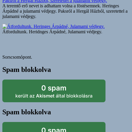
A teremtő erő nevet is adhattam volna a föstésemnek. Heringes
Árpádné a julamami védjegy. Paksról a Hergál Házból, szeretettel a
julamami védjegy.
Átfordultunk. Heridnges Árpádné, Julamami védjegy.
Sorscsomópont.
Spam blokkolva
0 spam
került az
Akismet
által blokkolásra
Spam blokkolva
0 spam