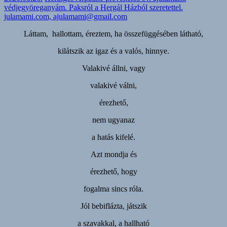
védjegyöreganyám. Paksról a Hergál Házból szeretettel.
julamami.com, ajulamami@gmail.com
Láttam, hallottam, éreztem, ha összefüggésében látható,
kilátszik az igaz és a valós, hinnye.
Valakivé állni, vagy
valakivé válni,
érezhető,
nem ugyanaz
a hatás kifelé.
Azt mondja és
érezhető, hogy
fogalma sincs róla.
Jól bebiflázta, játszik
a szavakkal, a hallható