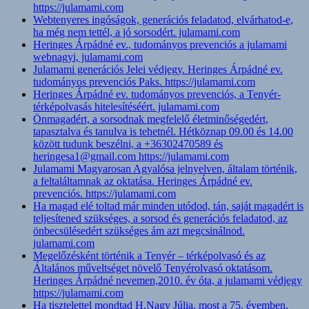
https://julamami.com
Webtenyeres ingóságok, generációs feladatod, elvárhatod-e,
ha még nem tettél, a jó sorsodért. julamami.com
Heringes Árpádné ev., tudományos prevenciós a julamami
webnagyi, julamami.com
Julamami generációs Jelei védjegy. Heringes Árpádné ev.
tudományos prevenciós Paks. https://julamami.com
Heringes Árpádné ev. tudományos prevenciós, a Tenyér-
térképolvasás hitelesítéséért. julamami.com
Önmagadért, a sorsodnak megfelelő életminőségedért,
tapasztalva és tanulva is tehetnél. Hétköznap 09.00 és 14.00
között tudunk beszélni, a +36302470589 és
heringesa1@gmail.com https://julamami.com
Julamami Magyarosan Agyalósa jelnyelven, általam történik,
a feltaláltamnak az oktatása. Heringes Árpádné ev.
prevenciós. https://julamami.com
Ha magad elé toltad már minden utódod, tán, saját magadért is
teljesítened szükséges, a sorsod és generációs feladatod, az
önbecsülésedért szükséges ám azt megcsinálnod.
julamami.com
Megelőzésként történik a Tenyér – térképolvasó és az
Általános műveltséget növelő Tenyérolvasó oktatásom.
Heringes Árpádné nevemen,2010. év óta, a julamami védjegy
https://julamami.com
Ha tisztelettel mondtad H.Nagy Júlia, most a 75. évemben,