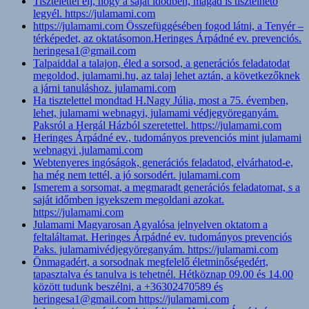
Tisztelettel élj, hogy a saját idődben, magad is tisztelhető
legyél. https://julamami.com
https://julamami.com Összefüggésében fogod látni, a Tenyér –
térképedet, az oktatásomon.Heringes Árpádné ev. prevenciós.
heringesa1@gmail.com
Talpaiddal a talajon, éled a sorsod, a generációs feladatodat
megoldod, julamami.hu, az talaj lehet aztán, a következőknek
a járni tanuláshoz. julamami.com
Ha tisztelettel mondtad H.Nagy Júlia, most a 75. évemben,
lehet, julamami webnagyi, julamami védjegyöreganyám.
Paksról a Hergál Házból szeretettel. https://julamami.com
Heringes Árpádné ev., tudományos prevenciós mint julamami
webnagyi ,julamami.com
Webtenyeres ingóságok, generációs feladatod, elvárhatod-e,
ha még nem tettél, a jó sorsodért. julamami.com
Ismerem a sorsomat, a megmaradt generációs feladatomat, s a
saját időmben igyekszem megoldani azokat.
https://julamami.com
Julamami Magyarosan Agyalósa jelnyelven oktatom a
feltaláltamat. Heringes Árpádné ev. tudományos prevenciós
Paks. julamamivédjegyöreganyám. https://julamami.com
Önmagadért, a sorsodnak megfelelő életminőségedért,
tapasztalva és tanulva is tehetnél. Hétköznap 09.00 és 14.00
között tudunk beszélni, a +36302470589 és
heringesa1@gmail.com https://julamami.com