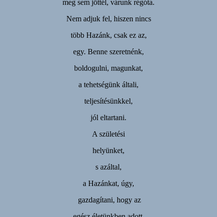
meg sem jöttél, várunk régóta.
Nem adjuk fel, hiszen nincs
több Hazánk, csak ez az,
egy. Benne szeretnénk,
boldogulni, magunkat,
a tehetségünk általi,
teljesítésünkkel,
jól eltartani.
A születési
helyünket,
s azáltal,
a Hazánkat, úgy,
gazdagítani, hogy az
egész életünkben adott,