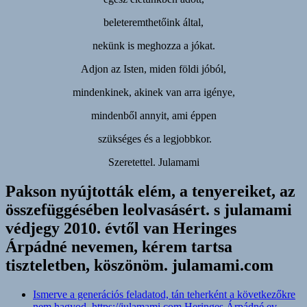
beleteremthetőink által,
nekünk is meghozza a jókat.
Adjon az Isten, miden földi jóból,
mindenkinek, akinek van arra igénye,
mindenből annyit, ami éppen
szükséges és a legjobbkor.
Szeretettel. Julamami
Pakson nyújtották elém, a tenyereiket, az
összefüggésében leolvasásért. s julamami
védjegy 2010. évtől van Heringes
Árpádné nevemen, kérem tartsa
tiszteletben, köszönöm. julamami.com
Ismerve a generációs feladatod, tán teherként a következőkre
nem hagyod. https://julamami.com Heringes Árpádné ev.