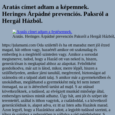
Aratás címet adtam a képemnek.
Heringes Árpádné prevenciós. Paksról a
Hergál Házból.
Aratás. Heringes Árpádné prevenciós Paksról a Hergál Házból, s
https://julamami.com Oda születtél és ha ott maradsz mert jól érzed magad, hát otthon vagy, hazaértél amikor ott szakmailag és emberileg is a megfelelő szinteden vagy. Amikor a sorsodat megismerve, tudod, hogy a Hazád ott van neked is, hiszen, generációsan is megkaptad ahhoz az alapokat. Felnőttként gondolkodva, már azt is látod, mikor, merre lépjél, hiszen a szülőhelyeden, amikor járni tanultál, megérezted, biztonságot ad számodra ott a talpaid alatti talaj. S amikor már a gyermekeidben és unokáidban, megláthatod a gyermekként még fel nem ismert önmagad, na az is átérezhető tartást ad majd. S az utánad következőknek, a tudásod, az elvégzett munkád minősége által, emberséges tartásos mintát adhatsz. Úgy hát, ami jót és szépet ide teremtettél, azáltal is itthon vagytok, a családoddal, s a következő generációidnak is, alapot adva, ez itt az Isten adta Hazátok marad. Azon legyél, hogy a Hazánkhoz adott, a legjobb tudásod szerinti, a jóhoz és széphez a nehezekben is vállalva a rád mértfeladatot. S azáltal a bele teremtetteket, abban a jó minőségben, meg is tartsad és a családodnak is azt a mintát adjad. S amikor számodra az szükséges, azt abban a jó minőségben meg is tartsák, az éppen aktuálisan döntők és úgy is kapjad vissza, amikor arra szükséged van. Hiszen, önmagadért és a következő generációdnak, a jólétéért is, teremtetted azokat a Hazánkba és az Isten adta Néphez tartozva. Mindazért, szakmailag is sokat tettél, akár fizikai munkát is végeztél, hát meg is dolgoztál érte. Akkor is amikor, hivatást gyakoroltál, alkottál, a legjobb tudásod szerint. A Hazánk gyarapítására is figyelve, a jóhoz és a széphez, az önbecsülésed miatt az emberségeddel is adtál. Hiszen, abban a minőségben, ahogy oda teremtettél, úgy élni is lenne benne igényed, mivel, a saját Hazánk és rólunk, az Isten adta Népről szól. S a már beleteremtett, legjobb minőségünknek megfelelően, történjen a Hazánknak a vezetése, csupán az ahhoz értők gyakorolják azt. Amikor számunkra emberileg és szakmailag, szükséges az, nekünk is a legjobb minőséget nyújtsa. S bennünket megbecsülve azért, elsősorban rólunk szóljon mindaz, ami általunk került a Hazánkba, abban a legjobb, vagy kitűnő minőségében. S azáltal mi is becsüljük meg, őket, akik tesznek azért, hogy legyen bőség, a Hazánknak és az Isten adta Népnek. A megbecsültsége és a hírneve a többi országban is annak megfelelő legyen, ahogy mi azt felépítettük, azt abban a jó minőségben tartsák meg. Minden jó és szép általi gyarapodása a Hazánknak, bennünket az Isten adta Népet is szükséges, hogy annak megfelelően lásson el jóléttel. Az Isten adta Népért, minden körülmények között, a jót és a szépet tegyék meg, minden döntésük előtt, mindenről hitelesen tájékoztassák az Isten adta Népet. A döntéseiknek minden apró részleteiről tudnunk szükséges, hogy véleményezni tudjuk. S anélkül ne hozzanak döntéseket, hogy ne mondhassuk ki, a véleményünket, arra ami nekünk nem jót tenne. S azt is, adják meg, hogy minden szinten érthetően fogalmazzák meg és legyen lehetőségünk, hogy még megváltoztatható időben mondhassuk ki a nemet. Ahogy a jóval és széppel, bele teljesítettünk a Hazánkba, úgy is gyarapítson bennünket. S mint magánembereket bennünket is, a Hazánknak a gyarapodása által, azon a jó szinten tartson, a megérdemelt jólétünket biztosítsa. Ne magukat szolgálják ki, kérdezzék meg az Isten adta Népet és tudjuk adni a beleegyezésünket, ahhoz, hogy a megjelölt összegek közül, mekkora fizetést szavazzunk meg számukra. Ah, ha igyekeztél, az elvégzett, jó minőségű munkáddal, biztosítottad, a családodnak, a jó minőségű, megélhetését, azáltal is adtál bele a Hazánkba. Legyen megfelelő összege a nyugdíjnak ahhoz, hogy meg tudjunk élni belőle, tudjon róla az Isten adta Nép, hogy dönthessen még fiatalkorában róla. S aki még azon felül szeretné a nyugdíjának az összegét fokozni, tegyen azért külön bele a valamit, ami különleges és hitelesen nevesítő a Hazánkra. A gyermekeidnek, az életkoruknak megfelelő önbecsülésüket, mindig a saját idejükben, a legjobb tudásod szerint igyekezz biztosítani.ű Ne legyen különbség a tiszteletnek, alapként megadásánál a kislányok és a kisfiúk között. Ah, ha vezetést vállaltál fel, az Isten adta Népről, a Hazánkról, a sorsukról minden körülmények között, az emberséges tartásod szerint és gondolkodva döntsél. Amikor szükséges az előre megbeszéltek szerint, s azon túl is, velünk az Isten adta Néppel megbeszélteknek megfelelően, véleményezzél. Ne bízd azt másra, a családodon belül sem és a baráti körödben se, minden körülmények között, emberségesen és gondolkodó felelős vezetőként cselekedjél. S az Isten adta Népnek az alapban megjár, hogy a legjobb tudásod szerint, igyekezz, azt az alapjuknak biztosítani, ami az életük során az elérhető legjobb jólétüket jelenti. S arról biztosítsad az Isten adta Népet, hogy azt, amire akkor a legjobb tudásod szerint, képes vagy, az Isten adta Népnek is az elértjüknek megfelelő jó és kitűnő szintjén meg is történik. Azon legyél, hogy az életkoruknak megfelelő saját idejükben, ahhoz, tudjanak a tehetségünkből eredő tudásukkal, maguk is a jót és a szépet adni. S amikor majd már önmagukért is tudnak tenni, adjátok össze a tudásotokat. Többféle szinten lévőkkel beszéljétek át, s tudjatok arról, hogy mire van akkor éppen igénye, az Isten adta Népnek. Mindegyik döntő, az akkori saját legjobb tudását adhassa hozzá. Azáltal is átérezhesse, mit jelent számára az Isten adta Népnek a sikere. A saját döntése legyen, hogy mikor ad bele abba és mennyit tud akkor adni. Amiből majd amikor szüksége lesz arra, biztos lehet benne, hogy ugyanabban a minőségben azt ki is veheti. Amíg gyermekeknek bizonyulnak, ne várj tőlük felnőtt döntést és ne úgy ítéld meg őket. Ameddig legyél választ adó a kérdéseikre, amíg nagy szükség van ott rád, mint aki adni tud oda. Azáltal is érezzék, a tiszteletet, szeretetet és a biztonságot nyújtó törődést. A szülői felelősséget addig igyekezz a saját szinteden erősíteni, amíg arra szükség lesz. Úgy, hogy ne ess túlzásokba, az érintettek számára életszerű legyen az is. Ah, amíg ők maguk nem képesek arra, szülőként magad szerint, felvállalva azt tedd azt amire számukra ahhoz szükségük van. Ami szerinted és szerintük, a jó nevelésüket, gondolkodva biztosítani tudja, add meg időben, ne csupán szívesen és lelkesen. Hiszen közben, az önismeretük a helyére kerülhet általa és rátalálhatnak a racionális oldalukra. S azáltal is a családért és a Hazáért is képesek lesznek, tartásos emberekké fejlődni és úgy is teljesíteni. A szakmáddal, a szerinted teljesíthető jó munkaminőségeddel, a hivatásodat, emberségesen, hitelesen, gyakoroljad. Úgy azt a Hazánknak az emberséges formában maradásának a megtartásához, szerintem már hozzá is adtad. Miközben, tehetségből eredően, alkottál, az emberek által, az a gyakorlatban is megtapasztalva, hitelesítve lett. Amit feltaláltál és már összefüggésében látsz, azáltal, magad is, fejlődsz, amikor abból a szolgáltatásoddal adsz. S a Hazánkat is hitelesen nevesíted, mind azok által, akkor is ha nehezített az utad azáltal. Mert ha annak amit megteremtettél, a jóban és szépben alkalmazni igyekszel és azáltal a hitelességére is ügyelve élsz, kiemel az téged éppen a saját idődben. Helyén kezeled majd azt, hogy a szinteden meg is maradhatsz. S ahhoz képest fejlesztheted magadat, úgy az emberi méltóságodat megtartva élsz majd. S magad szerint tartásos emberré válsz, ha azt adtad, akár napi szinten is, amit, a legjobb tudásod szerint, akkor éppen tudtál. A saját Hazádban vagy már, ha bele adod azt, ami oda jár, mert adni születtünk mindannyian. S magad is, a családodnak, a talpuk alatti talajnak, mint a saját idejükben, a sorsukat építőknek, az alapjuknak szántál, az akkor azok által is, hasznukra lesz már. Az adni tudásnak az örömét megismerik, túlzásba nem viszik, hát át is vehetik és tovább is vihetik, az arra már éppen, emberileg is érett sarjaid. Azután, eljön az ideje annak, hogy a saját sorsukban, már a tudásukkal és az emberségükkel egy szinten vannak. Nem hagyják el az Isten adta Népet, magát a Hazát végleg. Hanem itt építik fel azt a minőségű életet, amit generációsan és a sorsuk szerint megérdemelnek. Annak az építésével lesz sikerélményük, adnak hozzá, hiszen, szerintem, adni születtünk és ide bele a saját Hazánkba és mindannyian. Szerintem, a Hazánkba adva, a saját idejében, hazaszeretővé is válhat, aki ide született. S akik meg a hovatartozásuk miatt érkeznek a Hazájukba tartozónak érezve magukat. S otthon is lehetnek mert bele is teremtenek, azzal megteremthetik azt az emberi minőségüket, ami által végleg, tisztelhetők lesznek itt. Eljutnak odáig, hogy ide teremtve, ugyan miért kívánnának elköltözni innen. Szerintem, inkább a megélik a nehezek, mint akik itt születtek. S az a hozzáértő vezetőket, emberileg és szakmailag is gondolkodásra készteti. Hiszen akkorra már ide születtek a gyermekeik, akik megalapozhatják a következő generációknak is, az eredetileg a Hazánkhoz tartozásukat. Kimondhatják, hogy akarnak -e ide úgy tartozni, hogy elsősorban, hozzánk tartozóknak mondják magukat. Hiszen adok - kapok, a jóból és szépből, hát szerintem, azáltal is, az egészséges körforgásban maradni igyekszünk. S azzal, tartást is adunk a Hazánkhoz mindannyian, emberségből vizsgáznak most a másokat utánzók. S fokozatosan, a saját emberi értékeinket erősítve élünk. A jó minőségű életünket, felépíteni igyekszünk, a saját életritmusunkban és tudásuknak megfelelően. S a továbbiakban is, figyelni szükséges a belső kontrollunknak az emberséges saját vizsgáinkra. Mert az emberséges és vagy a szakmai érettségünknek megfelelően tudunk dönteni. S mindezek mellett, a lelkiismeretünknek, a saját időnkben való figyelmeztetésére figyelve élünk. Azáltal is tartásosan élve, bármennyire is nehéz, nem fordulunk ki, se a álmaink megvalósításáért, sem a nagy pénzé