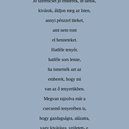
Jó szerencsét jó emberek, itt tartok,
kivárok, áldjon meg az Isten,
annyi pénzzel titeket,
ami nem ront
el benneteket.
Hatféle tenyér,
hatféle sors lenne,
ha ismernék azt az
emberek, hogy mi
van az ő tenyerükben.
Megvan rajzolva már a
csecsemő tenyerében is,
hogy gazdagságra, alázatra,
vagy kivárásra, született- e.