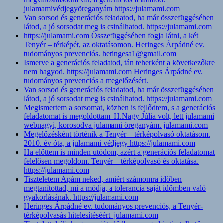
julamamivédjegyöreganyám https://julamami.com
Van sorsod és generációs feladatod, ha már összefüggésében
látod, a jó sorsodat meg is csinálhatod. https://julamami.com
https://julamami.com Összefüggésében fogja látni, a két
Tenyér – térképét, az oktatásomon. Heringes Árpádné ev.
tudományos prevenciós. heringesa1@gmail.com
Ismerve a generációs feladatod, tán teherként a következőkre
nem hagyod. https://julamami.com Heringes Árpádné ev.
tudományos prevenciós a megelőzésért.
Van sorsod és generációs feladatod, ha már összefüggésében
látod, a jó sorsodat meg is csinálhatod. https://julamami.com
Megismertem a sorsomat, közben is fejlődtem, s a generációs
feladatomat is megoldottam. H.Nagy Júlia volt, lett julamami
webnagyi, korosodva julamami öreganyám. julamami.com
Megelőzésként történik a Tenyér – térképolvasó oktatásom.
2010. év óta, a julamami védjegy https://julamami.com
Ha előttem is minden utódom, azért a generációs feladatomat
felelősen megoldom. Tenyér – térképolvasó és oktatása.
https://julamami.com
Tiszteletem Apám neked, amiért számomra időben
megtanítottad, mi a módja, a tolerancia saját időmben való
gyakorlásának. https://julamami.com
Heringes Árpádné ev. tudományos prevenciós, a Tenyér-
térképolvasás hitelesítéséért. julamami.com