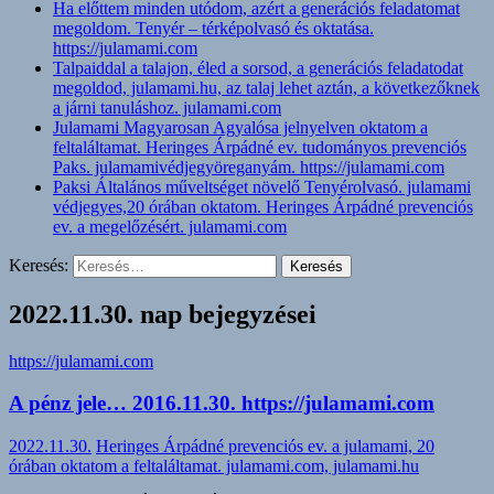
Ha előttem minden utódom, azért a generációs feladatomat
megoldom. Tenyér – térképolvasó és oktatása.
https://julamami.com
Talpaiddal a talajon, éled a sorsod, a generációs feladatodat
megoldod, julamami.hu, az talaj lehet aztán, a következőknek
a járni tanuláshoz. julamami.com
Julamami Magyarosan Agyalósa jelnyelven oktatom a
feltaláltamat. Heringes Árpádné ev. tudományos prevenciós
Paks. julamamivédjegyöreganyám. https://julamami.com
Paksi Általános műveltséget növelő Tenyérolvasó. julamami
védjegyes,20 órában oktatom. Heringes Árpádné prevenciós
ev. a megelőzésért. julamami.com
Keresés:
2022.11.30. nap bejegyzései
https://julamami.com
A pénz jele… 2016.11.30. https://julamami.com
2022.11.30.
Heringes Árpádné prevenciós ev. a julamami, 20
órában oktatom a feltaláltamat. julamami.com, julamami.hu