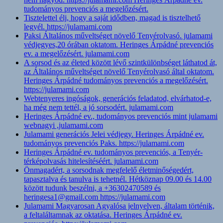
tudományos prevenciós a megelőzésért.
Tisztelettel élj, hogy a saját idődben, magad is tisztelhető
legyél. https://julamami.com
Paksi Általános műveltséget növelő Tenyérolvasó. julamami
védjegyes,20 órában oktatom. Heringes Árpádné prevenciós
ev. a megelőzésért. julamami.com
A sorsod és az életed között lévő szintkülönbséget láthatod át,
az Általános műveltséget növelő Tenyérolvasó által oktatom.
Heringes Árpádné tudományos prevenciós a megelőzésért.
https://julamami.com
Webtenyeres ingóságok, generációs feladatod, elvárhatod-e,
ha még nem tettél, a jó sorsodért. julamami.com
Heringes Árpádné ev., tudományos prevenciós mint julamami
webnagyi ,julamami.com
Julamami generációs Jelei védjegy. Heringes Árpádné ev.
tudományos prevenciós Paks. https://julamami.com
Heringes Árpádné ev. tudományos prevenciós, a Tenyér-
térképolvasás hitelesítéséért. julamami.com
Önmagadért, a sorsodnak megfelelő életminőségedért,
tapasztalva és tanulva is tehetnél. Hétköznap 09.00 és 14.00
között tudunk beszélni, a +36302470589 és
heringesa1@gmail.com https://julamami.com
Julamami Magyarosan Agyalósa jelnyelven, általam történik,
a feltaláltamnak az oktatása. Heringes Árpádné ev.