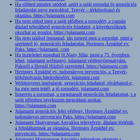
Ha előtted minden utódod, azért a saját sorsodat és generációs
feladatodat ugye megoldod. Tenyér – térképolvasó és
oktatása. https://julamami.com
Ha nem oldod meg a saját idődben a sorsodért, a csupán
általad teljesíthető generációs feladatot, a következőknek
okozhat az gondot. https://julamami.com
Ha nem találod önmagad, tán ismerd meg a sorsodat, mint a
szerinted jó, generációs feladatodat. Heringes Árpádné ev.
Paks. https://julamami. com
Ha tisztelettel mondtad H.Nagy Júlia, most a 75. évemben,
lehet, julamami webnagyi, julamami védjegyöreganyám.
Paksról a Hergál Házból szeretettel. https://julamami.com
Heringes Árpádné ev. tudományos prevenciós, a Tenyér-
térképolvasás hitelesítéséért. julamami.com
Webtenyeres ingóságok, generációs feladatod, elvárhatod-e,
ha még nem tettél, a jó sorsodért. julamami.com
Ismerem a sorsomat, a megmaradt generációs feladatomat, s a
saját időmben igyekszem megoldani azokat.
https://julamami.com
Julamami generációs Jelei védjegy. Heringes Árpádné ev.
tudományos prevenciós Paks. https://julamami.com
Julamami Magyarosan Agyalósa jelnyelven, általam történik,
a feltaláltamnak az oktatása. Heringes Árpádné ev.
prevenciós. https://julamami.com
Julamami Magyarosan Agyalósa jelnyelven oktatom a