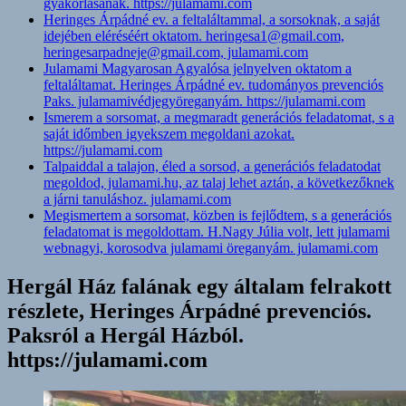
gyakorlásának. https://julamami.com
Heringes Árpádné ev. a feltaláltammal, a sorsoknak, a saját
idejében eléréséért oktatom. heringesa1@gmail.com,
heringesarpadneje@gmail.com, julamami.com
Julamami Magyarosan Agyalósa jelnyelven oktatom a
feltaláltamat. Heringes Árpádné ev. tudományos prevenciós
Paks. julamamivédjegyöreganyám. https://julamami.com
Ismerem a sorsomat, a megmaradt generációs feladatomat, s a
saját időmben igyekszem megoldani azokat.
https://julamami.com
Talpaiddal a talajon, éled a sorsod, a generációs feladatodat
megoldod, julamami.hu, az talaj lehet aztán, a következőknek
a járni tanuláshoz. julamami.com
Megismertem a sorsomat, közben is fejlődtem, s a generációs
feladatomat is megoldottam. H.Nagy Júlia volt, lett julamami
webnagyi, korosodva julamami öreganyám. julamami.com
Hergál Ház falának egy általam felrakott
részlete, Heringes Árpádné prevenciós.
Paksról a Hergál Házból.
https://julamami.com