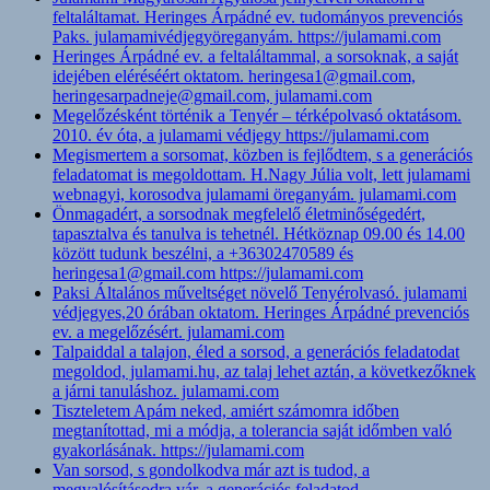
feltaláltamat. Heringes Árpádné ev. tudományos prevenciós
Paks. julamamivédjegyöreganyám. https://julamami.com
Heringes Árpádné ev. a feltaláltammal, a sorsoknak, a saját
idejében eléréséért oktatom. heringesa1@gmail.com,
heringesarpadneje@gmail.com, julamami.com
Megelőzésként történik a Tenyér – térképolvasó oktatásom.
2010. év óta, a julamami védjegy https://julamami.com
Megismertem a sorsomat, közben is fejlődtem, s a generációs
feladatomat is megoldottam. H.Nagy Júlia volt, lett julamami
webnagyi, korosodva julamami öreganyám. julamami.com
Önmagadért, a sorsodnak megfelelő életminőségedért,
tapasztalva és tanulva is tehetnél. Hétköznap 09.00 és 14.00
között tudunk beszélni, a +36302470589 és
heringesa1@gmail.com https://julamami.com
Paksi Általános műveltséget növelő Tenyérolvasó. julamami
védjegyes,20 órában oktatom. Heringes Árpádné prevenciós
ev. a megelőzésért. julamami.com
Talpaiddal a talajon, éled a sorsod, a generációs feladatodat
megoldod, julamami.hu, az talaj lehet aztán, a következőknek
a járni tanuláshoz. julamami.com
Tiszteletem Apám neked, amiért számomra időben
megtanítottad, mi a módja, a tolerancia saját időmben való
gyakorlásának. https://julamami.com
Van sorsod, s gondolkodva már azt is tudod, a
megvalósításodra vár, a generációs feladatod.