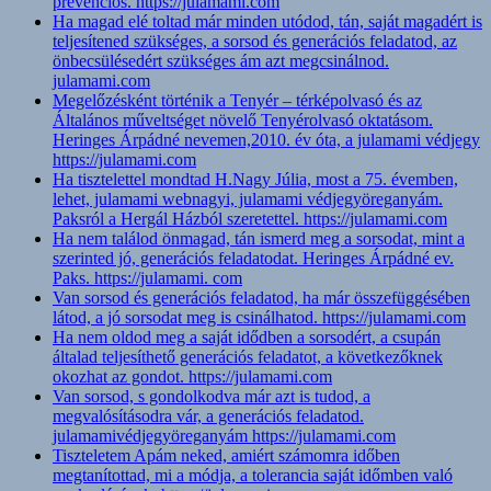
prevenciós. https://julamami.com
Ha magad elé toltad már minden utódod, tán, saját magadért is
teljesítened szükséges, a sorsod és generációs feladatod, az
önbecsülésedért szükséges ám azt megcsinálnod.
julamami.com
Megelőzésként történik a Tenyér – térképolvasó és az
Általános műveltséget növelő Tenyérolvasó oktatásom.
Heringes Árpádné nevemen,2010. év óta, a julamami védjegy
https://julamami.com
Ha tisztelettel mondtad H.Nagy Júlia, most a 75. évemben,
lehet, julamami webnagyi, julamami védjegyöreganyám.
Paksról a Hergál Házból szeretettel. https://julamami.com
Ha nem találod önmagad, tán ismerd meg a sorsodat, mint a
szerinted jó, generációs feladatodat. Heringes Árpádné ev.
Paks. https://julamami. com
Van sorsod és generációs feladatod, ha már összefüggésében
látod, a jó sorsodat meg is csinálhatod. https://julamami.com
Ha nem oldod meg a saját idődben a sorsodért, a csupán
általad teljesíthető generációs feladatot, a következőknek
okozhat az gondot. https://julamami.com
Van sorsod, s gondolkodva már azt is tudod, a
megvalósításodra vár, a generációs feladatod.
julamamivédjegyöreganyám https://julamami.com
Tiszteletem Apám neked, amiért számomra időben
megtanítottad, mi a módja, a tolerancia saját időmben való