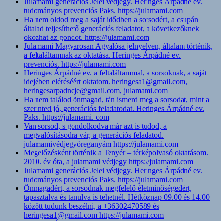
Julamami generációs Jelei védjegy. Heringes Árpádné ev.
tudományos prevenciós Paks. https://julamami.com
Ha nem oldod meg a saját idődben a sorsodért, a csupán
általad teljesíthető generációs feladatot, a következőknek
okozhat az gondot. https://julamami.com
Julamami Magyarosan Agyalósa jelnyelven, általam történik,
a feltaláltamnak az oktatása. Heringes Árpádné ev.
prevenciós. https://julamami.com
Heringes Árpádné ev. a feltaláltammal, a sorsoknak, a saját
idejében eléréséért oktatom. heringesa1@gmail.com,
heringesarpadneje@gmail.com, julamami.com
Ha nem találod önmagad, tán ismerd meg a sorsodat, mint a
szerinted jó, generációs feladatodat. Heringes Árpádné ev.
Paks. https://julamami. com
Van sorsod, s gondolkodva már azt is tudod, a
megvalósításodra vár, a generációs feladatod.
julamamivédjegyöreganyám https://julamami.com
Megelőzésként történik a Tenyér – térképolvasó oktatásom.
2010. év óta, a julamami védjegy https://julamami.com
Julamami generációs Jelei védjegy. Heringes Árpádné ev.
tudományos prevenciós Paks. https://julamami.com
Önmagadért, a sorsodnak megfelelő életminőségedért,
tapasztalva és tanulva is tehetnél. Hétköznap 09.00 és 14.00
között tudunk beszélni, a +36302470589 és
heringesa1@gmail.com https://julamami.com