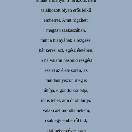
annak a hiánya. S ha azóta, nem
találkozott olyan erős lelkű
emberrel. Amit rögzített,
magzati szakaszában,
mint a hiányának a rezgése,
hát keresi azt, egész életében.
S ha valami hasonló rezgést
észlel az élete során, az
mindannyiszor, meg is
állítja, elgondolkodtatja,
mi is lehet, ami őt ott tartja.
Valaki azt mondta nekem,
csak egy emberről tud,
akit hetven éves kora