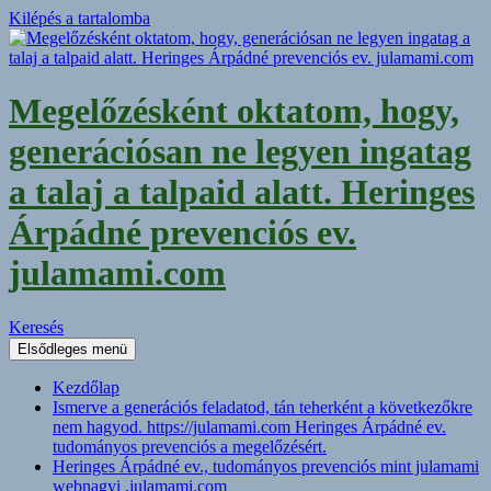
Kilépés a tartalomba
Megelőzésként oktatom, hogy,
generációsan ne legyen ingatag
a talaj a talpaid alatt. Heringes
Árpádné prevenciós ev.
julamami.com
Keresés
Elsődleges menü
Kezdőlap
Ismerve a generációs feladatod, tán teherként a következőkre
nem hagyod. https://julamami.com Heringes Árpádné ev.
tudományos prevenciós a megelőzésért.
Heringes Árpádné ev., tudományos prevenciós mint julamami
webnagyi ,julamami.com