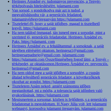
Heringes Árpádné ev. tudományos prevenciós, a Tenyér-
térképolvasás hitelesítéséért. julamami.com
Van sorsod, s gondolkodva már azt is tudod, a
megvalósításodra vár, a generációs feladatod.
julamamivédjegyöreganyám https://julamami.com
Tisztelettel élj, hogy a saját idődben, magad is tisztelhető
legyél. https://julamami.com
Ha nem találod önmagad, tán ismerd meg a sorsodat, mint a
szerinted jó, generációs feladatodat. Heringes Árpádné ev.
Paks. https://julamami. com
Heringes Árpádné ev. a feltaláltammal, a sorsoknak, a saját
idejében eléréséért oktatom. heringesa1@gmail.com,
heringesarpadneje@gmail.com, julamami.com
https://julamami.com Összefüggésében fogod látni, a Tenyér –
térképedet, az oktatásomon.Heringes Árpádné ev. prevenciós.
heringesa1@gmail.com
Ha nem oldod meg a saját idődben a sorsodért, a csupán
általad teljesíthető generációs feladatot, a következőknek
okozhat az gondot. https://julamami.com
Tiszteletem Apám neked, amiért számomra időben
megtanítottad, mi a módja, a tolerancia saját időmben való
gyakorlásának. https://julamami.com
Megismertem a sorsomat, közben is fejlődtem, s a generációs
feladatomat is megoldottam. H.Nagy Júlia volt, lett julamami
webnagyi, korosodva julamami öreganyám. julamami.com