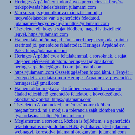
Heringes Árpádné ev. tudományos prevenciós, a Tenyér-
térképolvasás hitelesítéséért. julamami.com
Van sorsod, s gondolkodva már azt is tudod, a
megvalósításodra vár, a generációs feladatod.
julamamivédjegyöreganyám https://julamami.com
Tisztelettel élj, hogy a saját idődben, magad is tisztelhető
legyél. https://julamami.com
Ha nem találod önmagad, tán ismerd meg a sorsodat, mint a
szerinted jó, generációs feladatodat. Heringes Árpádné ev.
Paks. https://julamami. com
Heringes Árpádné ev. a feltaláltammal, a sorsoknak, a saját
idejében eléréséért oktatom. heringesa1@gmail.com,
heringesarpadneje@gmail.com, julamami.com
https://julamami.com Összefüggésében fogod látni, a Tenyér –
térképedet, az oktatásomon.Heringes Árpádné ev. prevenciós.
heringesa1@gmail.com
Ha nem oldod meg a saját idődben a sorsodért, a csupán
általad teljesíthető generációs feladatot, a következőknek
okozhat az gondot. https://julamami.com
Tiszteletem Apám neked, amiért számomra időben
megtanítottad, mi a módja, a tolerancia saját időmben való
gyakorlásának. https://julamami.com
Megismertem a sorsomat, közben is fejlődtem, s a generációs
feladatomat is megoldottam. H.Nagy Júlia volt, lett julamami
webnagyi, korosodva julamami öreganyám. julamami.com