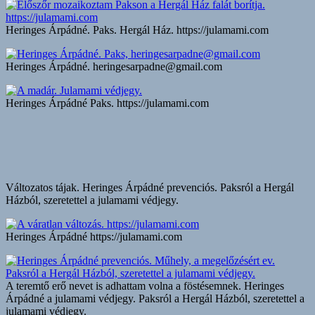
Heringes Árpádné. Paks. Hergál Ház. https://julamami.com
Heringes Árpádné. heringesarpadne@gmail.com
Heringes Árpádné Paks. https://julamami.com
Változatos tájak. Heringes Árpádné prevenciós. Paksról a Hergál
Házból, szeretettel a julamami védjegy.
Heringes Árpádné https://julamami.com
A teremtő erő nevet is adhattam volna a föstésemnek. Heringes
Árpádné a julamami védjegy. Paksról a Hergál Házból, szeretettel a
julamami védjegy.