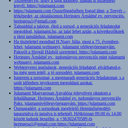
Tisztelettel élj, hogy a saját idődben, magad is tisztelhető
legyél. https://julamami.com
https://julamami.com Összefüggésében fogod látni, a Tenyér –
térképedet, az oktatásomon.Heringes Árpádné ev. prevenciós.
heringesa1@gmail.com
Talpaiddal a talajon, éled a sorsod, a generációs feladatodat
megoldod, julamami.hu, az talaj lehet aztán, a következőknek
a járni tanuláshoz. julamami.com
Ha tisztelettel mondtad H.Nagy Júlia, most a 75. évemben,
lehet, julamami webnagyi, julamami védjegyöreganyám.
Paksról a Hergál Házból szeretettel. https://julamami.com
Heringes Árpádné ev., tudományos prevenciós mint julamami
webnagyi ,julamami.com
Webtenyeres ingóságok, generációs feladatod, elvárhatod-e,
ha még nem tettél, a jó sorsodért. julamami.com
Ismerem a sorsomat, a megmaradt generációs feladatomat, s a
saját időmben igyekszem megoldani azokat.
https://julamami.com
Julamami Magyarosan Agyalósa jelnyelven oktatom a
feltaláltamat. Heringes Árpádné ev. tudományos prevenciós
Paks. julamamivédjegyöreganyám. https://julamami.com
Önmagadért, a sorsodnak megfelelő életminőségedért,
tapasztalva és tanulva is tehetnél. Hétköznap 09.00 és 14.00
között tudunk beszélni, a +36302470589 és
heringesa1@gmail.com https://julamami.com