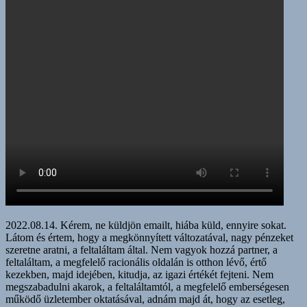
2022.08.14. Kérem, ne küldjön emailt, hiába küld, ennyire sokat.
Látom és értem, hogy a megkönnyített változatával, nagy pénzeket
szeretne aratni, a feltaláltam által. Nem vagyok hozzá partner, a
feltaláltam, a megfelelő racionális oldalán is otthon lévő, értő
kezekben, majd idejében, kitudja, az igazi értékét fejteni. Nem
megszabadulni akarok, a feltaláltamtól, a megfelelő emberségesen
működő üzletember oktatásával, adnám majd át, hogy az esetleg,