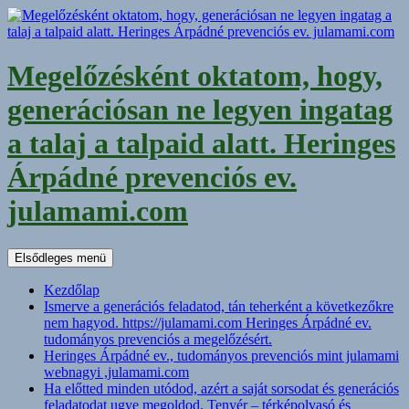
Kilépés
a
tartalomba
Megelőzésként oktatom, hogy,
generációsan ne legyen ingatag
a talaj a talpaid alatt. Heringes
Árpádné prevenciós ev.
julamami.com
Keresés
Elsődleges menü
Kezdőlap
Ismerve a generációs feladatod, tán teherként a következőkre
nem hagyod. https://julamami.com Heringes Árpádné ev.
tudományos prevenciós a megelőzésért.
Heringes Árpádné ev., tudományos prevenciós mint julamami
webnagyi ,julamami.com
Ha előtted minden utódod, azért a saját sorsodat és generációs
feladatodat ugye megoldod. Tenyér – térképolvasó és