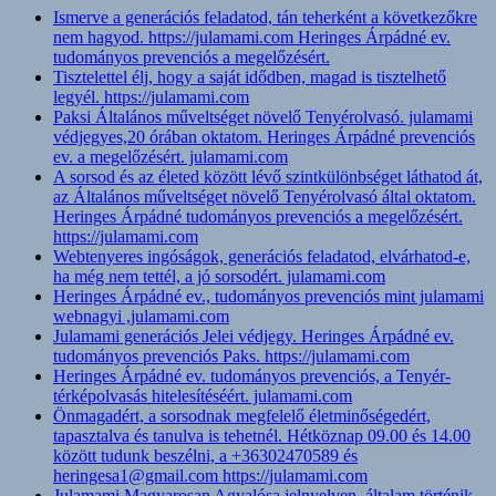
Ismerve a generációs feladatod, tán teherként a következőkre
nem hagyod. https://julamami.com Heringes Árpádné ev.
tudományos prevenciós a megelőzésért.
Tisztelettel élj, hogy a saját idődben, magad is tisztelhető
legyél. https://julamami.com
Paksi Általános műveltséget növelő Tenyérolvasó. julamami
védjegyes,20 órában oktatom. Heringes Árpádné prevenciós
ev. a megelőzésért. julamami.com
A sorsod és az életed között lévő szintkülönbséget láthatod át,
az Általános műveltséget növelő Tenyérolvasó által oktatom.
Heringes Árpádné tudományos prevenciós a megelőzésért.
https://julamami.com
Webtenyeres ingóságok, generációs feladatod, elvárhatod-e,
ha még nem tettél, a jó sorsodért. julamami.com
Heringes Árpádné ev., tudományos prevenciós mint julamami
webnagyi ,julamami.com
Julamami generációs Jelei védjegy. Heringes Árpádné ev.
tudományos prevenciós Paks. https://julamami.com
Heringes Árpádné ev. tudományos prevenciós, a Tenyér-
térképolvasás hitelesítéséért. julamami.com
Önmagadért, a sorsodnak megfelelő életminőségedért,
tapasztalva és tanulva is tehetnél. Hétköznap 09.00 és 14.00
között tudunk beszélni, a +36302470589 és
heringesa1@gmail.com https://julamami.com
Julamami Magyarosan Agyalósa jelnyelven, általam történik,