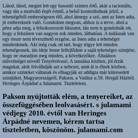
Látod, látod, megint lett egy hasonló szinten értő, akár a racionális,
vagy tán a motiváló énjét érintő, a belső kontrollodnak jelző, a
tehetségéből emberségesen élő, ahol átmegy a szó, ami az Isten adta,
jó embereknek való. Gondolom megvan, ahhoz is a terve, ahol a
pénz adja meg, a felsoksorozott látszatot, tán nem is gondolnák ott,
hogy a felszínen van nagyon sok minden, láthatóan. A tudásnak van
egy össze nem téveszthető rezgése, az Isten adta a tehetséget
mindenkinek. Aki még csak ott tart, hogy irigye lett minden
tehetségesnek, tán ideje lenne felfejlődnie a saját tehetséges szintjére,
hogy ne maradjon meg minden, a következőkre. Általános
műveltséget növelő Tenyérolvasó. A tanulása közben, jól érzik
magukat, akik felvállalják azt a nehezet, amit át is élnek közben,
amikor szinteket váltanak és elhagyják az addigra már kiüresedett
szintjüket. Magyarországról, Pakson, a Vadász u.59. Hergál Házból.
Heringes Árpádné a Julamami. Tiszteletem.
Pakson nyújtották elém, a tenyereiket, az
összefüggésében leolvasásért. s julamami
védjegy 2010. évtől van Heringes
Árpádné nevemen, kérem tartsa
tiszteletben, köszönöm. julamami.com