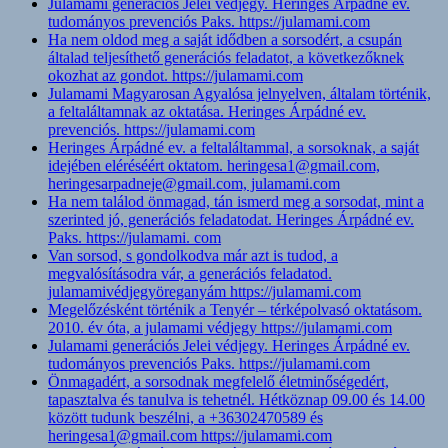
Julamami generációs Jelei védjegy. Heringes Árpádné ev.
tudományos prevenciós Paks. https://julamami.com
Ha nem oldod meg a saját idődben a sorsodért, a csupán
általad teljesíthető generációs feladatot, a következőknek
okozhat az gondot. https://julamami.com
Julamami Magyarosan Agyalósa jelnyelven, általam történik,
a feltaláltamnak az oktatása. Heringes Árpádné ev.
prevenciós. https://julamami.com
Heringes Árpádné ev. a feltaláltammal, a sorsoknak, a saját
idejében eléréséért oktatom. heringesa1@gmail.com,
heringesarpadneje@gmail.com, julamami.com
Ha nem találod önmagad, tán ismerd meg a sorsodat, mint a
szerinted jó, generációs feladatodat. Heringes Árpádné ev.
Paks. https://julamami. com
Van sorsod, s gondolkodva már azt is tudod, a
megvalósításodra vár, a generációs feladatod.
julamamivédjegyöreganyám https://julamami.com
Megelőzésként történik a Tenyér – térképolvasó oktatásom.
2010. év óta, a julamami védjegy https://julamami.com
Julamami generációs Jelei védjegy. Heringes Árpádné ev.
tudományos prevenciós Paks. https://julamami.com
Önmagadért, a sorsodnak megfelelő életminőségedért,
tapasztalva és tanulva is tehetnél. Hétköznap 09.00 és 14.00
között tudunk beszélni, a +36302470589 és
heringesa1@gmail.com https://julamami.com