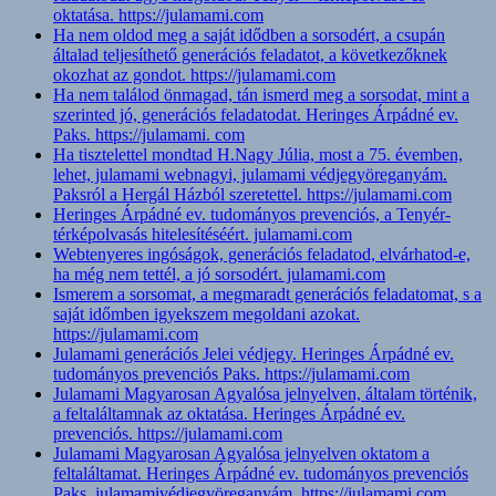
oktatása. https://julamami.com
Ha nem oldod meg a saját idődben a sorsodért, a csupán
általad teljesíthető generációs feladatot, a következőknek
okozhat az gondot. https://julamami.com
Ha nem találod önmagad, tán ismerd meg a sorsodat, mint a
szerinted jó, generációs feladatodat. Heringes Árpádné ev.
Paks. https://julamami. com
Ha tisztelettel mondtad H.Nagy Júlia, most a 75. évemben,
lehet, julamami webnagyi, julamami védjegyöreganyám.
Paksról a Hergál Házból szeretettel. https://julamami.com
Heringes Árpádné ev. tudományos prevenciós, a Tenyér-
térképolvasás hitelesítéséért. julamami.com
Webtenyeres ingóságok, generációs feladatod, elvárhatod-e,
ha még nem tettél, a jó sorsodért. julamami.com
Ismerem a sorsomat, a megmaradt generációs feladatomat, s a
saját időmben igyekszem megoldani azokat.
https://julamami.com
Julamami generációs Jelei védjegy. Heringes Árpádné ev.
tudományos prevenciós Paks. https://julamami.com
Julamami Magyarosan Agyalósa jelnyelven, általam történik,
a feltaláltamnak az oktatása. Heringes Árpádné ev.
prevenciós. https://julamami.com
Julamami Magyarosan Agyalósa jelnyelven oktatom a
feltaláltamat. Heringes Árpádné ev. tudományos prevenciós
Paks. julamamivédjegyöreganyám. https://julamami.com