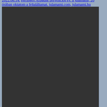
2022.08.14.
Heringes Árpádné prevenciós ev. a julamami, 20
órában oktatom a feltaláltamat. julamami.com, julamami.hu