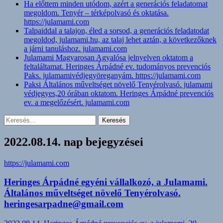
Ha előttem minden utódom, azért a generációs feladatomat
megoldom. Tenyér – térképolvasó és oktatása.
https://julamami.com
Talpaiddal a talajon, éled a sorsod, a generációs feladatodat
megoldod, julamami.hu, az talaj lehet aztán, a következőknek
a járni tanuláshoz. julamami.com
Julamami Magyarosan Agyalósa jelnyelven oktatom a
feltaláltamat. Heringes Árpádné ev. tudományos prevenciós
Paks. julamamivédjegyöreganyám. https://julamami.com
Paksi Általános műveltséget növelő Tenyérolvasó. julamami
védjegyes,20 órában oktatom. Heringes Árpádné prevenciós
ev. a megelőzésért. julamami.com
Keresés:
2022.08.14. nap bejegyzései
https://julamami.com
Heringes Árpádné egyéni vállalkozó, a Julamami.
Általános műveltséget növelő Tenyérolvasó.
heringesarpadne@gmail.com