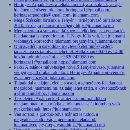
Heringes Árpádné ev. a feltaláltammal, a sorsoknak, a saját
idejében eléréséért oktatom. heringesa1@gmail.com,
heringesarpadneje@gmail.com, julamami.com
Megelőzésként történik a Tenyér – térképolvasó oktatásom.
2010. év óta, a julamami védjegy https://julamami.com
Megismertem a sorsomat, közben is fejlődtem, s a generációs
feladatomat is megoldottam. H.Nagy Júlia volt, lett julamami
webnagyi, korosodva julamami öreganyám. julamami.com
Önmagadért, a sorsodnak megfelelő életminőségedért,
tapasztalva és tanulva is tehetnél. Hétköznap 09.00 és 14.00
között tudunk beszélni, a +36302470589 és
heringesa1@gmail.com https://julamami.com
Paksi Általános műveltséget növelő Tenyérolvasó. julamami
védjegyes,20 órában oktatom. Heringes Árpádné prevenciós
ev. a megelőzésért. julamami.com
Talpaiddal a talajon, éled a sorsod, a generációs feladatodat
megoldod, julamami.hu, az talaj lehet aztán, a következőknek
a járni tanuláshoz. julamami.com
Tiszteletem Apám neked, amiért számomra időben
megtanítottad, mi a módja, a tolerancia saját időmben való
gyakorlásának. https://julamami.com
Van sorsod, s gondolkodva már azt is tudod, a
megvalósításodra vár, a generációs feladatod.
julamamivédjegyöreganyám https://julamami.com
Van saját sorsod és generációs feladatod, ha már