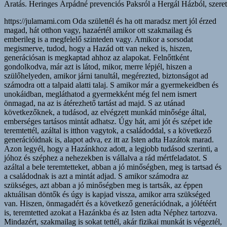
Aratás. Heringes Árpádné prevenciós Paksról a Hergál Házból, szerete
https://julamami.com Oda születtél és ha ott maradsz mert jól érzed magad, hát otthon vagy, hazaértél amikor ott szakmailag és emberileg is a megfelelő szinteden vagy. Amikor a sorsodat megismerve, tudod, hogy a Hazád ott van neked is, hiszen, generációsan is megkaptad ahhoz az alapokat. Felnőttként gondolkodva, már azt is látod, mikor, merre lépjél, hiszen a szülőhelyeden, amikor járni tanultál, megérezted, biztonságot ad számodra ott a talpaid alatti talaj. S amikor már a gyermekeidben és unokáidban, megláthatod a gyermekként még fel nem ismert önmagad, na az is átérezhető tartást ad majd. S az utánad következőknek, a tudásod, az elvégzett munkád minősége által, emberséges tartásos mintát adhatsz. Úgy hát, ami jót és szépet ide teremtettél, azáltal is itthon vagytok, a családoddal, s a következő generációidnak is, alapot adva, ez itt az Isten adta Hazátok marad. Azon legyél, hogy a Hazánkhoz adott, a legjobb tudásod szerinti, a jóhoz és széphez a nehezekben is vállalva a rád mértfeladatot. S azáltal a bele teremtetteket, abban a jó minőségben, meg is tartsad és a családodnak is azt a mintát adjad. S amikor számodra az szükséges, azt abban a jó minőségben meg is tartsák, az éppen aktuálisan döntők és úgy is kapjad vissza, amikor arra szükséged van. Hiszen, önmagadért és a következő generációdnak, a jólétéért is, teremtetted azokat a Hazánkba és az Isten adta Néphez tartozva. Mindazért, szakmailag is sokat tettél, akár fizikai munkát is végeztél, hát meg is dolgoztál érte. Akkor is amikor, hivatást gyakoroltál, alkottál, a legjobb tudásod szerint. A Hazánk gyarapítására is figyelve, a jóhoz és a széphez, az önbecsülésed miatt az emberségeddel is adtál. Hiszen, abban a minőségben, ahogy oda teremtettél, úgy élni is lenne benne igényed, mivel, a saját Hazánk és rólunk, az Isten adta Népről szól. S a már beleteremtett, legjobb minőségünknek megfelelően, történjen a Hazánknak a vezetése, csupán az ahhoz értők gyakorolják azt. Amikor számunkra emberileg és szakmailag, szükséges az, nekünk is a legjobb minőséget nyújtsa. S bennünket megbecsülve azért, elsősorban rólunk szóljon mindaz, ami általunk került a Hazánkba, abban a legjobb, vagy kitűnő minőségében. S azáltal mi is becsüljük meg, őket, akik tesznek azért, hogy legyen bőség, a Hazánknak és az Isten adta Népnek. A megbecsültsége és a hírneve a többi országban is annak megfelelő legyen, ahogy mi azt felépítettük, azt abban a jó minőségben tartsák meg. Minden jó és szép általi gyarapodása a Hazánknak, bennünket az Isten adta Népet is szükséges, hogy annak megfelelően lásson el jóléttel. Az Isten adta Népért, minden körülmények között, a jót és a szépet tegyék meg, minden döntésük előtt, mindenről hitelesen tájékoztassák az Isten adta Népet. A döntéseiknek minden apró részleteiről tudnunk szükséges, hogy véleményezni tudjuk. S anélkül ne hozzanak döntéseket, hogy ne mondhassuk ki, a véleményünket, arra ami nekünk nem jót tenne. S azt is, adják meg, hogy minden szinten érthetően fogalmazzák meg és legyen lehetőségünk, hogy még megváltoztatható időben mondhassuk ki a nemet. Ahogy a jóval és széppel, bele teljesítettünk a Hazánkba, úgy is gyarapítson bennünket. S mint magánembereket bennünket is, a Hazánknak a gyarapodása által, azon a jó szinten tartson, a megérdemelt jólétünket biztosítsa. Ne magukat szolgálják ki, kérdezzék meg az Isten adta Népet és tudjuk adni a beleegyezésünket, ahhoz, hogy a megjelölt összegek közül, mekkora fizetést szavazzunk meg számukra. Ah, ha igyekeztél, az elvégzett, jó minőségű munkáddal, biztosítottad, a családodnak, a jó minőségű, megélhetését, azáltal is adtál bele a Hazánkba. Legyen megfelelő összege a nyugdíjnak ahhoz, hogy meg tudjunk élni belőle, tudjon róla az Isten adta Nép, hogy dönthessen még fiatalkorában róla. S aki még azon felül szeretné a nyugdíjának az összegét fokozni, tegyen azért külön bele a valamit, ami különleges és hitelesen nevesítő a Hazánkra. A gyermekeidnek, az életkoruknak megfelelő önbecsülésüket, mindig a saját idejükben, a legjobb tudásod szerint igyekezz biztosítani.ű Ne legyen különbség a tiszteletnek, alapként megadásánál a kislányok és a kisfiúk között. Ah, ha vezetést vállaltál fel, az Isten adta Népről, a Hazánkról, a sorsukról minden körülmények között, az emberséges tartásod szerint és gondolkodva döntsél. Amikor szükséges az előre megbeszéltek szerint, s azon túl is, velünk az Isten adta Néppel megbeszélteknek megfelelően, véleményezzél. Ne bízd azt másra, a családodon belül sem és a baráti körödben se, minden körülmények között, emberségesen és gondolkodó felelős vezetőként cselekedjél. S az Isten adta Népnek az alapban megjár, hogy a legjobb tudásod szerint, igyekezz, azt az alapjuknak biztosítani, ami az életük során az elérhető legjobb jólétüket jelenti. S arról biztosítsad az Isten adta Népet, hogy azt, amire akkor a legjobb tudásod szerint, képes vagy, az Isten adta Népnek is az elértjüknek megfelelő jó és kitűnő szintjén meg is történik. Azon legyél, hogy az életkoruknak megfelelő saját idejükben, ahhoz, tudjanak a tehetségünkből eredő tudásukkal, maguk is a jót és a szépet adni. S amikor majd már önmagukért is tudnak tenni, adjátok össze a tudásotokat. Többféle szinten lévőkkel beszéljétek át, s tudjatok arról, hogy mire van akkor éppen igénye, az Isten adta Népnek. Mindegyik döntő, az akkori saját legjobb tudását adhassa hozzá. Azáltal is átérezhesse, mit jelent számára az Isten adta Népnek a sikere. A saját döntése legyen, hogy mikor ad bele abba és mennyit tud akkor adni. Amiből majd amikor szüksége lesz arra, biztos lehet benne, hogy ugyanabban a minőségben azt ki is veheti. Amíg gyermekeknek bizonyulnak, ne várj tőlük felnőtt döntést és ne úgy ítéld meg őket. Ameddig legyél választ adó a kérdéseikre, amíg nagy szükség van ott rád, mint aki adni tud oda. Azáltal is érezzék, a tiszteletet, szeretetet és a biztonságot nyújtó törődést. A szülői felelősséget addig igyekezz a saját szinteden erősíteni, amíg arra szükség lesz. Úgy, hogy ne ess túlzásokba, az érintettek számára életszerű legyen az is. Ah, amíg ők maguk nem képesek arra, szülőként magad szerint, felvállalva azt tedd azt amire számukra ahhoz szükségük van. Ami szerinted és szerintük, a jó nevelésüket, gondolkodva biztosítani tudja, add meg időben, ne csupán szívesen és lelkesen. Hiszen közben, az önismeretük a helyére kerülhet általa és rátalálhatnak a racionális oldalukra. S azáltal is a családért és a Hazáért is képesek lesznek, tartásos emberekké fejlődni és úgy is teljesíteni. A szakmáddal, a szerinted teljesíthető jó munkaminőségeddel, a hivatásodat, emberségesen, hitelesen, gyakoroljad. Úgy azt a Hazánknak az emberséges formában maradásának a megtartásához, szerintem már hozzá is adtad. Miközben, tehetségből eredően, alkottál, az emberek által, az a gyakorlatban is megtapasztalva, hitelesítve lett. Amit feltaláltál és már összefüggésében látsz, azáltal, magad is, fejlődsz, amikor abból a szolgáltatásoddal adsz. S a Hazánkat is hitelesen nevesíted, mind azok által, akkor is ha nehezített az utad azáltal. Mert ha annak amit megteremtettél, a jóban és szépben alkalmazni igyekszel és azáltal a hitelességére is ügyelve élsz, kiemel az téged éppen a saját idődben. Helyén kezeled majd azt, hogy a szinteden meg is maradhatsz. S ahhoz képest fejlesztheted magadat, úgy az emberi méltóságodat megtartva élsz majd. S magad szerint tartásos emberré válsz, ha azt adtad, akár napi szinten is, amit, a legjobb tudásod szerint, akkor éppen tudtál. A saját Hazádban vagy már, ha bele adod azt, ami oda jár, mert adni születtünk mindannyian. S magad is, a családodnak, a talpuk alatti talajnak, mint a saját idejükben, a sorsukat építőknek, az alapjuknak szántál, az akkor azok által is, hasznukra lesz már. Az adni tudásnak az örömét megismerik, túlzásba nem viszik, hát át is vehetik és tovább is vihetik, az arra már éppen, emberileg is érett sarjaid. Azután, eljön az ideje annak, hogy a saját sorsukban, már a tudásukkal és az emberségükkel egy szinten vannak. Nem hagyják el az Isten adta Népet, magát a Hazát végleg. Hanem itt építik fel azt a minőségű életet, amit generációsan és a sorsuk szerint megérdemelnek. Annak az építésével lesz sikerélményük, adnak hozzá, hiszen, szerintem, adni születtünk és ide bele a saját Hazánkba és mindannyian. Szerintem, a Hazánkba adva, a saját idejében, hazaszeretővé is válhat, aki ide született. S akik meg a hovatartozásuk miatt érkeznek a Hazájukba tartozónak érezve magukat. S otthon is lehetnek mert bele is teremtenek, azzal megteremthetik azt az emberi minőségüket, ami által végleg, tisztelhetők lesznek itt. Eljutnak odáig, hogy ide teremtve, ugyan miért kívánnának elköltözni innen. Szerintem, inkább a megélik a nehezek, mint akik itt születtek. S az a hozzáértő vezetőket, emberileg és szakmailag is gondolkodásra készteti. Hiszen akkorra már ide születtek a gyermekeik, akik megalapozhatják a következő generációknak is, az eredetileg a Hazánkhoz tartozásukat. Kimondhatják, hogy akarnak -e ide úgy tartozni, hogy elsősorban, hozzánk tartozóknak mondják magukat. Hiszen adok - kapok, a jóból és szépből, hát szerintem, azáltal is, az egészséges körforgásban maradni igyekszünk. S azzal, tartást is adunk a Hazánkhoz mindannyian, emberségből vizsgáznak most a másokat utánzók. S fokozatosan, a saját emberi értékeinket erősítve élünk. A jó minőségű életünket, felépíteni igyekszünk, a saját életritmusunkban és tudásuknak megfelelően. S a továbbiakban is, figyelni szükséges a belső kontrollunknak az emberséges saját vizsgáinkra. Mert az emberséges és vagy a szakmai érettségünknek megfelelően tudunk dönteni. S mindezek mellett, a lelkiismeretünknek, a saját időnkben való figyelmeztetésére figyelve élünk. Azáltal is tartásosan élve, bármennyire is nehéz, nem fordulunk ki, se a álmaink megvalósításáért, sem a nagy pénzé