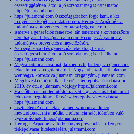
összefüggésében látod, a jó sorsodat meg is csinálhatod.
https://julamami.com
https://julamami.com Összefüggésében fogja látni, a két
Tenyér – térképét, az oktatásomon. Heringes Árpádné ev.
tudományos prevenciós. heringesa1@gmail.com
Ismerve a generációs feladatod, tán teherként a következőkre
nem hagyod. https://julamami.com Heringes Árpádné ev.
tudományos prevenciós a megelőzésért.
Van saját sorsod és generációs feladatod, ha már
összefüggésében látod, a jó sorsodat meg is csinálhatod.
https://julamami.com
Megismertem a sorsomat, közben is fejlődtem, s a generációs
feladatomat is megoldottam. H.Nagy Júlia volt, lett julamami
webnagyi, korosodva julamami öreganyám. julamami.com
Megelőzésként történik a Tenyér – térképolvasó oktatásom.
2010. év óta, a julamami védjegy https://julamami.com
Ha előttem is minden utódom, azért a generációs feladatomat
felelősen megoldom. Tenyér – térképolvasó és oktatása.
https://julamami.com
Tiszteletem Apám neked, amiért számomra időben
megtanítottad, mi a módja, a tolerancia saját időmben való
gyakorlásának. https://julamami.com
Heringes Árpádné ev. tudományos prevenciós, a Tenyér-
térképolvasás hitelesítéséért. julamami.com