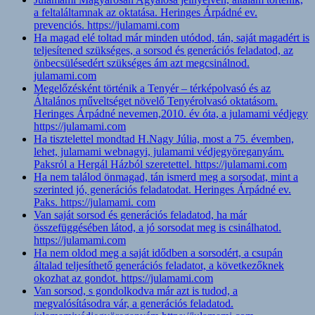
a feltaláltamnak az oktatása. Heringes Árpádné ev.
prevenciós. https://julamami.com
Ha magad elé toltad már minden utódod, tán, saját magadért is
teljesítened szükséges, a sorsod és generációs feladatod, az
önbecsülésedért szükséges ám azt megcsinálnod.
julamami.com
Megelőzésként történik a Tenyér – térképolvasó és az
Általános műveltséget növelő Tenyérolvasó oktatásom.
Heringes Árpádné nevemen,2010. év óta, a julamami védjegy
https://julamami.com
Ha tisztelettel mondtad H.Nagy Júlia, most a 75. évemben,
lehet, julamami webnagyi, julamami védjegyöreganyám.
Paksról a Hergál Házból szeretettel. https://julamami.com
Ha nem találod önmagad, tán ismerd meg a sorsodat, mint a
szerinted jó, generációs feladatodat. Heringes Árpádné ev.
Paks. https://julamami. com
Van saját sorsod és generációs feladatod, ha már
összefüggésében látod, a jó sorsodat meg is csinálhatod.
https://julamami.com
Ha nem oldod meg a saját idődben a sorsodért, a csupán
általad teljesíthető generációs feladatot, a következőknek
okozhat az gondot. https://julamami.com
Van sorsod, s gondolkodva már azt is tudod, a
megvalósításodra vár, a generációs feladatod.