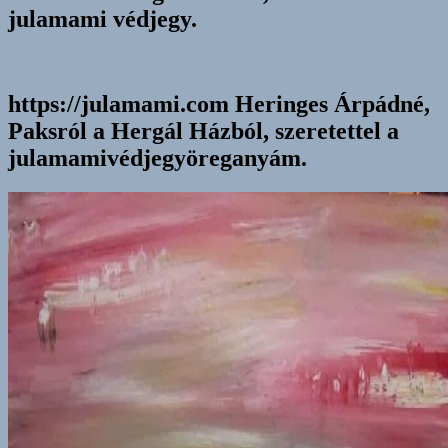
julamami védjegy.
https://julamami.com Heringes Árpádné,
Paksról a Hergál Házból, szeretettel a
julamamivédjegyöreganyám.