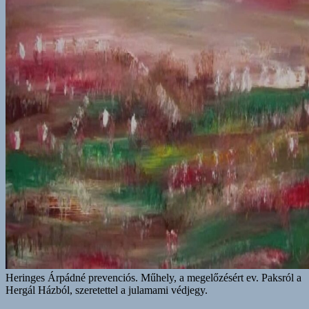
Heringes Árpádné prevenciós. Műhely, a megelőzésért ev. Paksról a
Hergál Házból, szeretettel a julamami védjegy.