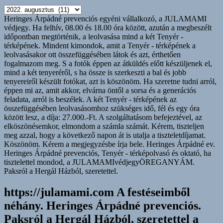
https://julamami.com
Ismerve
Heringes Árpádné prevenciós egyéni vállalkozó, a JULAMAMI
a
védjegy. Ha felhív, 08.00 és 18.00 óra között, azután a megbeszélt
generációs
időpontban megtörténik, a leolvasása mind a két Tenyér -
feladatod,
térképének. Mindent kimondok, amit a Tenyér - térképének a
tán
leolvasásakor ott összefüggésében látok és azt, érthetően
teherként
fogalmazom meg. S a fotók éppen az átküldés előtt készüljenek el,
a
mind a két tenyeréről, s ha össze is szerkeszti a bal és jobb
következőkre
tenyereiről készült fotókat, azt is köszönöm. Ha szeretne tudni arról,
nem
éppen mi az, amit akkor, elvárna öntől a sorsa és a generációs
hagyod.
feladata, arról is beszélek. A két Tenyér - térképének az
összefüggésében leolvasásomhoz szükséges idő, fél és egy óra
között lesz, a díja: 27.000.-Ft. A szolgáltatásom befejeztével, az
elköszönésemkor, elmondom a számla számát. Kérem, tiszteljen
meg azzal, hogy a következő napon át is utalja a tiszteletdíjamat.
Köszönöm. Kérem a megjegyzésbe írja bele. Heringes Árpádné ev.
Heringes Árpádné prevenciós, Tenyér - térképolvasó és oktató, ha
tisztelettel mondod, a JULAMAMIvédjegyÖREGANYÁM.
Paksról a Hergál Házból, szeretettel.
https://julamami.com A festéseimből
néhány. Heringes Árpádné prevenciós.
Paksról a Hergál Házból, szeretettel a