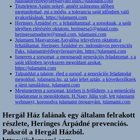
julamamivédjegyöreganyám https://julamami.com
Tiszteletem Apám neked, amiért számomra időben
megtanítottad, mi a módja, a tolerancia saját időmben való
gyakorlásának. https://julamami.com
Heringes Árpádné ev. a feltaláltammal, a sorsoknak, a saját
idejében eléréséért oktatom. heringesa1@gmail.com,
heringesarpadneje@gmail.com, julamami.com
Julamami Magyarosan Agyalósa jelnyelven oktatom a
feltaláltamat. Heringes Árpádné ev. tudományos prevenciós
Paks. julamamivédjegyöreganyám. https://julamami.com
Ismerem a sorsomat, a megmaradt generációs feladatomat, s a
saját időmben igyekszem megoldani azokat.
https://julamami.com
Talpaiddal a talajon, éled a sorsod, a generációs feladatodat
megoldod, julamami.hu, az talaj lehet aztán, a következőknek
a járni tanuláshoz. julamami.com
Megismertem a sorsomat, közben is fejlődtem, s a generációs
feladatomat is megoldottam. H.Nagy Júlia volt, lett julamami
webnagyi, korosodva julamami öreganyám. julamami.com
Hergál Ház falának egy általam felrakott
részlete, Heringes Árpádné prevenciós.
Paksról a Hergál Házból.