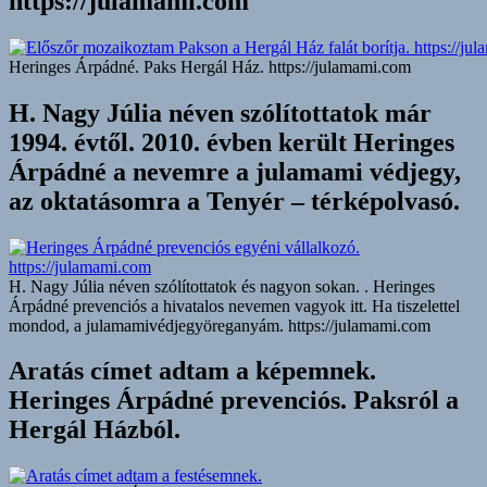
https://julamami.com
Heringes Árpádné. Paks Hergál Ház. https://julamami.com
H. Nagy Júlia néven szólítottatok már
1994. évtől. 2010. évben került Heringes
Árpádné a nevemre a julamami védjegy,
az oktatásomra a Tenyér – térképolvasó.
H. Nagy Júlia néven szólítottatok és nagyon sokan. . Heringes
Árpádné prevenciós a hivatalos nevemen vagyok itt. Ha tiszelettel
mondod, a julamamivédjegyöreganyám. https://julamami.com
Aratás címet adtam a képemnek.
Heringes Árpádné prevenciós. Paksról a
Hergál Házból.