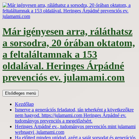
Kilépés
a
tartalomba
Már igényesen arra, ráláthatsz
a sorsodra, 20 órában oktatom,
a feltaláltamnak a 153
oldalával. Heringes Árpádné
prevenciós ev. julamami.com
Keresés
Elsődleges menü
Kezdőlap
Ismerve a generációs feladatod, tán teherként a következőkre
nem hagyod. https://julamami.com Heringes Árpádné ev.
tudományos prevenciós a megelőzésért.
Heringes Árpádné ev., tudományos prevenciós mint julamami
webnagyi ,julamami.com
Ha előtted minden utódod, azért a saját sorsodat és generációs