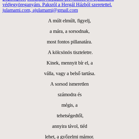
védjegyöreganyám. Paksról a Hergál Házból szeretettel.
julamami.com, ajulamami@gmail.com
A múlt elmúlt, figyelj,
a mára, a sorsodnak,
most fontos pillanatára.
A kölcsönös tiszteletre.
Kinek, mennyit bír el, a
válla, vagy a belső tartása.
A sorsod ismeretlen
számodra és
mégis, a
tehetségedtől,
annyira távol, tiéd
lehet, a győzelmi mámor.