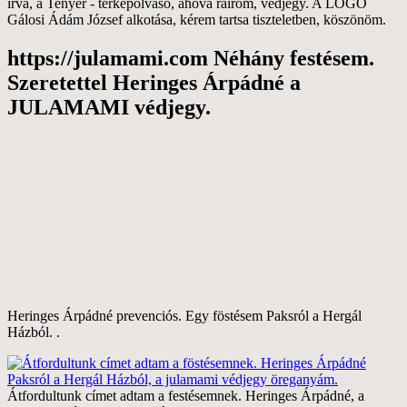
írva, a Tenyér - térképolvasó, ahova ráírom, védjegy. A LOGO
Gálosi Ádám József alkotása, kérem tartsa tiszteletben, köszönöm.
https://julamami.com Néhány festésem.
Szeretettel Heringes Árpádné a
JULAMAMI védjegy.
Heringes Árpádné prevenciós. Egy föstésem Paksról a Hergál
Házból. .
Átfordultunk címet adtam a festésemnek. Heringes Árpádné, a