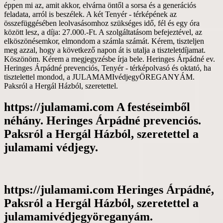
nem
éppen mi az, amit akkor, elvárna öntől a sorsa és a generációs
hagyod.
feladata, arról is beszélek. A két Tenyér - térképének az
összefüggésében leolvasásomhoz szükséges idő, fél és egy óra
között lesz, a díja: 27.000.-Ft. A szolgáltatásom befejeztével, az
elköszönésemkor, elmondom a számla számát. Kérem, tiszteljen
meg azzal, hogy a következő napon át is utalja a tiszteletdíjamat.
Köszönöm. Kérem a megjegyzésbe írja bele. Heringes Árpádné ev.
Heringes Árpádné prevenciós, Tenyér - térképolvasó és oktató, ha
tisztelettel mondod, a JULAMAMIvédjegyÖREGANYÁM.
Paksról a Hergál Házból, szeretettel.
https://julamami.com A festéseimből
néhány. Heringes Árpádné prevenciós.
Paksról a Hergál Házból, szeretettel a
julamami védjegy.
https://julamami.com Heringes Árpádné,
Paksról a Hergál Házból, szeretettel a
julamamivédjegyöreganyám.