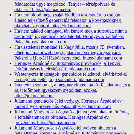
feladatodat ugye megoldod. Tenyér – térképolvasó és
oktatása. https://julamami.com
Ha nem oldod meg a saját idődben a sorsodért, a csupán
általad teljesíthető generációs feladatot, a következőknek
okozhat az gondot. https://julamami.com
Ha nem találod önmagad, tán ismerd meg a sorsodat, mint a
szerinted jó, generációs feladatodat. Heringes Árpádné ev.
Paks. https://julamami. com
Ha tisztelettel mondtad H.Nagy Júlia, most a 75. évemben,
lehet, julamami webnagyi, julamami védjegyöreganyám.
Paksról a Hergál Házból szeretettel. https://julamami.com
Heringes Árpádné ev. tudományos prevenciós, a Tenyér-
térképolvasás hitelesítéséért. julamami.com
Webtenyeres ingóságok, generációs feladatod, elvárhatod-e,
ha még nem tettél, a jó sorsodért. julamami.com
Ismerem a sorsomat, a megmaradt generációs feladatomat, s a
saját időmben igyekszem megoldani azokat.
https://julamami.com
Julamami generációs Jelei védjegy. Heringes Árpádné ev.
tudományos prevenciós Paks. https://julamami.com
Julamami Magyarosan Agyalósa jelnyelven, általam történik,
a feltaláltamnak az oktatása. Heringes Árpádné ev.
prevenciós. https://julamami.com
Julamami Magyarosan Agyalósa jelnyelven oktatom a
feltaláltamat. Heringes Árpádné ev. tudományos prevenciós