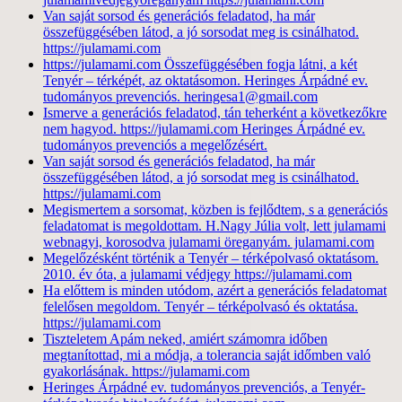
Van saját sorsod és generációs feladatod, ha már
összefüggésében látod, a jó sorsodat meg is csinálhatod.
https://julamami.com
https://julamami.com Összefüggésében fogja látni, a két
Tenyér – térképét, az oktatásomon. Heringes Árpádné ev.
tudományos prevenciós. heringesa1@gmail.com
Ismerve a generációs feladatod, tán teherként a következőkre
nem hagyod. https://julamami.com Heringes Árpádné ev.
tudományos prevenciós a megelőzésért.
Van saját sorsod és generációs feladatod, ha már
összefüggésében látod, a jó sorsodat meg is csinálhatod.
https://julamami.com
Megismertem a sorsomat, közben is fejlődtem, s a generációs
feladatomat is megoldottam. H.Nagy Júlia volt, lett julamami
webnagyi, korosodva julamami öreganyám. julamami.com
Megelőzésként történik a Tenyér – térképolvasó oktatásom.
2010. év óta, a julamami védjegy https://julamami.com
Ha előttem is minden utódom, azért a generációs feladatomat
felelősen megoldom. Tenyér – térképolvasó és oktatása.
https://julamami.com
Tiszteletem Apám neked, amiért számomra időben
megtanítottad, mi a módja, a tolerancia saját időmben való
gyakorlásának. https://julamami.com
Heringes Árpádné ev. tudományos prevenciós, a Tenyér-