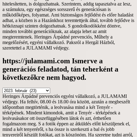
https://julamami.com Ismerve a
generációs feladatod, tán teherként a
következőkre nem hagyod.
https://julamami.com
Ismerve
Heringes Árpádné prevenciós egyéni vállalkozó, a JULAMAMI
a
védjegy. Ha felhív, 08.00 és 18.00 óra között, azután a megbeszélt
generációs
időpontban megtörténik, a leolvasása mind a két Tenyér -
feladatod,
térképének. Mindent kimondok, amit a Tenyér - térképének a
tán
leolvasásakor ott összefüggésében látok és azt, érthetően
teherként
fogalmazom meg. S a fotók éppen az átküldés előtt készüljenek el,
a
mind a két tenyeréről, s ha össze is szerkeszti a bal és jobb
következőkre
tenyereiről készült fotókat, azt is köszönöm. Ha szeretne tudni arról,