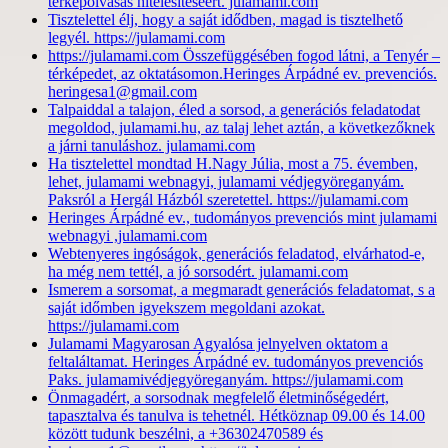
térképolvasás hitelesítéséért. julamami.com
Tisztelettel élj, hogy a saját idődben, magad is tisztelhető
legyél. https://julamami.com
https://julamami.com Összefüggésében fogod látni, a Tenyér –
térképedet, az oktatásomon.Heringes Árpádné ev. prevenciós.
heringesa1@gmail.com
Talpaiddal a talajon, éled a sorsod, a generációs feladatodat
megoldod, julamami.hu, az talaj lehet aztán, a következőknek
a járni tanuláshoz. julamami.com
Ha tisztelettel mondtad H.Nagy Júlia, most a 75. évemben,
lehet, julamami webnagyi, julamami védjegyöreganyám.
Paksról a Hergál Házból szeretettel. https://julamami.com
Heringes Árpádné ev., tudományos prevenciós mint julamami
webnagyi ,julamami.com
Webtenyeres ingóságok, generációs feladatod, elvárhatod-e,
ha még nem tettél, a jó sorsodért. julamami.com
Ismerem a sorsomat, a megmaradt generációs feladatomat, s a
saját időmben igyekszem megoldani azokat.
https://julamami.com
Julamami Magyarosan Agyalósa jelnyelven oktatom a
feltaláltamat. Heringes Árpádné ev. tudományos prevenciós
Paks. julamamivédjegyöreganyám. https://julamami.com
Önmagadért, a sorsodnak megfelelő életminőségedért,
tapasztalva és tanulva is tehetnél. Hétköznap 09.00 és 14.00
között tudunk beszélni, a +36302470589 és