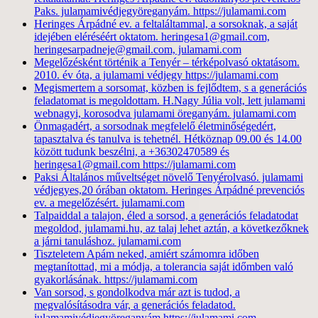
Paks. julamamivédjegyöreganyám. https://julamami.com
Heringes Árpádné ev. a feltaláltammal, a sorsoknak, a saját
idejében eléréséért oktatom. heringesa1@gmail.com,
heringesarpadneje@gmail.com, julamami.com
Megelőzésként történik a Tenyér – térképolvasó oktatásom.
2010. év óta, a julamami védjegy https://julamami.com
Megismertem a sorsomat, közben is fejlődtem, s a generációs
feladatomat is megoldottam. H.Nagy Júlia volt, lett julamami
webnagyi, korosodva julamami öreganyám. julamami.com
Önmagadért, a sorsodnak megfelelő életminőségedért,
tapasztalva és tanulva is tehetnél. Hétköznap 09.00 és 14.00
között tudunk beszélni, a +36302470589 és
heringesa1@gmail.com https://julamami.com
Paksi Általános műveltséget növelő Tenyérolvasó. julamami
védjegyes,20 órában oktatom. Heringes Árpádné prevenciós
ev. a megelőzésért. julamami.com
Talpaiddal a talajon, éled a sorsod, a generációs feladatodat
megoldod, julamami.hu, az talaj lehet aztán, a következőknek
a járni tanuláshoz. julamami.com
Tiszteletem Apám neked, amiért számomra időben
megtanítottad, mi a módja, a tolerancia saját időmben való
gyakorlásának. https://julamami.com
Van sorsod, s gondolkodva már azt is tudod, a
megvalósításodra vár, a generációs feladatod.
julamamivédjegyöreganyám https://julamami.com