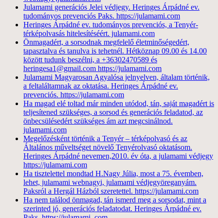
Julamami generációs Jelei védjegy. Heringes Árpádné ev.
tudományos prevenciós Paks. https://julamami.com
Heringes Árpádné ev. tudományos prevenciós, a Tenyér-
térképolvasás hitelesítéséért. julamami.com
Önmagadért, a sorsodnak megfelelő életminőségedért,
tapasztalva és tanulva is tehetnél. Hétköznap 09.00 és 14.00
között tudunk beszélni, a +36302470589 és
heringesa1@gmail.com https://julamami.com
Julamami Magyarosan Agyalósa jelnyelven, általam történik,
a feltaláltamnak az oktatása. Heringes Árpádné ev.
prevenciós. https://julamami.com
Ha magad elé toltad már minden utódod, tán, saját magadért is
teljesítened szükséges, a sorsod és generációs feladatod, az
önbecsülésedért szükséges ám azt megcsinálnod.
julamami.com
Megelőzésként történik a Tenyér – térképolvasó és az
Általános műveltséget növelő Tenyérolvasó oktatásom.
Heringes Árpádné nevemen,2010. év óta, a julamami védjegy
https://julamami.com
Ha tisztelettel mondtad H.Nagy Júlia, most a 75. évemben,
lehet, julamami webnagyi, julamami védjegyöreganyám.
Paksról a Hergál Házból szeretettel. https://julamami.com
Ha nem találod önmagad, tán ismerd meg a sorsodat, mint a
szerinted jó, generációs feladatodat. Heringes Árpádné ev.
Paks. https://julamami. com