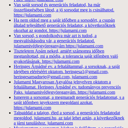
Van saját sorsod és generációs feladatod, ha már
összefüggésében látod, a jó sorsodat meg is csinálhatod.
https://julamami.com
Ha nem oldod meg a saját idődben a sorsodért, a csupán
általad teljesíthető generációs feladatot, a következőknek
okozhat az gondot. https://julamami.com
Van sorsod, s gondolkodva már azt is tudod, a
megvalósításodra vár, a generációs feladatod.
julamamivédjegyöreganyám https://julamami.com
Tiszteletem Apám neked, amiért számomra időben
megtanítottad, mi a módja, a tolerancia saját időmben való
gyakorlásának. https://julamami.com
Heringes Árpádné ev. a feltaláltammal, a sorsoknak, a saját
idejében eléréséért oktatom. heringesa1@gmail.com,
heringesarpadneje@gmail.com, julamami.com
Julamami Magyarosan Agyalósa jelnyelven oktatom a
feltaláltamat. Heringes Árpádné ev. tudományos prevenciós
Paks. julamamivédjegyöreganyám. https://julamami.com
Ismerem a sorsomat, a megmaradt generációs feladatomat, s a
saját időmben igyekszem megoldani azokat.
https://julamami.com
Talpaiddal a talajon, éled a sorsod, a generációs feladatodat
megoldod, julamami.hu, az talaj lehet aztán, a következőknek
a járni tanuláshoz. julamami.com