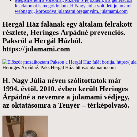
Megismertem a sorsomat, közben is fejlődtem, s a generációs
feladatomat is megoldottam. H.Nagy Júlia volt, lett julamami
webnagyi, korosodva julamami öreganyám. julamami.com
Hergál Ház falának egy általam felrakott
részlete, Heringes Árpádné prevenciós.
Paksról a Hergál Házból.
https://julamami.com
Heringes Árpádné. Paks Hergál Ház. https://julamami.com
H. Nagy Júlia néven szólítottatok már
1994. évtől. 2010. évben került Heringes
Árpádné a nevemre a julamami védjegy,
az oktatásomra a Tenyér – térképolvasó.