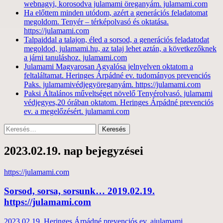
webnagyi, korosodva julamami öreganyám. julamami.com
Ha előttem minden utódom, azért a generációs feladatomat
megoldom. Tenyér – térképolvasó és oktatása.
https://julamami.com
Talpaiddal a talajon, éled a sorsod, a generációs feladatodat
megoldod, julamami.hu, az talaj lehet aztán, a következőknek
a járni tanuláshoz. julamami.com
Julamami Magyarosan Agyalósa jelnyelven oktatom a
feltaláltamat. Heringes Árpádné ev. tudományos prevenciós
Paks. julamamivédjegyöreganyám. https://julamami.com
Paksi Általános műveltséget növelő Tenyérolvasó. julamami
védjegyes,20 órában oktatom. Heringes Árpádné prevenciós
ev. a megelőzésért. julamami.com
Keresés:
2023.02.19. nap bejegyzései
https://julamami.com
Sorsod, sorsa, sorsunk… 2019.02.19.
https://julamami.com
2023.02.19.
Heringes Árpádné prevenciós ev. ajulamami