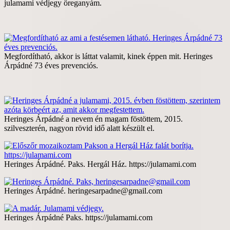
julamami védjegy öreganyám.
Megfordítható, akkor is láttat valamit, kinek éppen mit. Heringes
Árpádné 73 éves prevenciós.
Heringes Árpádné a nevem én magam föstöttem, 2015.
szilveszterén, nagyon rövid idő alatt készült el.
Heringes Árpádné. Paks. Hergál Ház. https://julamami.com
Heringes Árpádné. heringesarpadne@gmail.com
Heringes Árpádné Paks. https://julamami.com