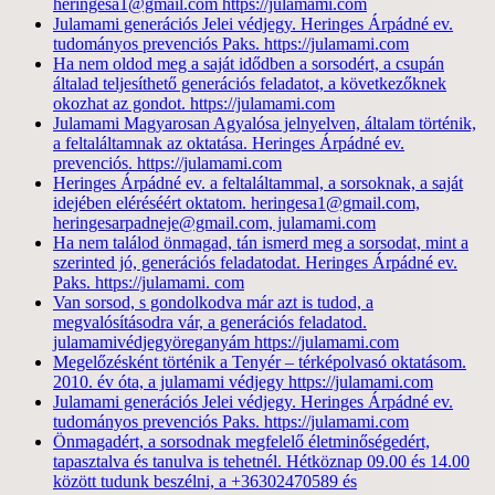
heringesa1@gmail.com https://julamami.com
Julamami generációs Jelei védjegy. Heringes Árpádné ev.
tudományos prevenciós Paks. https://julamami.com
Ha nem oldod meg a saját idődben a sorsodért, a csupán
általad teljesíthető generációs feladatot, a következőknek
okozhat az gondot. https://julamami.com
Julamami Magyarosan Agyalósa jelnyelven, általam történik,
a feltaláltamnak az oktatása. Heringes Árpádné ev.
prevenciós. https://julamami.com
Heringes Árpádné ev. a feltaláltammal, a sorsoknak, a saját
idejében eléréséért oktatom. heringesa1@gmail.com,
heringesarpadneje@gmail.com, julamami.com
Ha nem találod önmagad, tán ismerd meg a sorsodat, mint a
szerinted jó, generációs feladatodat. Heringes Árpádné ev.
Paks. https://julamami. com
Van sorsod, s gondolkodva már azt is tudod, a
megvalósításodra vár, a generációs feladatod.
julamamivédjegyöreganyám https://julamami.com
Megelőzésként történik a Tenyér – térképolvasó oktatásom.
2010. év óta, a julamami védjegy https://julamami.com
Julamami generációs Jelei védjegy. Heringes Árpádné ev.
tudományos prevenciós Paks. https://julamami.com
Önmagadért, a sorsodnak megfelelő életminőségedért,
tapasztalva és tanulva is tehetnél. Hétköznap 09.00 és 14.00
között tudunk beszélni, a +36302470589 és