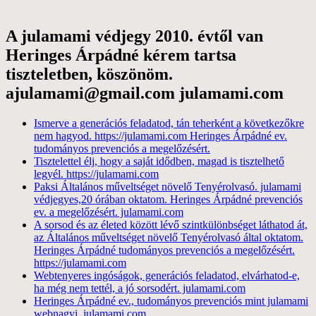
A julamami védjegy 2010. évtől van
Heringes Árpádné kérem tartsa
tiszteletben, köszönöm.
ajulamami@gmail.com julamami.com
Ismerve a generációs feladatod, tán teherként a következőkre
nem hagyod. https://julamami.com Heringes Árpádné ev.
tudományos prevenciós a megelőzésért.
Tisztelettel élj, hogy a saját idődben, magad is tisztelhető
legyél. https://julamami.com
Paksi Általános műveltséget növelő Tenyérolvasó. julamami
védjegyes,20 órában oktatom. Heringes Árpádné prevenciós
ev. a megelőzésért. julamami.com
A sorsod és az életed között lévő szintkülönbséget láthatod át,
az Általános műveltséget növelő Tenyérolvasó által oktatom.
Heringes Árpádné tudományos prevenciós a megelőzésért.
https://julamami.com
Webtenyeres ingóságok, generációs feladatod, elvárhatod-e,
ha még nem tettél, a jó sorsodért. julamami.com
Heringes Árpádné ev., tudományos prevenciós mint julamami
webnagyi ,julamami.com