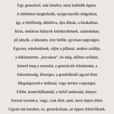
Egy generáció, már letudva, most kallódik éppen.
A többieket megterhelik, nyögvenyelős dolgokkal,
így, a felelősség, áthárítva, újra állnak, a kirakatban.
Jézus, mekkora hiányok keletkezhetnek, számolatlan,
jól játszik, a látszatos, lesz belőle, gyorsan nagyságos.
Egyszer, mindenkinek, eljön a pillanat, amikor szólítja,
a lelkiismerete, „bocsánat”, én még, időben szóltam.
Ismerd meg a sorsodat, a generációs feladatodat, a
fokozatosság, lényeges, a gondolkodó agyad dönt.
Megalapozod-e tudással, vagy üresen csapongsz.
Előtte, kontrollálhatnád, a belső tartásodat, hinnye.
Sorsod szerinti-e, vagy, csak éled, amit, most éppen lehet.
Ugyan mit üzenhet, ez, generációsan, az éppen felnövőknek.