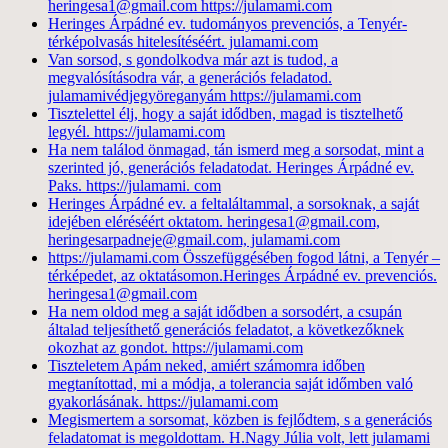
heringesa1@gmail.com https://julamami.com
Heringes Árpádné ev. tudományos prevenciós, a Tenyér-
térképolvasás hitelesítéséért. julamami.com
Van sorsod, s gondolkodva már azt is tudod, a
megvalósításodra vár, a generációs feladatod.
julamamivédjegyöreganyám https://julamami.com
Tisztelettel élj, hogy a saját idődben, magad is tisztelhető
legyél. https://julamami.com
Ha nem találod önmagad, tán ismerd meg a sorsodat, mint a
szerinted jó, generációs feladatodat. Heringes Árpádné ev.
Paks. https://julamami. com
Heringes Árpádné ev. a feltaláltammal, a sorsoknak, a saját
idejében eléréséért oktatom. heringesa1@gmail.com,
heringesarpadneje@gmail.com, julamami.com
https://julamami.com Összefüggésében fogod látni, a Tenyér –
térképedet, az oktatásomon.Heringes Árpádné ev. prevenciós.
heringesa1@gmail.com
Ha nem oldod meg a saját idődben a sorsodért, a csupán
általad teljesíthető generációs feladatot, a következőknek
okozhat az gondot. https://julamami.com
Tiszteletem Apám neked, amiért számomra időben
megtanítottad, mi a módja, a tolerancia saját időmben való
gyakorlásának. https://julamami.com
Megismertem a sorsomat, közben is fejlődtem, s a generációs
feladatomat is megoldottam. H.Nagy Júlia volt, lett julamami