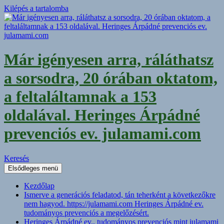
Kilépés a tartalomba
Már igényesen arra, ráláthatsz
a sorsodra, 20 órában oktatom,
a feltaláltamnak a 153
oldalával. Heringes Árpádné
prevenciós ev. julamami.com
Keresés
Elsődleges menü
Kezdőlap
Ismerve a generációs feladatod, tán teherként a következőkre
nem hagyod. https://julamami.com Heringes Árpádné ev.
tudományos prevenciós a megelőzésért.
Heringes Árpádné ev., tudományos prevenciós mint julamami