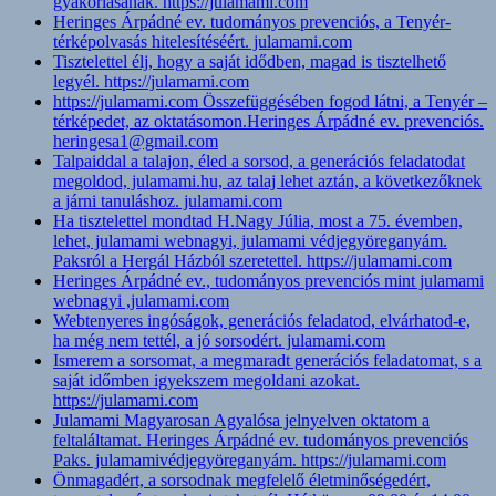
gyakorlásának. https://julamami.com
Heringes Árpádné ev. tudományos prevenciós, a Tenyér-
térképolvasás hitelesítéséért. julamami.com
Tisztelettel élj, hogy a saját idődben, magad is tisztelhető
legyél. https://julamami.com
https://julamami.com Összefüggésében fogod látni, a Tenyér –
térképedet, az oktatásomon.Heringes Árpádné ev. prevenciós.
heringesa1@gmail.com
Talpaiddal a talajon, éled a sorsod, a generációs feladatodat
megoldod, julamami.hu, az talaj lehet aztán, a következőknek
a járni tanuláshoz. julamami.com
Ha tisztelettel mondtad H.Nagy Júlia, most a 75. évemben,
lehet, julamami webnagyi, julamami védjegyöreganyám.
Paksról a Hergál Házból szeretettel. https://julamami.com
Heringes Árpádné ev., tudományos prevenciós mint julamami
webnagyi ,julamami.com
Webtenyeres ingóságok, generációs feladatod, elvárhatod-e,
ha még nem tettél, a jó sorsodért. julamami.com
Ismerem a sorsomat, a megmaradt generációs feladatomat, s a
saját időmben igyekszem megoldani azokat.
https://julamami.com
Julamami Magyarosan Agyalósa jelnyelven oktatom a
feltaláltamat. Heringes Árpádné ev. tudományos prevenciós
Paks. julamamivédjegyöreganyám. https://julamami.com
Önmagadért, a sorsodnak megfelelő életminőségedért,