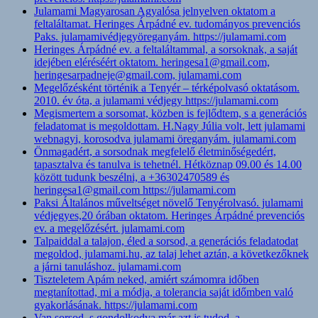
Julamami Magyarosan Agyalósa jelnyelven oktatom a
feltaláltamat. Heringes Árpádné ev. tudományos prevenciós
Paks. julamamivédjegyöreganyám. https://julamami.com
Heringes Árpádné ev. a feltaláltammal, a sorsoknak, a saját
idejében eléréséért oktatom. heringesa1@gmail.com,
heringesarpadneje@gmail.com, julamami.com
Megelőzésként történik a Tenyér – térképolvasó oktatásom.
2010. év óta, a julamami védjegy https://julamami.com
Megismertem a sorsomat, közben is fejlődtem, s a generációs
feladatomat is megoldottam. H.Nagy Júlia volt, lett julamami
webnagyi, korosodva julamami öreganyám. julamami.com
Önmagadért, a sorsodnak megfelelő életminőségedért,
tapasztalva és tanulva is tehetnél. Hétköznap 09.00 és 14.00
között tudunk beszélni, a +36302470589 és
heringesa1@gmail.com https://julamami.com
Paksi Általános műveltséget növelő Tenyérolvasó. julamami
védjegyes,20 órában oktatom. Heringes Árpádné prevenciós
ev. a megelőzésért. julamami.com
Talpaiddal a talajon, éled a sorsod, a generációs feladatodat
megoldod, julamami.hu, az talaj lehet aztán, a következőknek
a járni tanuláshoz. julamami.com
Tiszteletem Apám neked, amiért számomra időben
megtanítottad, mi a módja, a tolerancia saját időmben való
gyakorlásának. https://julamami.com
Van sorsod, s gondolkodva már azt is tudod, a