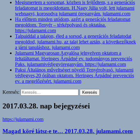
Megismertem a sorsomat, közben is fejlődtem, s a generációs
feladatomat is megoldottam. H.Nagy Júlia volt, lett julamami
webnagyi, korosodva julamami öreganyám. julamami.com
Ha előttem minden utódom, azért a generációs feladatomat
megoldom. Tenyér – térképolvasó és oktatása.
https://julamami.com
Talpaiddal a talajon, éled a sorsod, a generációs feladatodat
megoldod, julamami.hu, az talaj lehet aztán, a következőknek
a járni tanuláshoz. julamami.com
Julamami Magyarosan Agyalósa jelnyelven oktatom a
feltaláltamat. Heringes Árpádné ev. tudományos prevenciós
Paks. julamamivédjegyöreganyám. https://julamami.com
Paksi Általános műveltséget növelő Tenyérolvasó. julamami
védjegyes,20 órában oktatom. Heringes Árpádné prevenciós
ev. a megelőzésért. julamami.com
Keresés:
2017.03.28. nap bejegyzései
https://julamami.com
Magad köré látsz-e te… 2017.03.28. julamami.com