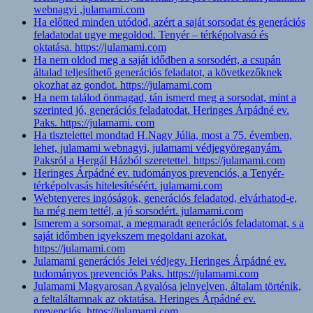
webnagyi ,julamami.com
Ha előtted minden utódod, azért a saját sorsodat és generációs
feladatodat ugye megoldod. Tenyér – térképolvasó és
oktatása. https://julamami.com
Ha nem oldod meg a saját idődben a sorsodért, a csupán
általad teljesíthető generációs feladatot, a következőknek
okozhat az gondot. https://julamami.com
Ha nem találod önmagad, tán ismerd meg a sorsodat, mint a
szerinted jó, generációs feladatodat. Heringes Árpádné ev.
Paks. https://julamami. com
Ha tisztelettel mondtad H.Nagy Júlia, most a 75. évemben,
lehet, julamami webnagyi, julamami védjegyöreganyám.
Paksról a Hergál Házból szeretettel. https://julamami.com
Heringes Árpádné ev. tudományos prevenciós, a Tenyér-
térképolvasás hitelesítéséért. julamami.com
Webtenyeres ingóságok, generációs feladatod, elvárhatod-e,
ha még nem tettél, a jó sorsodért. julamami.com
Ismerem a sorsomat, a megmaradt generációs feladatomat, s a
saját időmben igyekszem megoldani azokat.
https://julamami.com
Julamami generációs Jelei védjegy. Heringes Árpádné ev.
tudományos prevenciós Paks. https://julamami.com
Julamami Magyarosan Agyalósa jelnyelven, általam történik,
a feltaláltamnak az oktatása. Heringes Árpádné ev.
prevenciós. https://julamami.com