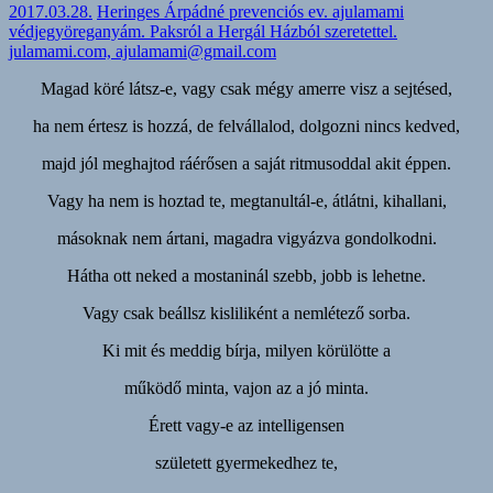
2017.03.28.
Heringes Árpádné prevenciós ev. ajulamami
védjegyöreganyám. Paksról a Hergál Házból szeretettel.
julamami.com, ajulamami@gmail.com
Magad köré látsz-e, vagy csak mégy amerre visz a sejtésed,
ha nem értesz is hozzá, de felvállalod, dolgozni nincs kedved,
majd jól meghajtod ráérősen a saját ritmusoddal akit éppen.
Vagy ha nem is hoztad te, megtanultál-e, átlátni, kihallani,
másoknak nem ártani, magadra vigyázva gondolkodni.
Hátha ott neked a mostaninál szebb, jobb is lehetne.
Vagy csak beállsz kisliliként a nemlétező sorba.
Ki mit és meddig bírja, milyen körülötte a
működő minta, vajon az a jó minta.
Érett vagy-e az intelligensen
született gyermekedhez te,