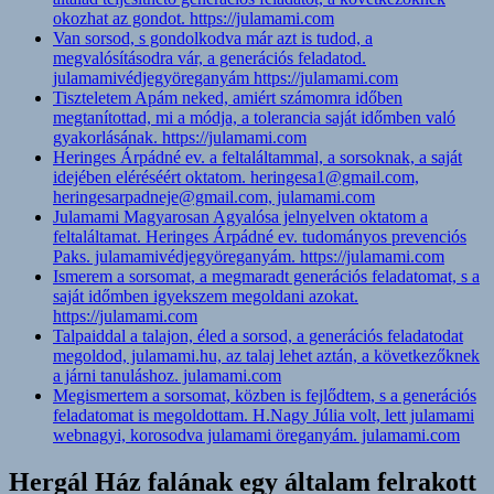
okozhat az gondot. https://julamami.com
Van sorsod, s gondolkodva már azt is tudod, a
megvalósításodra vár, a generációs feladatod.
julamamivédjegyöreganyám https://julamami.com
Tiszteletem Apám neked, amiért számomra időben
megtanítottad, mi a módja, a tolerancia saját időmben való
gyakorlásának. https://julamami.com
Heringes Árpádné ev. a feltaláltammal, a sorsoknak, a saját
idejében eléréséért oktatom. heringesa1@gmail.com,
heringesarpadneje@gmail.com, julamami.com
Julamami Magyarosan Agyalósa jelnyelven oktatom a
feltaláltamat. Heringes Árpádné ev. tudományos prevenciós
Paks. julamamivédjegyöreganyám. https://julamami.com
Ismerem a sorsomat, a megmaradt generációs feladatomat, s a
saját időmben igyekszem megoldani azokat.
https://julamami.com
Talpaiddal a talajon, éled a sorsod, a generációs feladatodat
megoldod, julamami.hu, az talaj lehet aztán, a következőknek
a járni tanuláshoz. julamami.com
Megismertem a sorsomat, közben is fejlődtem, s a generációs
feladatomat is megoldottam. H.Nagy Júlia volt, lett julamami
webnagyi, korosodva julamami öreganyám. julamami.com
Hergál Ház falának egy általam felrakott