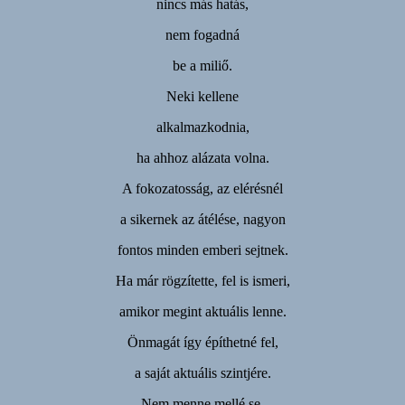
nincs más hatás,
nem fogadná
be a miliő.
Neki kellene
alkalmazkodnia,
ha ahhoz alázata volna.
A fokozatosság, az elérésnél
a sikernek az átélése, nagyon
fontos minden emberi sejtnek.
Ha már rögzítette, fel is ismeri,
amikor megint aktuális lenne.
Önmagát így építhetné fel,
a saját aktuális szintjére.
Nem menne mellé se,