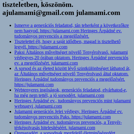
tiszteletben, köszönöm.
ajulamami@gmail.com julamami.com
Ismerve a generációs feladatod, tán teherként a következőkre
nem hagyod. https://julamami.com Heringes Árpádné ev.
tudományos prevenciós a megelőzésért.
Tisztelettel élj, hogy a saját idődben, magad is tisztelhető
legyél. https://julamami.com
Paksi Általános műveltséget növelő Tenyérolvasó. julamami
védjegyes,20 órában oktatom. Heringes Árpádné prevenciós
ev. a megelőzésért. julamami.com
A sorsod és az életed között lévő szintkülönbséget láthatod át,
az Általános műveltséget növelő Tenyérolvasó által oktatom.
Heringes Árpádné tudományos prevenciós a megelőzésért.
https://julamami.com
Webtenyeres ingóságok, generációs feladatod, elvárhatod-e,
ha még nem tettél, a jó sorsodért. julamami.com
Heringes Árpádné ev., tudományos prevenciós mint julamami
webnagyi ,julamami.com
Julamami generációs Jelei védjegy. Heringes Árpádné ev.
tudományos prevenciós Paks. https://julamami.com
Heringes Árpádné ev. tudományos prevenciós, a Tenyér-
térképolvasás hitelesítéséért. julamami.com
Önmagadért, a sorsodnak megfelelő életminőségedért,