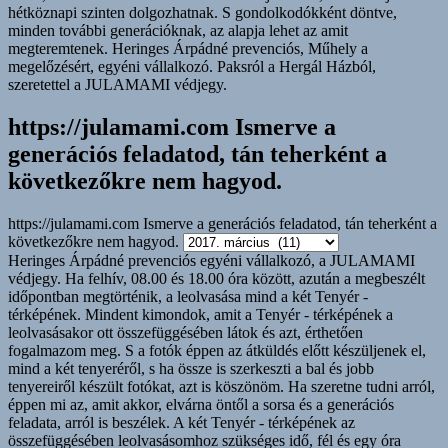
https://julamami.com Ismerve a
generációs feladatod, tán teherként a
következőkre nem hagyod.
https://julamami.com Ismerve a generációs feladatod, tán teherként a
következőkre nem hagyod.
Heringes Árpádné prevenciós egyéni vállalkozó, a JULAMAMI
védjegy. Ha felhív, 08.00 és 18.00 óra között, azután a megbeszélt
időpontban megtörténik, a leolvasása mind a két Tenyér -
térképének. Mindent kimondok, amit a Tenyér - térképének a
leolvasásakor ott összefüggésében látok és azt, érthetően
fogalmazom meg. S a fotók éppen az átküldés előtt készüljenek el,
mind a két tenyeréről, s ha össze is szerkeszti a bal és jobb
tenyereiről készült fotókat, azt is köszönöm. Ha szeretne tudni arról,
éppen mi az, amit akkor, elvárna öntől a sorsa és a generációs
feladata, arról is beszélek. A két Tenyér - térképének az
összefüggésében leolvasásomhoz szükséges idő, fél és egy óra