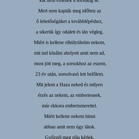
kik nem érhettek a sorsukig se.
Mert nem kapták meg időben az
ő lehetőségüket a továbblépéshez,
a sikerük így odalett és tán végleg.
Miért is kellene elhülyülnöm nekem,
mit tud kínálni ahelyett amit nem ad,
most jött meg, a sorsokhoz az eszem,
23 év után, sorsolvasó lett belőlem.
Mit jelent a Haza neked és milyen
érzés az nekem, az emberiesnek,
már ekkora emberismerettel.
Miért kellene nekem hinni
abban amit nem úgy látok.
Győzzél meg róla kérlek,