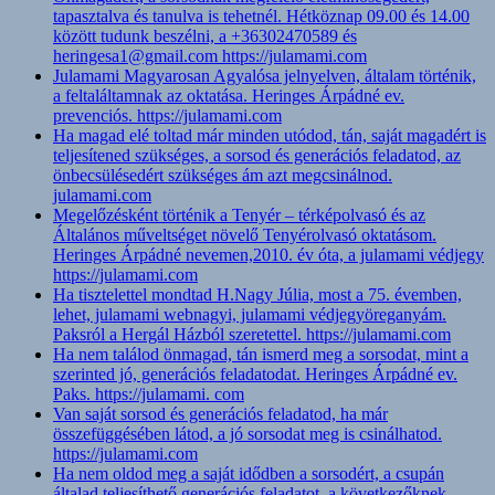
tapasztalva és tanulva is tehetnél. Hétköznap 09.00 és 14.00
között tudunk beszélni, a +36302470589 és
heringesa1@gmail.com https://julamami.com
Julamami Magyarosan Agyalósa jelnyelven, általam történik,
a feltaláltamnak az oktatása. Heringes Árpádné ev.
prevenciós. https://julamami.com
Ha magad elé toltad már minden utódod, tán, saját magadért is
teljesítened szükséges, a sorsod és generációs feladatod, az
önbecsülésedért szükséges ám azt megcsinálnod.
julamami.com
Megelőzésként történik a Tenyér – térképolvasó és az
Általános műveltséget növelő Tenyérolvasó oktatásom.
Heringes Árpádné nevemen,2010. év óta, a julamami védjegy
https://julamami.com
Ha tisztelettel mondtad H.Nagy Júlia, most a 75. évemben,
lehet, julamami webnagyi, julamami védjegyöreganyám.
Paksról a Hergál Házból szeretettel. https://julamami.com
Ha nem találod önmagad, tán ismerd meg a sorsodat, mint a
szerinted jó, generációs feladatodat. Heringes Árpádné ev.
Paks. https://julamami. com
Van saját sorsod és generációs feladatod, ha már
összefüggésében látod, a jó sorsodat meg is csinálhatod.
https://julamami.com
Ha nem oldod meg a saját idődben a sorsodért, a csupán
általad teljesíthető generációs feladatot, a következőknek