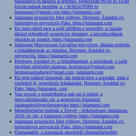
tapasztalva és tanulva is tehetnél. Hétköznap 09.00 és 14.00
között tudunk beszélni, a +36302470589 és
heringesa1@gmail.com https://julamami.com
Julamami generációs Jelei védjegy. Heringes Árpádné ev.
tudományos prevenciós Paks. https://julamami.com
Ha nem oldod meg a saját idődben a sorsodért, a csupán
általad teljesíthető generációs feladatot, a következőknek
okozhat az gondot. https://julamami.com
Julamami Magyarosan Agyalósa jelnyelven, általam történik,
a feltaláltamnak az oktatása. Heringes Árpádné ev.
prevenciós. https://julamami.com
Heringes Árpádné ev. a feltaláltammal, a sorsoknak, a saját
idejében eléréséért oktatom. heringesa1@gmail.com,
heringesarpadneje@gmail.com, julamami.com
Ha nem találod önmagad, tán ismerd meg a sorsodat, mint a
szerinted jó, generációs feladatodat. Heringes Árpádné ev.
Paks. https://julamami. com
Van sorsod, s gondolkodva már azt is tudod, a
megvalósításodra vár, a generációs feladatod.
julamamivédjegyöreganyám https://julamami.com
Megelőzésként történik a Tenyér – térképolvasó oktatásom.
2010. év óta, a julamami védjegy https://julamami.com
Julamami generációs Jelei védjegy. Heringes Árpádné ev.
tudományos prevenciós Paks. https://julamami.com
Önmagadért, a sorsodnak megfelelő életminőségedért,