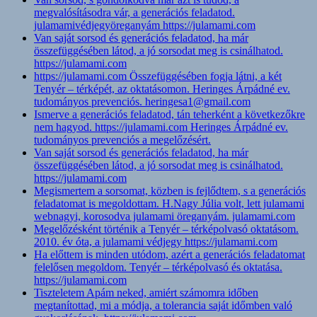
megvalósításodra vár, a generációs feladatod.
julamamivédjegyöreganyám https://julamami.com
Van saját sorsod és generációs feladatod, ha már
összefüggésében látod, a jó sorsodat meg is csinálhatod.
https://julamami.com
https://julamami.com Összefüggésében fogja látni, a két
Tenyér – térképét, az oktatásomon. Heringes Árpádné ev.
tudományos prevenciós. heringesa1@gmail.com
Ismerve a generációs feladatod, tán teherként a következőkre
nem hagyod. https://julamami.com Heringes Árpádné ev.
tudományos prevenciós a megelőzésért.
Van saját sorsod és generációs feladatod, ha már
összefüggésében látod, a jó sorsodat meg is csinálhatod.
https://julamami.com
Megismertem a sorsomat, közben is fejlődtem, s a generációs
feladatomat is megoldottam. H.Nagy Júlia volt, lett julamami
webnagyi, korosodva julamami öreganyám. julamami.com
Megelőzésként történik a Tenyér – térképolvasó oktatásom.
2010. év óta, a julamami védjegy https://julamami.com
Ha előttem is minden utódom, azért a generációs feladatomat
felelősen megoldom. Tenyér – térképolvasó és oktatása.
https://julamami.com
Tiszteletem Apám neked, amiért számomra időben
megtanítottad, mi a módja, a tolerancia saját időmben való