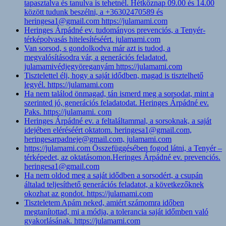
tapasztalva és tanulva is tehetnél. Hétköznap 09.00 és 14.00
között tudunk beszélni, a +36302470589 és
heringesa1@gmail.com https://julamami.com
Heringes Árpádné ev. tudományos prevenciós, a Tenyér-
térképolvasás hitelesítéséért. julamami.com
Van sorsod, s gondolkodva már azt is tudod, a
megvalósításodra vár, a generációs feladatod.
julamamivédjegyöreganyám https://julamami.com
Tisztelettel élj, hogy a saját idődben, magad is tisztelhető
legyél. https://julamami.com
Ha nem találod önmagad, tán ismerd meg a sorsodat, mint a
szerinted jó, generációs feladatodat. Heringes Árpádné ev.
Paks. https://julamami. com
Heringes Árpádné ev. a feltaláltammal, a sorsoknak, a saját
idejében eléréséért oktatom. heringesa1@gmail.com,
heringesarpadneje@gmail.com, julamami.com
https://julamami.com Összefüggésében fogod látni, a Tenyér –
térképedet, az oktatásomon.Heringes Árpádné ev. prevenciós.
heringesa1@gmail.com
Ha nem oldod meg a saját idődben a sorsodért, a csupán
általad teljesíthető generációs feladatot, a következőknek
okozhat az gondot. https://julamami.com
Tiszteletem Apám neked, amiért számomra időben
megtanítottad, mi a módja, a tolerancia saját időmben való
gyakorlásának. https://julamami.com