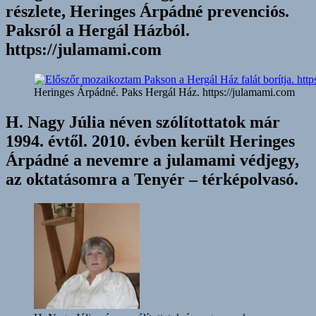
részlete, Heringes Árpádné prevenciós.
Paksról a Hergál Házból.
https://julamami.com
Heringes Árpádné. Paks Hergál Ház. https://julamami.com
H. Nagy Júlia néven szólítottatok már
1994. évtől. 2010. évben került Heringes
Árpádné a nevemre a julamami védjegy,
az oktatásomra a Tenyér – térképolvasó.