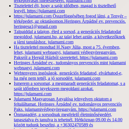
térképolvasás hitelesítéséért. julamami.com
Tisztelettel élj, hogy a saját idődben, magad is tisztelhető
legyél. https://julamami.com
https://julamami.com Összefüggésében fogod látni, a Tenyér –
térképedet, az oktatásomon.Heringes Árpádné ev. prevenciós.
heringesa1@gmail.com
Talpaiddal a talajon, éled a sorsod, a generációs feladatodat
megoldod, julamami.hu, az talaj lehet aztán, a következőknek
a járni tanuláshoz. julamami.com
Ha tisztelettel mondtad H.Nagy Júlia, most a 75. évemben,
lehet, julamami webnagyi, julamami védjegyöreganyám.
Paksról a Hergál Házból szeretettel. https://julamami.com
Heringes Árpádné ev., tudományos prevenciós mint julamami
webnagyi ,julamami.com
Webtenyeres ingóságok, generációs feladatod, elvárhatod-e,
ha még nem tettél, a jó sorsodért. julamami.com
Ismerem a sorsomat, a megmaradt generációs feladatomat, s a
saját időmben igyekszem megoldani azokat.
https://julamami.com
Julamami Magyarosan Agyalósa jelnyelven oktatom a
feltaláltamat. Heringes Árpádné ev. tudományos prevenciós
Paks. julamamivédjegyöreganyám. https://julamami.com
Önmagadért, a sorsodnak megfelelő életminőségedért,
tapasztalva és tanulva is tehetnél. Hétköznap 09.00 és 14.00
között tudunk beszélni, a +36302470589 és