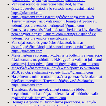
Van saját sorsod és generációs feladatod, ha már
összefüggésében látod, a jó sorsodat meg is csinálhatod.
https://julamami.com
https://julamami.com Összefüggésében fogja látni, a két
Tenyér – térképét, az oktatásomon. Heringes Árpádné ev.
tudományos prevenciós. heringesa1@gmail.com
Ismerve a generációs feladatod, tán teherként a következőkre
nem hagyod. https://julamami.com Heringes Árpádné ev.
tudományos prevenciós a megelőzésért.
Van saját sorsod és generációs feladatod, ha már
összefüggésében látod, a jó sorsodat meg is csinálhatod.
https://julamami.com
Megismertem a sorsomat, közben is fejlődtem, s a generációs
feladatomat is megoldottam. H.Nagy Júlia volt, lett julamami
webnagyi, korosodva julamami öreganyám. julamami.com
Megelőzésként történik a Tenyér – térképolvasó oktatásom.
2010. év óta, a julamami védjegy https://julamami.com
Ha előttem is minden utódom, azért a generációs feladatomat
felelősen megoldom. Tenyér – térképolvasó és oktatása.
https://julamami.com
Tiszteletem Apám neked, amiért számomra időben
megtanítottad, mi a módja, a tolerancia saját időmben való
gyakorlásának. https://julamami.com
Heringes Árpádné ev. tudományos prevenciós, a Tenyér-