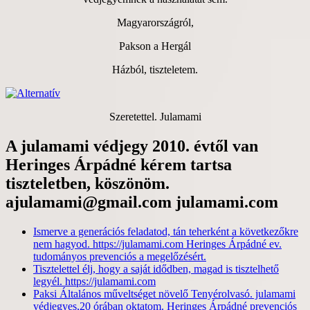
Magyarországról,
Pakson a Hergál
Házból, tiszteletem.
Szeretettel. Julamami
A julamami védjegy 2010. évtől van
Heringes Árpádné kérem tartsa
tiszteletben, köszönöm.
ajulamami@gmail.com julamami.com
Ismerve a generációs feladatod, tán teherként a következőkre
nem hagyod. https://julamami.com Heringes Árpádné ev.
tudományos prevenciós a megelőzésért.
Tisztelettel élj, hogy a saját idődben, magad is tisztelhető
legyél. https://julamami.com
Paksi Általános műveltséget növelő Tenyérolvasó. julamami
védjegyes,20 órában oktatom. Heringes Árpádné prevenciós