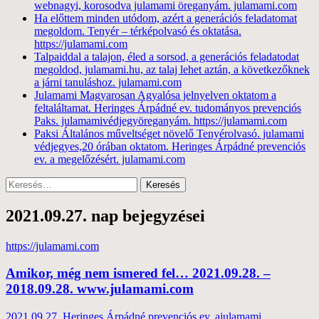
webnagyi, korosodva julamami öreganyám. julamami.com
Ha előttem minden utódom, azért a generációs feladatomat
megoldom. Tenyér – térképolvasó és oktatása.
https://julamami.com
Talpaiddal a talajon, éled a sorsod, a generációs feladatodat
megoldod, julamami.hu, az talaj lehet aztán, a következőknek
a járni tanuláshoz. julamami.com
Julamami Magyarosan Agyalósa jelnyelven oktatom a
feltaláltamat. Heringes Árpádné ev. tudományos prevenciós
Paks. julamamivédjegyöreganyám. https://julamami.com
Paksi Általános műveltséget növelő Tenyérolvasó. julamami
védjegyes,20 órában oktatom. Heringes Árpádné prevenciós
ev. a megelőzésért. julamami.com
Keresés:
2021.09.27. nap bejegyzései
https://julamami.com
Amikor, még nem ismered fel… 2021.09.28. –
2018.09.28. www.julamami.com
2021.09.27.
Heringes Árpádné prevenciós ev. ajulamami