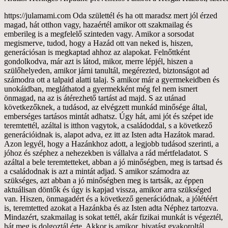
https://julamami.com Oda születtél és ha ott maradsz mert jól érzed magad, hát otthon vagy, hazaértél amikor ott szakmailag és emberileg is a megfelelő szinteden vagy. Amikor a sorsodat megismerve, tudod, hogy a Hazád ott van neked is, hiszen, generációsan is megkaptad ahhoz az alapokat. Felnőttként gondolkodva, már azt is látod, mikor, merre lépjél, hiszen a szülőhelyeden, amikor járni tanultál, megérezted, biztonságot ad számodra ott a talpaid alatti talaj. S amikor már a gyermekeidben és unokáidban, megláthatod a gyermekként még fel nem ismert önmagad, na az is átérezhető tartást ad majd. S az utánad következőknek, a tudásod, az elvégzett munkád minősége által, emberséges tartásos mintát adhatsz. Úgy hát, ami jót és szépet ide teremtettél, azáltal is itthon vagytok, a családoddal, s a következő generációidnak is, alapot adva, ez itt az Isten adta Hazátok marad. Azon legyél, hogy a Hazánkhoz adott, a legjobb tudásod szerinti, a jóhoz és széphez a nehezekben is vállalva a rád mértfeladatot. S azáltal a bele teremtetteket, abban a jó minőségben, meg is tartsad és a családodnak is azt a mintát adjad. S amikor számodra az szükséges, azt abban a jó minőségben meg is tartsák, az éppen aktuálisan döntők és úgy is kapjad vissza, amikor arra szükséged van. Hiszen, önmagadért és a következő generációdnak, a jólétéért is, teremtetted azokat a Hazánkba és az Isten adta Néphez tartozva. Mindazért, szakmailag is sokat tettél, akár fizikai munkát is végeztél, hát meg is dolgoztál érte. Akkor is amikor, hivatást gyakoroltál, alkottál, a legjobb tudásod szerint. A Hazánk gyarapítására is figyelve, a jóhoz és a széphez, az önbecsülésed miatt az emberségeddel is adtál. Hiszen, abban a minőségben, ahogy oda teremtettél, úgy élni is lenne benne igényed, mivel, a saját Hazánk és rólunk, az Isten adta Népről szól. S a már beleteremtett, legjobb minőségünknek megfelelően, történjen a Hazánknak a vezetése, csupán az ahhoz értők gyakorolják azt. Amikor számunkra emberileg és szakmailag, szükséges az, nekünk is a legjobb minőséget nyújtsa. S bennünket megbecsülve azért, elsősorban rólunk szóljon mindaz, ami általunk került a Hazánkba, abban a legjobb, vagy kitűnő minőségében. S azáltal mi is becsüljük meg, őket, akik tesznek azért, hogy legyen bőség, a Hazánknak és az Isten adta Népnek. A megbecsültsége és a hírneve a többi országban is annak megfelelő legyen, ahogy mi azt felépítettük, azt abban a jó minőségben tartsák meg. Minden jó és szép általi gyarapodása a Hazánknak, bennünket az Isten adta Népet is szükséges, hogy annak megfelelően lásson el jóléttel. Az Isten adta Népért, minden körülmények között, a jót és a szépet tegyék meg, minden döntésük előtt, mindenről hitelesen tájékoztassák az Isten adta Népet. A döntéseiknek minden apró részleteiről tudnunk szükséges, hogy véleményezni tudjuk. S anélkül ne hozzanak döntéseket, hogy ne mondhassuk ki, a véleményünket, arra ami nekünk nem jót tenne. S azt is, adják meg, hogy minden szinten érthetően fogalmazzák meg és legyen lehetőségünk, hogy még megváltoztatható időben mondhassuk ki a nemet. Ahogy a jóval és széppel, bele teljesítettünk a Hazánkba, úgy is gyarapítson bennünket. S mint magánembereket bennünket is, a Hazánknak a gyarapodása által, azon a jó szinten tartson, a megérdemelt jólétünket biztosítsa. Ne magukat szolgálják ki, kérdezzék meg az Isten adta Népet és tudjuk adni a beleegyezésünket, ahhoz, hogy a megjelölt összegek közül, mekkora fizetést szavazzunk meg számukra. Ah, ha igyekeztél, az elvégzett, jó minőségű munkáddal, biztosítottad, a családodnak, a jó minőségű, megélhetését, azáltal is adtál bele a Hazánkba. Legyen megfelelő összege a nyugdíjnak ahhoz, hogy meg tudjunk élni belőle, tudjon róla az Isten adta Nép, hogy dönthessen még fiatalkorában róla. S aki még azon felül szeretné a nyugdíjának az összegét fokozni, tegyen azért külön bele a valamit, ami különleges és hitelesen nevesítő a Hazánkra. A gyermekeidnek, az életkoruknak megfelelő önbecsülésüket, mindig a saját idejükben, a legjobb tudásod szerint igyekezz biztosítani.ű Ne legyen különbség a tiszteletnek, alapként megadásánál a kislányok és a kisfiúk között. Ah, ha vezetést vállaltál fel, az Isten adta Népről, a Hazánkról, a sorsukról minden körülmények között, az emberséges tartásod szerint és gondolkodva döntsél. Amikor szükséges az előre megbeszéltek szerint, s azon túl is, velünk az Isten adta Néppel megbeszélteknek megfelelően, véleményezzél. Ne bízd azt másra, a családodon belül sem és a baráti körödben se, minden körülmények között, emberségesen és gondolkodó felelős vezetőként cselekedjél. S az Isten adta Népnek az alapban megjár, hogy a legjobb tudásod szerint, igyekezz, azt az alapjuknak biztosítani, ami az életük során az elérhető legjobb jólétüket jelenti. S arról biztosítsad az Isten adta Népet, hogy azt, amire akkor a legjobb tudásod szerint, képes vagy, az Isten adta Népnek is az elértjüknek megfelelő jó és kitűnő szintjén meg is történik. Azon legyél, hogy az életkoruknak megfelelő saját idejükben, ahhoz, tudjanak a tehetségünkből eredő tudásukkal, maguk is a jót és a szépet adni. S amikor majd már önmagukért is tudnak tenni, adjátok össze a tudásotokat. Többféle szinten lévőkkel beszéljétek át, s tudjatok arról, hogy mire van akkor éppen igénye, az Isten adta Népnek. Mindegyik döntő, az akkori saját legjobb tudását adhassa hozzá. Azáltal is átérezhesse, mit jelent számára az Isten adta Népnek a sikere. A saját döntése legyen, hogy mikor ad bele abba és mennyit tud akkor adni. Amiből majd amikor szüksége lesz arra, biztos lehet benne, hogy ugyanabban a minőségben azt ki is veheti. Amíg gyermekeknek bizonyulnak, ne várj tőlük felnőtt döntést és ne úgy ítéld meg őket. Ameddig legyél választ adó a kérdéseikre, amíg nagy szükség van ott rád, mint aki adni tud oda. Azáltal is érezzék, a tiszteletet, szeretetet és a biztonságot nyújtó törődést. A szülői felelősséget addig igyekezz a saját szinteden erősíteni, amíg arra szükség lesz. Úgy, hogy ne ess túlzásokba, az érintettek számára életszerű legyen az is. Ah, amíg ők maguk nem képesek arra, szülőként magad szerint, felvállalva azt tedd azt amire számukra ahhoz szükségük van. Ami szerinted és szerintük, a jó nevelésüket, gondolkodva biztosítani tudja, add meg időben, ne csupán szívesen és lelkesen. Hiszen közben, az önismeretük a helyére kerülhet általa és rátalálhatnak a racionális oldalukra. S azáltal is a családért és a Hazáért is képesek lesznek, tartásos emberekké fejlődni és úgy is teljesíteni. A szakmáddal, a szerinted teljesíthető jó munkaminőségeddel, a hivatásodat, emberségesen, hitelesen, gyakoroljad. Úgy azt a Hazánknak az emberséges formában maradásának a megtartásához, szerintem már hozzá is adtad. Miközben, tehetségből eredően, alkottál, az emberek által, az a gyakorlatban is megtapasztalva, hitelesítve lett. Amit feltaláltál és már összefüggésében látsz, azáltal, magad is, fejlődsz, amikor abból a szolgáltatásoddal adsz. S a Hazánkat is hitelesen nevesíted, mind azok által, akkor is ha nehezített az utad azáltal. Mert ha annak amit megteremtettél, a jóban és szépben alkalmazni igyekszel és azáltal a hitelességére is ügyelve élsz, kiemel az téged éppen a saját idődben. Helyén kezeled majd azt, hogy a szinteden meg is maradhatsz. S ahhoz képest fejlesztheted magadat, úgy az emberi méltóságodat megtartva élsz majd. S magad szerint tartásos emberré válsz, ha azt adtad, akár napi szinten is, amit, a legjobb tudásod szerint, akkor éppen tudtál. A saját Hazádban vagy már, ha bele adod azt, ami oda jár, mert adni születtünk mindannyian. S magad is, a családodnak, a talpuk alatti talajnak, mint a saját idejükben, a sorsukat építőknek, az alapjuknak szántál, az akkor azok által is, hasznukra lesz már. Az adni tudásnak az örömét megismerik, túlzásba nem viszik, hát át is vehetik és tovább is vihetik, az arra már éppen, emberileg is érett sarjaid. Azután, eljön az ideje annak, hogy a saját sorsukban, már a tudásukkal és az emberségükkel egy szinten vannak. Nem hagyják el az Isten adta Népet, magát a Hazát végleg. Hanem itt építik fel azt a minőségű életet, amit generációsan és a sorsuk szerint megérdemelnek. Annak az építésével lesz sikerélményük, adnak hozzá, hiszen, szerintem, adni születtünk és ide bele a saját Hazánkba és mindannyian. Szerintem, a Hazánkba adva, a saját idejében, hazaszeretővé is válhat, aki ide született. S akik meg a hovatartozásuk miatt érkeznek a Hazájukba tartozónak érezve magukat. S otthon is lehetnek mert bele is teremtenek, azzal megteremthetik azt az emberi minőségüket, ami által végleg, tisztelhetők lesznek itt. Eljutnak odáig, hogy ide teremtve, ugyan miért kívánnának elköltözni innen. Szerintem, inkább a megélik a nehezek, mint akik itt születtek. S az a hozzáértő vezetőket, emberileg és szakmailag is gondolkodásra készteti. Hiszen akkorra már ide születtek a gyermekeik, akik megalapozhatják a következő generációknak is, az eredetileg a Hazánkhoz tartozásukat. Kimondhatják, hogy akarnak -e ide úgy tartozni, hogy elsősorban, hozzánk tartozóknak mondják magukat. Hiszen adok - kapok, a jóból és szépből, hát szerintem, azáltal is, az egészséges körforgásban maradni igyekszünk. S azzal, tartást is adunk a Hazánkhoz mindannyian, emberségből vizsgáznak most a másokat utánzók. S fokozatosan, a saját emberi értékeinket erősítve élünk. A jó minőségű életünket, felépíteni igyekszünk, a saját életritmusunkban és tudásuknak megfelelően. S a továbbiakban is, figyelni szükséges a belső kontrollunknak az emberséges saját vizsgáinkra. Mert az emberséges és vagy a szakmai érettségünknek megfelelően tudunk dönteni. S mindezek mellett, a lelkiismeretünknek, a saját időnkben való figyelmeztetésére figyelve élünk. Azáltal is tartásosan élve, bármennyire is nehéz, nem fordulunk ki, se a álmaink megvalósításáért, sem a nagy pénzé