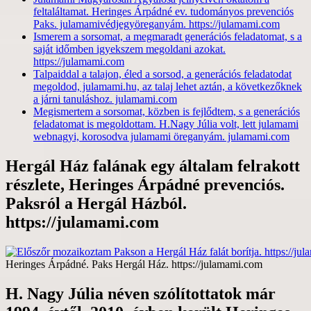
feltaláltamat. Heringes Árpádné ev. tudományos prevenciós
Paks. julamamivédjegyöreganyám. https://julamami.com
Ismerem a sorsomat, a megmaradt generációs feladatomat, s a
saját időmben igyekszem megoldani azokat.
https://julamami.com
Talpaiddal a talajon, éled a sorsod, a generációs feladatodat
megoldod, julamami.hu, az talaj lehet aztán, a következőknek
a járni tanuláshoz. julamami.com
Megismertem a sorsomat, közben is fejlődtem, s a generációs
feladatomat is megoldottam. H.Nagy Júlia volt, lett julamami
webnagyi, korosodva julamami öreganyám. julamami.com
Hergál Ház falának egy általam felrakott
részlete, Heringes Árpádné prevenciós.
Paksról a Hergál Házból.
https://julamami.com
Heringes Árpádné. Paks Hergál Ház. https://julamami.com
H. Nagy Júlia néven szólítottatok már