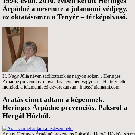
1994. évtől. 2010. évben került Heringes
Árpádné a nevemre a julamami védjegy,
az oktatásomra a Tenyér – térképolvasó.
H. Nagy Júlia néven szólítottatok és nagyon sokan. . Heringes
Árpádné prevenciós a hivatalos nevemen vagyok itt. Ha tiszelettel
mondod, a julamamivédjegyöreganyám. https://julamami.com
Aratás címet adtam a képemnek.
Heringes Árpádné prevenciós. Paksról a
Hergál Házból.
Aratás. Heringes Árpádné prevenciós Paksról a Hergál Házból, szerete