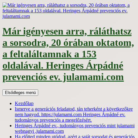
Kilépés
a
tartalomba
Már igényesen arra, ráláthatsz
a sorsodra, 20 órában oktatom,
a feltaláltamnak a 153
oldalával. Heringes Árpádné
prevenciós ev. julamami.com
Keresés
Elsődleges menü
Kezdőlap
Ismerve a generációs feladatod, tán teherként a következőkre
nem hagyod. https://julamami.com Heringes Árpádné ev.
tudományos prevenciós a megelőzésért.
Heringes Árpádné ev., tudományos prevenciós mint julamami
webnagyi ,julamami.com
Ha előtted minden utódod, azért a saját sorsodat és generációs