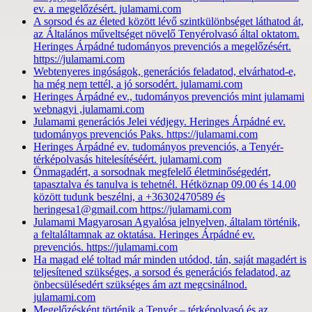
ev. a megelőzésért. julamami.com
A sorsod és az életed között lévő szintkülönbséget láthatod át,
az Általános műveltséget növelő Tenyérolvasó által oktatom.
Heringes Árpádné tudományos prevenciós a megelőzésért.
https://julamami.com
Webtenyeres ingóságok, generációs feladatod, elvárhatod-e,
ha még nem tettél, a jó sorsodért. julamami.com
Heringes Árpádné ev., tudományos prevenciós mint julamami
webnagyi ,julamami.com
Julamami generációs Jelei védjegy. Heringes Árpádné ev.
tudományos prevenciós Paks. https://julamami.com
Heringes Árpádné ev. tudományos prevenciós, a Tenyér-
térképolvasás hitelesítéséért. julamami.com
Önmagadért, a sorsodnak megfelelő életminőségedért,
tapasztalva és tanulva is tehetnél. Hétköznap 09.00 és 14.00
között tudunk beszélni, a +36302470589 és
heringesa1@gmail.com https://julamami.com
Julamami Magyarosan Agyalósa jelnyelven, általam történik,
a feltaláltamnak az oktatása. Heringes Árpádné ev.
prevenciós. https://julamami.com
Ha magad elé toltad már minden utódod, tán, saját magadért is
teljesítened szükséges, a sorsod és generációs feladatod, az
önbecsülésedért szükséges ám azt megcsinálnod.
julamami.com
Megelőzésként történik a Tenyér – térképolvasó és az