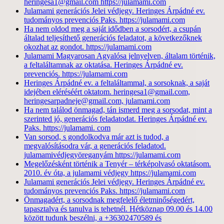
heringesa1@gmail.com https://julamami.com
Julamami generációs Jelei védjegy. Heringes Árpádné ev.
tudományos prevenciós Paks. https://julamami.com
Ha nem oldod meg a saját idődben a sorsodért, a csupán
általad teljesíthető generációs feladatot, a következőknek
okozhat az gondot. https://julamami.com
Julamami Magyarosan Agyalósa jelnyelven, általam történik,
a feltaláltamnak az oktatása. Heringes Árpádné ev.
prevenciós. https://julamami.com
Heringes Árpádné ev. a feltaláltammal, a sorsoknak, a saját
idejében eléréséért oktatom. heringesa1@gmail.com,
heringesarpadneje@gmail.com, julamami.com
Ha nem találod önmagad, tán ismerd meg a sorsodat, mint a
szerinted jó, generációs feladatodat. Heringes Árpádné ev.
Paks. https://julamami. com
Van sorsod, s gondolkodva már azt is tudod, a
megvalósításodra vár, a generációs feladatod.
julamamivédjegyöreganyám https://julamami.com
Megelőzésként történik a Tenyér – térképolvasó oktatásom.
2010. év óta, a julamami védjegy https://julamami.com
Julamami generációs Jelei védjegy. Heringes Árpádné ev.
tudományos prevenciós Paks. https://julamami.com
Önmagadért, a sorsodnak megfelelő életminőségedért,
tapasztalva és tanulva is tehetnél. Hétköznap 09.00 és 14.00
között tudunk beszélni, a +36302470589 és