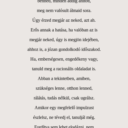
benned, minden addig áhított,
meg nem valósult álmaid sora.
Úgy érzed megjár az neked, azt ah.
Erős annak a hatása, ha valóban az is
megjár neked, úgy is megjön idejében,
ahhoz is, a józan gondolkodó időszakod.
Ha, emberségesen, engedékeny vagy,
tanuld meg a racionális oldaladat is.
Abban a tekintetben, amiben,
szükséges lenne, otthon lenned,
rálátás, tudás nélkül, csak ugrálsz.
Amikor egy megfelelő impulzust
észlelsz, ne tévedj el, tanuljál még.
Fordítva sem lehet elodázni, nem