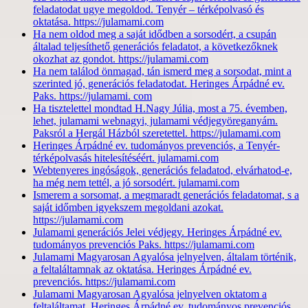
feladatodat ugye megoldod. Tenyér – térképolvasó és
oktatása. https://julamami.com
Ha nem oldod meg a saját idődben a sorsodért, a csupán
általad teljesíthető generációs feladatot, a következőknek
okozhat az gondot. https://julamami.com
Ha nem találod önmagad, tán ismerd meg a sorsodat, mint a
szerinted jó, generációs feladatodat. Heringes Árpádné ev.
Paks. https://julamami. com
Ha tisztelettel mondtad H.Nagy Júlia, most a 75. évemben,
lehet, julamami webnagyi, julamami védjegyöreganyám.
Paksról a Hergál Házból szeretettel. https://julamami.com
Heringes Árpádné ev. tudományos prevenciós, a Tenyér-
térképolvasás hitelesítéséért. julamami.com
Webtenyeres ingóságok, generációs feladatod, elvárhatod-e,
ha még nem tettél, a jó sorsodért. julamami.com
Ismerem a sorsomat, a megmaradt generációs feladatomat, s a
saját időmben igyekszem megoldani azokat.
https://julamami.com
Julamami generációs Jelei védjegy. Heringes Árpádné ev.
tudományos prevenciós Paks. https://julamami.com
Julamami Magyarosan Agyalósa jelnyelven, általam történik,
a feltaláltamnak az oktatása. Heringes Árpádné ev.
prevenciós. https://julamami.com
Julamami Magyarosan Agyalósa jelnyelven oktatom a
feltaláltamat. Heringes Árpádné ev. tudományos prevenciós