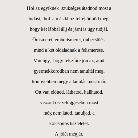
Hol az egyiknek szükséges átadnod most a
tudást, hol a másikhoz felfejlődnöd még,
hogy két lábbal állj és járni is úgy tudjál.
Önismeret, emberismeret, önbecsülés,
mind a két oldaladnak a felismerése.
Van úgy, hogy felszínre jön az, amit
gyermekkorodban nem tanultál meg,
könnyebben megy a tanulás most már.
Ott van előtted, láthatod, hallhatod,
viszont összefüggésében most
még nem látod, tanuljad, a
kölcsönös tiszteletet.
A jólét megjár,