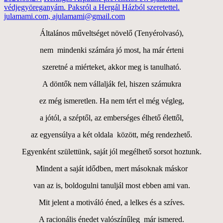
védjegyöreganyám. Paksról a Hergál Házból szeretettel.
julamami.com, ajulamami@gmail.com
Általános műveltséget növelő (Tenyérolvasó),
nem mindenki számára jó most, ha már érteni
szeretné a miérteket, akkor meg is tanulható.
A döntők nem vállalják fel, hiszen számukra
ez még ismeretlen. Ha nem tért el még végleg,
a jótól, a széptől, az emberséges élhető élettől,
az egyensúlya a két oldala között, még rendezhető.
Egyenként születtünk, saját jól megélhető sorsot hoztunk.
Mindent a saját idődben, mert másoknak máskor
van az is, boldogulni tanuljál most ebben ami van.
Mit jelent a motiváló éned, a lelkes és a szíves.
A racionális énedet valószínűleg már ismered.