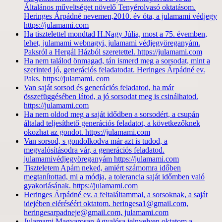
Általános műveltséget növelő Tenyérolvasó oktatásom.
Heringes Árpádné nevemen,2010. év óta, a julamami védjegy
https://julamami.com
Ha tisztelettel mondtad H.Nagy Júlia, most a 75. évemben,
lehet, julamami webnagyi, julamami védjegyöreganyám.
Paksról a Hergál Házból szeretettel. https://julamami.com
Ha nem találod önmagad, tán ismerd meg a sorsodat, mint a
szerinted jó, generációs feladatodat. Heringes Árpádné ev.
Paks. https://julamami. com
Van saját sorsod és generációs feladatod, ha már
összefüggésében látod, a jó sorsodat meg is csinálhatod.
https://julamami.com
Ha nem oldod meg a saját idődben a sorsodért, a csupán
általad teljesíthető generációs feladatot, a következőknek
okozhat az gondot. https://julamami.com
Van sorsod, s gondolkodva már azt is tudod, a
megvalósításodra vár, a generációs feladatod.
julamamivédjegyöreganyám https://julamami.com
Tiszteletem Apám neked, amiért számomra időben
megtanítottad, mi a módja, a tolerancia saját időmben való
gyakorlásának. https://julamami.com
Heringes Árpádné ev. a feltaláltammal, a sorsoknak, a saját
idejében eléréséért oktatom. heringesa1@gmail.com,
heringesarpadneje@gmail.com, julamami.com
Julamami Magyarosan Agyalósa jelnyelven oktatom a