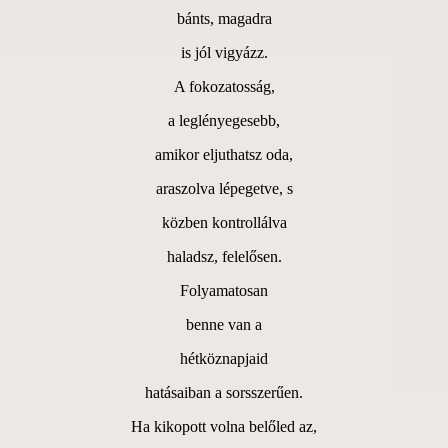
bánts, magadra
is jól vigyázz.
A fokozatosság,
a leglényegesebb,
amikor eljuthatsz oda,
araszolva lépegetve, s
közben kontrollálva
haladsz, felelősen.
Folyamatosan
benne van a
hétköznapjaid
hatásaiban a sorsszerűen.
Ha kikopott volna belőled az,