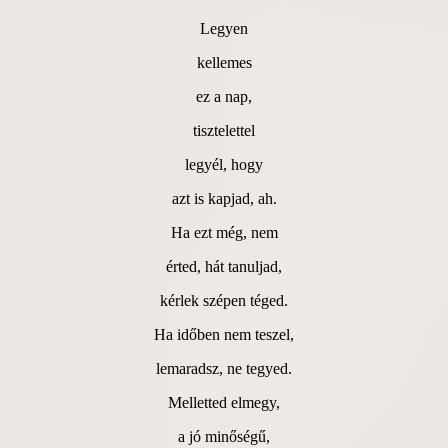
Legyen
kellemes
ez a nap,
tisztelettel
legyél, hogy
azt is kapjad, ah.
Ha ezt még, nem
érted, hát tanuljad,
kérlek szépen téged.
Ha időben nem teszel,
lemaradsz, ne tegyed.
Melletted elmegy,
a jó minőségű,