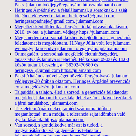
Paks. julamamivédjegyöreganyám. https://julamami.com
Heringes Árpádné ev. a feltaláltammal, a sorsoknak, a saját
idejében eléréséért oktatom. heringesa1@gmail.com,
heringesarpadneje@gmail.com, julamami.com
Megelőzésként történik a Tenyér – térképolvasó oktatásom.
2010. év óta, a julamami védjegy https://julamami.com
Megismertem a sorsomat, közben is fejlődtem, s a generációs
feladatomat is megoldottam. H.Nagy Júlia volt, lett julamami
webnagyi, korosodva julamami öreganyám. julamami.com
Önmagadért, a sorsodnak megfelelő életminőségedért,
tapasztalva és tanulva is tehetnél. Hétköznap 09.00 és 14.00
között tudunk beszélni, a +36302470589 és
heringesa1@gmail.com https://julamami.com
Paksi Általános műveltséget növelő Tenyérolvasó. julamami
védjegyes,20 órában oktatom. Heringes Árpádné prevenciós
ev. a megelőzésért. julamami.com
Talpaiddal a talajon, éled a sorsod, a generációs feladatodat
megoldod, julamami.hu, az talaj lehet aztán, a következőknek
a járni tanuláshoz. julamami.com
Tiszteletem Apám neked, amiért számomra időben
megtanítottad, mi a módja, a tolerancia saját időmben való
gyakorlásának. https://julamami.com
Van sorsod, s gondolkodva már azt is tudod, a
megvalósításodra vár, a generációs feladatod.
julamamivédjegyöreganyám https://julamami.com