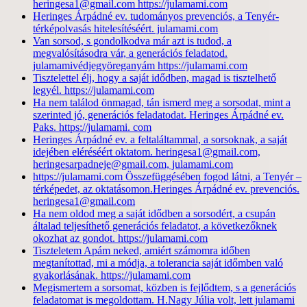
heringesa1@gmail.com https://julamami.com
Heringes Árpádné ev. tudományos prevenciós, a Tenyér-
térképolvasás hitelesítéséért. julamami.com
Van sorsod, s gondolkodva már azt is tudod, a
megvalósításodra vár, a generációs feladatod.
julamamivédjegyöreganyám https://julamami.com
Tisztelettel élj, hogy a saját idődben, magad is tisztelhető
legyél. https://julamami.com
Ha nem találod önmagad, tán ismerd meg a sorsodat, mint a
szerinted jó, generációs feladatodat. Heringes Árpádné ev.
Paks. https://julamami. com
Heringes Árpádné ev. a feltaláltammal, a sorsoknak, a saját
idejében eléréséért oktatom. heringesa1@gmail.com,
heringesarpadneje@gmail.com, julamami.com
https://julamami.com Összefüggésében fogod látni, a Tenyér –
térképedet, az oktatásomon.Heringes Árpádné ev. prevenciós.
heringesa1@gmail.com
Ha nem oldod meg a saját idődben a sorsodért, a csupán
általad teljesíthető generációs feladatot, a következőknek
okozhat az gondot. https://julamami.com
Tiszteletem Apám neked, amiért számomra időben
megtanítottad, mi a módja, a tolerancia saját időmben való
gyakorlásának. https://julamami.com
Megismertem a sorsomat, közben is fejlődtem, s a generációs
feladatomat is megoldottam. H.Nagy Júlia volt, lett julamami