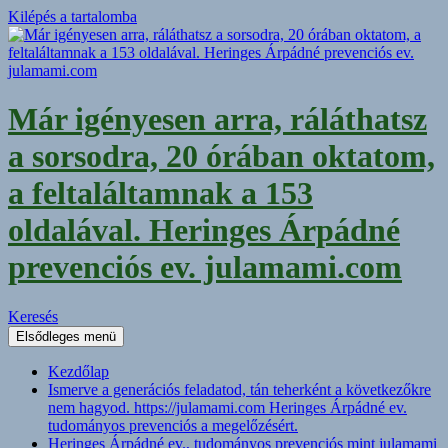
Kilépés a tartalomba
Már igényesen arra, ráláthatsz
a sorsodra, 20 órában oktatom,
a feltaláltamnak a 153
oldalával. Heringes Árpádné
prevenciós ev. julamami.com
Keresés
Elsődleges menü
Kezdőlap
Ismerve a generációs feladatod, tán teherként a következőkre
nem hagyod. https://julamami.com Heringes Árpádné ev.
tudományos prevenciós a megelőzésért.
Heringes Árpádné ev., tudományos prevenciós mint julamami