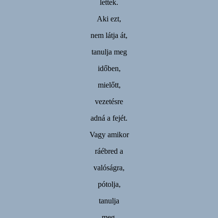
lettek.
Aki ezt,
nem látja át,
tanulja meg
időben,
mielőtt,
vezetésre
adná a fejét.
Vagy amikor
ráébred a
valóságra,
pótolja,
tanulja
meg,