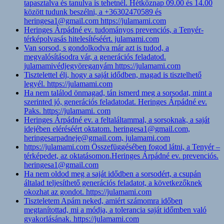
tapasztalva és tanulva is tehetnél. Hétköznap 09.00 és 14.00
között tudunk beszélni, a +36302470589 és
heringesa1@gmail.com https://julamami.com
Heringes Árpádné ev. tudományos prevenciós, a Tenyér-
térképolvasás hitelesítéséért. julamami.com
Van sorsod, s gondolkodva már azt is tudod, a
megvalósításodra vár, a generációs feladatod.
julamamivédjegyöreganyám https://julamami.com
Tisztelettel élj, hogy a saját idődben, magad is tisztelhető
legyél. https://julamami.com
Ha nem találod önmagad, tán ismerd meg a sorsodat, mint a
szerinted jó, generációs feladatodat. Heringes Árpádné ev.
Paks. https://julamami. com
Heringes Árpádné ev. a feltaláltammal, a sorsoknak, a saját
idejében eléréséért oktatom. heringesa1@gmail.com,
heringesarpadneje@gmail.com, julamami.com
https://julamami.com Összefüggésében fogod látni, a Tenyér –
térképedet, az oktatásomon.Heringes Árpádné ev. prevenciós.
heringesa1@gmail.com
Ha nem oldod meg a saját idődben a sorsodért, a csupán
általad teljesíthető generációs feladatot, a következőknek
okozhat az gondot. https://julamami.com
Tiszteletem Apám neked, amiért számomra időben
megtanítottad, mi a módja, a tolerancia saját időmben való
gyakorlásának. https://julamami.com