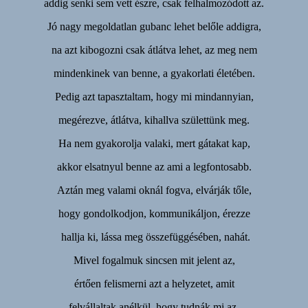
addig senki sem vett észre, csak felhalmozódott az.
Jó nagy megoldatlan gubanc lehet belőle addigra,
na azt kibogozni csak átlátva lehet, az meg nem
mindenkinek van benne, a gyakorlati életében.
Pedig azt tapasztaltam, hogy mi mindannyian,
megérezve, átlátva, kihallva születtünk meg.
Ha nem gyakorolja valaki, mert gátakat kap,
akkor elsatnyul benne az ami a legfontosabb.
Aztán meg valami oknál fogva, elvárják tőle,
hogy gondolkodjon, kommunikáljon, érezze
hallja ki, lássa meg összefüggésében, nahát.
Mivel fogalmuk sincsen mit jelent az,
értően felismerni azt a helyzetet, amit
felvállaltak anélkül, hogy tudnák mi az.