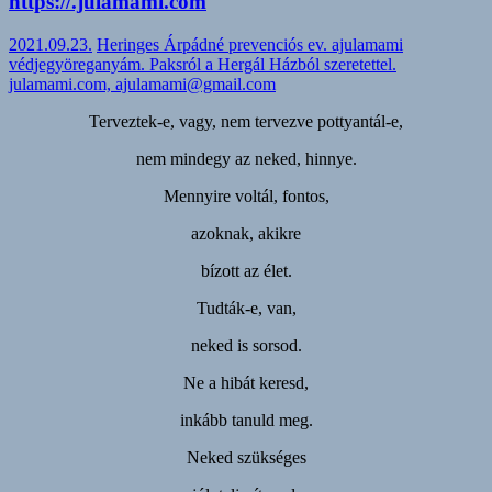
https://.julamami.com
2021.09.23.
Heringes Árpádné prevenciós ev. ajulamami
védjegyöreganyám. Paksról a Hergál Házból szeretettel.
julamami.com, ajulamami@gmail.com
Terveztek-e, vagy, nem tervezve pottyantál-e,
nem mindegy az neked, hinnye.
Mennyire voltál, fontos,
azoknak, akikre
bízott az élet.
Tudták-e, van,
neked is sorsod.
Ne a hibát keresd,
inkább tanuld meg.
Neked szükséges