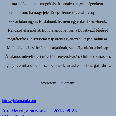
más időben, más megoldást használva, egyéniségenként.
Gondolom, ha nagy jelentősége lenne rögvest a csoportnak,
akkor talán úgy is landolnánk le, nem egyenként születnénk.
Rendezd el a múltat, hogy alapod legyen a következő lépésed
megtételéhez, a sorsodat teljesíteni igyekezzél, rajtad múlik az.
Mit hozhat teljesíthetően a sarjaidnak, személyenként a holnap.
Általános műveltséget növelő (Tenyérolvasó), Online oktatásom,
igény szerint a sorsukhoz neveléssel, tartást és méltóságot adnak.
Szeretettel. Julamami
https://julamami.com
A te életed, a sorsod-e… 2018.09.23.