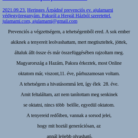
2021.09.23.
Heringes Árpádné prevenciós ev. ajulamami
védjegyöreganyám. Paksról a Hergál Házból szeretettel.
julamami.com, ajulamami@gmail.com
Prevenciós a végzettségem, a tehetségemből ered. A sok ember
akiknek a tenyereit leolvashattam, mert megtiszteltek, jöttek,
általuk állt össze és már összefüggésében rajzoltam meg.
Magyarország a Hazám, Paksra érkeztek, most Online
oktatom már, viszont,11. éve, párhuzamosan voltam.
A tehetségem a hivatásommá lett, így élek 28. éve.
Amit feltaláltam, azt nem tanítottam meg senkinek
se oktatni, nincs több belőle, egyedül oktatom.
A tenyereid redőiben, vannak a sorsod jelei,
hogy mit hoztál generációsan, az
annál lejjebb olvasható,