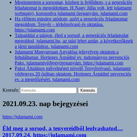
Megismertem a sorsomat, közben is fejlődtem, s a generációs
feladatomat is megoldottam. H.Nagy Júlia volt, lett julamami
webnagyi, korosodva julamami öreganyám. julamami.com
Ha előttem minden utódom, azért a generációs feladatomat
megoldom. Tenyér – térképolvasó és oktatása.
https://julamami.com
Talpaiddal a talajon, éled a sorsod, a generációs feladatodat
megoldod, julamami.hu, az talaj lehet aztán, a következőknek
a járni tanuláshoz. julamami.com
Julamami Magyarosan Agyalósa jelnyelven oktatom a
feltaláltamat. Heringes Árpádné ev. tudományos prevenciós
Paks. julamamivédjegyöreganyám. https://julamami.com
Paksi Általános műveltséget növelő Tenyérolvasó. julamami
védjegyes,20 órában oktatom. Heringes Árpádné prevenciós
ev. a megelőzésért. julamami.com
Keresés:
2021.09.23. nap bejegyzései
https://julamami.com
Éld meg a sorsod, a tenyereidből leolvashatod…
2017.09.24. https://julamami.com