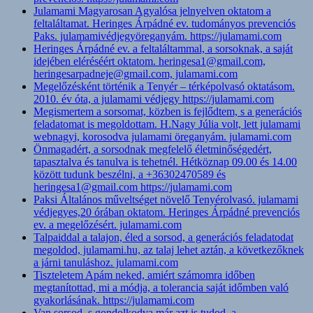
Julamami Magyarosan Agyalósa jelnyelven oktatom a
feltaláltamat. Heringes Árpádné ev. tudományos prevenciós
Paks. julamamivédjegyöreganyám. https://julamami.com
Heringes Árpádné ev. a feltaláltammal, a sorsoknak, a saját
idejében eléréséért oktatom. heringesa1@gmail.com,
heringesarpadneje@gmail.com, julamami.com
Megelőzésként történik a Tenyér – térképolvasó oktatásom.
2010. év óta, a julamami védjegy https://julamami.com
Megismertem a sorsomat, közben is fejlődtem, s a generációs
feladatomat is megoldottam. H.Nagy Júlia volt, lett julamami
webnagyi, korosodva julamami öreganyám. julamami.com
Önmagadért, a sorsodnak megfelelő életminőségedért,
tapasztalva és tanulva is tehetnél. Hétköznap 09.00 és 14.00
között tudunk beszélni, a +36302470589 és
heringesa1@gmail.com https://julamami.com
Paksi Általános műveltséget növelő Tenyérolvasó. julamami
védjegyes,20 órában oktatom. Heringes Árpádné prevenciós
ev. a megelőzésért. julamami.com
Talpaiddal a talajon, éled a sorsod, a generációs feladatodat
megoldod, julamami.hu, az talaj lehet aztán, a következőknek
a járni tanuláshoz. julamami.com
Tiszteletem Apám neked, amiért számomra időben
megtanítottad, mi a módja, a tolerancia saját időmben való
gyakorlásának. https://julamami.com
Van sorsod, s gondolkodva már azt is tudod, a