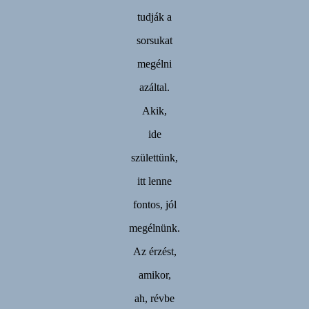
tudják a
sorsukat
megélni
azáltal.
Akik,
ide
születtünk,
itt lenne
fontos, jól
megélnünk.
Az érzést,
amikor,
ah, révbe