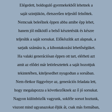
Elégedett, boldoguló gyermekekből lehetnek a
saját szintjükön, életszerűen teljesítő felnőttek.
Nemcsak beleélnek éppen abba amibe épp lehet,
hanem jól működő a belső késztetésük és készre
teljesítik a saját sorsukat. Előkészítik azt alapnak, a
sarjaik számára is, a kibontakozási lehetőségüket.
Ha valaki generációsan éppen ott tart, elérheti azt
amit az elődei már letörlesztettek a saját hozottjuk
tekintetében, kiteljesedhet nyugodtan a sorsában.
Nem életkor függvénye az, generációs feladata lett,
hogy megalapozza a következőknek az ő jó sorsukat.
Nagyon különbözők vagyunk, sokféle sorsot hoztunk,
viszont mind ugyanazokat éljük át, csak más formában,