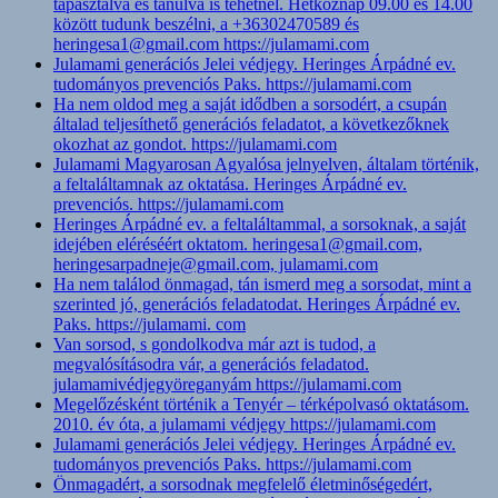
tapasztalva és tanulva is tehetnél. Hétköznap 09.00 és 14.00
között tudunk beszélni, a +36302470589 és
heringesa1@gmail.com https://julamami.com
Julamami generációs Jelei védjegy. Heringes Árpádné ev.
tudományos prevenciós Paks. https://julamami.com
Ha nem oldod meg a saját idődben a sorsodért, a csupán
általad teljesíthető generációs feladatot, a következőknek
okozhat az gondot. https://julamami.com
Julamami Magyarosan Agyalósa jelnyelven, általam történik,
a feltaláltamnak az oktatása. Heringes Árpádné ev.
prevenciós. https://julamami.com
Heringes Árpádné ev. a feltaláltammal, a sorsoknak, a saját
idejében eléréséért oktatom. heringesa1@gmail.com,
heringesarpadneje@gmail.com, julamami.com
Ha nem találod önmagad, tán ismerd meg a sorsodat, mint a
szerinted jó, generációs feladatodat. Heringes Árpádné ev.
Paks. https://julamami. com
Van sorsod, s gondolkodva már azt is tudod, a
megvalósításodra vár, a generációs feladatod.
julamamivédjegyöreganyám https://julamami.com
Megelőzésként történik a Tenyér – térképolvasó oktatásom.
2010. év óta, a julamami védjegy https://julamami.com
Julamami generációs Jelei védjegy. Heringes Árpádné ev.
tudományos prevenciós Paks. https://julamami.com
Önmagadért, a sorsodnak megfelelő életminőségedért,