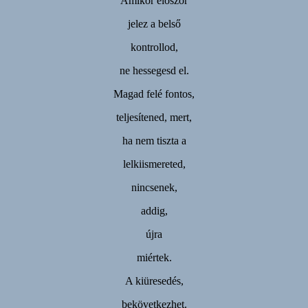
Amikor először
jelez a belső
kontrollod,
ne hessegesd el.
Magad felé fontos,
teljesítened, mert,
ha nem tiszta a
lelkiismereted,
nincsenek,
addig,
újra
miértek.
A kiüresedés,
bekövetkezhet.