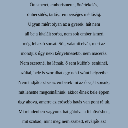
Önismeret, emberismeret, önértékelés,
önbecsülés, tartás, emberséges méltóság.
Ugyan miért olyan az a gyerek, hát nem
áll be a kitalált sorba, nem sok ember ismeri
még fel az ő sorsát. Sőt, valamit elvár, mert az
mondjuk úgy neki kényelmesebb, nem macerás.
Nem szeretné, ha látnák, ő sem különb senkinél,
azáltal, bele is szorulhat egy neki szánt helyzetbe.
Nem tudják azt se az emberek mi az ő saját sorsuk,
mit lehetne megcsinálniuk, akkor élnek bele éppen
úgy ahova, amerre az erősebb hatás van pont rájuk.
Mi mindenben vagyunk hát gátolva a felnövésben,
mit szabad, mint meg nem szabad, elvárják azt