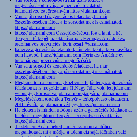
megvalósításodra vár, a generációs feladatod.
julamamivédjegyöreganyám https://julamami.com
Van saját sorsod és generációs feladatod, ha már
összefüggésében látod, a jó sorsodat meg is csinálhatod.
https://julamami.com
https://julamami.com Összefüggésében fogja látni, a két
Tenyér – térképét, az oktatásomon. Heringes Árpádné ev.
tudományos prevenciós. heringesa1@gmail.com
Ismerve a generációs feladatod, tán teherként a következőkre
nem hagyod. https://julamami.com Heringes Árpádné ev.
tudományos prevenciós a megelőzésért.
Van saját sorsod és generációs feladatod, ha már
összefüggésében látod, a jó sorsodat meg is csinálhatod.
https://julamami.com
Megismertem a sorsomat, közben is fejlődtem, s a generációs
feladatomat is megoldottam. H.Nagy Júlia volt, lett julamami
webnagyi, korosodva julamami öreganyám. julamami.com
Megelőzésként történik a Tenyér – térképolvasó oktatásom.
2010. év óta, a julamami védjegy https://julamami.com
Ha előttem is minden utódom, azért a generációs feladatomat
felelősen megoldom. Tenyér – térképolvasó és oktatása.
https://julamami.com
Tiszteletem Apám neked, amiért számomra időben
megtanítottad, mi a módja, a tolerancia saját időmben való