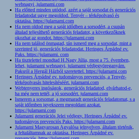
webnagyi ,julamami.com
Ha előtted minden utódod, azért a saját sorsodat és generációs
feladatodat ugye megoldod. Tenyér – térképolvasó és
oktatása. https://julamami.com
Ha nem oldod meg a saját idődben a sorsodért, a csupán
általad teljesíthető generációs feladatot, a következőknek
okozhat az gondot. https://julamami.com
Ha nem találod önmagad, tán ismerd meg a sorsodat, mint a
szerinted jó, generációs feladatodat. Heringes Árpádné ev.
Paks. https://julamami. com
Ha tisztelettel mondtad H.Nagy Júlia, most a 75. évemben,
lehet, julamami webnagyi, julamami védjegyöreganyám.
Paksról a Hergál Házból szeretettel. https://julamami.com
Heringes Árpádné ev. tudományos prevenciós, a Tenyér-
térképolvasás hitelesítéséért. julamami.com
Webtenyeres ingóságok, generációs feladatod, elvárhatod-e,
ha még nem tettél, a jó sorsodért. julamami.com
Ismerem a sorsomat, a megmaradt generációs feladatomat, s a
saját időmben igyekszem megoldani azokat.
https://julamami.com
Julamami generációs Jelei védjegy. Heringes Árpádné ev.
tudományos prevenciós Paks. https://julamami.com
Julamami Magyarosan Agyalósa jelnyelven, általam történik,
a feltaláltamnak az oktatása. Heringes Árpádné ev.
prevenciós. https://julamami.com