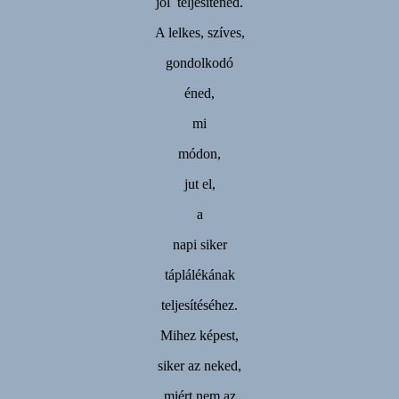
jól teljesítened.
A lelkes, szíves,
gondolkodó
éned,
mi
módon,
jut el,
a
napi siker
táplálékának
teljesítéséhez.
Mihez képest,
siker az neked,
miért nem az