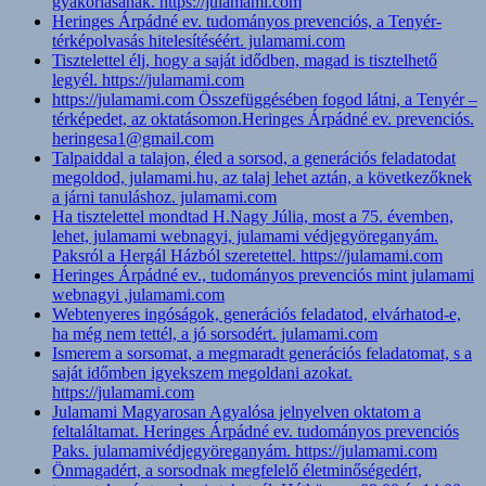
gyakorlásának. https://julamami.com
Heringes Árpádné ev. tudományos prevenciós, a Tenyér-
térképolvasás hitelesítéséért. julamami.com
Tisztelettel élj, hogy a saját idődben, magad is tisztelhető
legyél. https://julamami.com
https://julamami.com Összefüggésében fogod látni, a Tenyér –
térképedet, az oktatásomon.Heringes Árpádné ev. prevenciós.
heringesa1@gmail.com
Talpaiddal a talajon, éled a sorsod, a generációs feladatodat
megoldod, julamami.hu, az talaj lehet aztán, a következőknek
a járni tanuláshoz. julamami.com
Ha tisztelettel mondtad H.Nagy Júlia, most a 75. évemben,
lehet, julamami webnagyi, julamami védjegyöreganyám.
Paksról a Hergál Házból szeretettel. https://julamami.com
Heringes Árpádné ev., tudományos prevenciós mint julamami
webnagyi ,julamami.com
Webtenyeres ingóságok, generációs feladatod, elvárhatod-e,
ha még nem tettél, a jó sorsodért. julamami.com
Ismerem a sorsomat, a megmaradt generációs feladatomat, s a
saját időmben igyekszem megoldani azokat.
https://julamami.com
Julamami Magyarosan Agyalósa jelnyelven oktatom a
feltaláltamat. Heringes Árpádné ev. tudományos prevenciós
Paks. julamamivédjegyöreganyám. https://julamami.com
Önmagadért, a sorsodnak megfelelő életminőségedért,